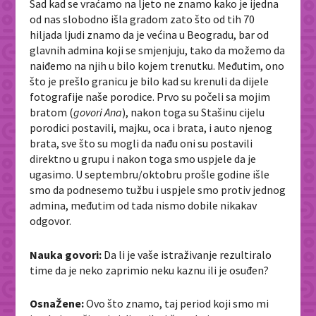
Sad kad se vraćamo na ljeto ne znamo kako je ijedna
od nas slobodno išla gradom zato što od tih 70
hiljada ljudi znamo da je većina u Beogradu, bar od
glavnih admina koji se smjenjuju, tako da možemo da
naiđemo na njih u bilo kojem trenutku. Međutim, ono
što je prešlo granicu je bilo kad su krenuli da dijele
fotografije naše porodice. Prvo su počeli sa mojim
bratom (
govori Ana
), nakon toga su Stašinu cijelu
porodici postavili, majku, oca i brata, i auto njenog
brata, sve što su mogli da nađu oni su postavili
direktno u grupu i nakon toga smo uspjele da je
ugasimo. U septembru/oktobru prošle godine išle
smo da podnesemo tužbu i uspjele smo protiv jednog
admina, međutim od tada nismo dobile nikakav
odgovor.
Nauka govori:
Da li je vaše istraživanje rezultiralo
time da je neko zaprimio neku kaznu ili je osuđen?
OsnaŽene:
Ovo što znamo, taj period koji smo mi