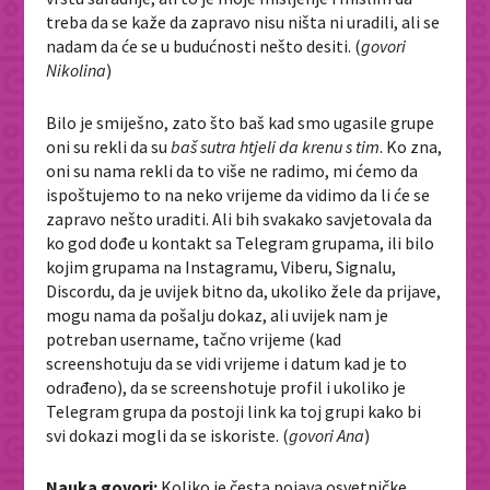
treba da se kaže da zapravo nisu ništa ni uradili, ali se
nadam da će se u budućnosti nešto desiti. (
govori
Nikolina
)
Bilo je smiješno, zato što baš kad smo ugasile grupe
oni su rekli da su
baš sutra htjeli da krenu s tim
. Ko zna,
oni su nama rekli da to više ne radimo, mi ćemo da
ispoštujemo to na neko vrijeme da vidimo da li će se
zapravo nešto uraditi. Ali bih svakako savjetovala da
ko god dođe u kontakt sa Telegram grupama, ili bilo
kojim grupama na Instagramu, Viberu, Signalu,
Discordu, da je uvijek bitno da, ukoliko žele da prijave,
mogu nama da pošalju dokaz, ali uvijek nam je
potreban username, tačno vrijeme (kad
screenshotuju da se vidi vrijeme i datum kad je to
odrađeno), da se screenshotuje profil i ukoliko je
Telegram grupa da postoji link ka toj grupi kako bi
svi dokazi mogli da se iskoriste. (
govori Ana
)
Nauka govori:
Koliko je česta pojava osvetničke