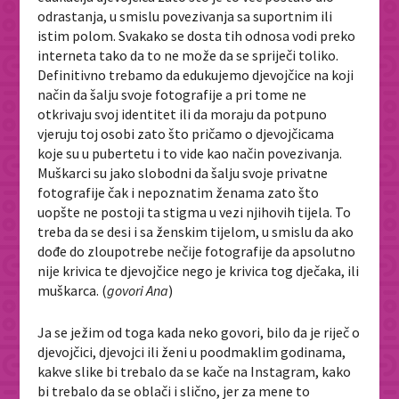
odrastanja, u smislu povezivanja sa suportnim ili
istim polom. Svakako se dosta tih odnosa vodi preko
interneta tako da to ne može da se spriječi toliko.
Definitivno trebamo da edukujemo djevojčice na koji
način da šalju svoje fotografije a pri tome ne
otkrivaju svoj identitet ili da moraju da potpuno
vjeruju toj osobi zato što pričamo o djevojčicama
koje su u pubertetu i to vide kao način povezivanja.
Muškarci su jako slobodni da šalju svoje privatne
fotografije čak i nepoznatim ženama zato što
uopšte ne postoji ta stigma u vezi njihovih tijela. To
treba da se desi i sa ženskim tijelom, u smislu da ako
dođe do zloupotrebe nečije fotografije da apsolutno
nije krivica te djevojčice nego je krivica tog dječaka, ili
muškarca. (
govori Ana
)
Ja se ježim od toga kada neko govori, bilo da je riječ o
djevojčici, djevojci ili ženi u poodmaklim godinama,
kakve slike bi trebalo da se kače na Instagram, kako
bi trebalo da se oblači i slično, jer za mene to