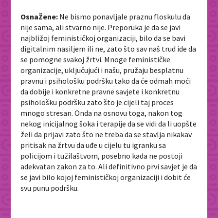
OsnaŽene:
Ne bismo ponavljale praznu floskulu da
nije sama, ali stvarno nije. Preporuka je da se javi
najbližoj feminističkoj organizaciji, bilo da se bavi
digitalnim nasiljem ili ne, zato što sav naš trud ide da
se pomogne svakoj žrtvi. Mnoge feminističke
organizacije, uključujući i našu, pružaju besplatnu
pravnu i psihološku podršku tako da će odmah moći
da dobije i konkretne pravne savjete i konkretnu
psihološku podršku zato što je cijeli taj proces
mnogo stresan. Onda na osnovu toga, nakon tog
nekog inicijalnog šoka i terapije da se vidi da li uopšte
želi da prijavi zato što ne treba da se stavlja nikakav
pritisak na žrtvu da uđe u cijelu tu igranku sa
policijom i tužilaštvom, posebno kada ne postoji
adekvatan zakon za to. Ali definitivno prvi savjet je da
se javi bilo kojoj feminističkoj organizaciji i dobit će
svu punu podršku.