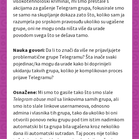
visokotehnološki kriminal, mi smo prestale s
akcijama za gašenje Telegram grupa, fokusirale smo
se samo na skupljanje dokaza zato što, koliko sam ja
razumjela po srpskom pravosuđu ukoliko su ugašene
grupe, oni ne mogu onda ništa više da urade
povodom svega što se dešava tamo.
Nauka govori:
Da li to znači da više ne prijavljujete
problematične grupe Telegramu? Šta inače svaki
pojedinac/ka mogu da urade kako bi doprinijeli
ukidanju takvih grupa, koliko je komplikovan proces
prijave Telegramu?
OsnaŽene:
Mi smo to gasile tako što smo slale
Telegram abuse mail
sa linkovima samih grupa, ali
smo isto slale linkove usernameova, odnosno
admina i vlasnika tih grupa, tako da ukoliko bi oni
otvorili ponovo neku grupu pod tim istim nadimkom
automatski bi ta grupa bila ugašena kroz nekoliko
dana ili automatski sutradan. Taj poces nije toliko