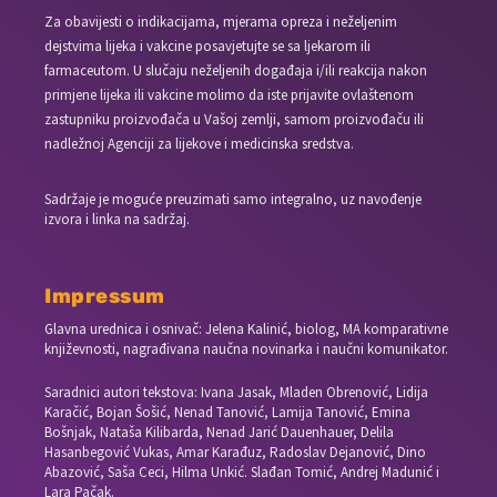
Za obavijesti o indikacijama, mjerama opreza i neželjenim
dejstvima lijeka i vakcine posavjetujte se sa ljekarom ili
farmaceutom. U slučaju neželjenih događaja i/ili reakcija nakon
primjene lijeka ili vakcine molimo da iste prijavite ovlaštenom
zastupniku proizvođača u Vašoj zemlji, samom proizvođaču ili
nadležnoj Agenciji za lijekove i medicinska sredstva.
Sadržaje je moguće preuzimati samo integralno, uz navođenje
izvora i linka na sadržaj.
Impressum
Glavna urednica i osnivač: Jelena Kalinić, biolog, MA komparativne
književnosti, nagrađivana naučna novinarka i naučni komunikator.
Saradnici autori tekstova: Ivana Jasak, Mladen Obrenović, Lidija
Karačić, Bojan Šošić, Nenad Tanović, Lamija Tanović, Emina
Bošnjak, Nataša Kilibarda, Nenad Jarić Dauenhauer, Delila
Hasanbegović Vukas, Amar Karađuz, Radoslav Dejanović, Dino
Abazović, Saša Ceci, Hilma Unkić. Slađan Tomić, Andrej Madunić i
Lara Pačak.