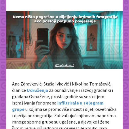
Ana Zdravković, Staša Ivković i Nikolina Tomašević,
članice
Udruženja
za osnaživanje i razvoj građanki i
građana OsnaŽene, prošle godine su se s ciljem
istraživanja fenomena
infiltrirale u Telegram
grupe
u kojima se promoviše incest i dijeli osvetnička
i dječija pornografija. Zahvaljujući njihovim naporima
mnoge sporne grupe su ugašene, a djevojke i žene
širom regije još jednom su osvijestile koliko lako