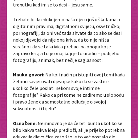
trenutku kad im se to desi – jesu same.
Trebalo bi da edukujemo našu djecu još u školama o
digitalnim pravima, digitalnom svijetu, osvetničkoj
pornografiji, da oni već tada shvate da to ako se desi
nekoj djevojci da nije ona kriva, da to nije ništa
strašno i da se ta krivica prebaci na onoga ko je
zapravo kriv, a to je onaj koji je to uradio – podijelio
fotografiju, snimak, bez nečije saglasnosti.
Nauka govori:
Na koji način pristupiti ovoj temi kada
želimo savjetovati djevojke kako da se zaštite
ukoliko žele poslati nekom svoje intimne
fotografije? Kako da pri tome ne zadiremo u slobodu
i pravo žene da samostalno odlučuje o svojoj
seksualnosti i tijelu?
OsnaŽene:
Neminovno je da će biti bunta ukoliko se
bilo kakva takva ideja predloži, ali je prijeko potrebna
edukacija djevojčica zato što je to već postalo dio