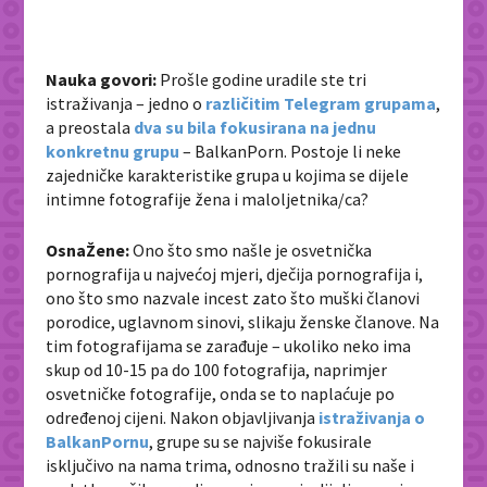
Nauka govori:
Prošle godine uradile ste tri
istraživanja – jedno o
različitim Telegram grupama
,
a preostala
dva su bila fokusirana na jednu
konkretnu grupu
– BalkanPorn. Postoje li neke
zajedničke karakteristike grupa u kojima se dijele
intimne fotografije žena i maloljetnika/ca?
OsnaŽene:
Ono što smo našle je osvetnička
pornografija u najvećoj mjeri, dječija pornografija i,
ono što smo nazvale incest zato što muški članovi
porodice, uglavnom sinovi, slikaju ženske članove. Na
tim fotografijama se zarađuje – ukoliko neko ima
skup od 10-15 pa do 100 fotografija, naprimjer
osvetničke fotografije, onda se to naplaćuje po
određenoj cijeni. Nakon objavljivanja
istraživanja o
BalkanPornu
, grupe su se najviše fokusirale
isključivo na nama trima, odnosno tražili su naše i