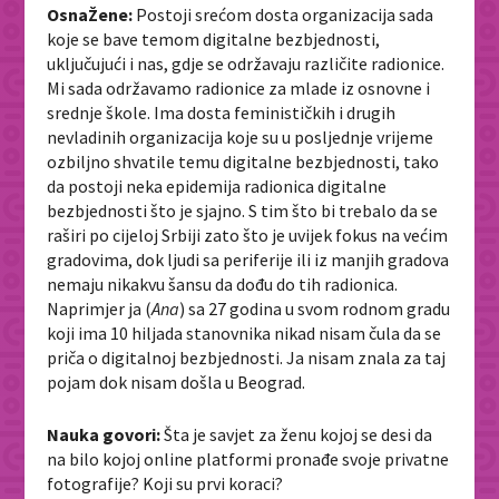
OsnaŽene:
Postoji srećom dosta organizacija sada
koje se bave temom digitalne bezbjednosti,
uključujući i nas, gdje se održavaju različite radionice.
Mi sada održavamo radionice za mlade iz osnovne i
srednje škole. Ima dosta feminističkih i drugih
nevladinih organizacija koje su u posljednje vrijeme
ozbiljno shvatile temu digitalne bezbjednosti, tako
da postoji neka epidemija radionica digitalne
bezbjednosti što je sjajno. S tim što bi trebalo da se
raširi po cijeloj Srbiji zato što je uvijek fokus na većim
gradovima, dok ljudi sa periferije ili iz manjih gradova
nemaju nikakvu šansu da dođu do tih radionica.
Naprimjer ja (
Ana
) sa 27 godina u svom rodnom gradu
koji ima 10 hiljada stanovnika nikad nisam čula da se
priča o digitalnoj bezbjednosti. Ja nisam znala za taj
pojam dok nisam došla u Beograd.
Nauka govori:
Šta je savjet za ženu kojoj se desi da
na bilo kojoj online platformi pronađe svoje privatne
fotografije? Koji su prvi koraci?