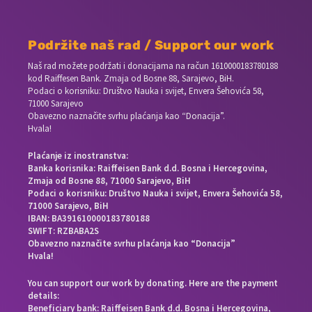
Podržite naš rad / Support our work
Naš rad možete podržati i donacijama na račun
1610000183780188
kod Raiffesen Bank. Zmaja od Bosne 88, Sarajevo, BiH.
Podaci o korisniku: Društvo Nauka i svijet, Envera Šehovića 58,
71000 Sarajevo
Obavezno naznačite svrhu plaćanja kao “Donacija”.
Hvala!
Plaćanje iz inostranstva:
Banka korisnika: Raiffeisen Bank d.d. Bosna i Hercegovina,
Zmaja od Bosne 88, 71000 Sarajevo, BiH
Podaci o korisniku: Društvo Nauka i svijet, Envera Šehovića 58,
71000 Sarajevo, BiH
IBAN: BA391610000183780188
SWIFT: RZBABA2S
Obavezno naznačite svrhu plaćanja kao “Donacija”
Hvala!
You can support our work by donating. Here are the payment
details:
Beneficiary bank: Raiffeisen Bank d.d. Bosna i Hercegovina,