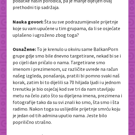
podatke naših porodica, pa je manje dijeljen ovaj
prethodni tip sadržaja.
Nauka govori:
Šta su sve podrazumijevale prijetnje
koje su vam upućene u tim grupama, da li se osjećate
uplašeno i ugroženo zbog toga?
OsnaŽene:
To je krenulo u okviru same BalkanPorn
grupe gdje smo bile dnevno targetirane, nekad bi se i
po cijeli dan pričalo o nama. Targetirane smo
imenom i prezimenom, uz različite uvrede na račun
našeg izgleda, ponašanja, pratili bi pomno svaki naš
korak, zatim bi to dijelili sa 70 hiljada ljudi i u jednom
trenutku je bio osjećaj kod sve tri da nam stavljaju
metu na čelo zato što su dijeljena imena, prezimena i
fotografije tako da su svi znali ko smo, šta smo i šta
radimo. Nakon toga su uslijedile prijetnje smrću koju
je jedan od tih admina uputio nama. Jeste bilo
poprilično strašno.