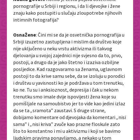
pornografije u Srbiji i regionu, i da li djevojke i žene
znaju kako postupiti u slučaju zloupotrebe njihovih
intimnih fotografija?
OsnaŽene
: Čini mi se da je osvetnička pornografija u
Srbiji izuzetno zastupljena i mislim da društvo koje
nije uključeno u neku vrstu aktivizma ili takvog
djelovanja u svojoj zajednici nije svjesno da to, prvo,
postoji, a drugo da je jako štetno i izaziva ozbiljne
posljedice. Kad razgovaramo sa ženama, uglavnom
postoji to da krive samu sebe, da se izoluju u porodici
i društvu u yavisnosti ko je podržava u tom trenutku,
ko ne. Tu su i anksioznost, depresija i čak u nekom
trenutku smo imale dvije ispovijesti žena koje su
pomišljale na samoubistvo jer to vide kao jedini izlaz
da se ta
„
sramota” zaustavi. S druge strane,
dobijamo komentare od djevojaka da komentari
„
nisi
sama” i
„
nisi kriva” zvuče kao prazne floskule zato
što to konstantno i mi u aktivizmu i koji se bavimo
ljudskim pravima ponavljamo, a nekako u tom