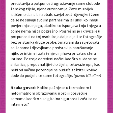
predstavlja u potpunosti ugrožavanje same slobode
ženskog tijela, njene autonomije. Zato mi uvijek
ističemo da ne bi trebalo savjetovati djevojke i žene
da se ne slikaju svojim partnerima jer ukoliko imaju
povjerenja u njega, ukoliko to ispunjava i nju i njega u
tome nema ništa pogrešno. Pogrešno je i krivica je u
potpunosti na toj osobi koja dalje dijeli te fotografije
bez pristanka druge osobe. Smatram da savjetovati
to ženama i djevojkama predstavlja narušavanje
njihove intime i zalaženje u njihovu privatnu sferu
intime. Postoje određeni načini kao što su da se ne
slika lice, prepoznatljivi dio tijela, tetovaže npr., kao
neki od načina potencijalne buduće zaštite ukoliko
dođe do podjele te same fotografije.
(govori Nikolina)
Nauka govori:
Koliko pažnje se u formalnom i
neformalnom obrazovanju u Srbiji posvećuje
temama kao što su digitalna sigurnost i zaštita na
internetu?