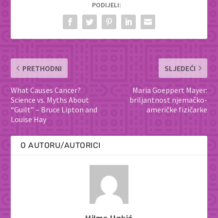
PODIJELI:
PRETHODNI
SLJEDEĆI
What Causes Cancer?
Maria Goeppert Mayer:
Science vs. Myths About
briljantnost njemačko-
“Guilt” – Bruce Lipton and
američke fizičarke
Louise Hay
O AUTORU/AUTORICI