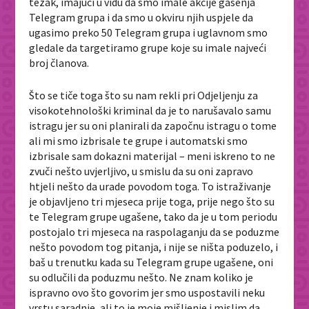
težak, imajući u vidu da smo imale akcije gašenja
Telegram grupa i da smo u okviru njih uspjele da
ugasimo preko 50 Telegram grupa i uglavnom smo
gledale da targetiramo grupe koje su imale najveći
broj članova.
Što se tiče toga što su nam rekli pri Odjeljenju za
visokotehnološki kriminal da je to narušavalo samu
istragu jer su oni planirali da započnu istragu o tome
ali mi smo izbrisale te grupe i automatski smo
izbrisale sam dokazni materijal – meni iskreno to ne
zvuči nešto uvjerljivo, u smislu da su oni zapravo
htjeli nešto da urade povodom toga. To istraživanje
je objavljeno tri mjeseca prije toga, prije nego što su
te Telegram grupe ugašene, tako da je u tom periodu
postojalo tri mjeseca na raspolaganju da se poduzme
nešto povodom tog pitanja, i nije se ništa poduzelo, i
baš u trenutku kada su Telegram grupe ugašene, oni
su odlučili da poduzmu nešto. Ne znam koliko je
ispravno ovo što govorim jer smo uspostavili neku
vrstu saradnje, ali to je moje mišljenje i mislim da