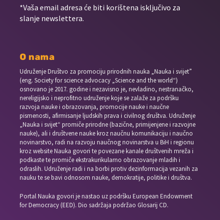
*Vaša email adresa će biti korištena isključivo za
slanje newslettera.
O nama
Udruženje Društvo za promociju prirodnih nauka „Nauka i svijet”
(eng. Society for science advocacy „Science and the world“)
osnovano je 2017. godine i nezavisno je, nevladino, nestranačko,
nereligijsko i neprofitno udruženje koje se zalaže za podršku
razvoja nauke i obrazovanja, promocije nauke i naučne
pismenosti, afirmisanje ljudskih prava i civilnog društva. Udruženje
„Nauka i svijet“ promiče prirodne (bazične, primijenjene i razvojne
nauke), ali i društvene nauke kroz naučnu komunikaciju i naučno
novinarstvo, radi na razvoju naučnog novinarstva u BiH i regionu
kroz website Nauka govori te povezane kanale društvenih mreža i
podkaste te promiče ekstrakurikularno obrazovanje mladih i
odraslih. Udruženje radi i na borbi protiv dezinformacija vezanih za
nauku te se bavi odnosom nauke, demokratije, politike i društva.
Portal Nauka govori je nastao uz podršku European Endowment
for Democracy (EED). Dio sadržaja podržao Glosarij CD.