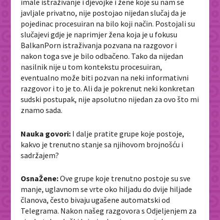
imale istraživanje i djevojke i žene koje su nam se
javljale privatno, nije postojao nijedan slučaj da je
pojedinac procesuiran na bilo koji način. Postojali su
slučajevi gdje je naprimjer žena koja je u fokusu
BalkanPorn istraživanja pozvana na razgovor i
nakon toga sve je bilo odbačeno. Tako da nijedan
nasilnik nije u tom kontekstu procesuiran,
eventualno može biti pozvan na neki informativni
razgovor i to je to. Ali da je pokrenut neki konkretan
sudski postupak, nije apsolutno nijedan za ovo što mi
znamo sada.
Nauka govori:
I dalje pratite grupe koje postoje,
kakvo je trenutno stanje sa njihovom brojnošću i
sadržajem?
OsnaŽene:
Ove grupe koje trenutno postoje su sve
manje, uglavnom se vrte oko hiljadu do dvije hiljade
članova, često bivaju ugašene automatski od
Telegrama. Nakon našeg razgovora s Odjeljenjem za