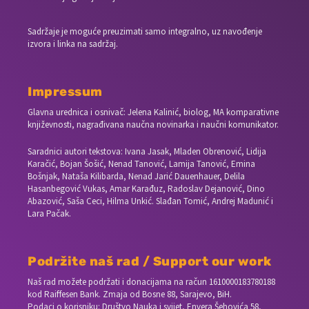
Sadržaje je moguće preuzimati samo integralno, uz navođenje
izvora i linka na sadržaj.
Impressum
Glavna urednica i osnivač: Jelena Kalinić, biolog, MA komparativne
književnosti, nagrađivana naučna novinarka i naučni komunikator.
Saradnici autori tekstova: Ivana Jasak, Mladen Obrenović, Lidija
Karačić, Bojan Šošić, Nenad Tanović, Lamija Tanović, Emina
Bošnjak, Nataša Kilibarda, Nenad Jarić Dauenhauer, Delila
Hasanbegović Vukas, Amar Karađuz, Radoslav Dejanović, Dino
Abazović, Saša Ceci, Hilma Unkić. Slađan Tomić, Andrej Madunić i
Lara Pačak.
Podržite naš rad / Support our work
Naš rad možete podržati i donacijama na račun
1610000183780188
kod Raiffesen Bank. Zmaja od Bosne 88, Sarajevo, BiH.
Podaci o korisniku: Društvo Nauka i svijet, Envera Šehovića 58,