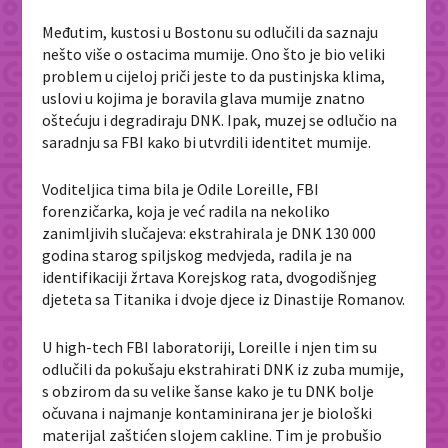
Međutim, kustosi u Bostonu su odlučili da saznaju
nešto više o ostacima mumije. Ono što je bio veliki
problem u cijeloj priči jeste to da pustinjska klima,
uslovi u kojima je boravila glava mumije znatno
oštećuju i degradiraju DNK. Ipak, muzej se odlučio na
saradnju sa FBI kako bi utvrdili identitet mumije.
Voditeljica tima bila je Odile Loreille, FBI
forenzičarka, koja je već radila na nekoliko
zanimljivih slučajeva: ekstrahirala je DNK 130 000
godina starog spiljskog medvjeda, radila je na
identifikaciji žrtava Korejskog rata, dvogodišnjeg
djeteta sa Titanika i dvoje djece iz Dinastije Romanov.
U high-tech FBI laboratoriji, Loreille i njen tim su
odlučili da pokušaju ekstrahirati DNK iz zuba mumije,
s obzirom da su velike šanse kako je tu DNK bolje
očuvana i najmanje kontaminirana jer je biološki
materijal zaštićen slojem cakline. Tim je probušio