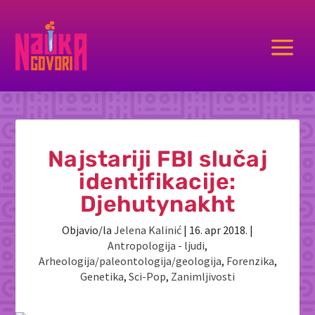
a
Najstariji FBI slučaj
identifikacije:
Djehutynakht
Objavio/la
Jelena Kalinić
|
16. apr 2018.
|
Antropologija - ljudi
,
Arheologija/paleontologija/geologija
,
Forenzika
,
Genetika
,
Sci-Pop
,
Zanimljivosti