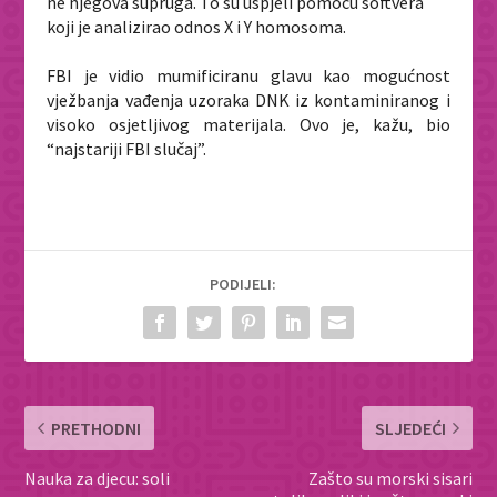
ne njegova supruga. To su uspjeli pomoću softvera
koji je analizirao odnos X i Y homosoma.
F
BI je vidio mumificiranu glavu kao mogućnost
vježbanja vađenja uzoraka DNK iz kontaminiranog i
visoko osjetljivog materijala. Ovo je, kažu, bio
“najstariji FBI slučaj”.
PODIJELI:
PRETHODNI
SLJEDEĆI
Nauka za djecu: soli
Zašto su morski sisari