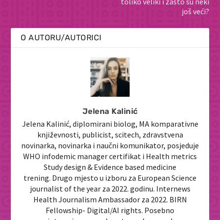
toliko veliki i zašto su neki
još veći?
O AUTORU/AUTORICI
Jelena Kalinić
Jelena Kalinić, diplomirani biolog, MA komparativne
književnosti, publicist, scitech, zdravstvena
novinarka, novinarka i naučni komunikator, posjeduje
WHO infodemic manager certifikat i Health metrics
Study design & Evidence based medicine
trening. Drugo mjesto u izboru za European Science
journalist of the year za 2022. godinu. Internews
Health Journalism Ambassador za 2022. BIRN
Fellowship- Digital/AI rights. Posebno