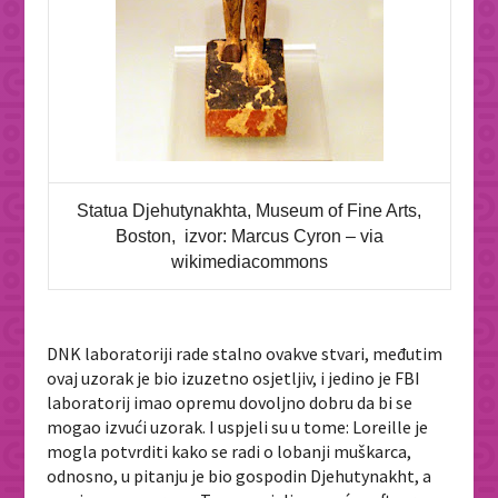
Statua Djehutynakhta, Museum of Fine Arts,
Boston, izvor: Marcus Cyron – via
wikimediacommons
DNK laboratoriji rade stalno ovakve stvari, međutim
ovaj uzorak je bio izuzetno osjetljiv, i jedino je FBI
laboratorij imao opremu dovoljno dobru da bi se
mogao izvući uzorak. I uspjeli su u tome: Loreille je
mogla potvrditi kako se radi o lobanji muškarca,
odnosno, u pitanju je bio gospodin
Djehutynakht,
a