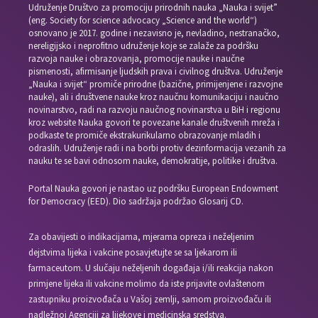
Udruženje Društvo za promociju prirodnih nauka „Nauka i svijet”
(eng. Society for science advocacy „Science and the world“)
osnovano je 2017. godine i nezavisno je, nevladino, nestranačko,
nereligijsko i neprofitno udruženje koje se zalaže za podršku
razvoja nauke i obrazovanja, promocije nauke i naučne
pismenosti, afirmisanje ljudskih prava i civilnog društva. Udruženje
„Nauka i svijet“ promiče prirodne (bazične, primijenjene i razvojne
nauke), ali i društvene nauke kroz naučnu komunikaciju i naučno
novinarstvo, radi na razvoju naučnog novinarstva u BiH i regionu
kroz website Nauka govori te povezane kanale društvenih mreža i
podkaste te promiče ekstrakurikularno obrazovanje mladih i
odraslih. Udruženje radi i na borbi protiv dezinformacija vezanih za
nauku te se bavi odnosom nauke, demokratije, politike i društva.
Portal Nauka govori je nastao uz podršku European Endowment
for Democracy (EED). Dio sadržaja podržao Glosarij CD.
Za obavijesti o indikacijama, mjerama opreza i neželjenim
dejstvima lijeka i vakcine posavjetujte se sa ljekarom ili
farmaceutom. U slučaju neželjenih događaja i/ili reakcija nakon
primjene lijeka ili vakcine molimo da iste prijavite ovlaštenom
zastupniku proizvođača u Vašoj zemlji, samom proizvođaču ili
nadležnoj Agenciji za lijekove i medicinska sredstva.