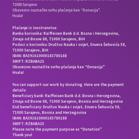
71000 Sarajevo
Obavezno naznačite svrhu plaćanja kao “Donacija”.
Hvala!
Plaćanje iz inostranstva:
Banka korisnika: Raiffeisen Bank d.d. Bosna i Hercegovina,
Zmaja od Bosne 88, 71000 Sarajevo, BiH
Podaci o korisniku: Društvo Nauka i svijet, Envera Šehovića 58,
71000 Sarajevo, BiH
IBAN: BA391610000183780188
SWIFT: RZBABA2S
Obavezno naznačite svrhu plaćanja kao “Donacija”
Hvala!
You can support our work by donating. Here are the payment
details:
Beneficiary bank: Raiffeisen Bank d.d. Bosna i Hercegovina,
Zmaja od Bosne 88, 71000 Sarajevo, Bosnia and Herzegovina
End beneficiary: Društvo Nauka i svijet, Envera Šehovića 58,
71000 Sarajevo, Bosnia and Herzegovina
IBAN: BA391610000183780188
SWIFT: RZBABA2S
Please note the payment purpose as “Donation”
Thank you!