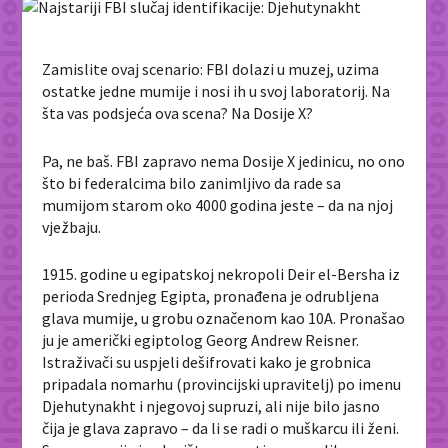
Zamislite ovaj scenario: FBI dolazi u muzej, uzima
ostatke jedne mumije i nosi ih u svoj laboratorij. Na
šta vas podsjeća ova scena? Na Dosije X?
Pa, ne baš. FBI zapravo nema Dosije X jedinicu, no ono
što bi federalcima bilo zanimljivo da rade sa
mumijom starom oko 4000 godina jeste – da na njoj
vježbaju.
1915. godine u egipatskoj nekropoli Deir el-Bersha iz
perioda Srednjeg Egipta, pronađena je odrubljena
glava mumije, u grobu označenom kao 10A. Pronašao
ju je američki egiptolog Georg Andrew Reisner.
Istraživači su uspjeli dešifrovati kako je grobnica
pripadala nomarhu (provincijski upravitelj) po imenu
Djehutynakht
i njegovoj supruzi, ali nije bilo jasno
čija je glava zapravo – da li se radi o muškarcu ili ženi.