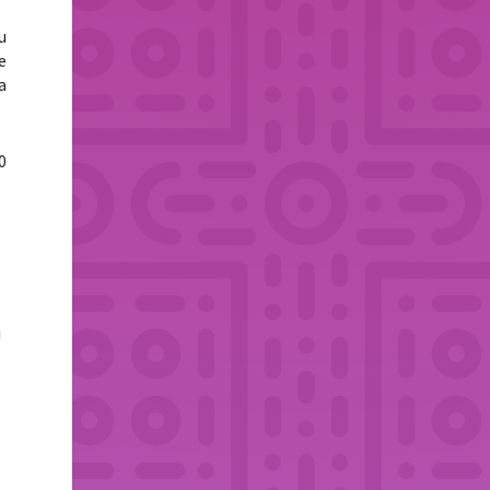
u
e
a
0
i