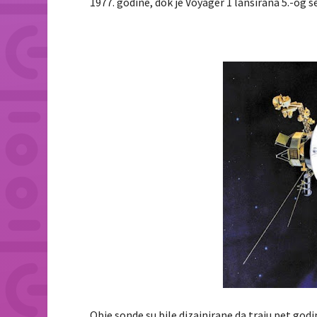
1977. godine, dok je Voyager 1 lansirana 5.-og 
Obje sonde su bile dizajnirane da traju pet godi