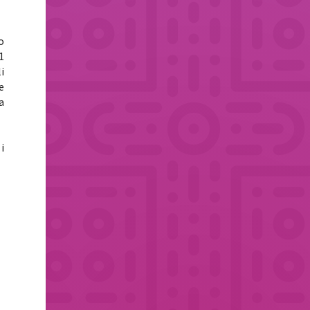
o
1
i
e
a
i