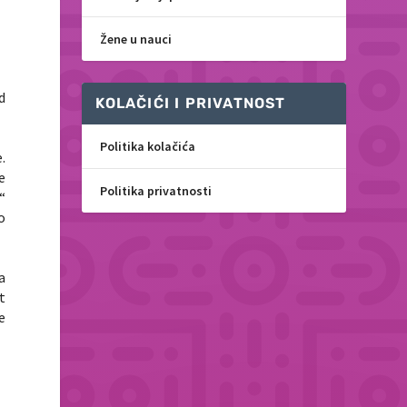
Žene u nauci
d
KOLAČIĆI I PRIVATNOST
Politika kolačića
.
e
Politika privatnosti
“
o
a
t
e