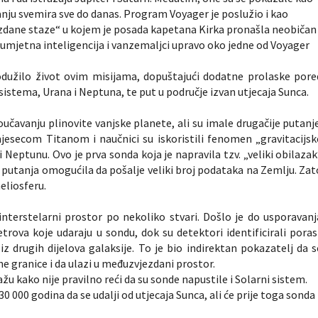
aživanju svemira sve do danas. Program Voyager je poslužio i kao
vjezdane staze“ u kojem je posada kapetana Kirka pronašla neobičan
la umjetna inteligencija i vanzemaljci upravo oko jedne od Voyager
odužilo život ovim misijama, dopuštajući dodatne prolaske pore
sistema, Urana i Neptuna, te put u područje izvan utjecaja Sunca.
učavanju plinovite vanjske planete, ali su imale drugačije putanje
jesecom Titanom i naučnici su iskoristili fenomen „gravitacijsk
eptunu. Ovo je prva sonda koja je napravila tzv. „veliki obilazak
a putanja omogućila da pošalje veliki broj podataka na Zemlju. Zat
heliosferu.
interstelarni prostor po nekoliko stvari. Došlo je do usporavanj
etrova koje udaraju u sondu, dok su detektori identificirali poras
z drugih dijelova galaksije. To je bio indirektan pokazatelj da s
rne granice i da ulazi u međuzvjezdani prostor.
žu kako nije pravilno reći da su sonde napustile i Solarni sistem.
0 000 godina da se udalji od utjecaja Sunca, ali će prije toga sonda