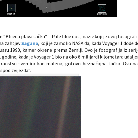
e “Blijeda plava tačka” – Pale blue dot, naziv koji je ovoj fotografij
 na zahtjev
Sagana
, koji je zamolio NASA da, kada Voyager 1 dođe d
uaru 1990, kamer okrene prema Zemlji. Ovo je fotografija iz serij
. godine, kada je Voyager 1 bio na oko 6 milijardi kilometara udalje
transtvu svemira kao malena, gotovo beznačajna tačka. Ova na
spod zvijezda”.