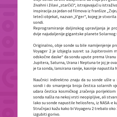
živahni i žilavi „starčići“, istrajavajući u istr
inspiracija za jedan od filmova iz franšize „Z
leteći objekat, nazvan „V'ger“, kojeg je stvori
sondi.
Reprogramiranje daljinskog upravljanja je pr
dvije najudaljenije gigantske planete Solarnog 
Originalno, obje sonde su bile namijenjenje pro
Voyager 2 je izbjegla susret sa Jupiterovim m
odskočne daske“ da sondu upute prema Uranu i N
Jupitera, Saturna, Urana i Neptuna te joj je ov
je ta sonda, lansirana ranije, kasnije napustila 
Naučnici indirektno znaju da su sonde ušle u 
sondi i do smanjenja broja čestica solarnih vj
udara čestica kosmičkog zračenja porijeklom i
sonda našla na nekoj vrsti neopipljive, ali stva
Iako su sonde napustile heliosferu, iz NASA-e ka
Stručnjaci kažu kako bi Voyageru 2 trebalo oko 3
izgubiti gorivo.