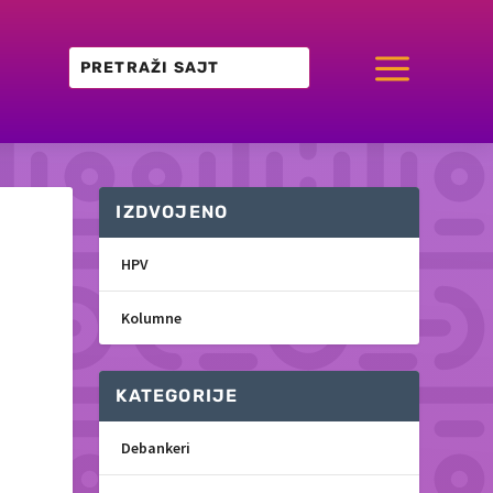
a
IZDVOJENO
HPV
Kolumne
KATEGORIJE
Debankeri