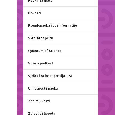
Nauka za djecu
Novosti
Pseudonauka i dezinformacije
Skrol kroz priču
Quantum of Science
Video i podkast
Vještačka inteligencija – AI
Umjetnost i nauka
Zanimljivosti
Zdravlje i ljepota