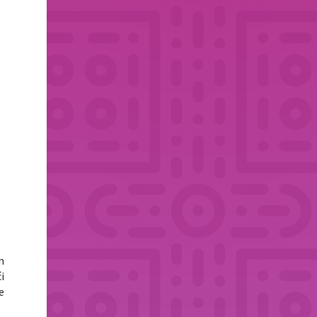
m
i
e