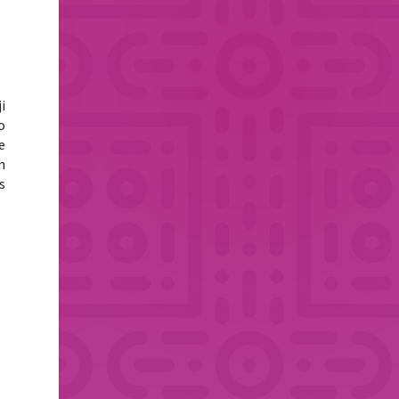
i
o
e
n
s