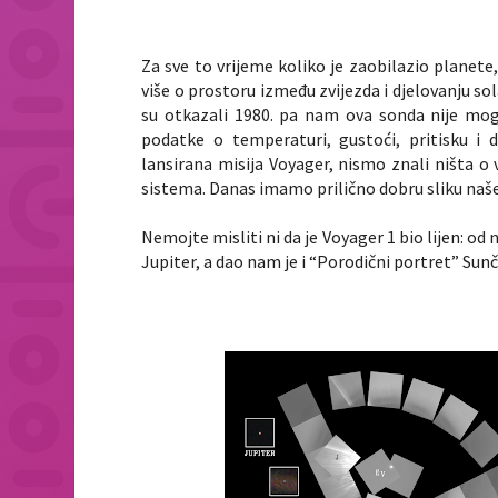
Za sve to vrijeme koliko je zaobilazio planet
više o prostoru između zvijezda i djelovanju so
su otkazali 1980. pa nam ova sonda nije mo
podatke o temperaturi, gustoći, pritisku i 
lansirana misija Voyager, nismo znali ništa o v
sistema. Danas imamo prilično dobru sliku našeg 
Nemojte misliti ni da je Voyager 1 bio lijen: od
Jupiter, a dao nam je i “Porodični portret” Sun