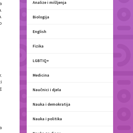
Analize i mišljenja
a
.
.
Biologija
o
English
,
Fizika
LGBTIQ+
.
Medicina
i
g
Naučnici i djela
Nauka i demokratija
Nauka i politika
a