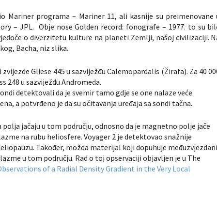
io Mariner programa – Mariner 11, ali kasnije su preimenovane 
tory – JPL. Obje nose Golden record: fonografe – 1977. to su bil
doče o diverzitetu kulture na planeti Zemlji, našoj civilizaciji. N
og, Bacha, niz slika.
i zvijezde Gliese 445 u sazviježđu Calemopardalis (Žirafa). Za 40 00
Ross 248 u sazviježđu Andromeda.
ondi detektovali da je svemir tamo gdje se one nalaze veće
ena, a potvrđeno je da su očitavanja uređaja sa sondi tačna.
 polja jačaju u tom području, odnosno da je magnetno polje jače
zme na rubu heliosfere. Voyager 2 je detektovao snažnije
heliopauzu. Također, možda materijal koji dopuhuje međuzvjezdan
 plazme u tom području. Rad o toj opservaciji objavljen je u
The
bservations of a Radial Density Gradient in the Very Local