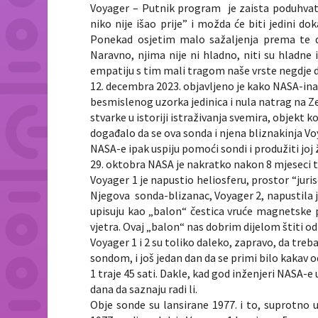
Voyager – Putnik program je zaista poduhvat 
niko nije išao prije” i možda će biti jedini d
Ponekad osjetim malo sažaljenja prema te d
Naravno, njima nije ni hladno, niti su hladne
empatiju s tim mali tragom naše vrste negdje 
12. decembra 2023. objavljeno je kako NASA-in
besmislenog uzorka jedinica i nula natrag na Ze
stvarke u istoriji istraživanja svemira, objekt koj
događalo da se ova sonda i njena bliznakinja Vo
NASA-e ipak uspiju pomoći sondi i produžiti joj 
29. oktobra NASA je nakratko nakon 8 mjeseci 
Voyager 1 je napustio heliosferu, prostor “juris
Njegova sonda-blizanac, Voyager 2, napustila j
upisuju kao „balon“ čestica vruće magnetske
vjetra. Ovaj „balon“ nas dobrim dijelom štiti o
Voyager 1 i 2 su toliko daleko, zapravo, da tre
sondom, i još jedan dan da se primi bilo kaka
1 traje 45 sati. Dakle, kad god inženjeri NASA-e
dana da saznaju radi li.
Obje sonde su lansirane 1977. i to, suprotno 