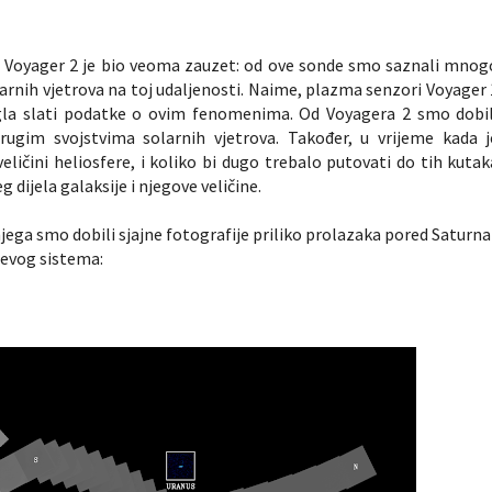
e, Voyager 2 je bio veoma zauzet: od ove sonde smo saznali mnog
larnih vjetrova na toj udaljenosti. Naime, plazma senzori Voyager 
gla slati podatke o ovim fenomenima. Od Voyagera 2 smo dobil
drugim svojstvima solarnih vjetrova. Također, u vrijeme kada j
eličini heliosfere, i koliko bi dugo trebalo putovati do tih kutak
dijela galaksije i njegove veličine.
 njega smo dobili sjajne fotografije priliko prolazaka pored Saturna 
čevog sistema: