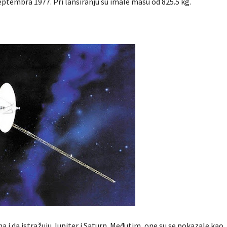
septembra 1977. Pri lansiranju su imale masu od 825.5 kg.
na i da istražuju Jupiter i Saturn. Međutim, one su se pokazale kao