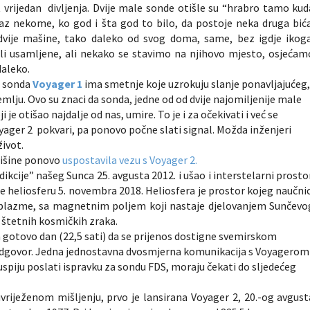
vrijedan divljenja. Dvije male sonde otišle su “hrabro tamo kud
okaz nekome, ko god i šta god to bilo, da postoje neka druga bića
vije mašine, tako daleko od svog doma, same, bez igdje ikoga
 ili usamljene, ali nekako se stavimo na njihovo mjesto, osjećam
daleko.
a sonda
Voyager 1
ima smetnje koje uzrokuju slanje ponavljajućeg
mlju. Ovo su znaci da sonda, jedne od od dvije najomiljenije male
i je otišao najdalje od nas, umire. To je i za očekivati i već se
yager 2 pokvari, pa ponovo počne slati signal. Možda inženjeri
život.
tišine ponovo
uspostavila vezu s Voyager 2.
dikcije” našeg Sunca 25. avgusta 2012. i ušao i interstelarni prostor
e heliosferu 5. novembra 2018. Heliosfera je prostor kojeg naučnic
 plazme, sa magnetnim poljem koji nastaje djelovanjem Sunčevo
d štetnih kosmičkih zraka.
ba gotovo dan (22,5 sati) da se prijenos dostigne svemirskom
v odgovor. Jedna jednostavna dvosmjerna komunikacija s Voyagerom
 uspiju poslati ispravku za sondu FDS, moraju čekati do sljedećeg
uvriježenom mišljenju, prvo je lansirana Voyager 2, 20.-og avgust