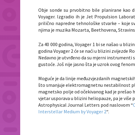
Obje sonde su prvobitno bile planirane kao d
Voyager. Izgradio ih je Jet Propulsion Labora
prilično napredne tehnološke stvarke – koje svje
njima je muzika Mozarta, Beethovena, Stravinsk
Za 40 000 godina, Voyager 1 bi se našao u blizin
godina Voyager 2 će se naći u blizini zvijezde 
Nedavno je utvrđeno da su mjerni instrumenti s
gustoće. Još nije jasno šta je uzrok ovog fenom
Moguće je da linije međuzvjezdanih magnetskih
što smanjuje elektromagnetnu nestabilnost pla
magnetsko polje od očekivanog kad je prešao 
vjetar usporava u blizini heliopauze, pa je više
Astrophysical Journal Letters
pod naslovom “
O
Interstellar Medium by Voyager 2
“.