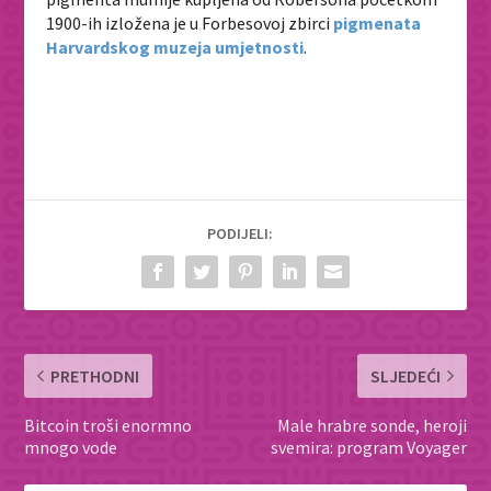
1900-ih izložena je u Forbesovoj zbirci
pigmenata
Harvardskog muzeja umjetnosti
.
PODIJELI:
PRETHODNI
SLJEDEĆI
Bitcoin troši enormno
Male hrabre sonde, heroji
mnogo vode
svemira: program Voyager