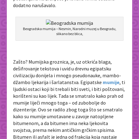
dodatno narušavalo.
Beogradska mumija – Nesmin, Narodni muzej u Beogradu,
slikano bez blica,
Zašto? Mumijska groznica, je, uz otkrića blaga,
dešifrovanje tekstova i uvid u drevnu egipatsku
civilizaciju donijela i mnogo pseudonauke, mambo-
džambo ljekarija i šarlatanstva. Egipatske
mumije
, ti
ljudski ostaci koji bi trebali biti sveti, i biti poštovani,
korišteni su kao lijek. Tada se smatralo kako prah od
mumije liječi mnogo toga – od zubobolje do
dizenterije. Ovo se radilo zbog toga što se smatralo
kako su mumije umotavane u zavoje natopljene
bitumenom, a da bitumen ima neka ljekovita
svojstva, prema nekim antičkim grčkim spisima.
Bitumen ili asfalt je jedna od frakcija koja nastaje