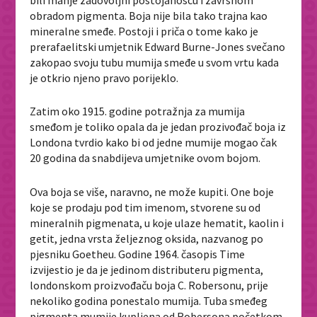
obradom pigmenta. Boja nije bila tako trajna kao
mineralne smeđe. Postoji i priča o tome kako je
prerafaelitski umjetnik Edward Burne-Jones svečano
zakopao svoju tubu mumija smeđe u svom vrtu kada
je otkrio njeno pravo porijeklo.
Zatim oko 1915. godine potražnja za mumija
smeđom je toliko opala da je jedan prozivođač boja iz
Londona tvrdio kako bi od jedne mumije mogao čak
20 godina da snabdijeva umjetnike ovom bojom.
Ova boja se više, naravno, ne može kupiti. One boje
koje se prodaju pod tim imenom, stvorene su od
mineralnih pigmenata, u koje ulaze hematit, kaolin i
getit, jedna vrsta željeznog oksida, nazvanog po
pjesniku Goetheu. Godine 1964. časopis Time
izvijestio je da je jedinom distributeru pigmenta,
londonskom proizvođaču boja C. Robersonu, prije
nekoliko godina ponestalo mumija. Tuba smeđeg
pigmenta mumije kupljena od Robersona početkom