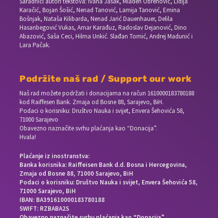
Saradnici autori tekstova: Ivana Jasak, Mladen Obrenović, Lidija
Karačić, Bojan Šošić, Nenad Tanović, Lamija Tanović, Emina
Bošnjak, Nataša Kilibarda, Nenad Jarić Dauenhauer, Delila
Hasanbegović Vukas, Amar Karađuz, Radoslav Dejanović, Dino
Abazović, Saša Ceci, Hilma Unkić. Slađan Tomić, Andrej Madunić i
Lara Pačak.
Podržite naš rad / Support our work
Naš rad možete podržati i donacijama na račun
1610000183780188
kod Raiffesen Bank. Zmaja od Bosne 88, Sarajevo, BiH.
Podaci o korisniku: Društvo Nauka i svijet, Envera Šehovića 58,
71000 Sarajevo
Obavezno naznačite svrhu plaćanja kao “Donacija”.
Hvala!
Plaćanje iz inostranstva:
Banka korisnika: Raiffeisen Bank d.d. Bosna i Hercegovina,
Zmaja od Bosne 88, 71000 Sarajevo, BiH
Podaci o korisniku: Društvo Nauka i svijet, Envera Šehovića 58,
71000 Sarajevo, BiH
IBAN: BA391610000183780188
SWIFT: RZBABA2S
Obavezno naznačite svrhu plaćanja kao “Donacija”