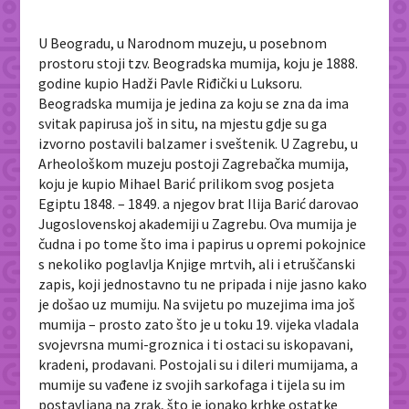
U Beogradu, u Narodnom muzeju, u posebnom
prostoru stoji tzv. Beogradska mumija, koju je 1888.
godine kupio Hadži Pavle Riđički u Luksoru.
Beogradska mumija je jedina za koju se zna da ima
svitak papirusa još
in situ
, na mjestu gdje su ga
izvorno postavili balzamer i sveštenik. U Zagrebu, u
Arheološkom muzeju postoji Zagrebačka mumija,
koju je kupio Mihael Barić prilikom svog posjeta
Egiptu 1848. – 1849. a njegov brat Ilija Barić darovao
Jugoslovenskoj akademiji u Zagrebu. Ova mumija je
čudna i po tome što ima i papirus u opremi pokojnice
s nekoliko poglavlja Knjige mrtvih, ali i etruščanski
zapis, koji jednostavno tu ne pripada i nije jasno kako
je došao uz mumiju. Na svijetu po muzejima ima još
mumija – prosto zato što je u toku 19. vijeka vladala
svojevrsna mumi-groznica i ti ostaci su iskopavani,
kradeni, prodavani. Postojali su i dileri mumijama, a
mumije su vađene iz svojih sarkofaga i tijela su im
postavljana na zrak, što je ionako krhke ostatke