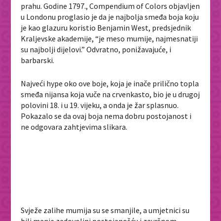
prahu. Godine 1797., Compendium of Colors objavljen
u Londonu proglasio je da je najbolja smeđa boja koju
je kao glazuru koristio Benjamin West, predsjednik
Kraljevske akademije, “je meso mumije, najmesnatiji
su najbolji dijelovi.” Odvratno, ponižavajuće, i
barbarski.
Najveći hype oko ove boje, koja je inače prilično topla
smeđa nijansa koja vuče na crvenkasto, bio je u drugoj
polovini 18. i u 19. vijeku, a onda je žar splasnuo.
Pokazalo se da ovaj boja nema dobru postojanost i
ne odgovara zahtjevima slikara.
Svježe zalihe mumija su se smanjile, a umjetnici su
bili manje zadovoljni postojanošću i završnom