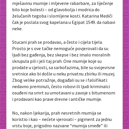
mješavinu mumije i mljevene rabarbare, za liječenje
bilo koje bolesti – od glavobolja i modrica do
želučanih tegoba i slomljene kosti. Katarina Mediči
čak je poslala svog kapelana u Egipat 1549. da nabavi
neke.
Stucani prah se prodavao, a često i cijela tijela.
Prosto je s ove tačke nemoguće povjerovati da su
ljudi bez gađenja, bez skepse i bez imalo moralnih
skrupula pili i jeli taj prah. One mumije koje su
prodate u cjelosti, sa sarkofazima, bile su svojevrsne
sretnice ako bi došle u neku privatnu zbirku ili muzej.
Zbog velike potražnje, događali su se i falsifikati:
nedavno preminuli, često robovi ili ljudi kriminalci
osuđeni na smrt su umotavani u zavoje s bitumenom
i prodavani kao prave drevne i antičke mumije.
No, nakon ljekarija, prah nesretnih mumija se
koristio i kao – nećete vjerovati – pigment za jednu
vrstu boje, prigodno nazvane “mumija smeđe” ili