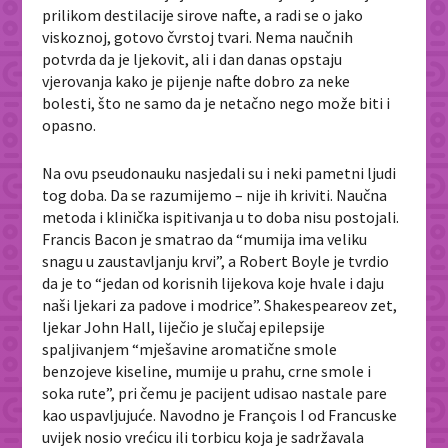
prilikom destilacije sirove nafte, a radi se o jako
viskoznoj, gotovo čvrstoj tvari. Nema naučnih
potvrda da je ljekovit, ali i dan danas opstaju
vjerovanja kako je pijenje nafte dobro za neke
bolesti, što ne samo da je netačno nego može biti i
opasno.
Na ovu pseudonauku nasjedali su i neki pametni ljudi
tog doba. Da se razumijemo – nije ih kriviti. Naučna
metoda i klinička ispitivanja u to doba nisu postojali.
Francis Bacon je smatrao da “mumija ima veliku
snagu u zaustavljanju krvi”, a Robert Boyle je tvrdio
da je to “jedan od korisnih lijekova koje hvale i daju
naši ljekari za padove i modrice”. Shakespeareov zet,
ljekar John Hall, liječio je slučaj epilepsije
spaljivanjem “mješavine aromatične smole
benzojeve kiseline, mumije u prahu, crne smole i
soka rute”, pri čemu je pacijent udisao nastale pare
kao uspavljujuće. Navodno je François I od Francuske
uvijek nosio vrećicu ili torbicu koja je sadržavala