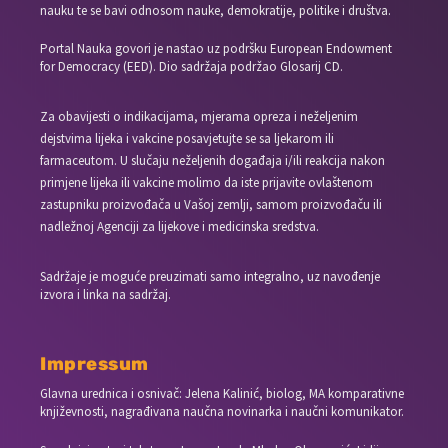
nauku te se bavi odnosom nauke, demokratije, politike i društva.
Portal Nauka govori je nastao uz podršku European Endowment
for Democracy (EED). Dio sadržaja podržao Glosarij CD.
Za obavijesti o indikacijama, mjerama opreza i neželjenim
dejstvima lijeka i vakcine posavjetujte se sa ljekarom ili
farmaceutom. U slučaju neželjenih događaja i/ili reakcija nakon
primjene lijeka ili vakcine molimo da iste prijavite ovlaštenom
zastupniku proizvođača u Vašoj zemlji, samom proizvođaču ili
nadležnoj Agenciji za lijekove i medicinska sredstva.
Sadržaje je moguće preuzimati samo integralno, uz navođenje
izvora i linka na sadržaj.
Impressum
Glavna urednica i osnivač: Jelena Kalinić, biolog, MA komparativne
književnosti, nagrađivana naučna novinarka i naučni komunikator.