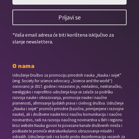
Prijavi se
*Vaša email adresa će biti korištena isključivo za
slanje newslettera.
O nama
Udruženje Društvo za promociju prirodnih nauka „Nauka i svijet”
(eng. Society for science advocacy „Science and the world“)
osnovano je 2017. godine i nezavisno je, nevladino, nestranačko,
nereligijsko i neprofitno udruženje koje se zalaže za podršku
razvoja nauke i obrazovanja, promocije nauke i naučne
pismenosti, afirmisanje ljudskih prava i civilnog društva. Udruženje
„Nauka i svijet“ promiče prirodne (bazične, primijenjene i razvojne
nauke), ali i društvene nauke kroz naučnu komunikaciju i naučno
novinarstvo, radi na razvoju naučnog novinarstva u BiH i regionu
kroz website Nauka govori te povezane kanale društvenih mreža i
podkaste te promiče ekstrakurikularno obrazovanje mladih i
odraslih. Udruženje radi i na borbi protiv dezinformacija vezanih za