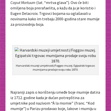
Caput Mortuum
(lat. “mrtva glava”). Ovo će biti
omiljena boja prerafaelita, a kažu da ju je koristio i
Eugen Delacroix. Trgovci bojama su oglašavali u
novinama kako im trebaju 2000-godina stare mumije
za proizvodnju boja.
Harvardski muzeji umjetnosti/Foggov muzej. Egipatski trgovac
mumijama prodaje svoju robu 1870.
Najraniji zapis o korištenju smeđe boje mumije datira
iz 1712. godine kada je dućan potrepština za
umjetnike pod nazivom “À la momie” (franc. “Kod
mumije”) u Parizu prodavao boje, lakove i mumiju u