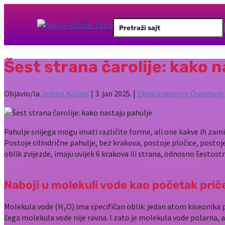
Search
for:
Šest strana čarolije: kako 
Objavio/la
Jelena Kalinić
|
3. jan 2025.
|
Eksplanatorno Quantum o
Pahulje snijega mogu imati različite forme, ali one kakve ih zamiš
Postoje cilindrične pahulje, bez krakova, postoje pločice, postoje 
oblik zvijezde, imaju uvijek 6 krakova ili strana, odnosno šestost
Naboji u molekuli vode kao početak priče
Molekula vode (H₂O) ima specifičan oblik: jedan atom kiseonika p
čega molekula vode nije ravna. I zato je molekula vode polarna,