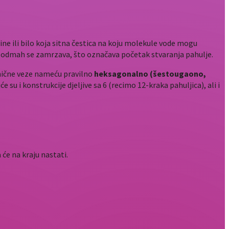
ine ili bilo koja sitna čestica na koju molekule vode mogu
 i odmah se zamrzava, što označava početak stvaranja pahulje.
onične veze nameću pravilno
heksagonalno (šestougaono,
 su i konstrukcije djeljive sa 6 (recimo 12-kraka pahuljica), ali i
 će na kraju nastati.