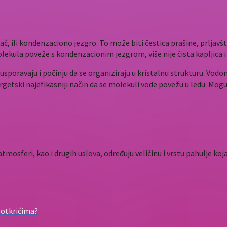
, ili kondenzaciono jezgro. To može biti čestica prašine, prljavšt
olekula poveže s kondenzacionim jezgrom, više nije čista kapljica
poravaju i počinju da se organiziraju u kristalnu strukturu. Vod
rgetski najefikasniji način da se molekuli vode povežu u ledu. Moguće
mosferi, kao i drugih uslova, određuju veličinu i vrstu pahulje koja
 otkrićima?