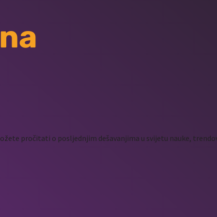
 na
žete pročitati o posljednjim dešavanjima u svijetu nauke, trendov