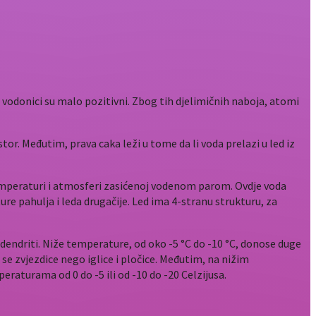
 vodonici su malo pozitivni. Zbog tih djelimičnih naboja, atomi
tor. Međutim, prava caka leži u tome da li voda prelazi u led iz
 temperaturi i atmosferi zasićenoj vodenom parom. Ovdje voda
ure pahulja i leda drugačije. Led ima 4-stranu strukturu, za
 dendriti. Niže temperature, od oko -5 °C do -10 °C, donose duge
 zvjezdice nego iglice i pločice.
Međutim, na nižim
eraturama od 0 do -5 ili od -10 do -20 Celzijusa.