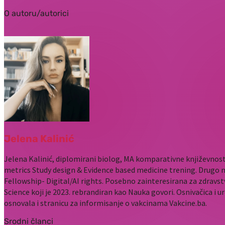
O autoru/autorici
Jelena Kalinić
Jelena Kalinić, diplomirani biolog, MA komparativne književnost
metrics Study design & Evidence based medicine trening. Drugo 
Fellowship- Digital/AI rights. Posebno zainteresirana za zdravst
Science koji je 2023. rebrandiran kao Nauka govori. Osnivačica i u
osnovala i stranicu za informisanje o vakcinama Vakcine.ba.
Srodni članci