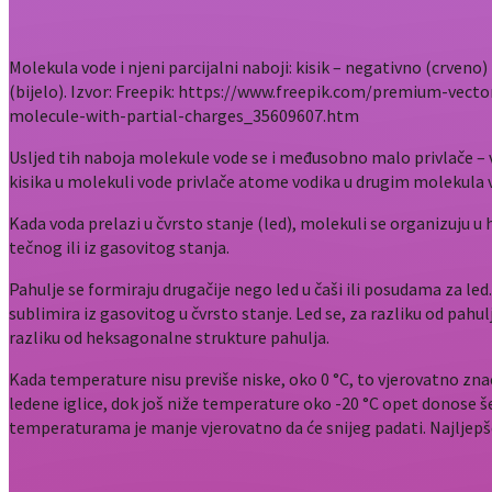
Molekula vode i njeni parcijalni naboji: kisik – negativno (crveno)
(bijelo). Izvor: Freepik: https://www.freepik.com/premium-vect
molecule-with-partial-charges_35609607.htm
Usljed tih naboja molekule vode se i međusobno malo privlače – vo
kisika u molekuli vode privlače atome vodika u drugim molekula 
Kada voda prelazi u čvrsto stanje (led), molekuli se organizuju u 
tečnog ili iz gasovitog stanja.
Pahulje se formiraju drugačije nego led u čaši ili posudama za l
sublimira iz gasovitog u čvrsto stanje. Led se, za razliku od pahu
razliku od heksagonalne strukture pahulja.
Kada temperature nisu previše niske, oko 0 °C, to vjerovatno znač
ledene iglice, dok još niže temperature oko -20 °C opet donose š
temperaturama je manje vjerovatno da će snijeg padati. Najljepše p