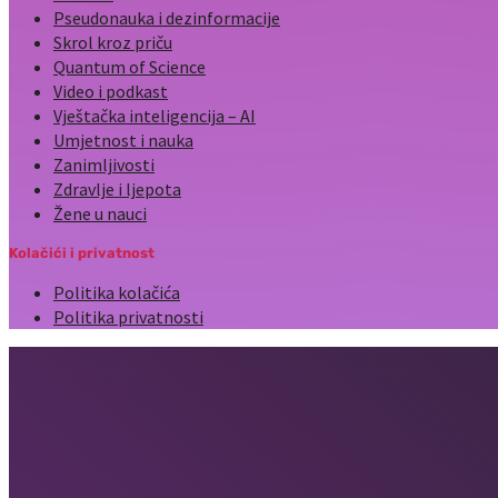
Pseudonauka i dezinformacije
Skrol kroz priču
Quantum of Science
Video i podkast
Vještačka inteligencija – AI
Umjetnost i nauka
Zanimljivosti
Zdravlje i ljepota
Žene u nauci
Kolačići i privatnost
Politika kolačića
Politika privatnosti