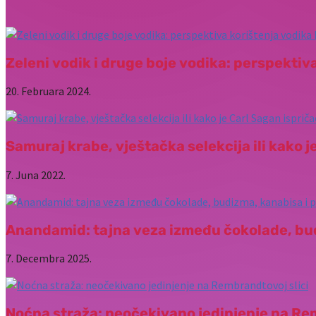
Zeleni vodik i druge boje vodika: perspektiv
20. Februara 2024.
Samuraj krabe, vještačka selekcija ili kako j
7. Juna 2022.
Anandamid: tajna veza između čokolade, bu
7. Decembra 2025.
Noćna straža: neočekivano jedinjenje na Re