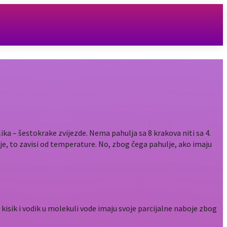
ika – šestokrake zvijezde. Nema pahulja sa 8 krakova niti sa 4.
ulje, to zavisi od temperature. No, zbog čega pahulje, ako imaju
isik i vodik u molekuli vode imaju svoje parcijalne naboje zbog