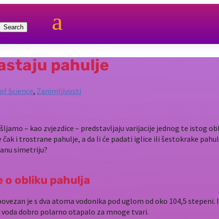
a
nastaju pahulje
f Science
,
Zanimljivosti
ljamo – kao zvjezdice – predstavljaju varijacije jednog te istog obl
čak i trostrane pahulje, a da li će padati iglice ili šestokrake pah
ranu simetriju?
 o obliku pahulja
ovezan je s dva atoma vodonika pod uglom od oko 104,5 stepeni. I k
 a voda dobro polarno otapalo za mnoge tvari.