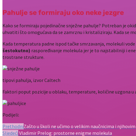
Pahulje se formiraju oko neke jezgre
Kako se formiraju pojedinačne snježne pahulje? Potreban je okidač
uhvatiti što omogućava da se zamrznu i kristaliziraju. Kada se m
Kada temperatura padne ispod tačke smrzavanja, molekuli vode us
šestokutno)
raspoređivanje molekula jer je to najstabilniji i ene
trostrane strukture.
tipovi pahulja, izvor Caltech
Faktori poput pozicije u oblaku, temperature, količine uzgona u at
Podijeli:
Prethodni
Zašto u školi ne učimo o velikim naučnicima i njihovim
Sljedeći
Vladimir Prelog: prostorne enigme molekula