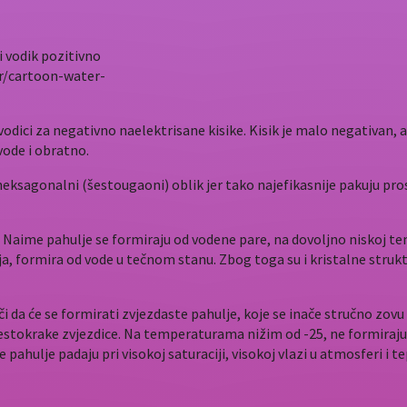
 i vodik pozitivno
or/cartoon-water-
dici za negativno naelektrisane kisike. Kisik je malo negativan, a
vode i obratno.
heksagonalni (šestougaoni) oblik jer tako najefikasnije pakuju pros
ed. Naime pahulje se formiraju od vodene pare, na dovoljno niskoj
lja, formira od vode u tečnom stanu. Zbog toga su i kristalne strukt
i da će se formirati zvjezdaste pahulje, koje se inače stručno zovu
estokrake zvjezdice.
Na temperaturama nižim od -25, ne formiraju se
ahulje padaju pri visokoj saturaciji, visokoj vlazi u atmosferi i tep