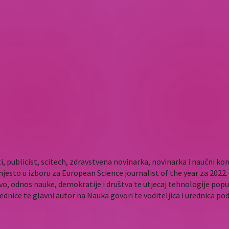
i, publicist, scitech, zdravstvena novinarka, novinarka i naučni 
mjesto u izboru za European Science journalist of the year za 202
vo, odnos nauke, demokratije i društva te utjecaj tehnologije popu
rednice te glavni autor na Nauka govori te voditeljica i urednica p