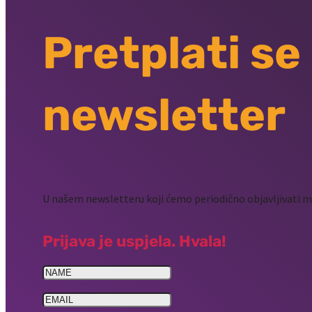
Pretplati se
newsletter
U našem newsletteru koji ćemo periodično objavljivati mo
Prijava je uspjela. Hvala!