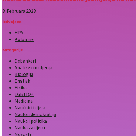
3. Februara 2023.
Izdvojeno
HPV
Kolumne
Kategorije
Debankeri
Analize i mišljenja
Biologija
English
Fizika
LGBTIQ+
Medicina
Naučnici i djela
Nauka i demokratija
Nauka i politika
Nauka za djecu
Novosti