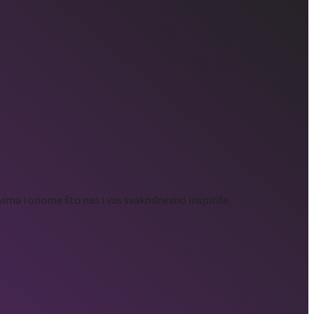
ima i onome što nas i vas svakodnevno inspiriše.