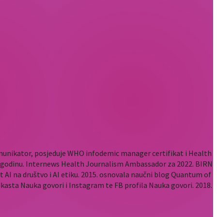
komunikator, posjeduje WHO infodemic manager certifikat i Health
2. godinu. Internews Health Journalism Ambassador za 2022. BIRN
t AI na društvo i AI etiku. 2015. osnovala naučni blog Quantum of
odkasta Nauka govori i Instagram te FB profila Nauka govori. 2018.