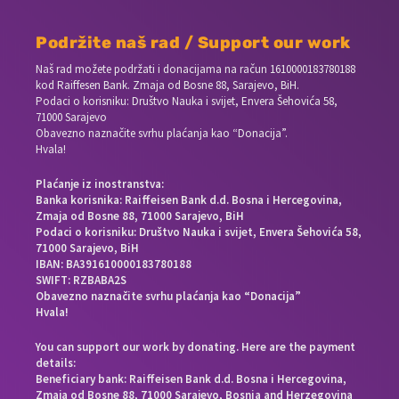
Podržite naš rad / Support our work
Naš rad možete podržati i donacijama na račun
1610000183780188
kod Raiffesen Bank. Zmaja od Bosne 88, Sarajevo, BiH.
Podaci o korisniku: Društvo Nauka i svijet, Envera Šehovića 58,
71000 Sarajevo
Obavezno naznačite svrhu plaćanja kao “Donacija”.
Hvala!
Plaćanje iz inostranstva:
Banka korisnika: Raiffeisen Bank d.d. Bosna i Hercegovina,
Zmaja od Bosne 88, 71000 Sarajevo, BiH
Podaci o korisniku: Društvo Nauka i svijet, Envera Šehovića 58,
71000 Sarajevo, BiH
IBAN: BA391610000183780188
SWIFT: RZBABA2S
Obavezno naznačite svrhu plaćanja kao “Donacija”
Hvala!
You can support our work by donating. Here are the payment
details:
Beneficiary bank: Raiffeisen Bank d.d. Bosna i Hercegovina,
Zmaja od Bosne 88, 71000 Sarajevo, Bosnia and Herzegovina