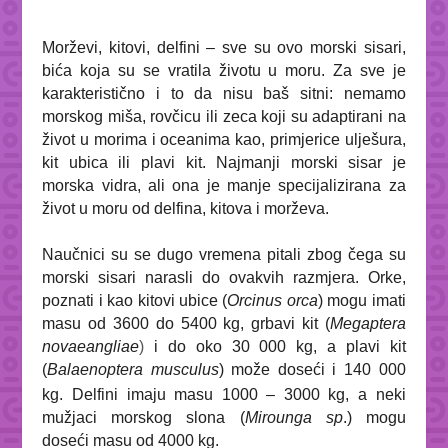
Morževi, kitovi, delfini – sve su ovo morski sisari,
bića koja su se vratila životu u moru. Za sve je
karakteristično i to da nisu baš sitni: nemamo
morskog miša, rovčicu ili zeca koji su adaptirani na
život u morima i oceanima kao, primjerice ulješura,
kit ubica ili plavi kit. Najmanji morski sisar je
morska vidra, ali ona je manje specijalizirana za
život u moru od delfina, kitova i morževa.
Naučnici su se dugo vremena pitali zbog čega su
morski sisari narasli do ovakvih razmjera. Orke,
poznati i kao kitovi ubice (
Orcinus orca
) mogu imati
masu od 3600 do 5400 kg, grbavi kit (
Megaptera
novaeangliae
)
i do oko 30 000 kg, a plavi kit
(
Balaenoptera musculus
)
može doseći i 140 000
kg. Delfini imaju masu 1000 – 3000 kg, a neki
mužjaci morskog slona (
Mirounga sp
.
) mogu
doseći masu od 4000 kg.