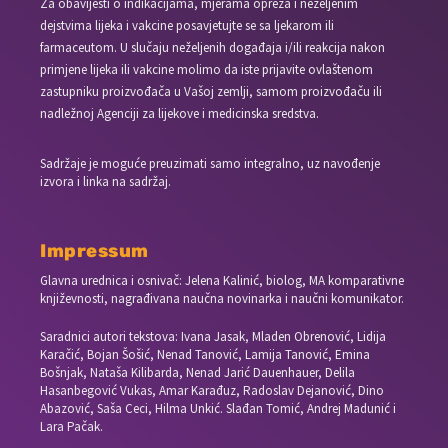
Za obavijesti o indikacijama, mjerama opreza i neželjenim
dejstvima lijeka i vakcine posavjetujte se sa ljekarom ili
farmaceutom. U slučaju neželjenih događaja i/ili reakcija nakon
primjene lijeka ili vakcine molimo da iste prijavite ovlaštenom
zastupniku proizvođača u Vašoj zemlji, samom proizvođaču ili
nadležnoj Agenciji za lijekove i medicinska sredstva.
Sadržaje je moguće preuzimati samo integralno, uz navođenje
izvora i linka na sadržaj.
Impressum
Glavna urednica i osnivač: Jelena Kalinić, biolog, MA komparativne
književnosti, nagrađivana naučna novinarka i naučni komunikator.
Saradnici autori tekstova: Ivana Jasak, Mladen Obrenović, Lidija
Karačić, Bojan Šošić, Nenad Tanović, Lamija Tanović, Emina
Bošnjak, Nataša Kilibarda, Nenad Jarić Dauenhauer, Delila
Hasanbegović Vukas, Amar Karađuz, Radoslav Dejanović, Dino
Abazović, Saša Ceci, Hilma Unkić. Slađan Tomić, Andrej Madunić i
Lara Pačak.