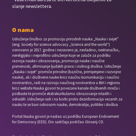
slanje newslettera.
O nama
Udruženje Društvo za promociju prirodnih nauka „Nauka i svijet”
(eng. Society for science advocacy „Science and the world“)
osnovano je 2017. godine i nezavisno je, nevladino, nestranačko,
nereligijsko i neprofitno udruženje koje se zalaže za podršku
razvoja nauke i obrazovanja, promocije nauke i naučne
pismenosti, afirmisanje ljudskih prava i civilnog društva. Udruženje
„Nauka i svijet“ promiče prirodne (bazične, primijenjene i razvojne
nauke), ali i društvene nauke kroz naučnu komunikaciju i naučno
novinarstvo, radi na razvoju naučnog novinarstva u BiH i regionu
kroz website Nauka govori te povezane kanale društvenih mreža i
podkaste te promiče ekstrakurikularno obrazovanje mladih i
odraslih. Udruženje radi i na borbi protiv dezinformacija vezanih za
nauku te se bavi odnosom nauke, demokratije, politike i društva.
Portal Nauka govori je nastao uz podršku European Endowment
for Democracy (EED). Dio sadržaja podržao Glosarij CD.