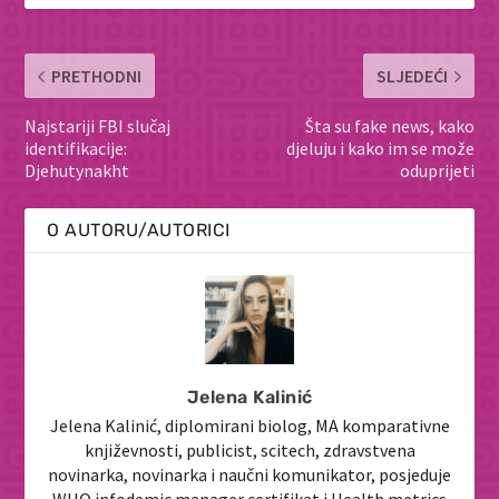
PRETHODNI
SLJEDEĆI
Najstariji FBI slučaj
Šta su fake news, kako
identifikacije:
djeluju i kako im se može
Djehutynakht
oduprijeti
O AUTORU/AUTORICI
Jelena Kalinić
Jelena Kalinić, diplomirani biolog, MA komparativne
književnosti, publicist, scitech, zdravstvena
novinarka, novinarka i naučni komunikator, posjeduje