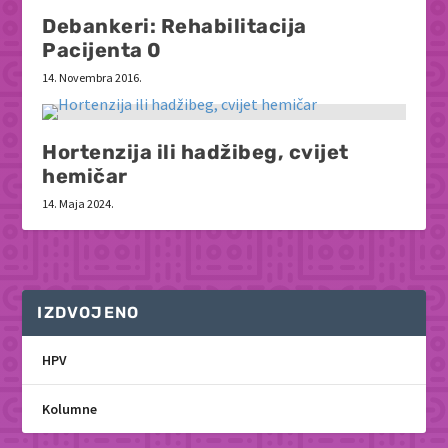
Debankeri: Rehabilitacija
Pacijenta 0
14. Novembra 2016.
Hortenzija ili hadžibeg, cvijet
hemičar
14. Maja 2024.
IZDVOJENO
HPV
Kolumne