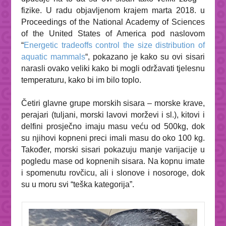
fizike. U radu objavljenom krajem marta 2018. u
Proceedings of the National Academy of Sciences
of the United States of America
pod naslovom
“
Energetic tradeoffs control the size distribution of
aquatic mammals
“, pokazano je kako su ovi sisari
narasli ovako veliki kako bi mogli održavati tjelesnu
temperaturu, kako bi im bilo toplo.
Četiri glavne grupe morskih sisara – morske krave,
perajari (tuljani, morski lavovi morževi i sl.), kitovi i
delfini prosječno imaju masu veću od 500kg, dok
su njihovi kopneni preci imali masu do oko 100 kg.
Također, morski sisari pokazuju manje varijacije u
pogledu mase od kopnenih sisara. Na kopnu imate
i spomenutu rovčicu, ali i slonove i nosoroge, dok
su u moru svi “teška kategorija”.