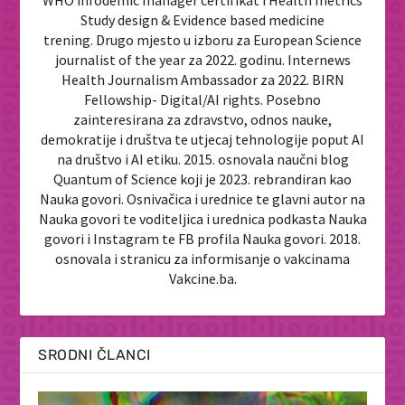
WHO infodemic manager certifikat i Health metrics
Study design & Evidence based medicine
trening. Drugo mjesto u izboru za European Science
journalist of the year za 2022. godinu. Internews
Health Journalism Ambassador za 2022. BIRN
Fellowship- Digital/AI rights. Posebno
zainteresirana za zdravstvo, odnos nauke,
demokratije i društva te utjecaj tehnologije poput AI
na društvo i AI etiku. 2015. osnovala naučni blog
Quantum of Science koji je 2023. rebrandiran kao
Nauka govori. Osnivačica i urednice te glavni autor na
Nauka govori te voditeljica i urednica podkasta Nauka
govori i Instagram te FB profila Nauka govori. 2018.
osnovala i stranicu za informisanje o vakcinama
Vakcine.ba.
SRODNI ČLANCI