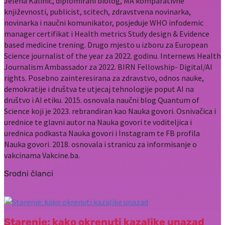
Jelena Kalinić, diplomirani biolog, MA komparativne
književnosti, publicist, scitech, zdravstvena novinarka,
novinarka i naučni komunikator, posjeduje WHO infodemic
manager certifikat i Health metrics Study design & Evidence
based medicine trening. Drugo mjesto u izboru za European
Science journalist of the year za 2022. godinu. Internews Health
Journalism Ambassador za 2022. BIRN Fellowship- Digital/AI
rights. Posebno zainteresirana za zdravstvo, odnos nauke,
demokratije i društva te utjecaj tehnologije poput AI na
društvo i AI etiku. 2015. osnovala naučni blog Quantum of
Science koji je 2023. rebrandiran kao Nauka govori. Osnivačica i
urednice te glavni autor na Nauka govori te voditeljica i
urednica podkasta Nauka govori i Instagram te FB profila
Nauka govori. 2018. osnovala i stranicu za informisanje o
vakcinama Vakcine.ba.
Srodni članci
Starenje: kako okrenuti kazaljke unazad