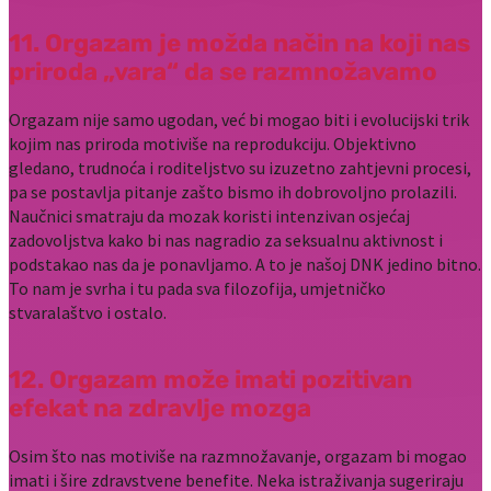
11. Orgazam je možda način na koji nas
priroda „vara“ da se razmnožavamo
Orgazam nije samo ugodan, već bi mogao biti i evolucijski trik
kojim nas priroda motiviše na reprodukciju. Objektivno
gledano, trudnoća i roditeljstvo su izuzetno zahtjevni procesi,
pa se postavlja pitanje zašto bismo ih dobrovoljno prolazili.
Naučnici smatraju da mozak koristi intenzivan osjećaj
zadovoljstva kako bi nas nagradio za seksualnu aktivnost i
podstakao nas da je ponavljamo. A to je našoj DNK jedino bitno.
To nam je svrha i tu pada sva filozofija, umjetničko
stvaralaštvo i ostalo.
12. Orgazam može imati pozitivan
efekat na zdravlje mozga
Osim što nas motiviše na razmnožavanje, orgazam bi mogao
imati i šire zdravstvene benefite. Neka istraživanja sugeriraju