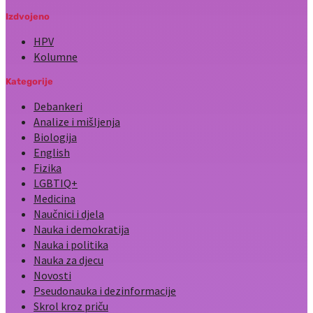
Izdvojeno
HPV
Kolumne
Kategorije
Debankeri
Analize i mišljenja
Biologija
English
Fizika
LGBTIQ+
Medicina
Naučnici i djela
Nauka i demokratija
Nauka i politika
Nauka za djecu
Novosti
Pseudonauka i dezinformacije
Skrol kroz priču