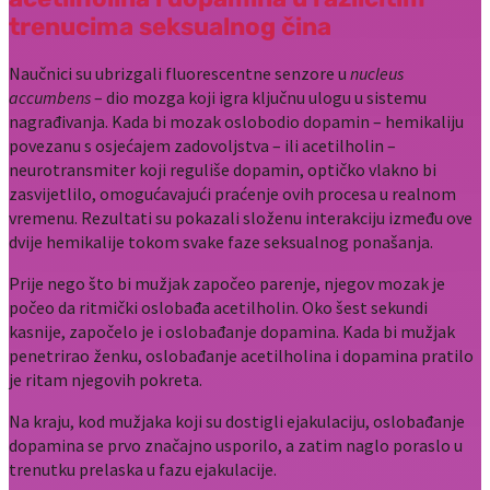
trenucima seksualnog čina
Naučnici su ubrizgali fluorescentne senzore u
nucleus
accumbens
– dio mozga koji igra ključnu ulogu u sistemu
nagrađivanja. Kada bi mozak oslobodio dopamin – hemikaliju
povezanu s osjećajem zadovoljstva – ili acetilholin –
neurotransmiter koji reguliše dopamin, optičko vlakno bi
zasvijetlilo, omogućavajući praćenje ovih procesa u realnom
vremenu. Rezultati su pokazali složenu interakciju između ove
dvije hemikalije tokom svake faze seksualnog ponašanja.
Prije nego što bi mužjak započeo parenje, njegov mozak je
počeo da ritmički oslobađa acetilholin. Oko šest sekundi
kasnije, započelo je i oslobađanje dopamina. Kada bi mužjak
penetrirao ženku, oslobađanje acetilholina i dopamina pratilo
je ritam njegovih pokreta.
Na kraju, kod mužjaka koji su dostigli ejakulaciju, oslobađanje
dopamina se prvo značajno usporilo, a zatim naglo poraslo u
trenutku prelaska u fazu ejakulacije.