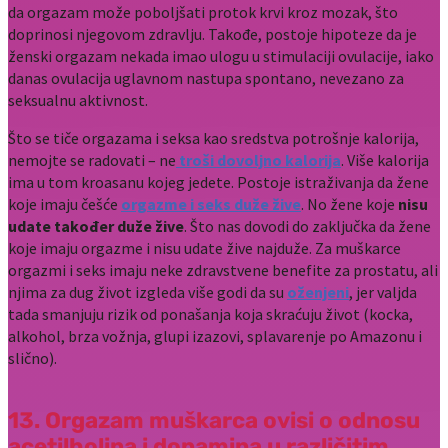
da orgazam može poboljšati protok krvi kroz mozak, što
doprinosi njegovom zdravlju. Takođe, postoje hipoteze da je
ženski orgazam nekada imao ulogu u stimulaciji ovulacije, iako
danas ovulacija uglavnom nastupa spontano, nevezano za
seksualnu aktivnost.
Što se tiče orgazama i seksa kao sredstva potrošnje kalorija,
nemojte se radovati – ne
troši dovoljno kalorija
. Više kalorija
ima u tom kroasanu kojeg jedete. Postoje istraživanja da žene
koje imaju češće
orgazme i seks duže žive
. No žene koje
nisu
udate također duže žive
. Što nas dovodi do zaključka da žene
koje imaju orgazme i nisu udate žive najduže. Za muškarce
orgazmi i seks imaju neke zdravstvene benefite za prostatu, ali
njima za dug život izgleda više godi da su
oženjeni
, jer valjda
tada smanjuju rizik od ponašanja koja skraćuju život (kocka,
alkohol, brza vožnja, glupi izazovi, splavarenje po Amazonu i
slično).
13. Orgazam muškarca ovisi o odnosu
acetilholina i dopamina u različitim