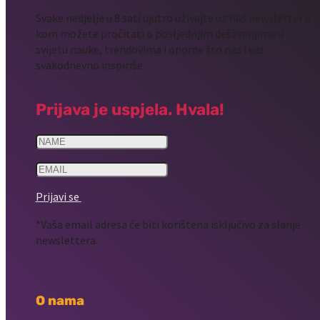
Svake nedjelje u 8 sati ujutro uživajte uz naš newsletter u
kom možete pročitati o posljednjim dešavanjima u
svijetu nauke, trendovima i onome što nas i vas
svakodnevno inspiriše.
Prijava je uspjela. Hvala!
Prijavi se
*Vaša email adresa će biti korištena isključivo za slanje
newslettera.
O nama