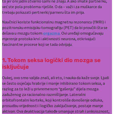
to jer oni jadni stvarno sami ne znaju. A ako imate partnerku,
već ste pola problema riješile. O da – važi i za muškarce da
trebaju pokazati pertnerki/parneru šta im prija.
Naučnici koriste funkcionalnu magnetnu rezonancu (fMRI) i
pozitronsku emisijsku tomografiju (PET) da bi proučili šta se
dešava u mozgu tokom
orgazma
. Ovi uređaji omogućavaju
mjerenje protoka krvi i aktivnosti neurona, otkrivajući
fascinantne procese koji se tada odvijaju.
1. Tokom seksa logički dio mozga se
isključuje
Oukej, ovo smo valjda znali, ali eto, i nauka da kaže svoje. Ljudi
se često osjećaju hrabrije i manje inhibirano tokom seksa, a
razlog za to leži u privremenom “gašenju” dijela mozga
zaduženog za racionalno razmišljanje. Lateralni
orbitofrontalni korteks, koji kontroliše donošenje odluka,
prosudbu vrijednosti i logičko zaključivanje, postaje manje
aktivan. Ova deaktivacija takođe smanjuje strah i anksioznost,