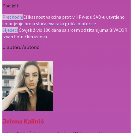
Podijeli:
Prethodni
Efikasnost vakcina protiv HPV-a: u SAD-u utvrđeno
smanjenje broja slučajeva raka grlića materice
Sljedeći
Čovjek živio 100 dana sa srcem od titanijuma BiVACOR
izvan bolničkih uslova
O autoru/autorici
Jelena Kalinić