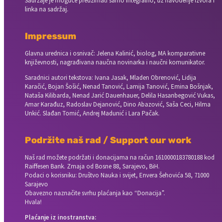
Sadržaje je moguće preuzimati samo integralno, uz navođenje izvora i
linka na sadržaj.
Impressum
Glavna urednica i osnivač: Jelena Kalinić, biolog, MA komparativne
književnosti, nagrađivana naučna novinarka i naučni komunikator.
Saradnici autori tekstova: Ivana Jasak, Mladen Obrenović, Lidija
Karačić, Bojan Šošić, Nenad Tanović, Lamija Tanović, Emina Bošnjak,
Nataša Kilibarda, Nenad Jarić Dauenhauer, Delila Hasanbegović Vukas,
Amar Karađuz, Radoslav Dejanović, Dino Abazović, Saša Ceci, Hilma
Unkić. Slađan Tomić, Andrej Madunić i Lara Pačak.
Podržite naš rad / Support our work
Naš rad možete podržati i donacijama na račun
1610000183780188 kod
Raiffesen Bank. Zmaja od Bosne 88, Sarajevo, BiH.
Podaci o korisniku: Društvo Nauka i svijet, Envera Šehovića 58, 71000
Sarajevo
Obavezno naznačite svrhu plaćanja kao “Donacija”.
Hvala!
Plaćanje iz inostranstva: