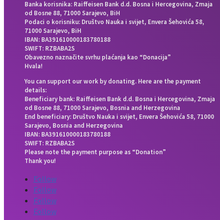
Banka korisnika: Raiffeisen Bank d.d. Bosna i Hercegovina, Zmaja
od Bosne 88, 71000 Sarajevo, BiH
Podaci o korisniku: Društvo Nauka i svijet, Envera Šehovića 58,
71000 Sarajevo, BiH
IBAN: BA391610000183780188
SWIFT: RZBABA2S
Obavezno naznačite svrhu plaćanja kao “Donacija”
Hvala!
You can support our work by donating. Here are the payment
details:
Beneficiary bank: Raiffeisen Bank d.d. Bosna i Hercegovina, Zmaja
od Bosne 88, 71000 Sarajevo, Bosnia and Herzegovina
End beneficiary: Društvo Nauka i svijet, Envera Šehovića 58, 71000
Sarajevo, Bosnia and Herzegovina
IBAN: BA391610000183780188
SWIFT: RZBABA2S
Please note the payment purpose as “Donation”
Thank you!
Follow
Follow
Follow
Follow