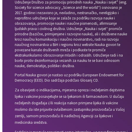
Udruženje Društvo za promociju prirodnih nauka „Nauka i svijet” (eng.
Society for science advocacy „Science and the world“) osnovano je
2017. godine i nezavisno je, nevladino, nestranačko, nereligijsko i
neprofitno udruženje koje se zalaže za podršku razvoja nauke i
obrazovanja, promocije nauke i naučne pismenosti, afirmisanje
ljudskih prava i civilnog društva. Udruženje „Nauka i svijet“ promiče
prirodne (bazične, primijenjene i razvojne nauke), ali i društvene nauke
kroz naučnu komunikaciju i naučno novinarstvo, radi na razvoju
naučnog novinarstva u BiH i regionu kroz website Nauka govori te
povezane kanale društvenih mreža i podkaste te promiče
ekstrakurikularno obrazovanje mladih i odraslih. Udruženje radi i na
borbi protiv dezinformacija vezanih za nauku te se bavi odnosom
nauke, demokratije, politike i društva.
Portal Nauka govori je nastao uz podršku European Endowment for
Democracy (EED). Dio sadržaja podržao Glosarij CD.
Za obavijesti o indikacijama, mjerama opreza i neželjenim dejstvima
lijeka i vakcine posavjetujte se sa ljekarom ili farmaceutom. U slučaju
neželjenih događaja i/ili reakcija nakon primjene lijeka ili vakcine
molimo da iste prijavite ovlaštenom zastupniku proizvođača u Vašoj
zemlji, samom proizvođaču ili nadležnoj Agenciji za lijekove i
medicinska sredstva.