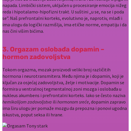
napada. Limbički sistem, uključen u procesiranje emocija nižeg
reda i hipotalamo-hipofizni trakt. U suštini „u se, na se i poda
se”. Naš prefrontalni korteks, evolutivno je, naprotiv, mlađi i
ima ulogu da logički razmišlja, ima etičke norme, empatiju i da
nas čini višim bićima.
3. Orgazam oslobađa dopamin –
hormon zadovoljstva
Tokom orgazma, mozak proizvodi veliki broj različitih
hormona i neurotransmitera. Među njima je i dopamin, koji je
ključan za osjećaj zadovoljstva, želje i motivacije. Dopamin se
formira u ventralnoj tegmentalnoj zoni mozga i oslobađa u
nukleus akumbens i prefrontalni korteks. Iako se često naziva
hemikalijom zadovoljstva
ili
hormonom sreće
, dopamin zapravo
ima širu ulogu jer pomaže mozgu da prepozna i ponovi ugodna
iskustva, poput seksa ili hrane.