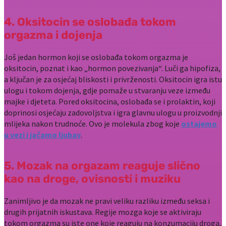
4. Oksitocin se oslobađa tokom
orgazma i dojenja
Još jedan hormon koji se oslobađa tokom orgazma je
oksitocin, poznat i kao „hormon povezivanja“. Luči ga hipofiza,
a ključan je za osjećaj bliskosti i privrženosti. Oksitocin igra istu
ulogu i tokom dojenja, gdje pomaže u stvaranju veze između
majke i djeteta. Pored oksitocina, oslobađa se i prolaktin, koji
doprinosi osjećaju zadovoljstva i igra glavnu ulogu u proizvodnji
mlijeka nakon trudnoće. Ovo je molekula zbog koje
ostajemo
u vezi i jačamo ljubav
.
5. Mozak na orgazam reaguje slično
kao na droge, ovisnosti i muziku
Zanimljivo je da mozak ne pravi veliku razliku između seksa i
drugih prijatnih iskustava. Regije mozga koje se aktiviraju
tokom orgazma su iste one koje reaguju na konzumaciju droga,