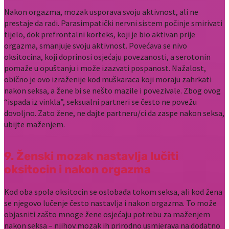
Nakon orgazma, mozak usporava svoju aktivnost, ali ne
prestaje da radi. Parasimpatički nervni sistem počinje smirivati
tijelo, dok prefrontalni korteks, koji je bio aktivan prije
orgazma, smanjuje svoju aktivnost. Povećava se nivo
oksitocina, koji doprinosi osjećaju povezanosti, a serotonin
pomaže u opuštanju i može izazvati pospanost. Nažalost,
obično je ovo izraženije kod muškaraca koji moraju zahrkati
nakon seksa, a žene bi se nešto mazile i povezivale. Zbog ovog
“ispada iz vinkla”, seksualni partneri se često ne povežu
dovoljno. Zato žene, ne dajte partneru/ci da zaspe nakon seksa,
ubijte maženjem.
9. Ženski mozak nastavlja lučiti
oksitocin i nakon orgazma
Kod oba spola oksitocin se oslobađa tokom seksa, ali kod žena
se njegovo lučenje često nastavlja i nakon orgazma. To može
objasniti zašto mnoge žene osjećaju potrebu za maženjem
nakon seksa – njihov mozak ih prirodno usmjerava na dodatno