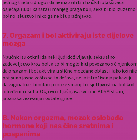
jednog tijela u drugo i da nema svih tih fizičkih olakšivača
osjećaja (lubrikanata) i manjeg praga boli, seks bi bio izuzetno
bolno iskustvo i niko ga ne bi upražnjavao.
7. Orgazam i bol aktiviraju iste dijelove
mozga
Naučnici su otkrili da neki ljudi doživljavaju seksualno
zadovoljstvo kroz bol, a to bi moglo biti povezano s činjenicom
da orgazam i bol aktiviraju slične moždane oblasti. Iako još nije
potpuno jasno zašto se to dešava, neka istraživanja pokazuju
da vaginalna stimulacija može smanjiti osjetljivost na bol kod
određenih osoba. Ok, ovo objašnjava sve one BDSM stvari,
japanska vezivanja i ostale igrice.
8. Nakon orgazma, mozak oslobađa
hormone koji nas čine sretnima i
pospanima