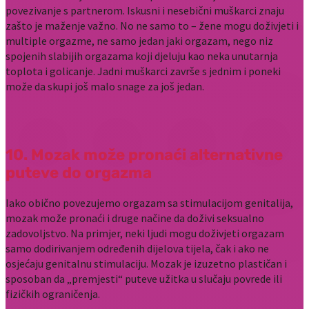
povezivanje s partnerom. Iskusni i nesebični muškarci znaju
zašto je maženje važno. No ne samo to – žene mogu doživjeti i
multiple orgazme, ne samo jedan jaki orgazam, nego niz
spojenih slabijih orgazama koji djeluju kao neka unutarnja
toplota i golicanje. Jadni muškarci završe s jednim i poneki
može da skupi još malo snage za još jedan.
10. Mozak može pronaći alternativne
puteve do orgazma
Iako obično povezujemo orgazam sa stimulacijom genitalija,
mozak može pronaći i druge načine da doživi seksualno
zadovoljstvo. Na primjer, neki ljudi mogu doživjeti orgazam
samo dodirivanjem određenih dijelova tijela, čak i ako ne
osjećaju genitalnu stimulaciju. Mozak je izuzetno plastičan i
sposoban da „premjesti“ puteve užitka u slučaju povrede ili
fizičkih ograničenja.