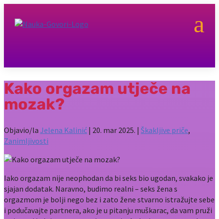
a
Kako orgazam utječe na
mozak?
Objavio/la
Jelena Kalinić
|
20. mar 2025.
|
Škakljive priče
,
Zanimljivosti
Iako orgazam nije neophodan da bi seks bio ugodan, svakako je
sjajan dodatak. Naravno, budimo realni – seks žena s
orgazmom je bolji nego bez i zato žene stvarno istražujte sebe
i podučavajte partnera, ako je u pitanju muškarac, da vam pruži