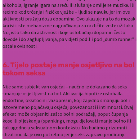
alkohola, igranje igara na sreću ili slušanje omiljene muzike. Ili
recimo kod trčanja i fizičke vježbe – ljudi se navuku jer im ove
aktivnosti pružaju dozu dopamina. Ovo ukazuje na to da mozak
koristi iste mehanizme nagrađivanja za različite vrste užitaka.
No, isto tako da aktivnosti koje oslobađaju dopamin često
dovode i do zaglupljivanja, pa vidjeti pod 1 i pod „dumb runner” i
ostale ovisnosti.
6. Tijelo postaje manje osjetljivo na bol
tokom seksa
Nije samo subjektivan osjećaj – naučno je dokazano da seks
smanjuje osjetljivost na bol. Aktivacija hipofize oslobađa
endorfine, oksitocin i vazopresin, koji zajedno smanjuju bol i
istovremeno pojačavaju osjećaj povezanosti i intimnosti. Ovaj
efekat može objasniti zašto bolni podražaji, poput čupanja
kose ili pljeskanja (spanking), mogu djelovati manje bolno ili
čak ugodno u seksualnom kontekstu. No budimo prizemni i
shvatimo da je ovo potrebno jer je seks zapravo prodiranje