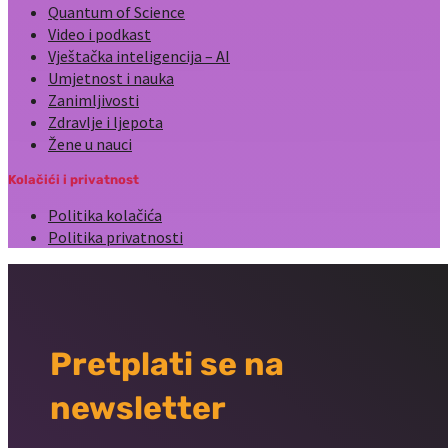
Quantum of Science
Video i podkast
Vještačka inteligencija – AI
Umjetnost i nauka
Zanimljivosti
Zdravlje i ljepota
Žene u nauci
Kolačići i privatnost
Politika kolačića
Politika privatnosti
Pretplati se na
newsletter