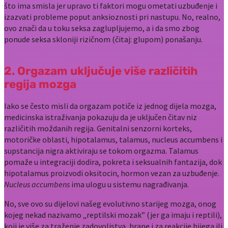
što ima smisla jer upravo ti faktori mogu ometati uzbuđenje i
izazvati probleme poput anksioznosti pri nastupu. No, realno,
ovo znači da u toku seksa zaglupljujemo, a i da smo zbog
ponude seksa skloniji rizičnom (čitaj: glupom) ponašanju.
2. Orgazam uključuje više različitih
regija mozga
Iako se često misli da orgazam potiče iz jednog dijela mozga,
medicinska istraživanja pokazuju da je uključen čitav niz
različitih moždanih regija. Genitalni senzorni korteks,
motoričke oblasti, hipotalamus, talamus, nucleus accumbens i
supstancija nigra aktiviraju se tokom orgazma. Talamus
pomaže u integraciji dodira, pokreta i seksualnih fantazija, dok
hipotalamus proizvodi oksitocin, hormon vezan za uzbuđenje.
Nucleus accumbens
ima ulogu u sistemu nagrađivanja.
No, sve ovo su dijelovi našeg evolutivno starijeg mozga, onog
kojeg nekad nazivamo „reptilski mozak” (jer ga imaju i reptili),
koji je više za traženje zadovoljstva, hrane i za reakcije bijega ili