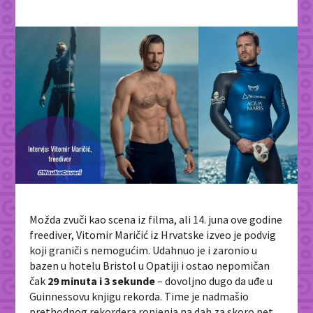
Možda zvuči kao scena iz filma, ali 14. juna ove godine
freediver, Vitomir Maričić iz Hrvatske izveo je podvig
koji graniči s nemogućim. Udahnuo je i zaronio u
bazen u hotelu Bristol u Opatiji i ostao nepomičan
čak
29 minuta i 3 sekunde
– dovoljno dugo da uđe u
Guinnessovu knjigu rekorda. Time je nadmašio
prethodnog rekordera ronjenja na dah za skoro pet