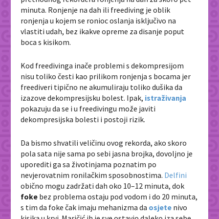
minuta. Ronjenje na dah ili freediving je oblik
ronjenja u kojem se ronioc oslanja isključivo na
vlastiti udah, bez ikakve opreme za disanje poput
boca s kisikom.
Kod freedivinga inače problemi s dekompresijom
nisu toliko česti kao prilikom ronjenja s bocama jer
freediveri tipično ne akumuliraju toliko dušika da
izazove dekompresijsku bolest. Ipak,
istraživanja
pokazuju da se i u freedivingu može javiti
dekompresijska bolesti i postoji rizik.
Da bismo shvatili veličinu ovog rekorda, ako skoro
pola sata nije sama po sebi jasna brojka, dovoljno je
uporediti ga sa životinjama poznatim po
nevjerovatnim ronilačkim sposobnostima.
Delfini
obično mogu zadržati dah oko 10–12 minuta, dok
foke
bez problema ostaju pod vodom i do 20 minuta,
s tim da foke čak imaju mehanizma da
osjete
nivo
kisika u krvi. Maričić ih je sve ostavio daleko iza sebe.