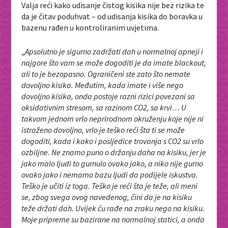
Valja reći kako udisanje čistog kisika nije bez rizika te
da je čitav poduhvat – od udisanja kisika do boravka u
bazenu rađen u kontroliranim uvjetima.
„
Apsolutno je sigurno zadržati dah u normalnoj apneji i
najgore što vam se može dogoditi je da imate blackout,
ali to je bezopasno. Ograničeni ste zato što nemate
dovoljno kisika. Međutim, kada imate i više nego
dovoljno kisika, onda postoje razni rizici povezani sa
oksidativnim stresom, sa razinom CO2, sa krvi… U
takvom jednom vrlo neprirodnom okruženju koje nije ni
istraženo dovoljno, vrlo je teško reći šta ti se može
dogoditi, kada i kako i posljedice trovanja s CO2 su vrlo
ozbiljne. Ne znamo puno o držanju daha na kisiku, jer je
jako malo ljudi to gurnulo ovako jako, a niko nije gurno
ovako jako i nemamo bazu ljudi da podijele iskustva.
Teško je učiti iz toga. Teško je reći šta je teže, ali meni
se, zbog svega ovog navedenog, čini da je na kisiku
teže držati dah. Uvijek ću rađe na zraku nego na kisiku.
Moje pripreme su bazirane na normalnoj statici, a onda