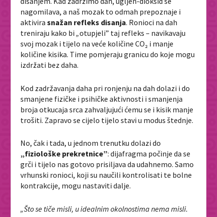
disanjem. Kad zadržimo dah, ugljen-dioksid se
nagomilava, a naš mozak to odmah prepoznaje i
aktivira
snažan refleks disanja
. Ronioci na dah
treniraju kako bi
„
otupjeli” taj refleks – navikavaju
svoj mozak i tijelo na veće količine CO₂ i manje
količine kisika. Time pomjeraju granicu do koje mogu
izdržati bez daha.
Kod zadržavanja daha pri ronjenju na dah dolazi i do
smanjene fizičke i psihičke aktivnosti i smanjenja
broja otkucaja srca zahvaljujući ćemu se i kisik manje
trošiti. Zapravo se cijelo tijelo stavi u modus štednje.
No, čak i tada, u jednom trenutku dolazi do
„fiziološke prekretnice”
: dijafragma počinje da se
grči i tijelo nas gotovo prisiljava da udahnemo. Samo
vrhunski ronioci, koji su naučili kontrolisati te bolne
kontrakcije, mogu nastaviti dalje.
„Što se tiče misli, u idealnim okolnostima nema misli.