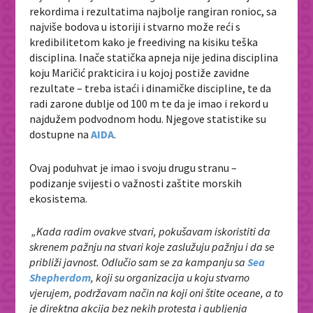
rekordima i rezultatima najbolje rangiran ronioc, sa
najviše bodova u istoriji i stvarno može reći s
kredibilitetom kako je freediving na kisiku teška
disciplina. Inače statička apneja nije jedina disciplina
koju Maričić prakticira i u kojoj postiže zavidne
rezultate – treba istaći i dinamičke discipline, te da
radi zarone dublje od 100 m te da je imao i rekord u
najdužem podvodnom hodu.
Njegove statistike su
dostupne na
AIDA
.
Ovaj poduhvat je imao i svoju drugu stranu –
podizanje svijesti o važnosti zaštite morskih
ekosistema.
„Kada radim ovakve stvari, pokušavam iskoristiti da
skrenem pažnju na stvari koje zaslužuju pažnju i da se
približi javnost. Odlučio sam se za kampanju sa
Sea
Shepherdom
, koji su organizacija u koju stvarno
vjerujem, podržavam način na koji oni štite oceane, a to
je direktna akcija bez nekih protesta i gubljenja