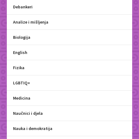
Debankeri
Analize i mišljenja
Biologija
English
Fizika
LGBTIQ+
Medicina
Naučnici i djela
Nauka i demokratija