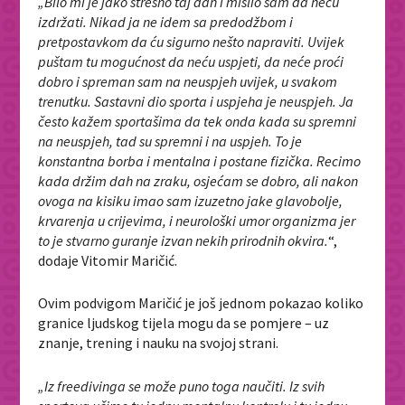
„Bilo mi je jako stresno taj dan i mislio sam da neću
izdržati. Nikad ja ne idem sa predodžbom i
pretpostavkom da ću sigurno nešto napraviti. Uvijek
puštam tu mogućnost da neću uspjeti, da neće proći
dobro i spreman sam na neuspjeh uvijek, u svakom
trenutku. Sastavni dio sporta i uspjeha je neuspjeh. Ja
često kažem sportašima da tek onda kada su spremni
na neuspjeh, tad su spremni i na uspjeh. To je
konstantna borba i mentalna i postane fizička. Recimo
kada držim dah na zraku, osjećam se dobro, ali nakon
ovoga na kisiku imao sam izuzetno jake glavobolje,
krvarenja u crijevima, i neurološki umor organizma jer
to je stvarno guranje izvan nekih prirodnih okvira.
“,
dodaje Vitomir Maričić.
Ovim podvigom Maričić je još jednom pokazao koliko
granice ljudskog tijela mogu da se pomjere – uz
znanje, trening i nauku na svojoj strani.
„Iz freedivinga se može puno toga naučiti. Iz svih