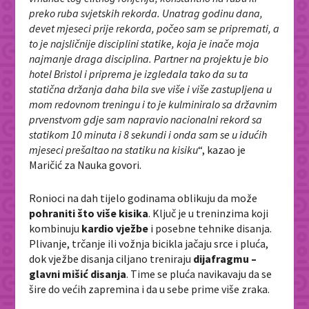
preko ruba svjetskih rekorda. Unatrag godinu dana,
devet mjeseci prije rekorda, počeo sam se pripremati, a
to je najsličnije disciplini statike, koja je inače moja
najmanje draga disciplina. Partner na projektu je bio
hotel Bristol i priprema je izgledala tako da su ta
statična držanja daha bila sve više i više zastupljena u
mom redovnom treningu i to je kulminiralo sa državnim
prvenstvom gdje sam napravio nacionalni rekord sa
statikom 10 minuta i 8 sekundi i onda sam se u idućih
mjeseci prešaltao na statiku na kisiku
“, kazao je
Maričić za Nauka govori.
Ronioci na dah tijelo godinama oblikuju da može
pohraniti što više kisika
. Ključ je u treninzima koji
kombinuju
kardio vježbe
i posebne tehnike disanja.
Plivanje, trčanje ili vožnja bicikla jačaju srce i pluća,
dok vježbe disanja ciljano treniraju
dijafragmu –
glavni mišić disanja
. Time se pluća navikavaju da se
šire do većih zapremina i da u sebe prime više zraka.