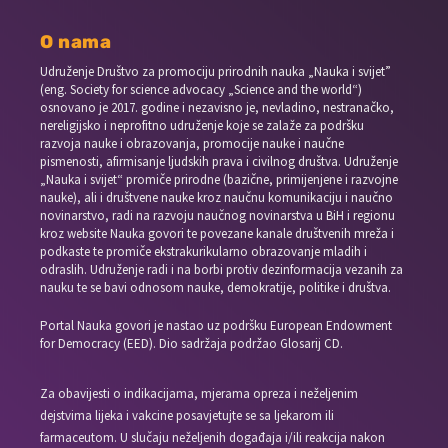
O nama
Udruženje Društvo za promociju prirodnih nauka „Nauka i svijet”
(eng. Society for science advocacy „Science and the world“)
osnovano je 2017. godine i nezavisno je, nevladino, nestranačko,
nereligijsko i neprofitno udruženje koje se zalaže za podršku
razvoja nauke i obrazovanja, promocije nauke i naučne
pismenosti, afirmisanje ljudskih prava i civilnog društva. Udruženje
„Nauka i svijet“ promiče prirodne (bazične, primijenjene i razvojne
nauke), ali i društvene nauke kroz naučnu komunikaciju i naučno
novinarstvo, radi na razvoju naučnog novinarstva u BiH i regionu
kroz website Nauka govori te povezane kanale društvenih mreža i
podkaste te promiče ekstrakurikularno obrazovanje mladih i
odraslih. Udruženje radi i na borbi protiv dezinformacija vezanih za
nauku te se bavi odnosom nauke, demokratije, politike i društva.
Portal Nauka govori je nastao uz podršku European Endowment
for Democracy (EED). Dio sadržaja podržao Glosarij CD.
Za obavijesti o indikacijama, mjerama opreza i neželjenim
dejstvima lijeka i vakcine posavjetujte se sa ljekarom ili
farmaceutom. U slučaju neželjenih događaja i/ili reakcija nakon