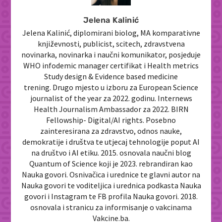
Jelena Kalinić
Jelena Kalinić, diplomirani biolog, MA komparativne
književnosti, publicist, scitech, zdravstvena
novinarka, novinarka i naučni komunikator, posjeduje
WHO infodemic manager certifikat i Health metrics
Study design & Evidence based medicine
trening. Drugo mjesto u izboru za European Science
journalist of the year za 2022. godinu. Internews
Health Journalism Ambassador za 2022. BIRN
Fellowship- Digital/AI rights. Posebno
zainteresirana za zdravstvo, odnos nauke,
demokratije i društva te utjecaj tehnologije poput AI
na društvo i AI etiku. 2015. osnovala naučni blog
Quantum of Science koji je 2023. rebrandiran kao
Nauka govori. Osnivačica i urednice te glavni autor na
Nauka govori te voditeljica i urednica podkasta Nauka
govori i Instagram te FB profila Nauka govori. 2018.
osnovala i stranicu za informisanje o vakcinama
Vakcine.ba.