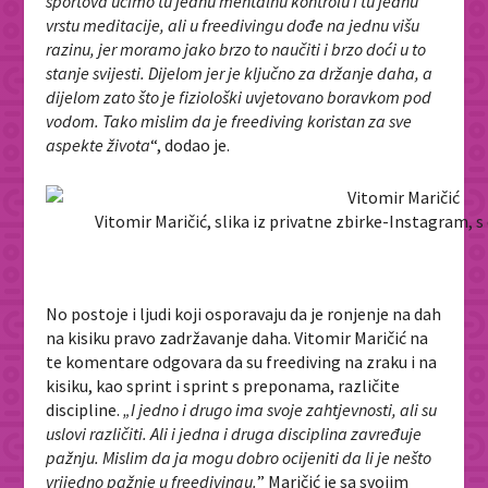
sportova učimo tu jednu mentalnu kontrolu i tu jednu
vrstu meditacije, ali u freedivingu dođe na jednu višu
razinu, jer moramo jako brzo to naučiti i brzo doći u to
stanje svijesti. Dijelom jer je ključno za držanje daha, a
dijelom zato što je fiziološki uvjetovano boravkom pod
vodom. Tako mislim da je freediving koristan za sve
aspekte života
“, dodao je.
Vitomir Maričić, slika iz privatne zbirke-Instagram, 
No postoje i ljudi koji osporavaju da je ronjenje na dah
na kisiku pravo zadržavanje daha. Vitomir Maričić na
te komentare odgovara da su freediving na zraku i na
kisiku, kao sprint i sprint s preponama, različite
discipline.
„I jedno i drugo ima svoje zahtjevnosti, ali su
uslovi različiti. Ali i jedna i druga disciplina zavređuje
pažnju. Mislim da ja mogu dobro ocijeniti da li je nešto
vrijedno pažnje u freedivingu.
” Maričić je sa svojim