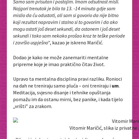
Samo sam prisutan i postojim. Imam odsutnost misli.
Najgori trenutak je bila ta 13. -14 minuta gdje sam
mislio da ću odustati, ali sam si govorio da nije bitno
koji rezultat napravim i stalno si to govorim i da ako
mogu ostati još deset sekundi, da ostanem i još deset
sekundi i tako sam nekako prošao kroz te teške periode
i završio uspješno”
, kazao je iskreno Maričić.
Dodao je kako ne može zanemariti mentalne
pripreme koje je imao praktično čitav život.
Upravo ta mentalna disciplina pravi razliku. Ronioci
na dah ne treniraju samo pluća – oni treniraju i
um
.
Meditacija, svjesno disanje i tehnike opuštanja
pomažu im da ostanu mirni, bez panike, i kada tijelo
„vrišti” za zrakom.
Vitomir Maričić, slika iz privat