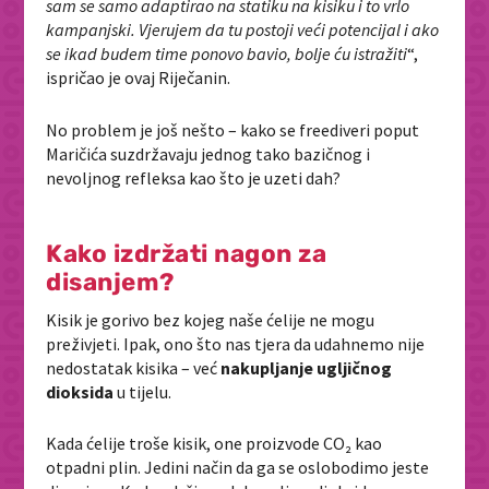
sam se samo adaptirao na statiku na kisiku i to vrlo
kampanjski. Vjerujem da tu postoji veći potencijal i ako
se ikad budem time ponovo bavio, bolje ću istražiti
“,
ispričao je ovaj Riječanin.
No problem je još nešto – kako se freediveri poput
Maričića suzdržavaju jednog tako bazičnog i
nevoljnog refleksa kao što je uzeti dah?
Kako izdržati nagon za
disanjem?
Kisik je gorivo bez kojeg naše ćelije ne mogu
preživjeti. Ipak, ono što nas tjera da udahnemo nije
nedostatak kisika – već
nakupljanje ugljičnog
dioksida
u tijelu.
Kada ćelije troše kisik, one proizvode CO₂ kao
otpadni plin. Jedini način da ga se oslobodimo jeste