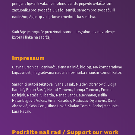
primjene lijeka ili vakcine molimo da iste prijavite ovlaštenom
zastupniku proizvođača u Vašoj zemlji, samom proizvođaču ili
nadležnoj Agenciji za lijekove i medicinska sredstva.
Sadržaje je moguće preuzimati samo integralno, uz navođenje
izvora i linka na sadržaj.
Impressum
Glavna urednica i osnivač: Jelena Kalinić, biolog, MA komparativne
književnosti, nagrađivana naučna novinarka i naučni komunikator.
Saradnici autori tekstova: Ivana Jasak, Mladen Obrenović, Lidija
Karačić, Bojan Šošić, Nenad Tanović, Lamija Tanović, Emina
Bošnjak, Nataša Kilibarda, Nenad Jarić Dauenhauer, Delila
Hasanbegović Vukas, Amar Karađuz, Radoslav Dejanović, Dino
Abazović, Saša Ceci, Hilma Unkić. Slađan Tomić, Andrej Madunić i
Lara Pačak.
Podržite naš rad / Support our work