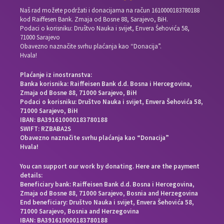
Naš rad možete podržati i donacijama na račun
1610000183780188
kod Raiffesen Bank. Zmaja od Bosne 88, Sarajevo, BiH.
Podaci o korisniku: Društvo Nauka i svijet, Envera Šehovića 58,
71000 Sarajevo
Obavezno naznačite svrhu plaćanja kao “Donacija”.
Hvala!
Plaćanje iz inostranstva:
Banka korisnika: Raiffeisen Bank d.d. Bosna i Hercegovina,
Zmaja od Bosne 88, 71000 Sarajevo, BiH
Podaci o korisniku: Društvo Nauka i svijet, Envera Šehovića 58,
71000 Sarajevo, BiH
IBAN: BA391610000183780188
SWIFT: RZBABA2S
Obavezno naznačite svrhu plaćanja kao “Donacija”
Hvala!
You can support our work by donating. Here are the payment
details:
Beneficiary bank: Raiffeisen Bank d.d. Bosna i Hercegovina,
Zmaja od Bosne 88, 71000 Sarajevo, Bosnia and Herzegovina
End beneficiary: Društvo Nauka i svijet, Envera Šehovića 58,
71000 Sarajevo, Bosnia and Herzegovina
IBAN: BA391610000183780188