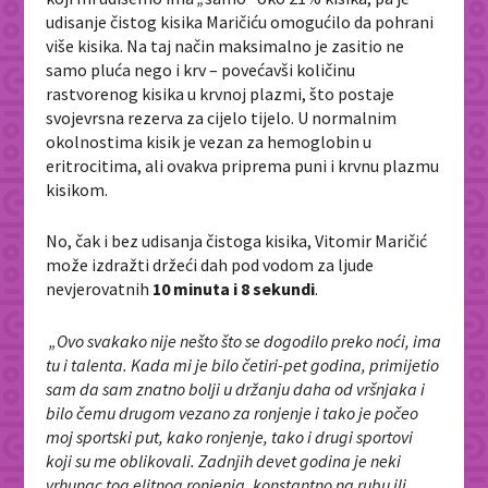
udisanje čistog kisika Maričiću omogućilo da pohrani
više kisika. Na taj način maksimalno je zasitio ne
samo pluća nego i krv – povećavši količinu
rastvorenog kisika u krvnoj plazmi, što postaje
svojevrsna rezerva za cijelo tijelo. U normalnim
okolnostima kisik je vezan za hemoglobin u
eritrocitima, ali ovakva priprema puni i krvnu plazmu
kisikom.
No, čak i bez udisanja čistoga kisika, Vitomir Maričić
može izdražti držeći dah pod vodom za ljude
nevjerovatnih
10 minuta i 8 sekundi
.
„Ovo svakako nije nešto što se dogodilo preko noći, ima
tu i talenta. Kada mi je bilo četiri-pet godina, primijetio
sam da sam znatno bolji u držanju daha od vršnjaka i
bilo čemu drugom vezano za ronjenje i tako je počeo
moj sportski put, kako ronjenje, tako i drugi sportovi
koji su me oblikovali. Zadnjih devet godina je neki
vrhunac tog elitnog ronjenja, konstantno na rubu ili