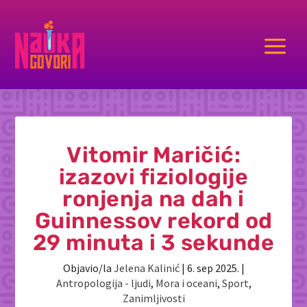
a
Vitomir Maričić:
izazovi fiziologije
ronjenja na dah i
Guinnessov rekord od
29 minuta i 3 sekunde
Objavio/la
Jelena Kalinić
|
6. sep 2025.
|
Antropologija - ljudi
,
Mora i oceani
,
Sport
,
Zanimljivosti