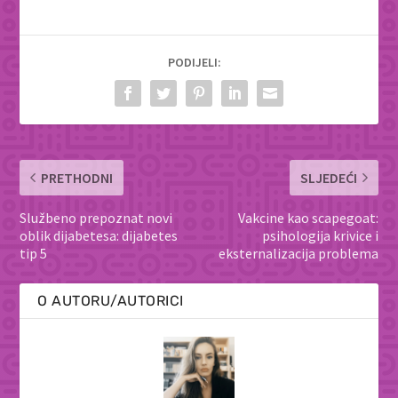
PODIJELI:
PRETHODNI
SLJEDEĆI
Službeno prepoznat novi
Vakcine kao scapegoat:
oblik dijabetesa: dijabetes
psihologija krivice i
tip 5
eksternalizacija problema
O AUTORU/AUTORICI