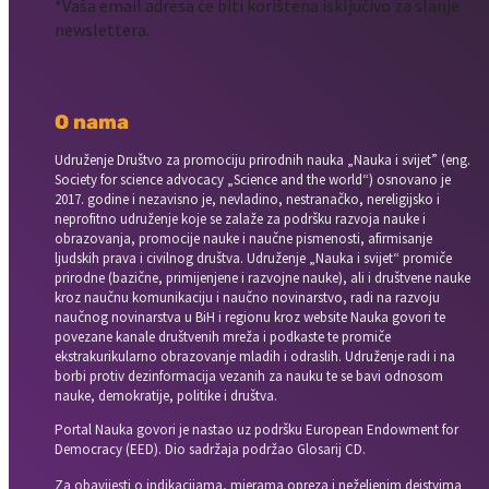
*Vaša email adresa će biti korištena isključivo za slanje
newslettera.
O nama
Udruženje Društvo za promociju prirodnih nauka „Nauka i svijet” (eng.
Society for science advocacy „Science and the world“) osnovano je
2017. godine i nezavisno je, nevladino, nestranačko, nereligijsko i
neprofitno udruženje koje se zalaže za podršku razvoja nauke i
obrazovanja, promocije nauke i naučne pismenosti, afirmisanje
ljudskih prava i civilnog društva. Udruženje „Nauka i svijet“ promiče
prirodne (bazične, primijenjene i razvojne nauke), ali i društvene nauke
kroz naučnu komunikaciju i naučno novinarstvo, radi na razvoju
naučnog novinarstva u BiH i regionu kroz website Nauka govori te
povezane kanale društvenih mreža i podkaste te promiče
ekstrakurikularno obrazovanje mladih i odraslih. Udruženje radi i na
borbi protiv dezinformacija vezanih za nauku te se bavi odnosom
nauke, demokratije, politike i društva.
Portal Nauka govori je nastao uz podršku European Endowment for
Democracy (EED). Dio sadržaja podržao Glosarij CD.
Za obavijesti o indikacijama, mjerama opreza i neželjenim dejstvima