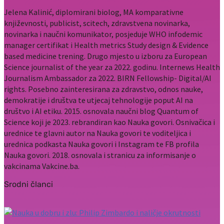
Jelena Kalinić, diplomirani biolog, MA komparativne
književnosti, publicist, scitech, zdravstvena novinarka,
novinarka i naučni komunikator, posjeduje WHO infodemic
manager certifikat i Health metrics Study design & Evidence
based medicine trening. Drugo mjesto u izboru za European
Science journalist of the year za 2022. godinu. Internews Health
Journalism Ambassador za 2022. BIRN Fellowship- Digital/AI
rights. Posebno zainteresirana za zdravstvo, odnos nauke,
demokratije i društva te utjecaj tehnologije poput AI na
društvo i AI etiku. 2015. osnovala naučni blog Quantum of
Science koji je 2023. rebrandiran kao Nauka govori. Osnivačica i
urednice te glavni autor na Nauka govori te voditeljica i
urednica podkasta Nauka govori i Instagram te FB profila
Nauka govori. 2018. osnovala i stranicu za informisanje o
vakcinama Vakcine.ba.
Srodni članci