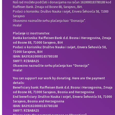
Naš rad možete podržati i donacijama na račun
1610000183780188 kod
Raiffesen Bank. Zmaja od Bosne 88, Sarajevo, BiH.
Podaci o korisniku: Društvo Nauka i svijet, Envera Šehovića 58, 71000
Sarajevo
Obavezno naznačite svrhu plaćanja kao “Donacija”.
Hvala!
Plaćanje iz inostranstva:
Banka korisnika: Raiffeisen Bank d.d. Bosna i Hercegovina, Zmaja
od Bosne 88, 71000 Sarajevo, BiH
Podaci o korisniku: Društvo Nauka i svijet, Envera Šehovića 58,
71000 Sarajevo, BiH
IBAN: BA391610000183780188
SWIFT: RZBABA2S
Obavezno naznačite svrhu plaćanja kao “Donacija”
Hvala!
You can support our work by donating. Here are the payment
details:
Beneficiary bank: Raiffeisen Bank d.d. Bosna i Hercegovina, Zmaja
od Bosne 88, 71000 Sarajevo, Bosnia and Herzegovina
End beneficiary: Društvo Nauka i svijet, Envera Šehovića 58, 71000
Sarajevo, Bosnia and Herzegovina
IBAN: BA391610000183780188
SWIFT: RZBABA2S