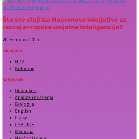
Šta sve stoji iza Macronove inicijative za
razvoj evropske umjetne inteligencije?
20. Februara 2025.
Izdvojeno
HPV
Kolumne
Kategorije
Debankeri
Analize i mišljenja
Biologija
English
Fizika
LGBTIQ+
Medicina
Naučnici i djela