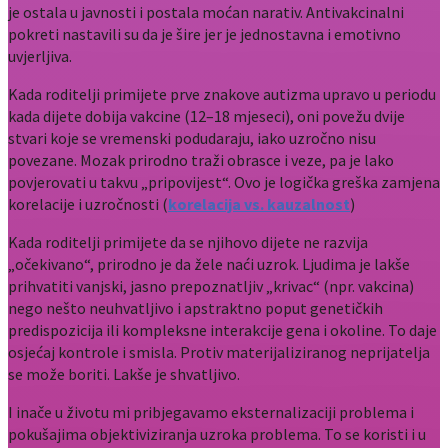
je ostala u javnosti i postala moćan narativ. Antivakcinalni
pokreti nastavili su da je šire jer je jednostavna i emotivno
uvjerljiva.
Kada roditelji primijete prve znakove autizma upravo u periodu
kada dijete dobija vakcine (12–18 mjeseci), oni povežu dvije
stvari koje se vremenski podudaraju, iako uzročno nisu
povezane. Mozak prirodno traži obrasce i veze, pa je lako
povjerovati u takvu „pripovijest“. Ovo je logička greška zamjena
korelacije i uzročnosti (
korelacija vs. kauzalnost
)
Kada roditelji primijete da se njihovo dijete ne razvija
„očekivano“, prirodno je da žele naći uzrok. Ljudima je lakše
prihvatiti vanjski, jasno prepoznatljiv „krivac“ (npr. vakcina)
nego nešto neuhvatljivo i apstraktno poput genetičkih
predispozicija ili kompleksne interakcije gena i okoline. To daje
osjećaj kontrole i smisla. Protiv materijaliziranog neprijatelja
se može boriti. Lakše je shvatljivo.
I inače u životu mi pribjegavamo eksternalizaciji problema i
pokušajima objektiviziranja uzroka problema. To se koristi i u