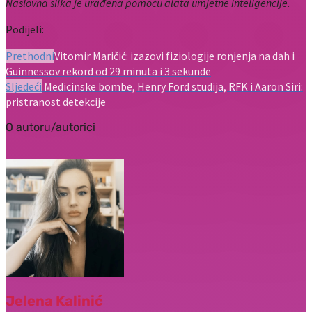
Naslovna slika je urađena pomoću alata umjetne inteligencije.
Podijeli:
Prethodni
Vitomir Maričić: izazovi fiziologije ronjenja na dah i
Guinnessov rekord od 29 minuta i 3 sekunde
Sljedeći
Medicinske bombe, Henry Ford studija, RFK i Aaron Siri:
pristranost detekcije
O autoru/autorici
Jelena Kalinić