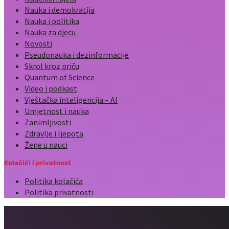
Nauka i demokratija
Nauka i politika
Nauka za djecu
Novosti
Pseudonauka i dezinformacije
Skrol kroz priču
Quantum of Science
Video i podkast
Vještačka inteligencija – AI
Umjetnost i nauka
Zanimljivosti
Zdravlje i ljepota
Žene u nauci
Kolačići i privatnost
Politika kolačića
Politika privatnosti