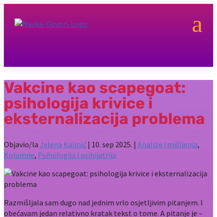
a
Vakcine kao scapegoat:
psihologija krivice i
eksternalizacija problema
Objavio/la
Jelena Kalinić
|
10. sep 2025.
|
Analize i mišljenja
,
Kolumne
,
Psihologija i psihijatrija
Razmišljala sam dugo nad jednim vrlo osjetljivim pitanjem. I
obećavam jedan relativno kratak tekst o tome. A pitanje je –