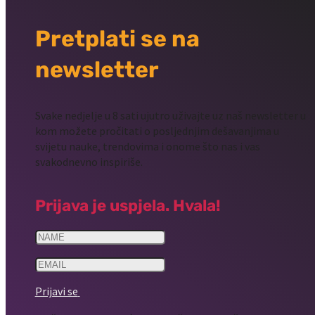
Pretplati se na
newsletter
Svake nedjelje u 8 sati ujutro uživajte uz naš newsletter u
kom možete pročitati o posljednjim dešavanjima u
svijetu nauke, trendovima i onome što nas i vas
svakodnevno inspiriše.
Prijava je uspjela. Hvala!
Prijavi se