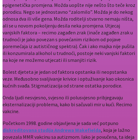
epigenetička promjena. Možda uopšte nije nešto što teče kroz
porodicu. Nego se jednostavno “zalomilo”. Možda je do nekog
odnosa dva ili više gena. Možda roditelji stvarno nemaju ništa,
ali se u novom pokoljenju desila neka promjena. Utjecaj
vanjskih faktora – recimo zagađen zrak (inače zagađen zrak u
trudnoći je jako povezan s povećanim rizikom od pojave
poremećaja iz autističnog spektra). Čak i ako majka nije pušila
ili konzumirala alkohol u trudnoći, postoje neki vanjski faktori
na koje ne možemo utjecati ili smanjiti rizik.
Bolest djeteta je jedan od faktora opstanka ili neopstanka
veze. Međusobno svaljivanje krivice i optuživanje kao okosnica
kućnih svađa. Stigmatizacija od strane ostatka porodice.
Onda ljudi nesvjesno, svjesno ili polusvjesno pribjegavaju
eksternalizaciji problema, kako bi sačuvali mir u kući. Recimo
vakcine.
Početkom 1998. godine objavljena je sada već potpuno
diskreditovana studija Andrewa Wakefielda
, koja je lažno
povezala MMR vakcinu sa autizmom. Iako je povučena, ta ideja