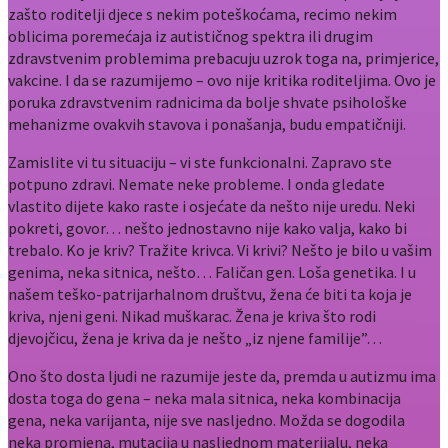
zašto roditelji djece s nekim poteškoćama, recimo nekim
oblicima poremećaja iz autističnog spektra ili drugim
zdravstvenim problemima prebacuju uzrok toga na, primjerice,
vakcine. I da se razumijemo – ovo nije kritika roditeljima. Ovo je
poruka zdravstvenim radnicima da bolje shvate psihološke
mehanizme ovakvih stavova i ponašanja, budu empatičniji.
Zamislite vi tu situaciju – vi ste funkcionalni. Zapravo ste
potpuno zdravi. Nemate neke probleme. I onda gledate
vlastito dijete kako raste i osjećate da nešto nije uredu. Neki
pokreti, govor… nešto jednostavno nije kako valja, kako bi
trebalo. Ko je kriv? Tražite krivca. Vi krivi? Nešto je bilo u vašim
genima, neka sitnica, nešto… Faličan gen. Loša genetika. I u
našem teško-patrijarhalnom društvu, žena će biti ta koja je
kriva, njeni geni. Nikad muškarac. Žena je kriva što rodi
djevojčicu, žena je kriva da je nešto „iz njene familije”…
Ono što dosta ljudi ne razumije jeste da, premda u autizmu ima
dosta toga do gena – neka mala sitnica, neka kombinacija
gena, neka varijanta, nije sve nasljedno. Možda se dogodila
neka promjena, mutacija u nasljednom materijalu, neka