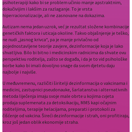
psihoterapiji kako bi se problem učinio manje apstraktnim,
dokučivijim i lakšim za razlaganje. To je vrsta
hiperracionalizacije, ali ne zasnovane na dokazima.
Autizam nema jedan uzrok, već je rezultat složene kombinacije
genetičkih faktora i uticaja okoline. Takvo objašnjenje je teško,
ne nudi „jasnog krivca“, pa je manje privlačno od
pojednostavljene teorije zavjere, dezinformacije koja je lako
shvatljiva. Bilo bi bitno i medicinskim radnicima da shvate ovu
perspektivu roditelja, zašto se događa, i da je to vid psihološke
borbe kako bi imali dovoljno snage da svom djetetu daju
najbolje i najviše.
U međuvremenu, različiti širitelji dezinformacija o vakcinama i
medicini, zastupnici pseudonauke, šarlatanstva i alternativnih
metoda liječenja imaju svoje male obrte u kojima cvjeta
prodaja suplemenata za detoksikaciju, MMS kapi očajnim
roditeljima, terapije helacijama, preparati i protokoli za
čišćenje od vakcina. Šireći dezinformacije i strah, oni profitiraju,
kroz još jedan oblik ekonomije straha.