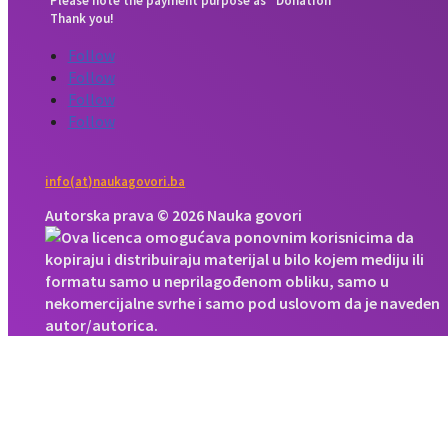
Please note the payment purpose as “Donation”
Thank you!
Follow
Follow
Follow
Follow
info(at)naukagovori.ba
Autorska prava © 2026 Nauka govori