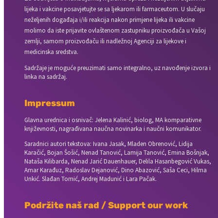
lijeka i vakcine posavjetujte se sa ljekarom ili farmaceutom. U slučaju
neželjenih događaja i/ili reakcija nakon primjene lijeka ili vakcine
molimo da iste prijavite ovlaštenom zastupniku proizvođača u Vašoj
zemlji, samom proizvođaču ili nadležnoj Agenciji za lijekove i
medicinska sredstva.
Sadržaje je moguće preuzimati samo integralno, uz navođenje izvora i
linka na sadržaj.
Impressum
Glavna urednica i osnivač: Jelena Kalinić, biolog, MA komparativne
književnosti, nagrađivana naučna novinarka i naučni komunikator.
Saradnici autori tekstova: Ivana Jasak, Mladen Obrenović, Lidija
Karačić, Bojan Šošić, Nenad Tanović, Lamija Tanović, Emina Bošnjak,
Nataša Kilibarda, Nenad Jarić Dauenhauer, Delila Hasanbegović Vukas,
Amar Karađuz, Radoslav Dejanović, Dino Abazović, Saša Ceci, Hilma
Unkić. Slađan Tomić, Andrej Madunić i Lara Pačak.
Podržite naš rad / Support our work