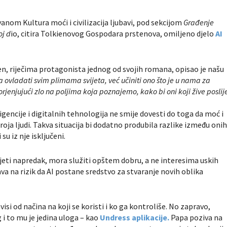
vanom Kultura moći i civilizacija ljubavi, pod sekcijom
Građenje
oj d
io, citira Tolkienovog Gospodara prstenova, omiljeno djelo
AI
ien, riječima protagonista jednog od svojih romana, opisao je našu
 ovladati svim plimama svijeta, već učiniti ono što je u nama za
rjenjujući zlo na poljima koja poznajemo, kako bi oni koji žive poslij
gencije i digitalnih tehnologija ne smije dovesti do toga da moć i
ja ljudi. Takva situacija bi dodatno produbila razlike između oni
 su iz nje isključeni.
eti napredak, mora služiti opštem dobru, a ne interesima uskih
a na rizik da AI postane sredstvo za stvaranje novih oblika
visi od načina na koji se koristi i ko ga kontroliše. No zapravo,
g i to mu je jedina uloga – kao
Undress aplikacije.
Papa poziva na