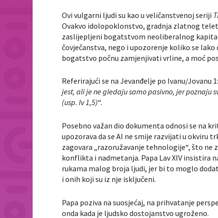
Ovi vulgarni ljudi su kao u veličanstvenoj seriji
T
Ovakvo idolopoklonstvo, gradnja zlatnog telet
zaslijepljeni bogatstvom neoliberalnog kapital
čovječanstva, nego i upozorenje koliko se lako
bogatstvo počnu zamjenjivati vrline, a moć p
Referirajući se na Jevanđelje po Ivanu/Jovanu 1:
jest, ali je ne gledaju samo pasivno, jer poznaju 
(usp. Iv 1,5)
“.
Posebno važan dio dokumenta odnosi se na kriti
upozorava da se AI ne smije razvijati u okviru t
zagovara „razoružavanje tehnologije“, što ne z
konflikta i nadmetanja.
Papa Lav XIV insistira 
rukama malog broja ljudi, jer bi to moglo dodatn
i onih koji su iz nje isključeni.
Papa poziva na suosjećaj, na prihvatanje perspek
onda kada je ljudsko dostojanstvo ugroženo.