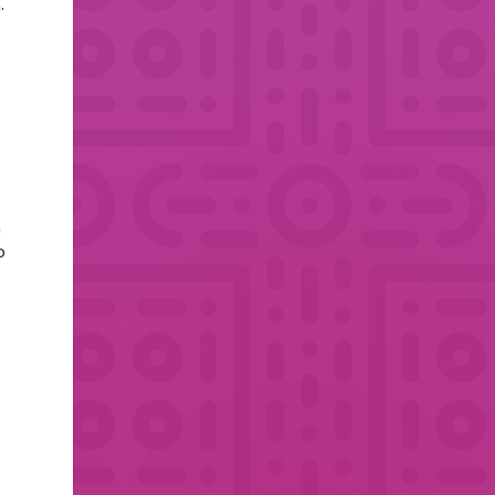
.
,
a
o