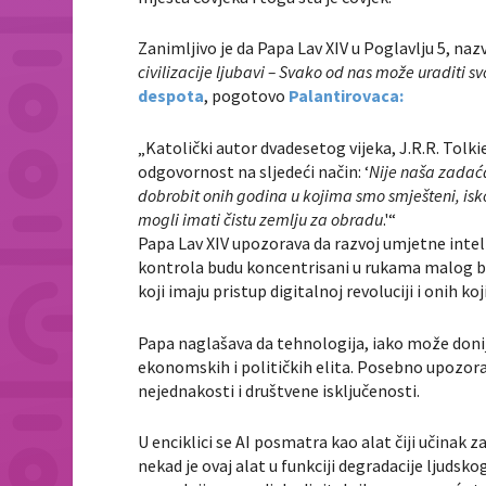
Zanimljivo je da Papa Lav XIV u Poglavlju 5, naz
civilizacije ljubavi – Svako od nas može uraditi sv
despota
, pogotovo
Palantirovaca:
„Katolički autor dvadesetog vijeka, J.R.R. Tolk
odgovornost na sljedeći način: ‘
Nije naša zadaća
dobrobit onih godina u kojima smo smješteni, isko
mogli imati čistu zemlju za obradu
.'“
Papa Lav XIV upozorava da razvoj umjetne inteli
kontrola budu koncentrisani u rukama malog bro
koji imaju pristup digitalnoj revoluciji i onih koji
Papa naglašava da tehnologija, iako može donij
ekonomskih i političkih elita. Posebno upozorav
nejednakosti i društvene isključenosti.
U enciklici se AI posmatra kao alat čiji učinak za
nekad je ovaj alat u funkciji degradacije ljudsko