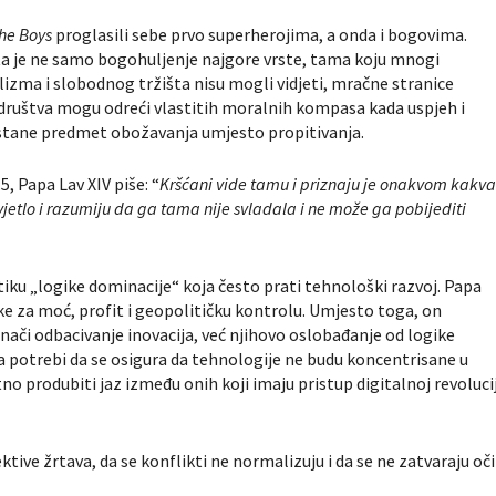
he Boys
proglasili sebe prvo superherojima, a onda i bogovima.
a je ne samo bogohuljenje najgore vrste, tama koju mnogi
izma i slobodnog tržišta nisu mogli vidjeti, mračne stranice
 društva mogu odreći vlastitih moralnih kompasa kada uspjeh i
ostane predmet obožavanja umjesto propitivanja.
5, Papa Lav XIV piše: “
Kršćani vide tamu i priznaju je onakvom kakv
svjetlo i razumiju da ga tama nije svladala i ne može ga pobijediti
ku „logike dominacije“ koja često prati tehnološki razvoj. Papa
rke za moć, profit i geopolitičku kontrolu. Umjesto toga, on
nači odbacivanje inovacija, već njihovo oslobađanje od logike
na potrebi da se osigura da tehnologije ne budu koncentrisane u
o produbiti jaz između onih koji imaju pristup digitalnoj revolucij
tive žrtava, da se konflikti ne normalizuju i da se ne zatvaraju oči