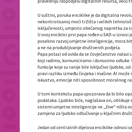
pravedniju raspodjelu digitalnih resursa, veću
U suštini, poruka enciklike je da digitalna revo
nekontrolisanoj moći tržišta i velikih tehnolo
isključenosti, umjesto obećanog napretka za s
U ovoj enciklici prvi papa rođen u SAD-u iznosi
posebno razvoj umjetne inteligencije, mora bit
a ne na produbljivanje društvenih podjela.
Papa polazi od uvida da se čovječanstvo nalazi 
koji radimo, komuniciramo i donosimo odluke. 
funkcije koje su ranije bile isključivo ljudske,
pravi razliku između čovjeka i mašine: AI može i
iskustvo, emocije niti sposobnost moralnog ra
U tom kontekstu papa upozorava da bi bilo opa
podataka. Ljudsko biće, naglašava on, oblikuje
sistemi umjetne inteligencije ne „žive“ ništa 
zamjena za ljudsko odlučivanje u ključnim druš
Jedan od centralnih dijelova enciklike odnosi s