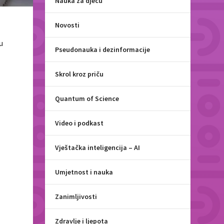
Nauka za djecu
Novosti
u
Pseudonauka i dezinformacije
Skrol kroz priču
Quantum of Science
Video i podkast
Vještačka inteligencija – AI
Umjetnost i nauka
Zanimljivosti
Zdravlje i ljepota