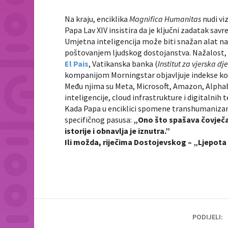
Na kraju, enciklika
Magnifica Humanitas
nudi vi
Papa Lav XIV insistira da je ključni zadatak sav
Umjetna inteligencija može biti snažan alat nap
poštovanjem ljudskog dostojanstva. Nažalost, 
El Pais
, Vatikanska banka (
Institut za vjerska dj
kompanijom Morningstar objavljuje indekse ko
Među njima su Meta, Microsoft, Amazon, Alphab
inteligencije, cloud infrastrukture i digitalnih 
Kada Papa u enciklici spomene transhumanizam
specifičnog pasusa:
„Ono što spašava čovječan
istorije i obnavlja je iznutra.”
Ili možda, riječima Dostojevskog – „Ljepota ć
PODIJELI: