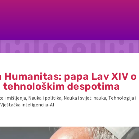
a Humanitas: papa Lav XIV o
 i tehnološkim despotima
e i mišljenja
,
Nauka i politika
,
Nauka i svijet: nauka
,
Tehnologija i
,
Vještačka inteligencija-AI