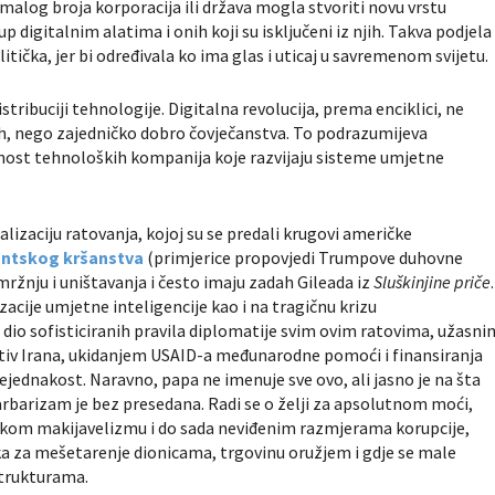
alog broja korporacija ili država mogla stvoriti novu vrstu
p digitalnim alatima i onih koji su isključeni iz njih. Takva podjela
itička, jer bi određivala ko ima glas i uticaj u savremenom svijetu.
stribuciji tehnologije. Digitalna revolucija, prema enciklici, ne
ih, nego zajedničko dobro čovječanstva. To podrazumijeva
nost tehnoloških kompanija koje razvijaju sisteme umjetne
lizaciju ratovanja, kojoj su se predali krugovi američke
ntskog kršanstva
(primjerice propovjedi Trumpove duhovne
mržnju i uništavanja i često imaju zadah Gileada iz
Sluškinjine priče
.
cije umjetne inteligencije kao i na tragičnu krizu
dio sofisticiranih pravila diplomatije svim ovim ratovima, užasni
tiv Irana, ukidanjem USAID-a međunarodne pomoći i finansiranja
 nejednakost. Naravno, papa ne imenuje sve ovo, ali jasno je na šta
barbarizam je bez presedana. Radi se o želji za apsolutnom moći,
skom makijavelizmu i do sada neviđenim razmjerama korupcije,
ačka za mešetarenje dionicama, trgovinu oružjem i gdje se male
strukturama.