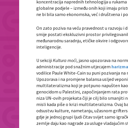
koncentracija naprednih tehnologija u rukama m
globalne podjele – između onih koji imaju pristu
ne bi bila samo ekonomska, već i društvena i pol
On zato poziva na veću pravednost u razvoju i di
smije postati ekskluzivni prostor privilegovan
međunarodnu saradnju, etičke okvire i odgovor
inteligencije.
U sekciji
Kultura moći
, jasno upozorava na norma
administracije pod snažnim utjecajem
harizma
vodilice Paule White-Cain su puni pozivanja na 
Upozorava i na promjene balansa usljed veponiza
multilateralizma koji je potpuno napušten kao 
genocidom u Palestini, započinjanjem rata pro
niza UN-ovih projekata čiji je cilj bilo smanjiti
misli kada piše o krizi multilateralizma. Ovaj 
odsustvu kulture, nametanju, užasnom grifter
gdje je jednoj grupi ljudi čitav svijet samo igr
zemlje daju kao nagrade za usluge vladajućim 