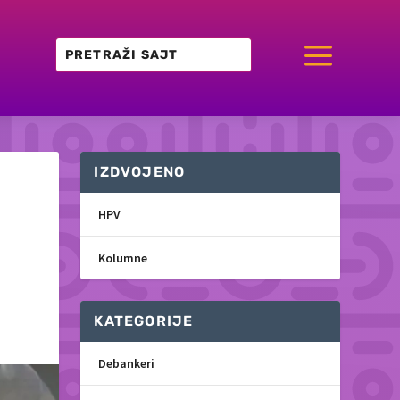
a
IZDVOJENO
HPV
Kolumne
KATEGORIJE
Debankeri