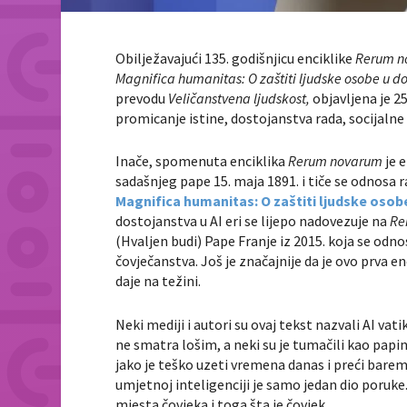
Obilježavajući 135. godišnjicu enciklike
Rerum n
Magnifica humanitas: O zaštiti ljudske osobe u d
prevodu
Veličanstvena ljudskost,
objavljena je 2
promicanje istine, dostojanstva rada, socijalne 
Inače, spomenuta enciklika
Rerum novarum
je 
sadašnjeg pape
15. maja 1891. i tiče se odnosa r
Magnifica humanitas: O zaštiti ljudske osob
dostojanstva u AI eri se lijepo nadovezuje na
Re
(Hvaljen budi) Pape Franje iz 2015. koja se od
čovječanstva. Još je značajnije da je ovo prva en
daje na težini.
Neki mediji i autori su ovaj tekst nazvali AI v
ne smatra lošim, a neki su je tumačili kao pap
jako je teško uzeti vremena danas i preći barem
umjetnoj inteligenciji je samo jedan dio poruke.
mjesta čovjeka i toga šta je čovjek.