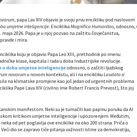
ovarum
, papa Lav XIV objavio je
svoju prvu encikliku pod naslovom
oba umjetne inteligencije
.
Enciklika
Magnifica Humanitas
, odnosno, 
5. maja 2026.
Papa je u njoj pozvao na zaštitu čovječanstva,
pravde i mira.
enciklika koju je objavio
Papa
Leo XIII, prethodnik po imenu
adničke klase, kapitala i rada u doba Industrijske revolucije.
e u doba umjetne inteligencije
odnosno, o zaštiti ljudskog
rum novarum
u novom kontekstu, ali i na encikliku
Laudato si
nosila na klimatske promjene kao još jedan od urgentnih problema
ciklika Pape Lava XIV (civilno ime Robert Francis Prevost), što joj
atikanskim manifestom. Neki su je tumačili kao papinu poruku da AI
inskom kritikom umjetne inteligencije i upozorenjem. Međutim,
 neka od pet poglavlja ove enciklike na oko 200 strana. Priča o
 Veći dio se zapravo tiče pitanja važnosti istine za demokratiju,