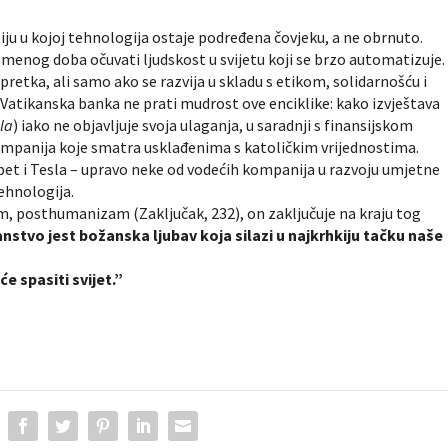
ziju u kojoj tehnologija ostaje podređena čovjeku, a ne obrnuto.
remenog doba očuvati ljudskost u svijetu koji se brzo automatizuje.
retka, ali samo ako se razvija u skladu s etikom, solidarnošću i
Vatikanska banka ne prati mudrost ove enciklike: kako izvještava
ela
) iako ne objavljuje svoja ulaganja, u saradnji s finansijskom
mpanija koje smatra usklađenima s katoličkim vrijednostima.
et i Tesla – upravo neke od vodećih kompanija u razvoju umjetne
tehnologija.
, posthumanizam (Zaključak, 232), on zaključuje na kraju tog
stvo jest božanska ljubav koja silazi u najkrhkiju tačku naše
e spasiti svijet.”