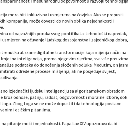
 transparentnost i međunarodnu odgovornost u razvoju tehnologija
lucija mora biti inkluzivna i usmjerena na čovjeka. Ako se prepusti
ških kompanija, može dovesti do novih oblika nejednakosti i
ve.
 jednu od najvažnijih poruka svog pontifikata: tehnološki napredak,
i usmjeren na očuvanje ljudskog dostojanstva i zajedničkog dobra
u trenutku ubrzane digitalne transformacije koja mijenja način na
Umjetna inteligencija, prema njegovim riječima, sve više preuzim
 od analize podataka do donošenja složenih odluka. Međutim, on jasn
mitirati određene procese mišljenja, ali ne posjeduje svijest,
suđivanja.
sno izjednačiti ljudsku inteligenciju sa algoritamskom obradom
 se kroz odnose, patnju, radost, odgovornost i moralne izbore, dok
od toga. Zbog toga se ne može dopustiti da tehnologija postane
tvenim i etičkim pitanjima.
e na pitanje moći i nejednakosti. Papa Lav XIV upozorava da bi