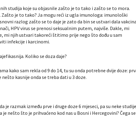
ljnih studija koje su objasnile zašto je to tako i zašto se to mora.
. Zašto je to tako? Ja mogu reći iz ugla imunologa: imunološki
snovni razlog zašto se to daje je zato da bin se ustvari dala vakcin
Znači, HPV virus se prenosi seksualnim putem, najviše. Dakle, mi
e, mi njih ustvari takoreći štitimo prije nego što dođu u sam
ti infekcije i karcinomi.
ajefikasnija. Koliko se doza daje?
nama kako sam rekla od 9 do 14, tu su onda potrebne dvije doze: prv
e nešto kasnije onda se treba dati u 3 doze.
 da je razmak između prve i druge doze 6 mjeseci, pa su neke studij
je nešto što je prihvaćeno kod nas u Bosni i Hercegovini? Čega se