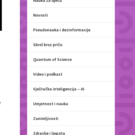
Nauka za djecu
Novosti
Pseudonauka i dezinformacije
Skrol kroz priču
Quantum of Science
Video i podkast
Vještačka inteligencija – AI
e
Umjetnost i nauka
Zanimljivosti
Zdravlje i ljepota