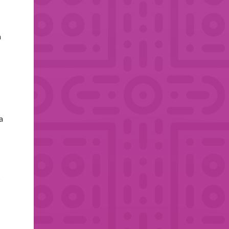
a
a
e