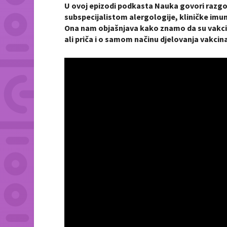
U ovoj epizodi podkasta Nauka govori razgov
subspecijalistom alergologije, kliničke imun
Ona nam objašnjava kako znamo da su vakcin
ali priča i o samom načinu djelovanja vakcin