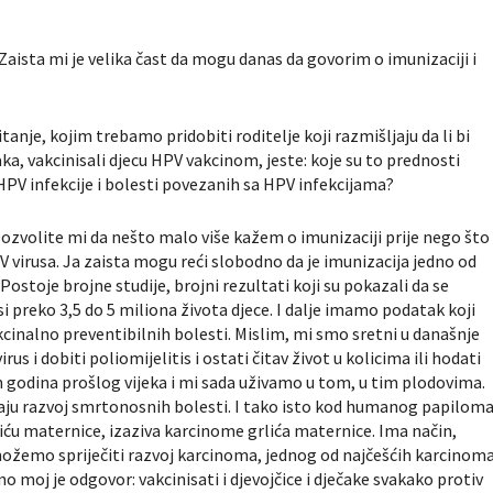
 Zaista mi je velika čast da mogu danas da govorim o imunizaciji i
anje, kojim trebamo pridobiti roditelje koji razmišljaju da li bi
čaka, vakcinisali djecu HPV vakcinom, jeste: koje su to prednosti
 HPV infekcije i bolesti povezanih sa HPV infekcijama?
 Dozvolite mi da nešto malo više kažem o imunizaciji prije nego što
 virusa. Ja zaista mogu reći slobodno da je imunizacija jedno od
ostoje brojne studije, brojni rezultati koji su pokazali da se
 preko 3,5 do 5 miliona života djece. I dalje imamo podatak koji
kcinalno preventibilnih bolesti. Mislim, mi smo sretni u današnje
us i dobiti poliomijelitis i ostati čitav život u kolicima ili hodati
ih godina prošlog vijeka i mi sada uživamo u tom, u tim plodovima.
vaju razvoj smrtonosnih bolesti. I tako isto kod humanog papilom
rliću maternice, izaziva karcinome grlića maternice. Ima način,
možemo spriječiti razvoj karcinoma, jednog od najčešćih karcinom
o moj je odgovor: vakcinisati i djevojčice i dječake svakako protiv