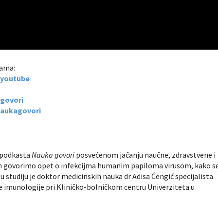
mama:
t-youtube
agovori
naukagovori
u podkasta
Nauka govori
posvećenom jačanju naučne, zdravstvene i
gom govorimo opet o infekcijma humanim papiloma virusom, kako s
u studiju je doktor medicinskih nauka dr Adisa Čengić specijalista
čke imunologije pri Kliničko-bolničkom centru Univerziteta u