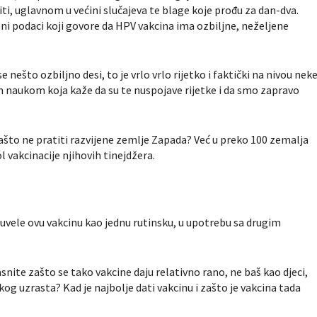
iti, uglavnom u većini slučajeva te blage koje prođu za dan-dva.
ni podaci koji govore da HPV vakcina ima ozbiljne, neželjene
se nešto ozbiljno desi, to je vrlo vrlo rijetko i faktički na nivou nek
m naukom koja kaže da su te nuspojave rijetke i da smo zapravo
zašto ne pratiti razvijene zemlje Zapada? Već u preko 100 zemalja
 vakcinacije njihovih tinejdžera.
ć uvele ovu vakcinu kao jednu rutinsku, u upotrebu sa drugim
snite zašto se tako vakcine daju relativno rano, ne baš kao djeci,
 uzrasta? Kad je najbolje dati vakcinu i zašto je vakcina tada