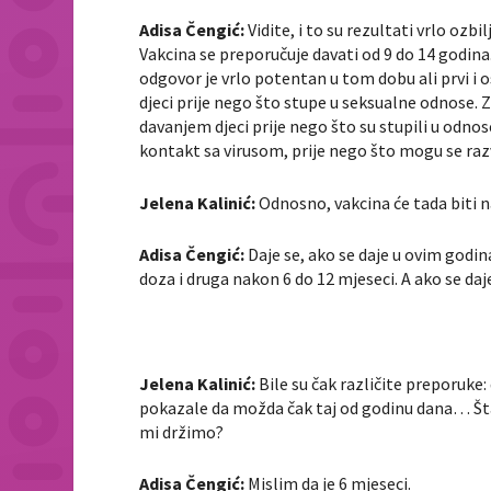
Adisa Čengić:
Vidite, i to su rezultati vrlo ozbi
Vakcina se preporučuje davati od 9 do 14 godina
odgovor je vrlo potentan u tom dobu ali prvi i o
djeci prije nego što stupe u seksualne odnose. 
davanjem djeci prije nego što su stupili u odnos
kontakt sa virusom, prije nego što mogu se razvi
Jelena Kalinić:
Odnosno, vakcina će tada biti n
Adisa Čengić:
Daje se, ako se daje u ovim godi
doza i druga nakon 6 do 12 mjeseci. A ako se daj
Jelena Kalinić:
Bile su čak različite preporuke:
pokazale da možda čak taj od godinu dana… Šta 
mi držimo?
Adisa Čengić:
Mislim da je 6 mjeseci.