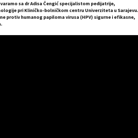
aramo sa dr Adisa Čengić specijalistom pedijatrije,
ologije pri Kliničko-bolničkom centru Univerziteta u Sarajevu
e protiv humanog papiloma virusa (HPV) sigurne i efikasne,
a.