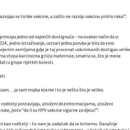
vijaju se tolike vakcine, a zašto ne razviju vakcinu protiv raka?’.
principu jedno od najvećih dostignuća – na ovakav način da vi
24., jedno istraživanje, ustvari jedna poruka je bila da smo
vijenim zemljama gdje je taj procenat vakcinisanih dostigao velik
sama stopa karcinoma grlića maternice, smatra se, što je mene
ti u grupe rijetkih bolesti.
ti.
 sam… ja sam majka kćerke i to je nešto što je veliko.
roditelji postavljaju, izloženi dezinformacijama, izloženi
truke, jeste “da li su HPV vakcine sigurne za djecu?”.
mi kao roditelji – to nam je zadatak: da se brinemo. Današnje