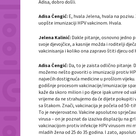
Adisa, dobro došli.
Adisa Čengić:
E, hvala Jelena, hvala na pozivu.
uopšte imunizaciji HPV vakcinom. Hvala.
Jelena Kalinić:
Dakle pitanje, osnovno jedno pit
svoje djevojčice, a kasnije možda i roditelji dje
vakcinisanja i koliko ona zapravo štiti djecu od
Adisa Čengić:
Da, to je zaista odlično pitanje.
možemo nešto govoriti o imunizaciji protiv HPV
najvećih dostignuća medicine u prošlom vijeku. P
godišnje procesom vakcinacije/imunizacije spasi
kaže da skoro milion i po djece ipak umre od va
vrijeme da ne strahujemo da će dijete pokupiti vir
sa štakom. Znači, vakcinacija je počela od 50-t
To je nevjerovatno. Vakcine apsolutno sprječa
virusa – on je poznat da izaziva displaziju na g
vakcinacijom protiv infekcije HPV virusom mi 
mladih žena od 25 do 35 godina. I zato, apsolutn