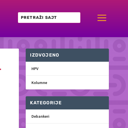
a
IZDVOJENO
r
HPV
Kolumne
KATEGORIJE
Debankeri