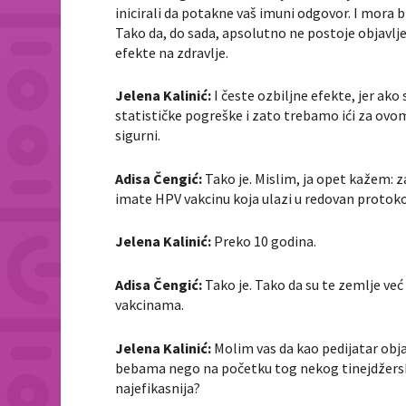
inicirali da potakne vaš imuni odgovor. I mora b
Tako da, do sada, apsolutno ne postoje objavlje
efekte na zdravlje.
Jelena Kalinić:
I česte ozbiljne efekte, jer ako 
statističke pogreške i zato trebamo ići za ovo
sigurni.
Adisa Čengić:
Tako je. Mislim, ja opet kažem: 
imate HPV vakcinu koja ulazi u redovan protokol
Jelena Kalinić:
Preko 10 godina.
Adisa Čengić:
Tako je. Tako da su te zemlje ve
vakcinama.
Jelena Kalinić:
Molim vas da kao pedijatar obja
bebama nego na početku tog nekog tinejdžerskog
najefikasnija?