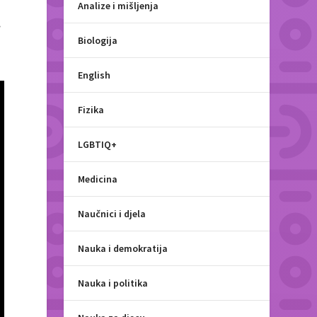
Analize i mišljenja
.
Biologija
English
Fizika
LGBTIQ+
Medicina
Naučnici i djela
Nauka i demokratija
Nauka i politika