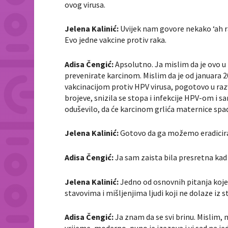
ovog virusa.
Jelena Kalinić:
Uvijek nam govore nekako ‘ah raz
Evo jedne vakcine protiv raka.
Adisa Čengić:
Apsolutno. Ja mislim da je ovo u 
prevenirate karcinom. Mislim da je od januara 20
vakcinacijom protiv HPV virusa, pogotovo u raz
brojeve, snizila se stopa i infekcije HPV-om i 
oduševilo, da će karcinom grlića maternice spada
Jelena Kalinić:
Gotovo da ga možemo eradicira
Adisa Čengić:
Ja sam zaista bila presretna kad
Jelena Kalinić:
Jedno od osnovnih pitanja koje 
stavovima i mišljenjima ljudi koji ne dolaze iz s
Adisa Čengić:
Ja znam da se svi brinu. Mislim, 