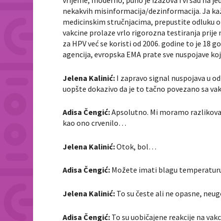
vrijeme, moderno, puno je izazova i vi sad na je
nekakvih misinformacija/dezinformacija. Ja k
medicinskim stručnjacima, prepustite odluku o
vakcine prolaze vrlo rigorozna testiranja prij
za HPV već se koristi od 2006. godine to je 18 
agencija, evropska EMA prate sve nuspojave koj
Jelena Kalinić:
I zapravo signal nuspojava u od
uopšte dokazivo da je to tačno povezano sa v
Adisa Čengić:
Apsolutno. Mi moramo razlikovat
kao ono crvenilo…
Jelena Kalinić:
Otok, bol…
Adisa Čengić:
Možete imati blagu temperaturu,
Jelena Kalinić:
To su česte ali ne opasne, neu
Adisa Čengić:
To su uobičajene reakcije na vakc