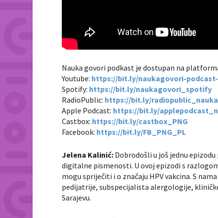
Nauka govori podkast je dostupan na platfor
Youtube:
https://bit.ly/naukagovori-podcas
Spotify:
https://bit.ly/naukagovori_spotify
RadioPublic:
https://bit.ly/radiopublic_nauk
Apple Podcast:
https://bit.ly/applepodcast_
Castbox:
https://bit.ly/castbox_PNG
Facebook:
https://bit.ly/FB_PNG_PL
Jelena Kalinić:
Dobrodošli u još jednu epizod
digitalne pismenosti. U ovoj epizodi s razlo
mogu spriječiti i o značaju HPV vakcina. S nama 
pedijatrije, subspecijalista alergologije, klini
Sarajevu.