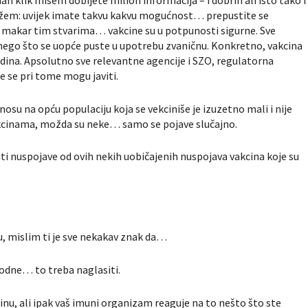
dan klik mišem dobijete milion informacija – i dobrih ali isto tako i
ažem: uvijek imate takvu kakvu mogućnost… prepustite se
 makar tim stvarima… vakcine su u potpunosti sigurne. Sve
e nego što se uopće puste u upotrebu zvaničnu. Konkretno, vakcina
godina. Apsolutno sve relevantne agencije i SZO, regulatorna
e se pri tome mogu javiti.
nosu na opću populaciju koja se vekciniše je izuzetno mali i nije
akcinama, možda su neke… samo se pojave slučajno.
i nuspojave od ovih nekih uobičajenih nuspojava vakcina koje su
 mislim ti je sve nekakav znak da…
godne… to treba naglasiti.
inu, ali ipak vaš imuni organizam reaguje na to nešto što ste