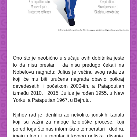
Ono što je neobično u slučaju ovih dobitnika jeste
to da nisu prestari i da nisu predugo čekali na
Nobelovu nagradu: Julius je većinu svog rada za
koji će mu biti uručena nagrada obavio potkraj
devedesetih i početkom 2000-tih, a Patapoutian
između 2010. i 2015. Julius je rođen 1955. u New
Yorku, a Pataputian 1967. u Bejrutu.
Njihov rad je identificirao nekoliko jonskih kanala
koji su važni za mnoge fiziološke procese,
koji
pored toga što nas informišu o temperaturi i dodiru,
imaju ulogu i u regulaciji krvnog pritiska, disanja,