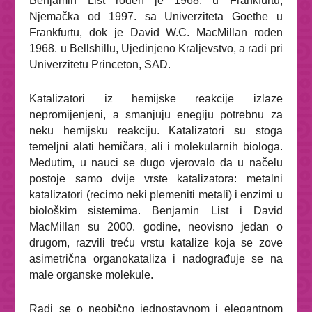
Benjamin List rođen je 1968. u Frankfurtu,
Njemačka od 1997. sa Univerziteta Goethe u
Frankfurtu, dok je David W.C. MacMillan rođen
1968. u Bellshillu, Ujedinjeno Kraljevstvo, a radi pri
Univerzitetu Princeton, SAD.
Katalizatori iz hemijske reakcije izlaze
nepromijenjeni, a smanjuju enegiju potrebnu za
neku hemijsku reakciju. Katalizatori su stoga
temeljni alati hemičara, ali i molekularnih biologa.
Međutim, u nauci se dugo vjerovalo da u načelu
postoje samo dvije vrste katalizatora: metalni
katalizatori (recimo neki plemeniti metali) i enzimi u
biološkim sistemima. Benjamin List i David
MacMillan su 2000. godine, neovisno jedan o
drugom, razvili treću vrstu katalize koja se zove
asimetrična organokataliza i nadograđuje se na
male organske molekule.
Radi se o neobično jednostavnom i elegantnom