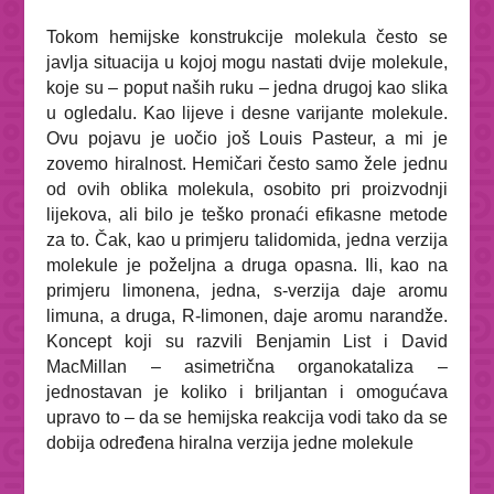
Tokom hemijske konstrukcije molekula često se
javlja situacija u kojoj mogu nastati dvije molekule,
koje su – poput naših ruku – jedna drugoj kao slika
u ogledalu. Kao lijeve i desne varijante molekule.
Ovu pojavu je uočio još Louis Pasteur, a mi je
zovemo hiralnost. Hemičari često samo žele jednu
od ovih oblika molekula, osobito pri proizvodnji
lijekova, ali bilo je teško pronaći efikasne metode
za to. Čak, kao u primjeru talidomida, jedna verzija
molekule je poželjna a druga opasna. Ili, kao na
primjeru limonena, jedna, s-verzija daje aromu
limuna, a druga, R-limonen, daje aromu narandže.
Koncept koji su razvili Benjamin List i David
MacMillan – asimetrična organokataliza –
jednostavan je koliko i briljantan i omogućava
upravo to – da se hemijska reakcija vodi tako da se
dobija određena hiralna verzija jedne molekule