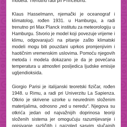
modela. Trenutno radi pri Princetonu.
Klaus Hasselmann, njemački je oceanograf i
klimatolog, rođen 1931. u Hamburgu, a radi
trenutno pri Max Planck institutu za meteorologiju u
Hamburgu. Stvorio je model koji povezuje vrijeme i
klimu, odgovarajući na pitanje zašto klimatski
modeli mogu biti pouzdani uprkos promjenjivim i
haotičnim vremenskim uslovima. Pomoću njegovih
metoda i modela dokazano je da je povećana
temperatura u atmosferi posljedica ljudske emisije
ugljendioksida.
Giorgio Parisi je italijanski teoretski fizičar, rođen
1948. u Rimu, a radi pri Univerzitu La Sapienza.
Otkrio je skrivene uzorke u neurednim složenim
materijalima, odnosno „red u neredu“. Njegova su
otkrića jedan od najvažnijih doprinosa teoriji
složenih sistema jer omogućuju razumijevanje i
opisivanje različitih i naizgled sasvim slučajnih