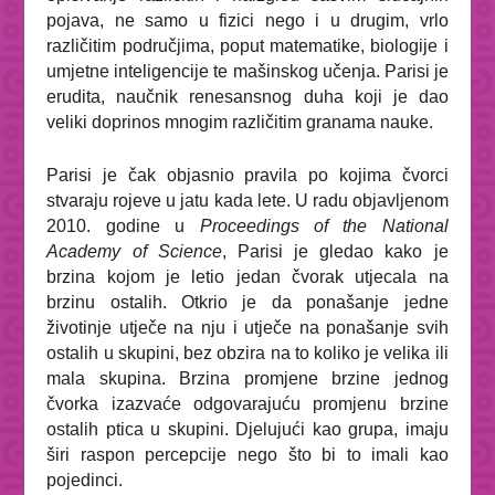
pojava, ne samo u fizici nego i u drugim, vrlo
različitim područjima, poput matematike, biologije i
umjetne inteligencije te mašinskog učenja. Parisi je
erudita, naučnik renesansnog duha koji je dao
veliki doprinos mnogim različitim granama nauke.
Parisi je čak objasnio pravila po kojima čvorci
stvaraju rojeve u jatu kada lete. U radu objavljenom
2010. godine u
Proceedings of the National
Academy of Science
, Parisi je gledao kako je
brzina kojom je letio jedan čvorak utjecala na
brzinu ostalih. Otkrio je da ponašanje jedne
životinje utječe na nju i utječe na ponašanje svih
ostalih u skupini, bez obzira na to koliko je velika ili
mala skupina. Brzina promjene brzine jednog
čvorka izazvaće odgovarajuću promjenu brzine
ostalih ptica u skupini. Djelujući kao grupa, imaju
širi raspon percepcije nego što bi to imali kao
pojedinci.