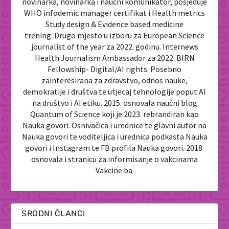
novinarka, novinarka i naučni komunikator, posjeduje
WHO infodemic manager certifikat i Health metrics
Study design & Evidence based medicine
trening. Drugo mjesto u izboru za European Science
journalist of the year za 2022. godinu. Internews
Health Journalism Ambassador za 2022. BIRN
Fellowship- Digital/AI rights. Posebno
zainteresirana za zdravstvo, odnos nauke,
demokratije i društva te utjecaj tehnologije poput AI
na društvo i AI etiku. 2015. osnovala naučni blog
Quantum of Science koji je 2023. rebrandiran kao
Nauka govori. Osnivačica i urednice te glavni autor na
Nauka govori te voditeljica i urednica podkasta Nauka
govori i Instagram te FB profila Nauka govori. 2018.
osnovala i stranicu za informisanje o vakcinama
Vakcine.ba.
SRODNI ČLANCI