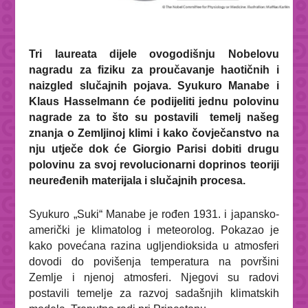
Tri laureata dijele ovogodišnju Nobelovu
nagradu za fiziku za proučavanje haotičnih i
naizgled slučajnih pojava. Syukuro Manabe i
Klaus Hasselmann će podijeliti jednu polovinu
nagrade za to što su postavili
temelj našeg
znanja o Zemljinoj klimi i kako čovječanstvo na
nju utječe dok će Giorgio Parisi dobiti drugu
polovinu za svoj revolucionarni doprinos teoriji
neuređenih materijala i slučajnih procesa.
Syukuro „Suki“ Manabe je rođen 1931. i japansko-
američki je klimatolog i meteorolog. Pokazao je
kako povećana razina ugljendioksida u atmosferi
dovodi do povišenja temperatura na površini
Zemlje i njenoj atmosferi. Njegovi su radovi
postavili temelje za razvoj sadašnjih klimatskih