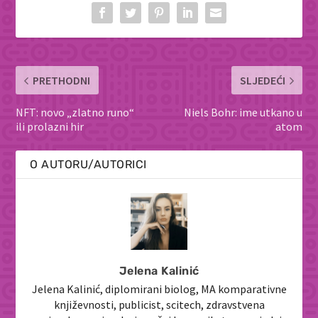
PRETHODNI
SLJEDEĆI
NFT: novo „zlatno runo“
Niels Bohr: ime utkano u
ili prolazni hir
atom
O AUTORU/AUTORICI
Jelena Kalinić
Jelena Kalinić, diplomirani biolog, MA komparativne
književnosti, publicist, scitech, zdravstvena