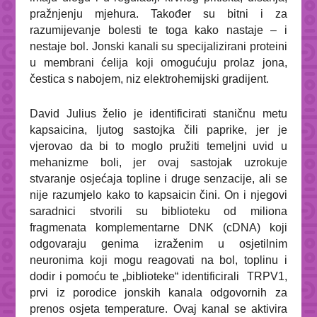
pražnjenju mjehura.
Također su bitni i za
razumijevanje bolesti te toga kako nastaje – i
nestaje bol. Jonski kanali su specijalizirani proteini
u membrani ćelija koji omogućuju prolaz jona,
čestica s nabojem, niz elektrohemijski gradijent.
David Julius želio je identificirati staničnu metu
kapsaicina, ljutog sastojka čili paprike, jer je
vjerovao da bi to moglo pružiti temeljni uvid u
mehanizme boli, jer ovaj sastojak uzrokuje
stvaranje osjećaja topline i druge senzacije, ali se
nije razumjelo kako to kapsaicin čini. On i njegovi
saradnici stvorili su biblioteku od miliona
fragmenata komplementarne DNK (cDNA) koji
odgovaraju genima izraženim u osjetilnim
neuronima koji mogu reagovati na bol, toplinu i
dodir i pomoću te „biblioteke“ identificirali
TRPV1,
prvi iz porodice jonskih kanala odgovornih za
prenos osjeta temperature. Ovaj kanal se aktivira