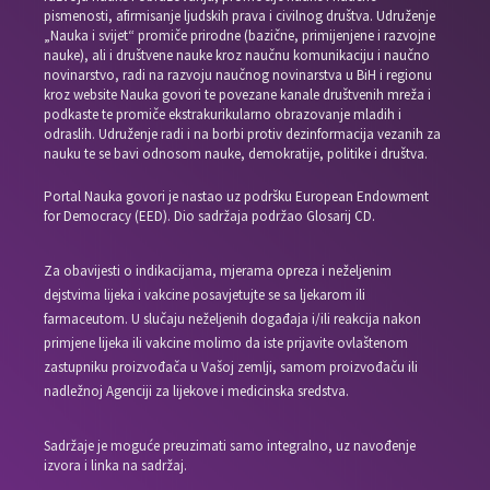
pismenosti, afirmisanje ljudskih prava i civilnog društva. Udruženje
„Nauka i svijet“ promiče prirodne (bazične, primijenjene i razvojne
nauke), ali i društvene nauke kroz naučnu komunikaciju i naučno
novinarstvo, radi na razvoju naučnog novinarstva u BiH i regionu
kroz website Nauka govori te povezane kanale društvenih mreža i
podkaste te promiče ekstrakurikularno obrazovanje mladih i
odraslih. Udruženje radi i na borbi protiv dezinformacija vezanih za
nauku te se bavi odnosom nauke, demokratije, politike i društva.
Portal Nauka govori je nastao uz podršku European Endowment
for Democracy (EED). Dio sadržaja podržao Glosarij CD.
Za obavijesti o indikacijama, mjerama opreza i neželjenim
dejstvima lijeka i vakcine posavjetujte se sa ljekarom ili
farmaceutom. U slučaju neželjenih događaja i/ili reakcija nakon
primjene lijeka ili vakcine molimo da iste prijavite ovlaštenom
zastupniku proizvođača u Vašoj zemlji, samom proizvođaču ili
nadležnoj Agenciji za lijekove i medicinska sredstva.
Sadržaje je moguće preuzimati samo integralno, uz navođenje
izvora i linka na sadržaj.