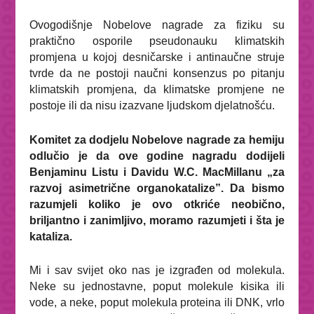
Ovogodišnje Nobelove nagrade za fiziku su
praktično osporile pseudonauku klimatskih
promjena u kojoj desničarske i antinaučne struje
tvrde da ne postoji naučni konsenzus po pitanju
klimatskih promjena, da klimatske promjene ne
postoje ili da nisu izazvane ljudskom djelatnošću.
Komitet za dodjelu Nobelove nagrade za hemiju
odlučio je da ove godine nagradu dodijeli
Benjaminu Listu i Davidu W.C. MacMillanu „za
razvoj asimetrične organokatalize”. Da bismo
razumjeli koliko je ovo otkriće neobično,
briljantno i zanimljivo, moramo razumjeti i šta je
kataliza.
Mi i sav svijet oko nas je izgrađen od molekula.
Neke su jednostavne, poput molekule kisika ili
vode, a neke, poput molekula proteina ili DNK, vrlo