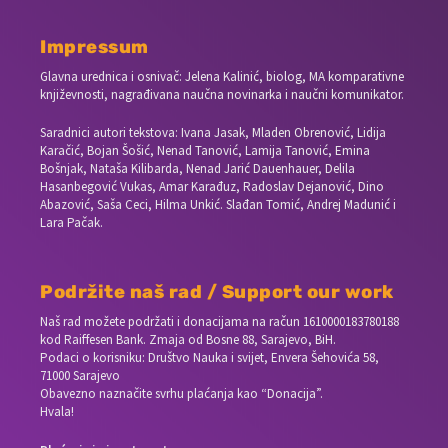
Impressum
Glavna urednica i osnivač: Jelena Kalinić, biolog, MA komparativne
književnosti, nagrađivana naučna novinarka i naučni komunikator.
Saradnici autori tekstova: Ivana Jasak, Mladen Obrenović, Lidija
Karačić, Bojan Šošić, Nenad Tanović, Lamija Tanović, Emina
Bošnjak, Nataša Kilibarda, Nenad Jarić Dauenhauer, Delila
Hasanbegović Vukas, Amar Karađuz, Radoslav Dejanović, Dino
Abazović, Saša Ceci, Hilma Unkić. Slađan Tomić, Andrej Madunić i
Lara Pačak.
Podržite naš rad / Support our work
Naš rad možete podržati i donacijama na račun
1610000183780188
kod Raiffesen Bank. Zmaja od Bosne 88, Sarajevo, BiH.
Podaci o korisniku: Društvo Nauka i svijet, Envera Šehovića 58,
71000 Sarajevo
Obavezno naznačite svrhu plaćanja kao “Donacija”.
Hvala!