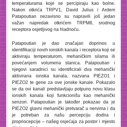
temperaturama koje se percipiraju kao bolne.
Nakon otkrića TRPV1, David Julius i Ardem
Patapoutian nezavisno su napravili još jedan
važan napredak otkrićem TRPM8, srodnog
receptora osjetljivog na hladnoću.
Patapoutian je dao značajan doprinos u
identifikaciji novih ionskih kanala i receptora koji se
aktiviraju temperaturom, mehaničkim silama ili
povećanjem volumena stanica. Patapoutian i
njegovi saradnici su identificirali dva mehanički
aktivirana ionska kanala, nazvana PIEZO1 i
PIEZO2 te gene za ove jonske kanale. Pokazalo
se da ovi kanali predstavljaju potpuno novu klasu
ionskih kanala koji funkcionišu kao mehanički
senzori. Patapoutian je također pokazao da je
PIEZO2 glavni mehanički pretvarač u nervima i da
je potreban za našu percepciju dodira i
propriocepcije – našeg osjećaja za postor i mjesto