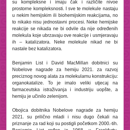
su kompleksne i imaju čak i različite nivoe
prostorne kompleksnosti. I sve te molekule nastaju
u nekim hemijskim ili biohemijskim reakcijama, no
to nikako nisu jednostavni procesi. Neke hemijske
reakcije se nikada ne bi odvile da nije određenih
molekula koje ubrzavaju ove reakcije i usmjeravaju
ih – katalizatora. Neke molekule nikad ne bi
nastale bez katalizatora.
Benjamin List i David MacMillan dobitnici su
Nobelove nagrade za hemiju 2021. za razvoj
preciznog novog alata za molekularnu konstrukciju:
organokatalize. To je imalo veliki utjecaj na
farmaceutska istraživanja i industriju uopšte, a
hemiju je učinilo zelenijom.
Obojica dobitnika Nobelove nagrade za hemiju
2021. su prilično mladi i nisu dugo čekali na
priznanje za rad koji su postigli početkom 2000.-tih.