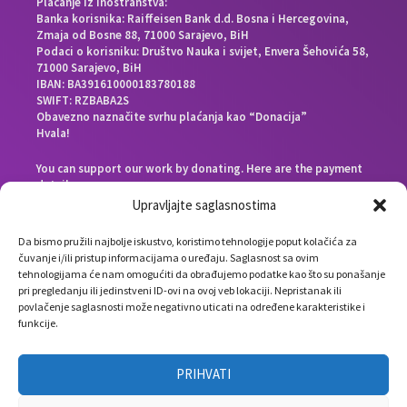
Plaćanje iz inostranstva:
Banka korisnika: Raiffeisen Bank d.d. Bosna i Hercegovina,
Zmaja od Bosne 88, 71000 Sarajevo, BiH
Podaci o korisniku: Društvo Nauka i svijet, Envera Šehovića 58,
71000 Sarajevo, BiH
IBAN: BA391610000183780188
SWIFT: RZBABA2S
Obavezno naznačite svrhu plaćanja kao “Donacija”
Hvala!
You can support our work by donating. Here are the payment
details:
Beneficiary bank: Raiffeisen Bank d.d. Bosna i Hercegovina,
Upravljajte saglasnostima
Zmaja od Bosne 88, 71000 Sarajevo, Bosnia and Herzegovina
End beneficiary: Društvo Nauka i svijet, Envera Šehovića 58,
Da bismo pružili najbolje iskustvo, koristimo tehnologije poput kolačića za
71000 Sarajevo, Bosnia and Herzegovina
čuvanje i/ili pristup informacijama o uređaju. Saglasnost sa ovim
IBAN: BA391610000183780188
tehnologijama će nam omogućiti da obrađujemo podatke kao što su ponašanje
SWIFT: RZBABA2S
pri pregledanju ili jedinstveni ID-ovi na ovoj veb lokaciji. Nepristanak ili
Please note the payment purpose as “Donation”
povlačenje saglasnosti može negativno uticati na određene karakteristike i
Thank you!
funkcije.
PRIHVATI