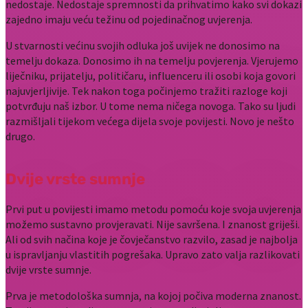
nedostaje. Nedostaje spremnosti da prihvatimo kako svi dokazi
zajedno imaju veću težinu od pojedinačnog uvjerenja.
U stvarnosti većinu svojih odluka još uvijek ne donosimo na
temelju dokaza. Donosimo ih na temelju povjerenja. Vjerujemo
liječniku, prijatelju, političaru, influenceru ili osobi koja govori
najuvjerljivije. Tek nakon toga počinjemo tražiti razloge koji
potvrđuju naš izbor. U tome nema ničega novoga. Tako su ljudi
razmišljali tijekom većega dijela svoje povijesti. Novo je nešto
drugo.
Dvije vrste sumnje
Prvi put u povijesti imamo metodu pomoću koje svoja uvjerenja
možemo sustavno provjeravati. Nije savršena. I znanost griješi.
Ali od svih načina koje je čovječanstvo razvilo, zasad je najbolja
u ispravljanju vlastitih pogrešaka. Upravo zato valja razlikovati
dvije vrste sumnje.
Prva je metodološka sumnja, na kojoj počiva moderna znanost.