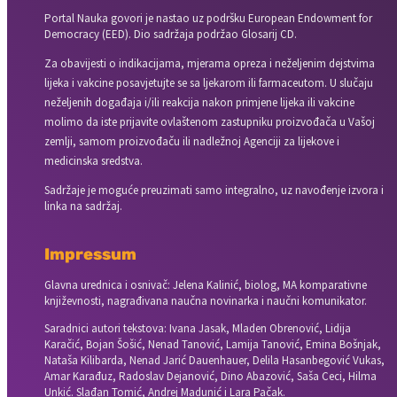
Portal Nauka govori je nastao uz podršku European Endowment for
Democracy (EED). Dio sadržaja podržao Glosarij CD.
Za obavijesti o indikacijama, mjerama opreza i neželjenim dejstvima
lijeka i vakcine posavjetujte se sa ljekarom ili farmaceutom. U slučaju
neželjenih događaja i/ili reakcija nakon primjene lijeka ili vakcine
molimo da iste prijavite ovlaštenom zastupniku proizvođača u Vašoj
zemlji, samom proizvođaču ili nadležnoj Agenciji za lijekove i
medicinska sredstva.
Sadržaje je moguće preuzimati samo integralno, uz navođenje izvora i
linka na sadržaj.
Impressum
Glavna urednica i osnivač: Jelena Kalinić, biolog, MA komparativne
književnosti, nagrađivana naučna novinarka i naučni komunikator.
Saradnici autori tekstova: Ivana Jasak, Mladen Obrenović, Lidija
Karačić, Bojan Šošić, Nenad Tanović, Lamija Tanović, Emina Bošnjak,
Nataša Kilibarda, Nenad Jarić Dauenhauer, Delila Hasanbegović Vukas,
Amar Karađuz, Radoslav Dejanović, Dino Abazović, Saša Ceci, Hilma
Unkić. Slađan Tomić, Andrej Madunić i Lara Pačak.