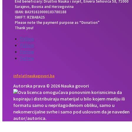
End beneficiary: Društvo Nauka i svijet, Envera Šehovića 58, 71000
Sarajevo, Bosnia and Herzegovina
IBAN: BA391610000183780188
SWIFT: RZBABA2S
Please note the payment purpose as “Donation”
Thank you!
Follow
Follow
Follow
Follow
info(at)naukagovori.ba
Autorska prava © 2026 Nauka govori