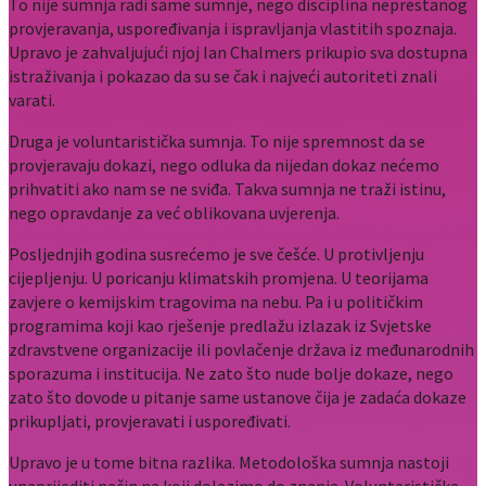
To nije sumnja radi same sumnje, nego disciplina neprestanog
provjeravanja, uspoređivanja i ispravljanja vlastitih spoznaja.
Upravo je zahvaljujući njoj Ian Chalmers prikupio sva dostupna
istraživanja i pokazao da su se čak i najveći autoriteti znali
varati.
Druga je voluntaristička sumnja. To nije spremnost da se
provjeravaju dokazi, nego odluka da nijedan dokaz nećemo
prihvatiti ako nam se ne sviđa. Takva sumnja ne traži istinu,
nego opravdanje za već oblikovana uvjerenja.
Posljednjih godina susrećemo je sve češće. U protivljenju
cijepljenju. U poricanju klimatskih promjena. U teorijama
zavjere o kemijskim tragovima na nebu. Pa i u političkim
programima koji kao rješenje predlažu izlazak iz Svjetske
zdravstvene organizacije ili povlačenje država iz međunarodnih
sporazuma i institucija. Ne zato što nude bolje dokaze, nego
zato što dovode u pitanje same ustanove čija je zadaća dokaze
prikupljati, provjeravati i uspoređivati.
Upravo je u tome bitna razlika. Metodološka sumnja nastoji
unaprijediti način na koji dolazimo do znanja. Voluntaristička