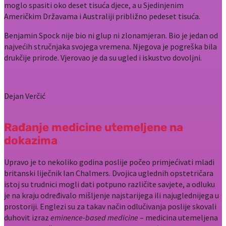
moglo spasiti oko deset tisuća djece, a u Sjedinjenim
Američkim Državama i Australiji približno pedeset tisuća.
Benjamin Spock nije bio ni glup ni zlonamjeran. Bio je jedan od
najvećih stručnjaka svojega vremena. Njegova je pogreška bila
drukčije prirode. Vjerovao je da su ugled i iskustvo dovoljni.
Dejan Verčić
Rađanje medicine utemeljene na
dokazima
Upravo je to nekoliko godina poslije počeo primjećivati mladi
britanski liječnik Ian Chalmers. Dvojica uglednih opstetričara
istoj su trudnici mogli dati potpuno različite savjete, a odluku
je na kraju određivalo mišljenje najstarijega ili najuglednijega u
prostoriji. Englezi su za takav način odlučivanja poslije skovali
duhovit izraz
eminence-based medicine
– medicina utemeljena