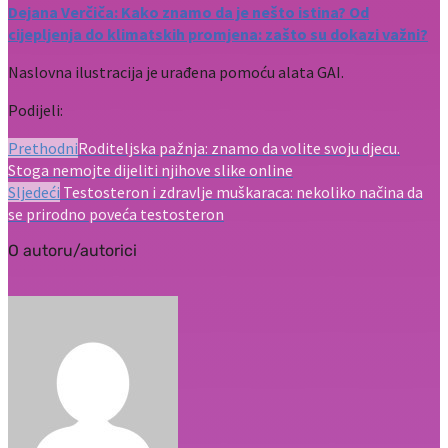
Dejana Verčiča: Kako znamo da je nešto istina? Od
cijepljenja do klimatskih promjena: zašto su dokazi važni?
Naslovna ilustracija je urađena pomoću alata GAI.
Podijeli:
Prethodni
Roditeljska pažnja: znamo da volite svoju djecu.
Stoga nemojte dijeliti njihove slike online
Sljedeći
Testosteron i zdravlje muškaraca: nekoliko načina da
se prirodno poveća testosteron
O autoru/autorici