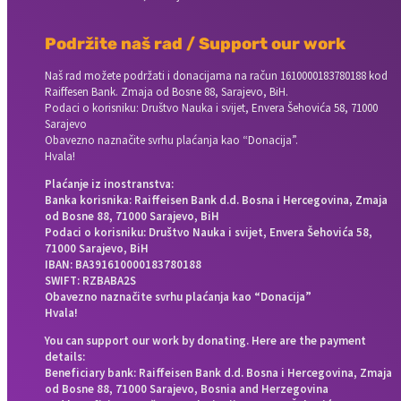
Podržite naš rad / Support our work
Naš rad možete podržati i donacijama na račun
1610000183780188 kod
Raiffesen Bank. Zmaja od Bosne 88, Sarajevo, BiH.
Podaci o korisniku: Društvo Nauka i svijet, Envera Šehovića 58, 71000
Sarajevo
Obavezno naznačite svrhu plaćanja kao “Donacija”.
Hvala!
Plaćanje iz inostranstva:
Banka korisnika: Raiffeisen Bank d.d. Bosna i Hercegovina, Zmaja
od Bosne 88, 71000 Sarajevo, BiH
Podaci o korisniku: Društvo Nauka i svijet, Envera Šehovića 58,
71000 Sarajevo, BiH
IBAN: BA391610000183780188
SWIFT: RZBABA2S
Obavezno naznačite svrhu plaćanja kao “Donacija”
Hvala!
You can support our work by donating. Here are the payment
details:
Beneficiary bank: Raiffeisen Bank d.d. Bosna i Hercegovina, Zmaja
od Bosne 88, 71000 Sarajevo, Bosnia and Herzegovina