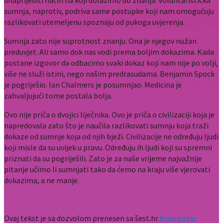
sumnja, naprotiv, podriva same postupke koji nam omogućuju
razlikovati utemeljenu spoznaju od pukoga uvjerenja.
Sumnja zato nije suprotnost znanju. Ona je njegov nužan
preduvjet. Ali samo dok nas vodi prema boljim dokazima. Kada
postane izgovor da odbacimo svaki dokaz koji nam nije po volji,
više ne služi istini, nego našim predrasudama. Benjamin Spock
je pogriješio. Ian Chalmers je posumnjao. Medicina je
zahvaljujući tome postala bolja.
Ovo nije priča o dvojici liječnika. Ovo je priča o civilizaciji koja je
napredovala zato što je naučila razlikovati sumnju koja traži
dokaze od sumnje koja od njih bježi. Civilizacije ne određuju ljudi
koji misle da su uvijek u pravu. Određuju ih ljudi koji su spremni
priznati da su pogriješili. Zato je za naše vrijeme najvažnije
pitanje učimo li sumnjati tako da ćemo na kraju više vjerovati
dokazima, a ne manje.
Ovaj tekst je sa dozvolom prenesen sa šest.hr
Komentar