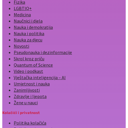
Fizika
LGBTIQ+
Medicina
Naučnici i djela
Nauka i demokratija
Nauka i politika
Nauka za djecu
Novosti
Pseudonauka i dezinformacije
Skrol kroz priču
Quantum of Science
Video i podkast
Vještačka inteligencija – AI
Umjetnost i nauka
Zanimljivosti
Zdravlje i ljepota
Žene u nauci
Kolačići i privatnost
Politika kolačića