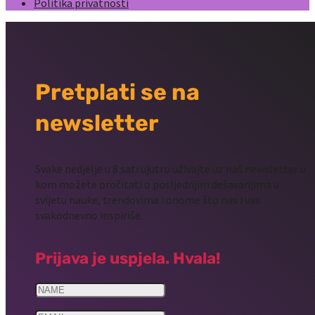
Politika privatnosti
Pretplati se na
newsletter
Svake nedjelje u 8 sati ujutro uživajte uz naš newsletter u
kom možete pročitati o posljednjim dešavanjima u
svijetu nauke, trendovima i onome što nas i vas
svakodnevno inspiriše.
Prijava je uspjela. Hvala!