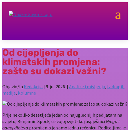
a
Od cijepljenja do
klimatskih promjena:
zašto su dokazi važni?
Objavio/la
Redakcija
|
9. jul 2026.
|
Analize i mišljenja
,
Iz drugih
medija
,
Kolumne
Prije nekoliko desetljeća jedan od najuglednijih pedijatara na
svijetu, Benjamin Spock, u svojoj svjetskoj uspješnici
Njega i
odgoj djeteta
promijenio je samo jednu rečenicu. Roditeljima je