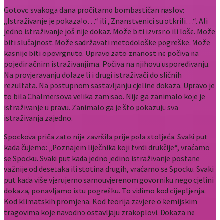
Gotovo svakoga dana pročitamo bombastičan naslov:
„Istraživanje je pokazalo…“ ili „Znanstvenici su otkrili…“. Ali
jedno istraživanje još nije dokaz. Može biti izvrsno ili loše. Može
biti slučajnost. Može sadržavati metodološke pogreške. Može
kasnije biti opovrgnuto. Upravo zato znanost ne počiva na
pojedinačnim istraživanjima. Počiva na njihovu uspoređivanju.
Na provjeravanju dolaze li i drugi istraživači do sličnih
rezultata. Na postupnom sastavljanju cjeline dokaza. Upravo je
to bila Chalmersova velika zamisao. Nije ga zanimalo koje je
istraživanje u pravu. Zanimalo ga je što pokazuju sva
istraživanja zajedno.
Spockova priča zato nije završila prije pola stoljeća. Svaki put
kada čujemo: „Poznajem liječnika koji tvrdi drukčije“, vraćamo
se Spocku. Svaki put kada jedno jedino istraživanje postane
važnije od desetaka ili stotina drugih, vraćamo se Spocku. Svaki
put kada više vjerujemo samouvjerenom govorniku nego cjelini
dokaza, ponavljamo istu pogrešku. To vidimo kod cijepljenja.
Kod klimatskih promjena. Kod teorija zavjere o kemijskim
tragovima koje navodno ostavljaju zrakoplovi. Dokaza ne