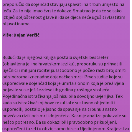
preporučio da dojenčad stavljaju spavati na trbuh umjesto na
leđa. Za to nije imao čvrste dokaze. Smatrao je da će se tako
izbjeći spljoštenost glave ili da se djeca neće ugušiti vlastitim
bljuvotinama.
Piše: Dejan Verčič
Budući da je njegova knjiga postala svjetski bestseler
(objavljena je i na hrvatskom jeziku), preporuku su prihvatili
liječnici i milijuni roditelja. Istodobno je počeo rasti broj smrti
od sindroma iznenadne dojenačke smrti. Prve studije koje su
uspoređivale dojenčad koja je umrla s onom koja je preživjela
pojavile su se još šezdesetih godina prošloga stoljeća.
Pojedinačna istraživanja još nisu bila dovoljno uvjerljiva. Tek
kada su istraživači njihove rezultate sustavno objedinili i
usporedili, postalo je jasno da spavanje na trbuhu znatno
povećava rizik od smrti dojenčeta. Kasnije analize pokazale su
nešto potresno. Da su dokazi bili pravodobno prikupljeni,
uspoređeni i uzeti u obzir, samo bi se u Ujedinjenom Kraljevstvu