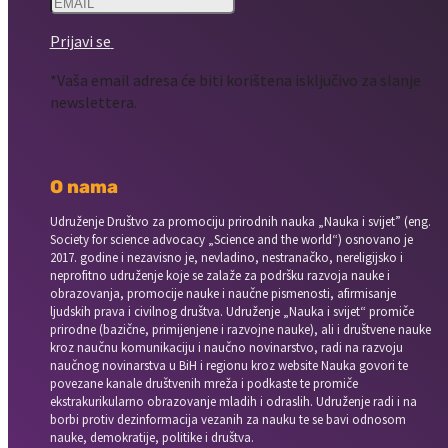
Prijavi se
*Vaša email adresa će biti korištena isključivo za slanje
newslettera.
O nama
Udruženje Društvo za promociju prirodnih nauka „Nauka i svijet” (eng.
Society for science advocacy „Science and the world“) osnovano je
2017. godine i nezavisno je, nevladino, nestranačko, nereligijsko i
neprofitno udruženje koje se zalaže za podršku razvoja nauke i
obrazovanja, promocije nauke i naučne pismenosti, afirmisanje
ljudskih prava i civilnog društva. Udruženje „Nauka i svijet“ promiče
prirodne (bazične, primijenjene i razvojne nauke), ali i društvene nauke
kroz naučnu komunikaciju i naučno novinarstvo, radi na razvoju
naučnog novinarstva u BiH i regionu kroz website Nauka govori te
povezane kanale društvenih mreža i podkaste te promiče
ekstrakurikularno obrazovanje mladih i odraslih. Udruženje radi i na
borbi protiv dezinformacija vezanih za nauku te se bavi odnosom
nauke, demokratije, politike i društva.