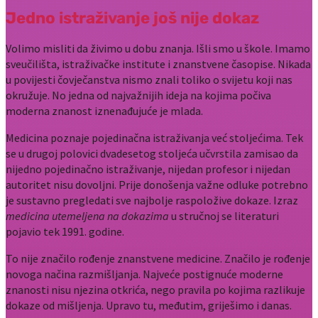
Jedno istraživanje još nije dokaz
Volimo misliti da živimo u dobu znanja. Išli smo u škole. Imamo
sveučilišta, istraživačke institute i znanstvene časopise. Nikada
u povijesti čovječanstva nismo znali toliko o svijetu koji nas
okružuje. No jedna od najvažnijih ideja na kojima počiva
moderna znanost iznenađujuće je mlada.
Medicina poznaje pojedinačna istraživanja već stoljećima. Tek
se u drugoj polovici dvadesetog stoljeća učvrstila zamisao da
nijedno pojedinačno istraživanje, nijedan profesor i nijedan
autoritet nisu dovoljni. Prije donošenja važne odluke potrebno
je sustavno pregledati sve najbolje raspoložive dokaze. Izraz
medicina utemeljena na dokazima
u stručnoj se literaturi
pojavio tek 1991. godine.
To nije značilo rođenje znanstvene medicine. Značilo je rođenje
novoga načina razmišljanja. Najveće postignuće moderne
znanosti nisu njezina otkrića, nego pravila po kojima razlikuje
dokaze od mišljenja. Upravo tu, međutim, griješimo i danas.