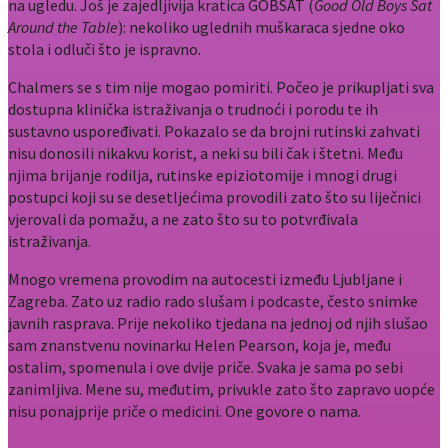
na ugledu. Još je zajedljivija kratica GOBSAT (
Good Old Boys Sat
Around the Table
): nekoliko uglednih muškaraca sjedne oko
stola i odluči što je ispravno.
Chalmers se s tim nije mogao pomiriti. Počeo je prikupljati sva
dostupna klinička istraživanja o trudnoći i porodu te ih
sustavno uspoređivati. Pokazalo se da brojni rutinski zahvati
nisu donosili nikakvu korist, a neki su bili čak i štetni. Među
njima brijanje rodilja, rutinske epiziotomije i mnogi drugi
postupci koji su se desetljećima provodili zato što su liječnici
vjerovali da pomažu, a ne zato što su to potvrđivala
istraživanja.
Mnogo vremena provodim na autocesti između Ljubljane i
Zagreba. Zato uz radio rado slušam i podcaste, često snimke
javnih rasprava. Prije nekoliko tjedana na jednoj od njih slušao
sam znanstvenu novinarku Helen Pearson, koja je, među
ostalim, spomenula i ove dvije priče. Svaka je sama po sebi
zanimljiva. Mene su, međutim, privukle zato što zapravo uopće
nisu ponajprije priče o medicini. One govore o nama.