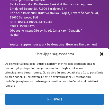
Banka korisnika: Raiffeisen Bank d.d. Bosna i Hercegovina,
Zmaja od Bosne 88, 71000 Sarajevo, BiH
Podaci o korisniku: Društvo Nauka i svijet, Envera Šehovića 58,
71000 Sarajevo, BiH
IBAN: BA391610000183780188
SWIFT: RZBABA2S
Obavezno naznačite svrhu plaćanja kao “Donacija”
Hvala!
You can support our work by donating. Here are the payment
details:
Beneficiary bank: Raiffeisen Bank d.d. Bosna i Hercegovina,
Upravljajte saglasnostima
Zmaja od Bosne 88, 71000 Sarajevo, Bosnia and Herzegovina
End beneficiary: Društvo Nauka i svijet, Envera Šehovića 58,
Da bismo pružili najbolje iskustvo, koristimo tehnologije poput kolačića za
71000 Sarajevo, Bosnia and Herzegovina
čuvanje i/ili pristup informacijama o uređaju. Saglasnost sa ovim
IBAN: BA391610000183780188
tehnologijama će nam omogućiti da obrađujemo podatke kao što su ponašanje
SWIFT: RZBABA2S
pri pregledanju ili jedinstveni ID-ovi na ovoj veb lokaciji. Nepristanak ili
Please note the payment purpose as “Donation”
povlačenje saglasnosti može negativno uticati na određene karakteristike i
Thank you!
funkcije.
PRIHVATI