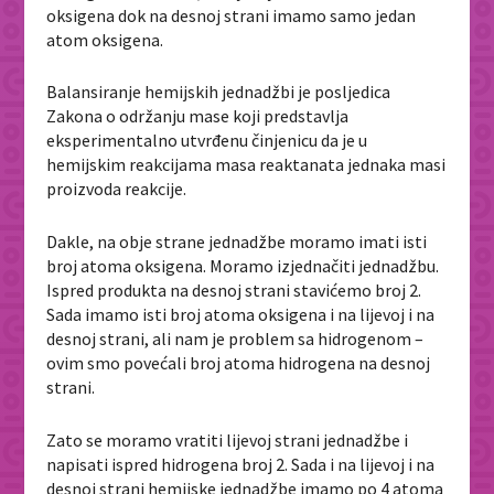
oksigena dok na desnoj strani imamo samo jedan
atom oksigena.
Balansiranje hemijskih jednadžbi je posljedica
Zakona o održanju mase koji predstavlja
eksperimentalno utvrđenu činjenicu da je u
hemijskim reakcijama masa reaktanata jednaka masi
proizvoda reakcije.
Dakle, na obje strane jednadžbe moramo imati isti
broj atoma oksigena. Moramo izjednačiti jednadžbu.
Ispred produkta na desnoj strani stavićemo broj 2.
Sada imamo isti broj atoma oksigena i na lijevoj i na
desnoj strani, ali nam je problem sa hidrogenom –
ovim smo povećali broj atoma hidrogena na desnoj
strani.
Zato se moramo vratiti lijevoj strani jednadžbe i
napisati ispred hidrogena broj 2. Sada i na lijevoj i na
desnoj strani hemijske jednadžbe imamo po 4 atoma