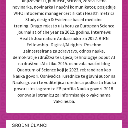
književnosti, publicist, scitech, zdravstvena
novinarka, novinarka i naučni komunikator, posjeduje
WHO infodemic manager certifikat i Health metrics
Study design & Evidence based medicine
trening. Drugo mjesto u izboru za European Science
journalist of the year za 2022. godinu. Internews
Health Journalism Ambassador za 2022. BIRN
Fellowship- Digital/AI rights. Posebno
zainteresirana za zdravstvo, odnos nauke,
demokratije i društva te utjecaj tehnologije poput AI
na društvo i AI etiku. 2015. osnovala naučni blog
Quantum of Science koji je 2023. rebrandiran kao
Nauka govori. Osnivačica i urednice te glavni autor na
Nauka govori te voditeljica i urednica podkasta Nauka
govori i Instagram te FB profila Nauka govori. 2018.
osnovala i stranicu za informisanje o vakcinama
Vakcine.ba.
SRODNI ČLANCI