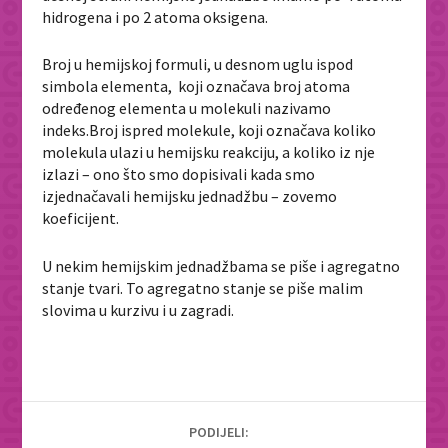
hidrogena i po 2 atoma oksigena.
Broj u hemijskoj formuli, u desnom uglu ispod
simbola elementa, koji označava broj atoma
određenog elementa u molekuli nazivamo
indeks.Broj ispred molekule, koji označava koliko
molekula ulazi u hemijsku reakciju, a koliko iz nje
izlazi – ono što smo dopisivali kada smo
izjednačavali hemijsku jednadžbu – zovemo
koeficijent.
U nekim hemijskim jednadžbama se piše i agregatno
stanje tvari. To agregatno stanje se piše malim
slovima u kurzivu i u zagradi.
PODIJELI: