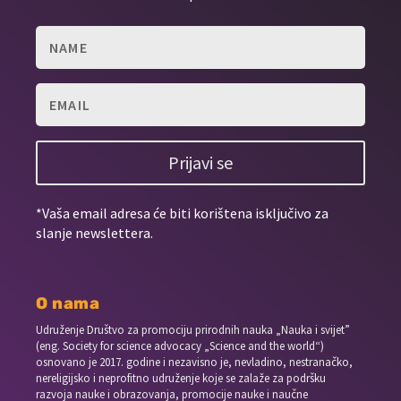
Prijavi se
*Vaša email adresa će biti korištena isključivo za
slanje newslettera.
O nama
Udruženje Društvo za promociju prirodnih nauka „Nauka i svijet”
(eng. Society for science advocacy „Science and the world“)
osnovano je 2017. godine i nezavisno je, nevladino, nestranačko,
nereligijsko i neprofitno udruženje koje se zalaže za podršku
razvoja nauke i obrazovanja, promocije nauke i naučne