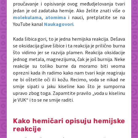
proučavanje i opisivanje ovog međudjelovanja tvari
jedan je od zadataka hemije. Ako želite znati više o
molekulama
,
atomima
i nauci, pretplatite se na
YouTube kanal
Naukagovori
.
Kada šibica gori, to je jedna hemijska reakcija. Dešava
se oksidacija glave šibice i ta reakcija je prilično burna
što vidimo jer se razvija plamen. Reakcija oksidacije
jednog metala, magnezijuma, čak je još burnija. Neke
reakcije su toliko burne da moramo biti veoma
oprezni kada ih radimo kako nam tvari koje reagiraju
ne bi oštetile oči ili kožu. Recimo, voda se nikad ne
smije sipati u jaku kiseline kao što je sumporna
upravo zbog toga. Zapamtite pravilo „voda u kiselinu
je VUK“ i to se ne smije raditi.
Kako hemičari opisuju hemijske
reakcije