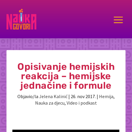
a
Opisivanje hemijskih
reakcija – hemijske
jednačine i formule
Objavio/la
Jelena Kalinić
|
26. nov 2017.
|
Hemija
,
Nauka za djecu
,
Video i podkast