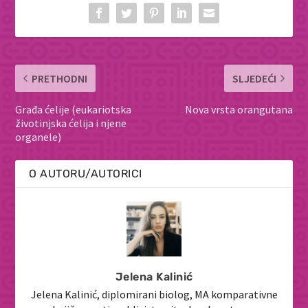
PRETHODNI
SLJEDEĆI
Građa ćelije (eukariotska
Nova vrsta orangutana
životinjska ćelija i njene
organele)
O AUTORU/AUTORICI
Jelena Kalinić
Jelena Kalinić, diplomirani biolog, MA komparativne