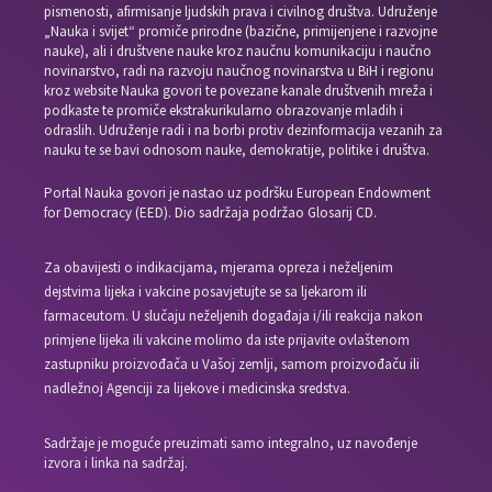
pismenosti, afirmisanje ljudskih prava i civilnog društva. Udruženje
„Nauka i svijet“ promiče prirodne (bazične, primijenjene i razvojne
nauke), ali i društvene nauke kroz naučnu komunikaciju i naučno
novinarstvo, radi na razvoju naučnog novinarstva u BiH i regionu
kroz website Nauka govori te povezane kanale društvenih mreža i
podkaste te promiče ekstrakurikularno obrazovanje mladih i
odraslih. Udruženje radi i na borbi protiv dezinformacija vezanih za
nauku te se bavi odnosom nauke, demokratije, politike i društva.
Portal Nauka govori je nastao uz podršku European Endowment
for Democracy (EED). Dio sadržaja podržao Glosarij CD.
Za obavijesti o indikacijama, mjerama opreza i neželjenim
dejstvima lijeka i vakcine posavjetujte se sa ljekarom ili
farmaceutom. U slučaju neželjenih događaja i/ili reakcija nakon
primjene lijeka ili vakcine molimo da iste prijavite ovlaštenom
zastupniku proizvođača u Vašoj zemlji, samom proizvođaču ili
nadležnoj Agenciji za lijekove i medicinska sredstva.
Sadržaje je moguće preuzimati samo integralno, uz navođenje
izvora i linka na sadržaj.