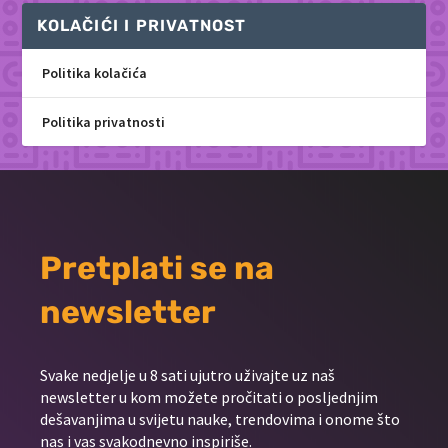
KOLAČIĆI I PRIVATNOST
Politika kolačića
Politika privatnosti
Pretplati se na
newsletter
Svake nedjelje u 8 sati ujutro uživajte uz naš
newsletter u kom možete pročitati o posljednjim
dešavanjima u svijetu nauke, trendovima i onome što
nas i vas svakodnevno inspiriše.