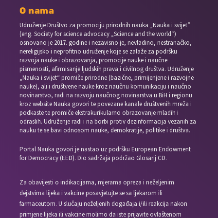
O nama
Udruženje Društvo za promociju prirodnih nauka „Nauka i svijet”
(eng. Society for science advocacy „Science and the world“)
osnovano je 2017. godine i nezavisno je, nevladino, nestranačko,
nereligijsko i neprofitno udruženje koje se zalaže za podršku
razvoja nauke i obrazovanja, promocije nauke i naučne
pismenosti, afirmisanje ljudskih prava i civilnog društva. Udruženje
„Nauka i svijet“ promiče prirodne (bazične, primijenjene i razvojne
nauke), ali i društvene nauke kroz naučnu komunikaciju i naučno
novinarstvo, radi na razvoju naučnog novinarstva u BiH i regionu
kroz website Nauka govori te povezane kanale društvenih mreža i
podkaste te promiče ekstrakurikularno obrazovanje mladih i
odraslih. Udruženje radi i na borbi protiv dezinformacija vezanih za
nauku te se bavi odnosom nauke, demokratije, politike i društva.
Portal Nauka govori je nastao uz podršku European Endowment
for Democracy (EED). Dio sadržaja podržao Glosarij CD.
Za obavijesti o indikacijama, mjerama opreza i neželjenim
dejstvima lijeka i vakcine posavjetujte se sa ljekarom ili
farmaceutom. U slučaju neželjenih događaja i/ili reakcija nakon
primjene lijeka ili vakcine molimo da iste prijavite ovlaštenom