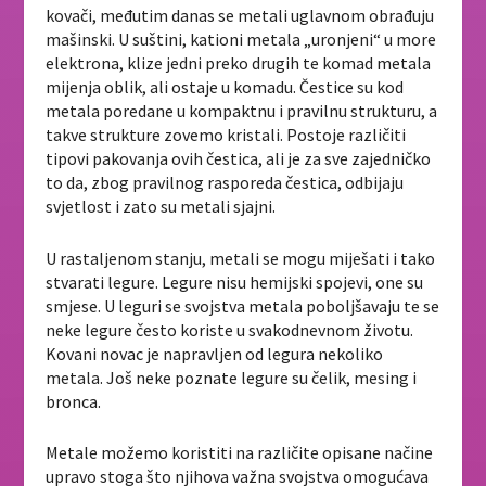
kovači, međutim danas se metali uglavnom obrađuju
mašinski. U suštini, kationi metala „uronjeni“ u more
elektrona, klize jedni preko drugih te komad metala
mijenja oblik, ali ostaje u komadu. Čestice su kod
metala poredane u kompaktnu i pravilnu strukturu, a
takve strukture zovemo kristali. Postoje različiti
tipovi pakovanja ovih čestica, ali je za sve zajedničko
to da, zbog pravilnog rasporeda čestica, odbijaju
svjetlost i zato su metali sjajni.
U rastaljenom stanju, metali se mogu miješati i tako
stvarati legure. Legure nisu hemijski spojevi, one su
smjese. U leguri se svojstva metala poboljšavaju te se
neke legure često koriste u svakodnevnom životu.
Kovani novac je napravljen od legura nekoliko
metala. Još neke poznate legure su čelik, mesing i
bronca.
Metale možemo koristiti na različite opisane načine
upravo stoga što njihova važna svojstva omogućava