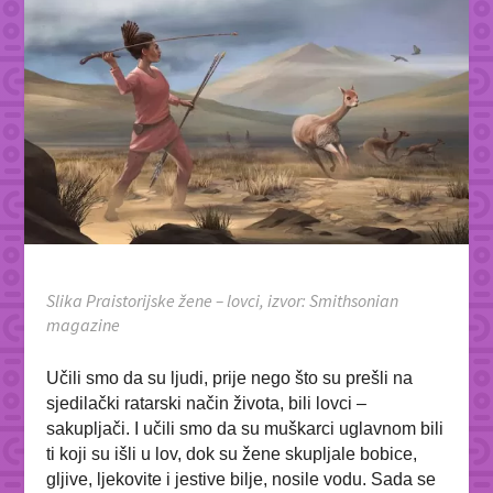
Slika Praistorijske žene – lovci, izvor: Smithsonian
magazine
Učili smo da su ljudi, prije nego što su prešli na
sjedilački ratarski način života, bili lovci –
sakupljači. I učili smo da su muškarci uglavnom bili
ti koji su išli u lov, dok su žene skupljale bobice,
gljive, ljekovite i jestive bilje, nosile vodu. Sada se