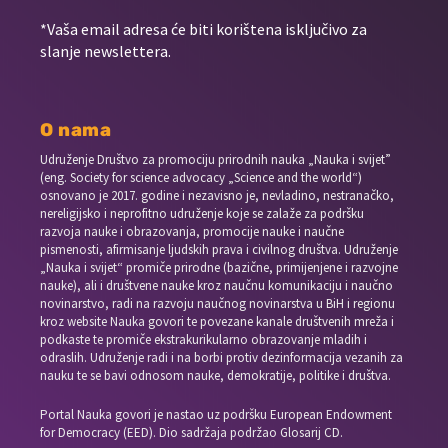
*Vaša email adresa će biti korištena isključivo za
slanje newslettera.
O nama
Udruženje Društvo za promociju prirodnih nauka „Nauka i svijet”
(eng. Society for science advocacy „Science and the world“)
osnovano je 2017. godine i nezavisno je, nevladino, nestranačko,
nereligijsko i neprofitno udruženje koje se zalaže za podršku
razvoja nauke i obrazovanja, promocije nauke i naučne
pismenosti, afirmisanje ljudskih prava i civilnog društva. Udruženje
„Nauka i svijet“ promiče prirodne (bazične, primijenjene i razvojne
nauke), ali i društvene nauke kroz naučnu komunikaciju i naučno
novinarstvo, radi na razvoju naučnog novinarstva u BiH i regionu
kroz website Nauka govori te povezane kanale društvenih mreža i
podkaste te promiče ekstrakurikularno obrazovanje mladih i
odraslih. Udruženje radi i na borbi protiv dezinformacija vezanih za
nauku te se bavi odnosom nauke, demokratije, politike i društva.
Portal Nauka govori je nastao uz podršku European Endowment
for Democracy (EED). Dio sadržaja podržao Glosarij CD.