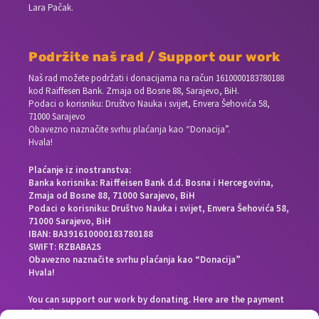
Lara Pačak.
Podržite naš rad / Support our work
Naš rad možete podržati i donacijama na račun
1610000183780188
kod Raiffesen Bank. Zmaja od Bosne 88, Sarajevo, BiH.
Podaci o korisniku: Društvo Nauka i svijet, Envera Šehovića 58,
71000 Sarajevo
Obavezno naznačite svrhu plaćanja kao “Donacija”.
Hvala!
Plaćanje iz inostranstva:
Banka korisnika: Raiffeisen Bank d.d. Bosna i Hercegovina,
Zmaja od Bosne 88, 71000 Sarajevo, BiH
Podaci o korisniku: Društvo Nauka i svijet, Envera Šehovića 58,
71000 Sarajevo, BiH
IBAN: BA391610000183780188
SWIFT: RZBABA2S
Obavezno naznačite svrhu plaćanja kao “Donacija”
Hvala!
You can support our work by donating. Here are the payment
details: