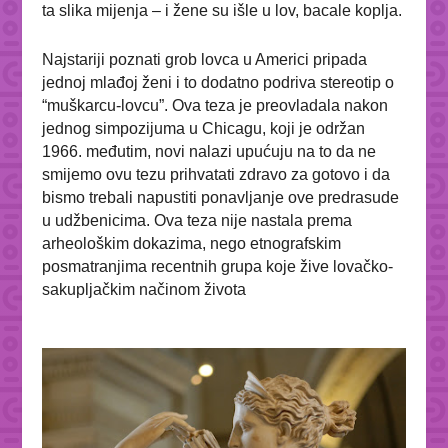
ta slika mijenja – i žene su išle u lov, bacale koplja.
Najstariji poznati grob lovca u Americi pripada
jednoj mlađoj ženi i to dodatno podriva stereotip o
“muškarcu-lovcu”. Ova teza je preovladala nakon
jednog simpozijuma u Chicagu, koji je održan
1966. međutim, novi nalazi upućuju na to da ne
smijemo ovu tezu prihvatati zdravo za gotovo i da
bismo trebali napustiti ponavljanje ove predrasude
u udžbenicima. Ova teza nije nastala prema
arheološkim dokazima, nego etnografskim
posmatranjima recentnih grupa koje žive lovačko-
sakupljačkim načinom života