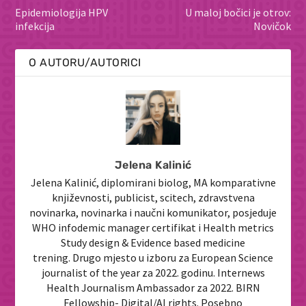
Epidemiologija HPV
U maloj bočici je otrov:
infekcija
Novičok
O AUTORU/AUTORICI
Jelena Kalinić
Jelena Kalinić, diplomirani biolog, MA komparativne
književnosti, publicist, scitech, zdravstvena
novinarka, novinarka i naučni komunikator, posjeduje
WHO infodemic manager certifikat i Health metrics
Study design & Evidence based medicine
trening. Drugo mjesto u izboru za European Science
journalist of the year za 2022. godinu. Internews
Health Journalism Ambassador za 2022. BIRN
Fellowship- Digital/AI rights. Posebno