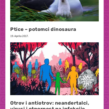
Ptice – potomci dinosaura
19. Aprila 2017.
Otrov i antiotrov: neandertalci,
virusi i otpornost na infekcije