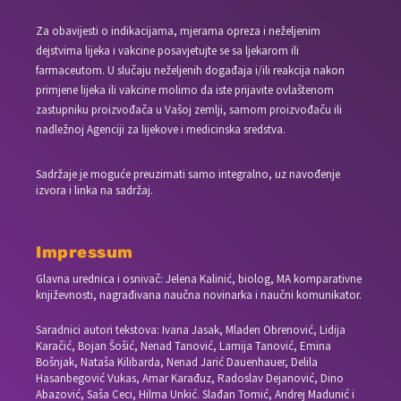
Za obavijesti o indikacijama, mjerama opreza i neželjenim
dejstvima lijeka i vakcine posavjetujte se sa ljekarom ili
farmaceutom. U slučaju neželjenih događaja i/ili reakcija nakon
primjene lijeka ili vakcine molimo da iste prijavite ovlaštenom
zastupniku proizvođača u Vašoj zemlji, samom proizvođaču ili
nadležnoj Agenciji za lijekove i medicinska sredstva.
Sadržaje je moguće preuzimati samo integralno, uz navođenje
izvora i linka na sadržaj.
Impressum
Glavna urednica i osnivač: Jelena Kalinić, biolog, MA komparativne
književnosti, nagrađivana naučna novinarka i naučni komunikator.
Saradnici autori tekstova: Ivana Jasak, Mladen Obrenović, Lidija
Karačić, Bojan Šošić, Nenad Tanović, Lamija Tanović, Emina
Bošnjak, Nataša Kilibarda, Nenad Jarić Dauenhauer, Delila
Hasanbegović Vukas, Amar Karađuz, Radoslav Dejanović, Dino
Abazović, Saša Ceci, Hilma Unkić. Slađan Tomić, Andrej Madunić i