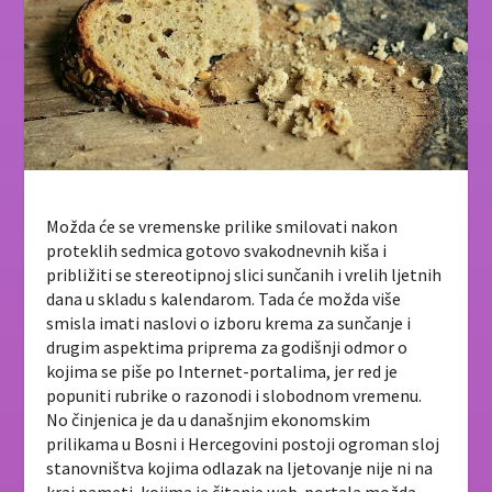
Možda će se vremenske prilike smilovati nakon
proteklih sedmica gotovo svakodnevnih kiša i
približiti se stereotipnoj slici sunčanih i vrelih ljetnih
dana u skladu s kalendarom. Tada će možda više
smisla imati naslovi o izboru krema za sunčanje i
drugim aspektima priprema za godišnji odmor o
kojima se piše po Internet-portalima, jer red je
popuniti rubrike o razonodi i slobodnom vremenu.
No činjenica je da u današnjim ekonomskim
prilikama u Bosni i Hercegovini postoji ogroman sloj
stanovništva kojima odlazak na ljetovanje nije ni na
kraj pameti, kojima je čitanje web-portala možda