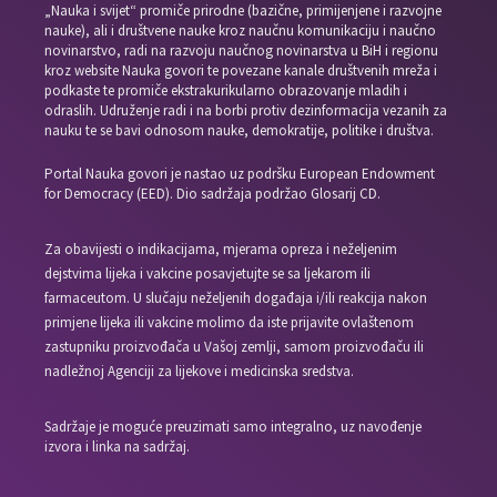
„Nauka i svijet“ promiče prirodne (bazične, primijenjene i razvojne
nauke), ali i društvene nauke kroz naučnu komunikaciju i naučno
novinarstvo, radi na razvoju naučnog novinarstva u BiH i regionu
kroz website Nauka govori te povezane kanale društvenih mreža i
podkaste te promiče ekstrakurikularno obrazovanje mladih i
odraslih. Udruženje radi i na borbi protiv dezinformacija vezanih za
nauku te se bavi odnosom nauke, demokratije, politike i društva.
Portal Nauka govori je nastao uz podršku European Endowment
for Democracy (EED). Dio sadržaja podržao Glosarij CD.
Za obavijesti o indikacijama, mjerama opreza i neželjenim
dejstvima lijeka i vakcine posavjetujte se sa ljekarom ili
farmaceutom. U slučaju neželjenih događaja i/ili reakcija nakon
primjene lijeka ili vakcine molimo da iste prijavite ovlaštenom
zastupniku proizvođača u Vašoj zemlji, samom proizvođaču ili
nadležnoj Agenciji za lijekove i medicinska sredstva.
Sadržaje je moguće preuzimati samo integralno, uz navođenje
izvora i linka na sadržaj.