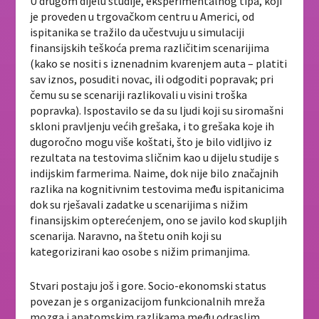
U drugom dijelu studije, eksperimentalnog tipa, koji
je proveden u trgovačkom centru u Americi, od
ispitanika se tražilo da učestvuju u simulaciji
finansijskih teškoća prema različitim scenarijima
(kako se nositi s iznenadnim kvarenjem auta – platiti
sav iznos, posuditi novac, ili odgoditi popravak; pri
čemu su se scenariji razlikovali u visini troška
popravka). Ispostavilo se da su ljudi koji su siromašni
skloni pravljenju većih grešaka, i to grešaka koje ih
dugoročno mogu više koštati, što je bilo vidljivo iz
rezultata na testovima sličnim kao u dijelu studije s
indijskim farmerima. Naime, dok nije bilo značajnih
razlika na kognitivnim testovima među ispitanicima
dok su rješavali zadatke u scenarijima s nižim
finansijskim opterećenjem, ono se javilo kod skupljih
scenarija. Naravno, na štetu onih koji su
kategorizirani kao osobe s nižim primanjima.
Stvari postaju još i gore. Socio-ekonomski status
povezan je s organizacijom funkcionalnih mreža
mozga i anatomskim razlikama među odraslim