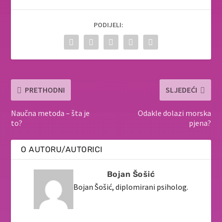
PODIJELI:
PRETHODNI
SLJEDEĆI
Naučna metoda – šta je
Odakle dolazi morska
to?
pjena?
O AUTORU/AUTORICI
Bojan Šošić
Bojan Šošić, diplomirani psiholog.