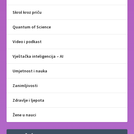
Skrol kroz priču
Quantum of Science
Video i podkast
Vještačka inteligencija – AI
Umjetnost i nauka
Zanimljivosti
Zdravlje i ljepota
Žene u nauci