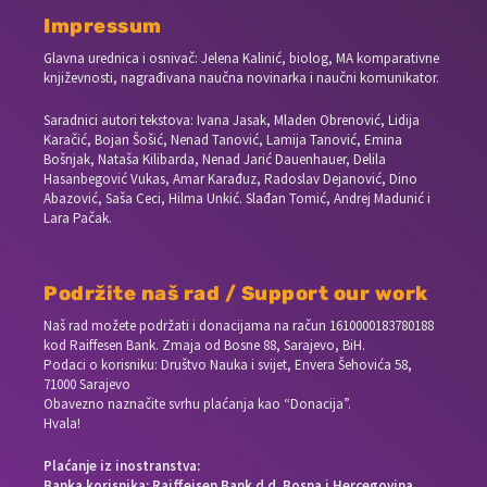
Impressum
Glavna urednica i osnivač: Jelena Kalinić, biolog, MA komparativne
književnosti, nagrađivana naučna novinarka i naučni komunikator.
Saradnici autori tekstova: Ivana Jasak, Mladen Obrenović, Lidija
Karačić, Bojan Šošić, Nenad Tanović, Lamija Tanović, Emina
Bošnjak, Nataša Kilibarda, Nenad Jarić Dauenhauer, Delila
Hasanbegović Vukas, Amar Karađuz, Radoslav Dejanović, Dino
Abazović, Saša Ceci, Hilma Unkić. Slađan Tomić, Andrej Madunić i
Lara Pačak.
Podržite naš rad / Support our work
Naš rad možete podržati i donacijama na račun
1610000183780188
kod Raiffesen Bank. Zmaja od Bosne 88, Sarajevo, BiH.
Podaci o korisniku: Društvo Nauka i svijet, Envera Šehovića 58,
71000 Sarajevo
Obavezno naznačite svrhu plaćanja kao “Donacija”.
Hvala!
Plaćanje iz inostranstva:
Banka korisnika: Raiffeisen Bank d.d. Bosna i Hercegovina,