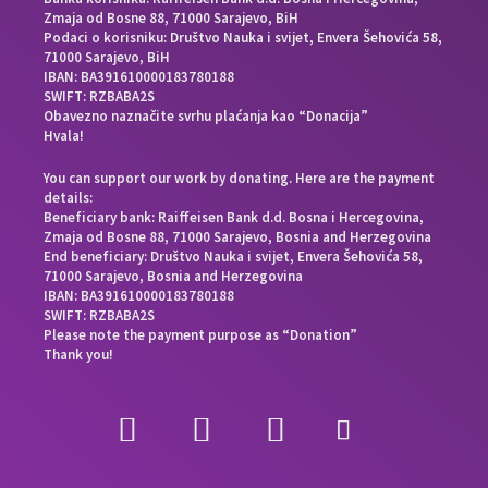
Zmaja od Bosne 88, 71000 Sarajevo, BiH
Podaci o korisniku: Društvo Nauka i svijet, Envera Šehovića 58,
71000 Sarajevo, BiH
IBAN: BA391610000183780188
SWIFT: RZBABA2S
Obavezno naznačite svrhu plaćanja kao “Donacija”
Hvala!
You can support our work by donating. Here are the payment
details:
Beneficiary bank: Raiffeisen Bank d.d. Bosna i Hercegovina,
Zmaja od Bosne 88, 71000 Sarajevo, Bosnia and Herzegovina
End beneficiary: Društvo Nauka i svijet, Envera Šehovića 58,
71000 Sarajevo, Bosnia and Herzegovina
IBAN: BA391610000183780188
SWIFT: RZBABA2S
Please note the payment purpose as “Donation”
Thank you!