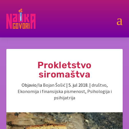
a
Prokletstvo
siromaštva
Objavio/la
Bojan Šošić
|
5. jul 2018.
|
društvo
,
Ekonomija i finansijska pismenost
,
Psihologija i
psihijatrija