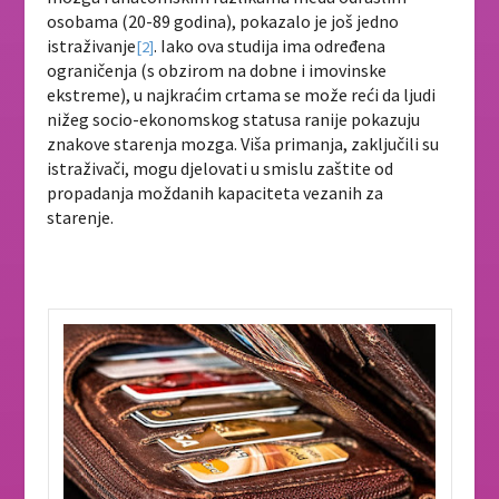
osobama (20-89 godina), pokazalo je još jedno
istraživanje
. Iako ova studija ima određena
[2]
ograničenja (s obzirom na dobne i imovinske
ekstreme), u najkraćim crtama se može reći da ljudi
nižeg socio-ekonomskog statusa ranije pokazuju
znakove starenja mozga.
Viša primanja, zaključili su
istraživači, mogu djelovati u smislu zaštite od
propadanja moždanih kapaciteta vezanih za
starenje.