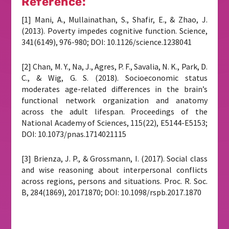
Reference:
[1] Mani, A., Mullainathan, S., Shafir, E., & Zhao, J.
(2013). Poverty impedes cognitive function. Science,
341(6149), 976-980; DOI: 10.1126/science.1238041
[2] Chan, M. Y., Na, J., Agres, P. F., Savalia, N. K., Park, D.
C., & Wig, G. S. (2018). Socioeconomic status
moderates age-related differences in the brain’s
functional network organization and anatomy
across the adult lifespan. Proceedings of the
National Academy of Sciences, 115(22), E5144-E5153;
DOI: 10.1073/pnas.1714021115
[3] Brienza, J. P., & Grossmann, I. (2017). Social class
and wise reasoning about interpersonal conflicts
across regions, persons and situations. Proc. R. Soc.
B, 284(1869), 20171870; DOI: 10.1098/rspb.2017.1870