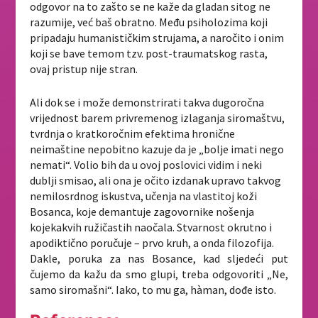
odgovor na to zašto se ne kaže da gladan sitog ne
razumije, već baš obratno. Među psiholozima koji
pripadaju humanističkim strujama, a naročito i onim
koji se bave temom tzv.
post-traumatskog rasta
,
ovaj pristup nije stran.
Ali dok se i može demonstrirati takva dugoročna
vrijednost barem privremenog izlaganja siromaštvu,
tvrdnja o kratkoročnim efektima hronične
neimaštine nepobitno kazuje da je „bolje imati nego
nemati“. Volio bih da u ovoj poslovici vidim i neki
dublji smisao, ali ona je očito izdanak upravo takvog
nemilosrdnog iskustva, učenja na vlastitoj koži
Bosanca, koje demantuje zagovornike nošenja
kojekakvih ružičastih naočala. Stvarnost okrutno i
apodiktično poručuje – prvo kruh, a onda filozofija.
Dakle, poruka za nas Bosance, kad sljedeći put
čujemo da kažu da smo glupi, treba odgovoriti „Ne,
samo siromašni“. Iako, to mu ga, hàman, dođe isto.