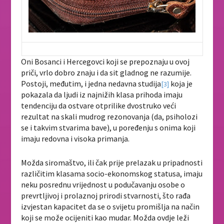
Oni Bosanci i Hercegovci koji se prepoznaju u ovoj
priči, vrlo dobro znaju i da sit gladnog ne razumije.
Postoji, međutim, i jedna nedavna studija
koja je
[3]
pokazala da ljudi iz najnižih klasa prihoda imaju
tendenciju da ostvare otprilike dvostruko veći
rezultat na skali mudrog rezonovanja (da, psiholozi
se i takvim stvarima bave), u poređenju s onima koji
imaju redovna i visoka primanja.
Možda siromaštvo, ili čak prije prelazak u pripadnosti
različitim klasama socio-ekonomskog statusa, imaju
neku posrednu vrijednost u podučavanju osobe o
prevrtljivoj i prolaznoj prirodi stvarnosti, što rađa
izvjestan kapacitet da se o svijetu promišlja na način
koji se može ocijeniti kao mudar. Možda ovdje leži