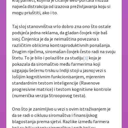
najveća distrakcija od izazova preživljavanja koju si
mogu priuštiti, ako i to.
Taj sloj stanovništva vrlo dobro zna ono što ostale
podsjeća jedna reklama, da gladan čovjek nije baš
svoj. Činjenica je da je neimaština povezana s
različitim oblicima kontraproduktivnih ponašanja.
Drugim riječima, siromašan čovjek često radi na svoju
štetu. To je bilo i polazište za studiju
koja je
[1]
pokazala da siromaštvo među farmerima koji
uzgajaju šećernu trsku u Indiji stoji u jasnoj vezi s
lošijim kognitivnim funkcionisanjem, mjerenim
standardnim testom inteligencije (Ravenove
progresivne matrice) i testom kognitivne kontrole
(numerička verzija Stroopovog testa).
Ono što je zanimljivo u vezi s ovim istraživanjem je
da se radi o ciklusu siromaštva i finansijskog
blagostanja prema sjetvi. Razlike između farmera
koji su bili u stanju siromaštva i onih koji su