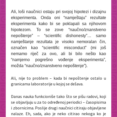
Ali, loši naučnici ostaju pri svojoj hipotezi i dizajnu
eksperimenta. Onda oni “namještaju” rezultate
eksperimenta kako bi se poklapali sa njihovom
hipotezom. To se zove “naučno/znanstveno
nepoštenje” – “scientific dishonesty”… samo
namještanje rezultata je visoko nemoralan čin,
označen kao “scientific misconduct” (mi još
nemamo riječ za ovo, ali bi bilo nešto kao
“namjerno pogrešno vođenje eksperimenta”,
možda “naučno/znanstveno nepoštenje”).
Ali, nije to problem – kada bi nepoštenje ostalo u
granicama laboratorije u kojoj se dešava.
Danas nauka funkcioniše tako što se pišu radovi, koji
se objavljuju u za to određenoj periodici – časopisima
i zbornicima. Poslije drugi naučnici citiraju objavljene
nalaze. Eh, sada, ako je neko citirao nekoga ko je