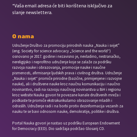
*Vaša email adresa će biti korištena isključivo za
slanje newslettera.
O nama
Udruženje Društvo za promociju prirodnih nauka „Nauka i svijet”
(eng. Society for science advocacy „Science and the world“)
osnovano je 2017. godine i nezavisno je, nevladino, nestranačko,
nereligijsko i neprofitno udruženje koje se zalaže za podršku
razvoja nauke i obrazovanja, promocije nauke i naučne
pismenosti, afirmisanje ljudskih prava i civilnog društva. Udruženje
„Nauka i svijet“ promiče prirodne (bazične, primijenjene i razvojne
nauke), ali i društvene nauke kroz naučnu komunikaciju i naučno
novinarstvo, radi na razvoju naučnog novinarstva u BiH i regionu
kroz website Nauka govori te povezane kanale društvenih mreža i
podkaste te promiče ekstrakurikularno obrazovanje mladih i
odraslih. Udruženje radi i na borbi protiv dezinformacija vezanih za
nauku te se bavi odnosom nauke, demokratije, politike i društva.
Portal Nauka govori je nastao uz podršku European Endowment
for Democracy (EED). Dio sadržaja podržao Glosarij CD.