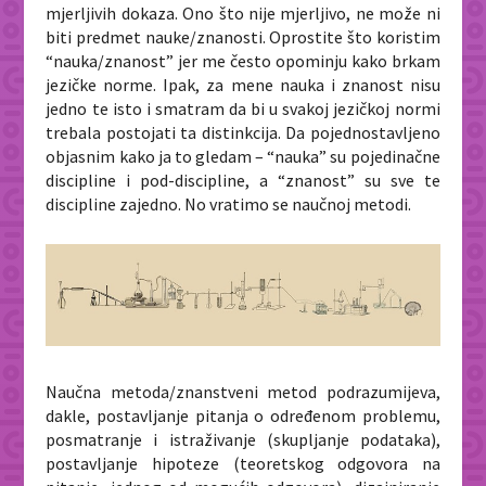
mjerljivih dokaza. Ono što nije mjerljivo, ne može ni
biti predmet nauke/znanosti.
Oprostite što koristim
“nauka/znanost” jer me često opominju kako brkam
jezičke norme. Ipak, za mene nauka i znanost nisu
jedno te isto i smatram da bi u svakoj jezičkoj normi
trebala postojati ta distinkcija. Da pojednostavljeno
objasnim kako ja to gledam – “nauka” su pojedinačne
discipline i pod-discipline, a “znanost” su sve te
discipline zajedno. No vratimo se naučnoj metodi.
Naučna metoda/znanstveni metod podrazumijeva,
dakle, postavljanje pitanja o određenom problemu,
posmatranje i istraživanje (skupljanje podataka),
postavljanje hipoteze (teoretskog odgovora na