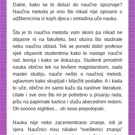
Dakle, kako se to dolazi do naučne spoznaje?
Naučna metoda je ono što nikad nije opisano u
udžbenicima iz kojih djeca i omladina uče nauku.
Šta je to naučna metoda vam skoro pa nikad ne
objasne ni na fakultetu, bez obzira što studirate
neku naučnu oblast. Tek se poneki dobri profesor
sjeti objasniti studentima kako to nastaje naučni
rad, teorija i kako se dokazuju. Studenti prirodnih
nauka obično tek na bivšem magistarskom, sada
master studiju, nauče nešto o naučnoj metodi,
uglavnom kako skupljati i bilježiti podatke. A i kada
to uče, obično im samo kažu da naslove literature,
citate i sve ono što im je potrebno u pisanju rada,
pišu na papirnate kartice i slažu abecednim redom.
Oh sooooo eighties… oh sooo prepotopski.
Nauka nije neko zacementirano znanje, niti je
vjera. Naučnici nisu nikakvi “sveštenici znanja”