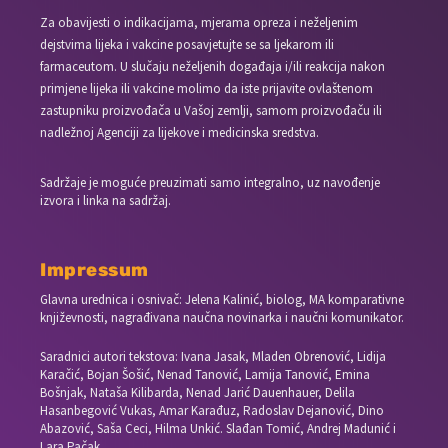
Za obavijesti o indikacijama, mjerama opreza i neželjenim
dejstvima lijeka i vakcine posavjetujte se sa ljekarom ili
farmaceutom. U slučaju neželjenih događaja i/ili reakcija nakon
primjene lijeka ili vakcine molimo da iste prijavite ovlaštenom
zastupniku proizvođača u Vašoj zemlji, samom proizvođaču ili
nadležnoj Agenciji za lijekove i medicinska sredstva.
Sadržaje je moguće preuzimati samo integralno, uz navođenje
izvora i linka na sadržaj.
Impressum
Glavna urednica i osnivač: Jelena Kalinić, biolog, MA komparativne
književnosti, nagrađivana naučna novinarka i naučni komunikator.
Saradnici autori tekstova: Ivana Jasak, Mladen Obrenović, Lidija
Karačić, Bojan Šošić, Nenad Tanović, Lamija Tanović, Emina
Bošnjak, Nataša Kilibarda, Nenad Jarić Dauenhauer, Delila
Hasanbegović Vukas, Amar Karađuz, Radoslav Dejanović, Dino
Abazović, Saša Ceci, Hilma Unkić. Slađan Tomić, Andrej Madunić i
Lara Pačak.