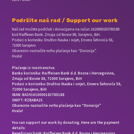
Podržite naš rad / Support our work
Naš rad možete podržati i donacijama na račun
1610000183780188
kod Raiffesen Bank. Zmaja od Bosne 88, Sarajevo, BiH.
Podaci o korisniku: Društvo Nauka i svijet, Envera Šehovića 58,
71000 Sarajevo
Obavezno naznačite svrhu plaćanja kao “Donacija”.
Hvala!
Plaćanje iz inostranstva:
Banka korisnika: Raiffeisen Bank d.d. Bosna i Hercegovina,
Zmaja od Bosne 88, 71000 Sarajevo, BiH
Podaci o korisniku: Društvo Nauka i svijet, Envera Šehovića 58,
71000 Sarajevo, BiH
IBAN: BA391610000183780188
SWIFT: RZBABA2S
Obavezno naznačite svrhu plaćanja kao “Donacija”
Hvala!
You can support our work by donating. Here are the payment
details:
Beneficiary bank: Raiffeisen Bank d.d. Bosna i Hercegovina,