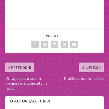
PODIJELI:
PRETHODNI
SLJEDEĆI
Uticaj stresa u ranom
Prokletstvo siromaštva
djetinjstvu i pubertetu na
razvoj
O AUTORU/AUTORICI