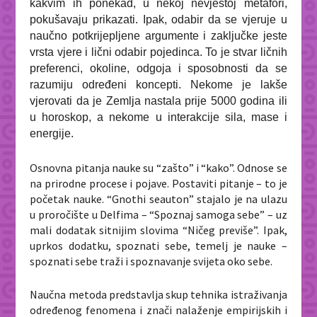
kakvim ih ponekad, u nekoj nevještoj metafori,
pokušavaju prikazati. Ipak, odabir da se vjeruje u
naučno potkrijepljene argumente i zaključke jeste
vrsta vjere i lični odabir pojedinca. To je stvar ličnih
preferenci, okoline, odgoja i sposobnosti da se
razumiju određeni koncepti. Nekome je lakše
vjerovati da je Zemlja nastala prije 5000 godina ili
u horoskop, a nekome u interakcije sila, mase i
energije.
Osnovna pitanja nauke su “zašto” i “kako”. Odnose se
na prirodne procese i pojave. Postaviti pitanje – to je
početak nauke. “Gnothi seauton” stajalo je na ulazu
u proročište u Delfima – “Spoznaj samoga sebe” – uz
mali dodatak sitnijim slovima “Ničeg previše”. Ipak,
uprkos dodatku, spoznati sebe, temelj je nauke –
spoznati sebe traži i spoznavanje svijeta oko sebe.
Naučna metoda predstavlja skup tehnika istraživanja
određenog fenomena i znači nalaženje empirijskih i