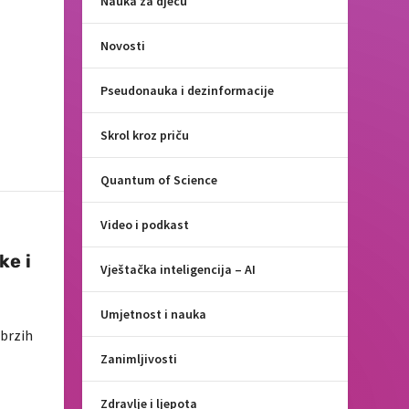
Nauka za djecu
Novosti
Pseudonauka i dezinformacije
Skrol kroz priču
Quantum of Science
Video i podkast
ke i
Vještačka inteligencija – AI
Umjetnost i nauka
 brzih
Zanimljivosti
Zdravlje i ljepota