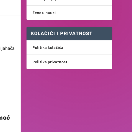
Žene u nauci
KOLAČIĆI I PRIVATNOST
Politika kolačića
i jahača
Politika privatnosti
 moć