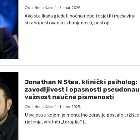
Od
Jelena Kalinić
|
3. mar 2026.
Ako ste ikada gledali noćno nebo i osjetili mješavinu
strahopoštovanja i zbunjenosti, postoji...
Jonathan N Stea, klinički psiholog:
zavodljivost i opasnosti pseudonau
važnost naučne pismenosti
Od
Jelena Kalinić
|
1. nov 2025.
U svijetu u kojem je mentalno zdravlje postalo tržište
rješenja, viralnih „terapija“ i...