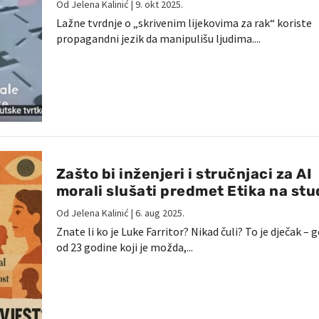
Od
Jelena Kalinić
|
9. okt 2025.
Lažne tvrdnje o „skrivenim lijekovima za rak“ koriste
propagandni jezik da manipulišu ljudima....
Zašto bi inženjeri i stručnjaci za AI
morali slušati predmet Etika na stu
Od
Jelena Kalinić
|
6. aug 2025.
Znate li ko je Luke Farritor? Nikad čuli? To je dječak – g
od 23 godine koji je možda,...