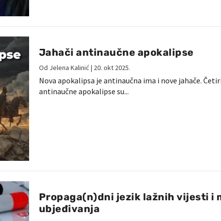
Jahači antinaučne apokalipse
Od
Jelena Kalinić
|
20. okt 2025.
Nova apokalipsa je antinaučna ima i nove jahače. Četir
antinaučne apokalipse su...
Propaga(n)dni jezik lažnih vijesti i
ubjeđivanja