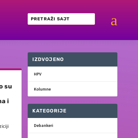
a
IZDVOJENO
HPV
o su
Kolumne
a i
KATEGORIJE
Debankeri
iciji