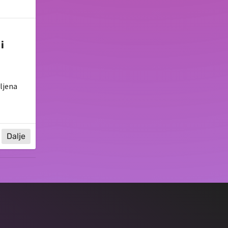
i
vljena