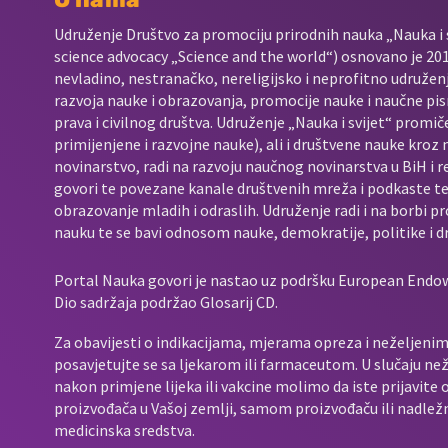
Udruženje Društvo za promociju prirodnih nauka „Nauka i s
science advocacy „Science and the world“) osnovano je 2017
nevladino, nestranačko, nereligijsko i neprofitno udružen
razvoja nauke i obrazovanja, promocije nauke i naučne pis
prava i civilnog društva. Udruženje „Nauka i svijet“ promič
primijenjene i razvojne nauke), ali i društvene nauke kroz
novinarstvo, radi na razvoju naučnog novinarstva u BiH i 
govori te povezane kanale društvenih mreža i podkaste t
obrazovanje mladih i odraslih. Udruženje radi i na borbi p
nauku te se bavi odnosom nauke, demokratije, politike i d
Portal Nauka govori je nastao uz podršku European End
Dio sadržaja podržao Glosarij CD.
Za obavijesti o indikacijama, mjerama opreza i neželjenim 
posavjetujte se sa ljekarom ili farmaceutom. U slučaju neže
nakon primjene lijeka ili vakcine molimo da iste prijavit
proizvođača u Vašoj zemlji, samom proizvođaču ili nadležno
medicinska sredstva.