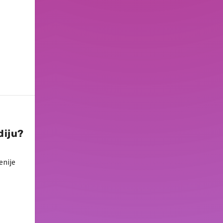
diju?
enije