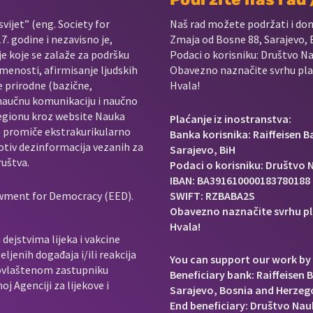
vijet” (eng. Society for
Naš rad možete podržati i do
. godine i nezavisno je,
Zmaja od Bosne 88, Sarajevo, 
je koje se zalaže za podršku
Podaci o korisniku: Društvo Na
menosti, afirmisanje ljudskih
Obavezno naznačite svrhu plać
e prirodne (bazične,
Hvala!
 naučnu komunikaciju i naučno
regionu kroz website Nauka
Plaćanje iz inostranstva:
e promiče ekstrakurikularno
Banka korisnika: Raiffeisen 
rotiv dezinformacija vezanih za
Sarajevo, BiH
ruštva.
Podaci o korisniku: Društvo N
IBAN: BA391610000183780188
owment for Democracy (EED).
SWIFT: RZBABA2S
Obavezno naznačite svrhu pl
Hvala!
dejstvima lijeka i vakcine
ljenih događaja i/ili reakcija
You can support our work by 
e ovlaštenom zastupniku
Beneficiary bank: Raiffeisen 
j Agenciji za lijekove i
Sarajevo, Bosnia and Herzeg
End beneficiary: Društvo Nauk