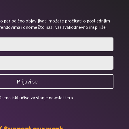
 periodično objavljivati možete pročitati o posljednjim
rendovima i onome što nas i vas svakodnevno inspiriše.
Prijavi se
štena isključivo za slanje newslettera.
 / Support our work