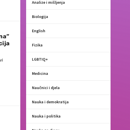
Analize i mišljenja
Biologija
English
čna”
cija
Fizika
LGBTIQ+
vi
Medicina
Naučnici i djela
Nauka i demokratija
Nauka i politika