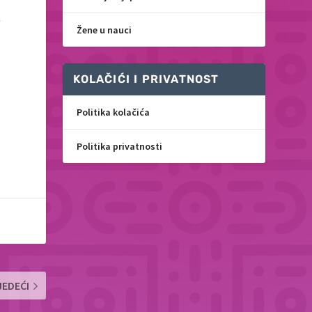
e
Žene u nauci
KOLAČIĆI I PRIVATNOST
Politika kolačića
Politika privatnosti
JEDEĆI