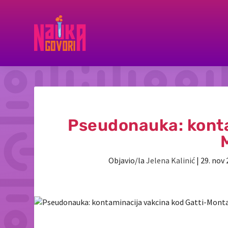
Pseudonauka: konta
Objavio/la
Jelena Kalinić
|
29. nov 