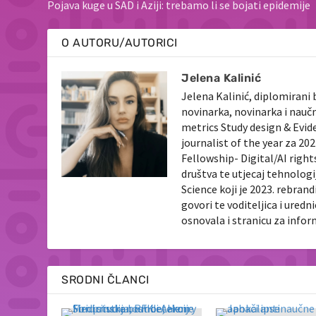
Pojava kuge u SAD i Aziji: trebamo li se bojati epidemije
O AUTORU/AUTORICI
Jelena Kalinić
Jelena Kalinić, diplomirani 
novinarka, novinarka i nauč
metrics Study design & Evid
journalist of the year za 2
Fellowship- Digital/AI righ
društva te utjecaj tehnologi
Science koji je 2023. rebran
govori te voditeljica i ured
osnovala i stranicu za info
SRODNI ČLANCI