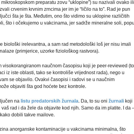
a mikroskopskom preparatu zovu “uklopine”) su nazivali ovako il
azvali crvenim krvnim zrncima jer im je “ličilo na to”. Rad je pun
jučci šta je šta. Međutim, ono što vidimo su uklopine različitih
soli, što i očekujemo u vakcinama, jer sadrže mineralne soli, popu
 biološki irelevantna, a sam rad metodološki loš jer nisu imali
nalaze (primjerice, uzorke fiziološkog rastvora).
om visokorangiranom naučnom časopisu koji je peer-reviewed (t
ci iz iste oblasti, tako se kontroliše vrijednost rada), nego u
i vam se objavilo. Ovakvi časopisi i radovi se u naučnim
ože objaviti šta god hoćete bez kontrole.
ključen na
listu predatorskih žurnala
. Da, to su oni
žurnali
koji
aš rad i da žele da objavite kod njih. Samo da im platite. I da 
 kako dobili tak
ve mailove.
razina anorganske kontaminacije u vakcinama
minimalna, što