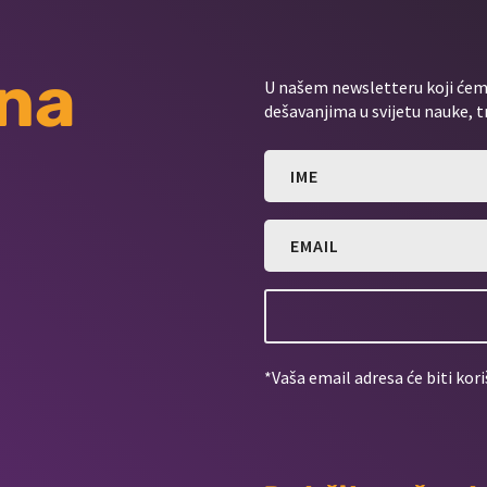
 na
U našem newsletteru koji ćemo
dešavanjima u svijetu nauke, t
*Vaša email adresa će biti kori