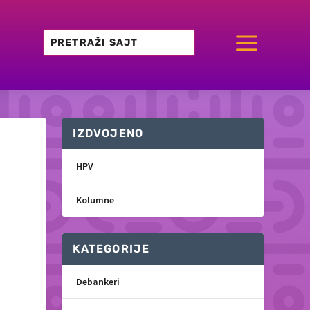
a
IZDVOJENO
-
HPV
Kolumne
KATEGORIJE
Debankeri