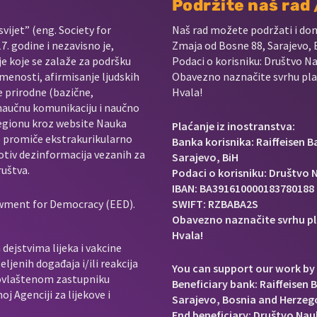
Podržite naš rad
vijet” (eng. Society for
Naš rad možete podržati i do
. godine i nezavisno je,
Zmaja od Bosne 88, Sarajevo, 
je koje se zalaže za podršku
Podaci o korisniku: Društvo Na
menosti, afirmisanje ljudskih
Obavezno naznačite svrhu plać
e prirodne (bazične,
Hvala!
 naučnu komunikaciju i naučno
regionu kroz website Nauka
Plaćanje iz inostranstva:
e promiče ekstrakurikularno
Banka korisnika: Raiffeisen 
rotiv dezinformacija vezanih za
Sarajevo, BiH
ruštva.
Podaci o korisniku: Društvo N
IBAN: BA391610000183780188
owment for Democracy (EED).
SWIFT: RZBABA2S
Obavezno naznačite svrhu pl
Hvala!
dejstvima lijeka i vakcine
ljenih događaja i/ili reakcija
You can support our work by 
e ovlaštenom zastupniku
Beneficiary bank: Raiffeisen 
j Agenciji za lijekove i
Sarajevo, Bosnia and Herzeg
End beneficiary: Društvo Nauk