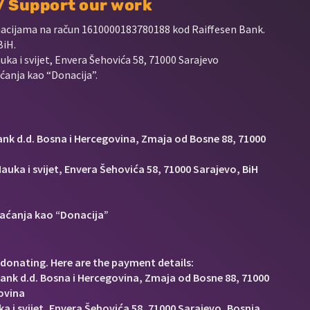
 / Support our work
nacijama na račun
1610000183780188 kod Raiffesen Bank.
BiH.
uka i svijet, Envera Šehovića 58, 71000 Sarajevo
anja kao “Donacija”.
Bank d.d. Bosna i Hercegovina, Zmaja od Bosne 88, 71000
auka i svijet, Envera Šehovića 58, 71000 Sarajevo, BiH
aćanja kao “Donacija”
donating. Here are the payment details:
Bank d.d. Bosna i Hercegovina, Zmaja od Bosne 88, 71000
ovina
a i svijet, Envera Šehovića 58, 71000 Sarajevo, Bosnia