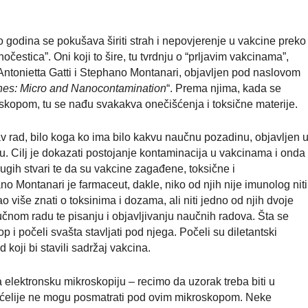
 godina se pokušava širiti strah i nepovjerenje u vakcine preko
očestica”. Oni koji to šire, tu tvrdnju o “prljavim vakcinama”,
 Antonietta Gatti i Stephano Montanari, objavljen pod naslovom
ines: Micro and Nanocontamination
“. Prema njima, kada se
skopom, tu se nađu svakakva onečišćenja i toksične materije.
v rad, bilo koga ko ima bilo kakvu naučnu pozadinu, objavljen 
. Cilj je dokazati postojanje kontaminacija u vakcinama i onda
rugih stvari te da su vakcine zagađene, toksične i
ano Montanari je farmaceut, dakle, niko od njih nije imunolog niti
o više znati o toksinima i dozama, ali niti jedno od njih dvoje
učnom radu te pisanju i objavljivanju naučnih radova. Šta se
p i počeli svašta stavljati pod njega. Počeli su diletantski
koji bi stavili sadržaj vakcina.
a elektronsku mikroskopiju – recimo da uzorak treba biti u
ve ćelije ne mogu posmatrati pod ovim mikroskopom. Neke