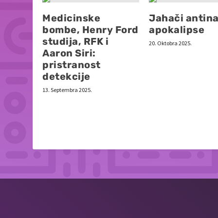
Medicinske
Jahači antin
bombe, Henry Ford
apokalipse
studija, RFK i
20. Oktobra 2025.
Aaron Siri:
pristranost
detekcije
13. Septembra 2025.