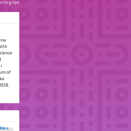
otiv gripe
ena
alth
Science
N
i
tum of
uka
2018.