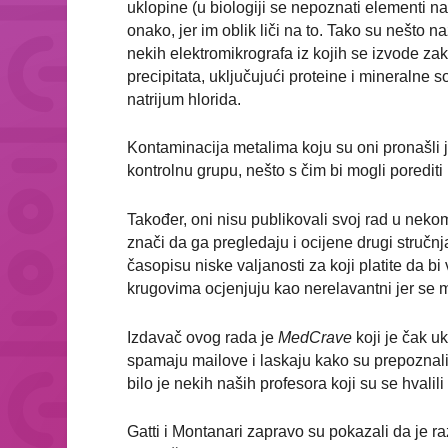
uklopine (u biologiji se nepoznati elementi n
onako, jer im oblik liči na to. Tako su nešto n
nekih elektromikrografa iz kojih se izvode zakl
precipitata, uključujući proteine i mineralne 
natrijum hlorida.
Kontaminacija metalima koju su oni pronašli je
kontrolnu grupu, nešto s čim bi mogli porediti 
Također, oni nisu publikovali svoj rad u nek
znači da ga pregledaju i ocijene drugi stručnja
časopisu niske valjanosti za koji platite da b
krugovima ocjenjuju kao nerelavantni jer se m
Izdavač ovog rada je
MedCrave
koji je čak u
spamaju mailove i laskaju kako su prepoznali v
bilo je nekih naših profesora koji su se hvalili
Gatti i Montanari zapravo su pokazali da je 