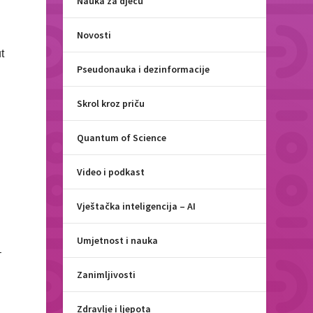
Nauka za djecu
i
Novosti
t
Pseudonauka i dezinformacije
Skrol kroz priču
Quantum of Science
o
Video i podkast
Vještačka inteligencija – AI
Umjetnost i nauka
–
Zanimljivosti
Zdravlje i ljepota