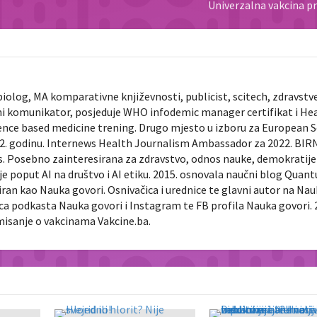
Univerzalna vakcina pr
biolog, MA komparativne književnosti, publicist, scitech, zdravstv
ni komunikator, posjeduje WHO infodemic manager certifikat i He
ence based medicine trening. Drugo mjesto u izboru za European 
022. godinu. Internews Health Journalism Ambassador za 2022. BIR
ts. Posebno zainteresirana za zdravstvo, odnos nauke, demokratije 
je poput AI na društvo i AI etiku. 2015. osnovala naučni blog Quan
diran kao Nauka govori. Osnivačica i urednice te glavni autor na Na
nica podkasta Nauka govori i Instagram te FB profila Nauka govori. 
rmisanje o vakcinama Vakcine.ba.