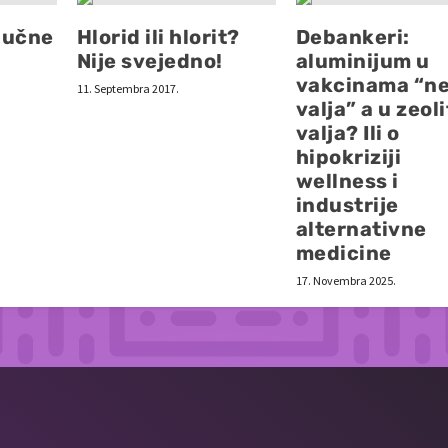
aučne
Hlorid ili hlorit?
Debankeri:
Nije svejedno!
aluminijum u
vakcinama “n
11. Septembra 2017.
valja” a u zeol
valja? Ili o
hipokriziji
wellness i
industrije
alternativne
medicine
17. Novembra 2025.