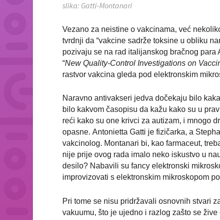
slika: Gatti-Montanari
Vezano za neistine o vakcinama, već nekoliko
tvrdnji da “vakcine sadrže toksine u obliku nan
pozivaju se na rad italijanskog bračnog para
“
New Quality-Control Investigations on Vacc
rastvor vakcina gleda pod elektronskim mikro
Naravno antivakseri jedva dočekaju bilo kaka
bilo kakvom časopisu da kažu kako su u pravu
reći kako su one krivci za autizam, i mnogo d
opasne.
Antonietta Gatti je fizičarka, a Steph
vakcinolog. Montanari bi, kao farmaceut, treba
nije prije ovog rada imalo neko iskustvo u na
desilo? Nabavili su fancy elektronski mikrosko
improvizovati s elektronskim mikroskopom pod 
Pri tome se nisu pridržavali osnovnih stvari z
vakuumu, što je ujedno i razlog zašto se ži