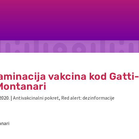
minacija vakcina kod Gatti
Montanari
2020.
|
Antivakcinalni pokret
,
Red alert: dezinformacije