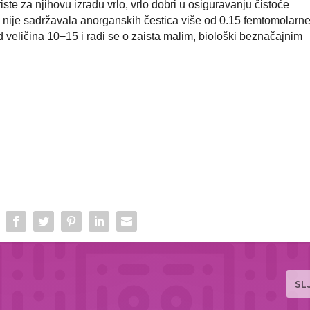
iste za njihovu izradu vrlo, vrlo dobri u osiguravanju čistoće
na nije sadržavala anorganskih čestica više od 0.15 femtomolarn
d veličina 10
−15
i radi se o zaista malim, biološki beznačajnim
SL