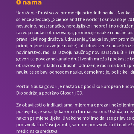
O nama
Udruženje Društvo za promociju prirodnih nauka „Nauka i s
science advocacy „Science and the world“) osnovano je 2017
nevladino, nestranačko, nereligijsko i neprofitno udružen
razvoja nauke i obrazovanja, promocije nauke i naučne pis
prava i civilnog društva. Udruženje „Nauka i svijet“ promič
primijenjene i razvojne nauke), ali i društvene nauke kroz
novinarstvo, radi na razvoju naučnog novinarstva u BiH i 
govori te povezane kanale društvenih mreža i podkaste t
obrazovanje mladih i odraslih. Udruženje radi i na borbi p
nauku te se bavi odnosom nauke, demokratije, politike i d
Portal Nauka govori je nastao uz podršku European End
Dio sadržaja podržao Glosarij CD.
Za obavijesti o indikacijama, mjerama opreza i neželjenim 
posavjetujte se sa ljekarom ili farmaceutom. U slučaju neže
nakon primjene lijeka ili vakcine molimo da iste prijavit
proizvođača u Vašoj zemlji, samom proizvođaču ili nadležno
medicinska sredstva.