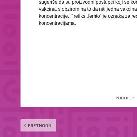
sugeriše da su proizvodni postupci koji se kor
vakcina, s obzirom na to da niti jedna vakci
koncentracije. Prefiks „femto“ je oznaka za re
koncentracijama.
PODIJELI:
PRETHODNI