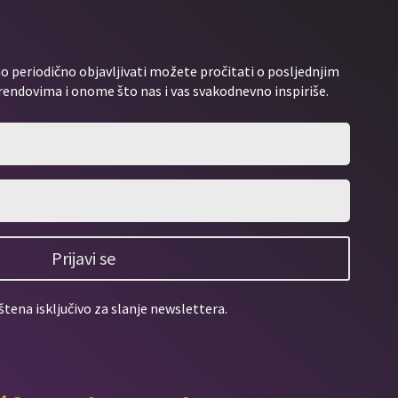
 periodično objavljivati možete pročitati o posljednjim
rendovima i onome što nas i vas svakodnevno inspiriše.
Prijavi se
štena isključivo za slanje newslettera.