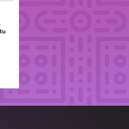
e
itu