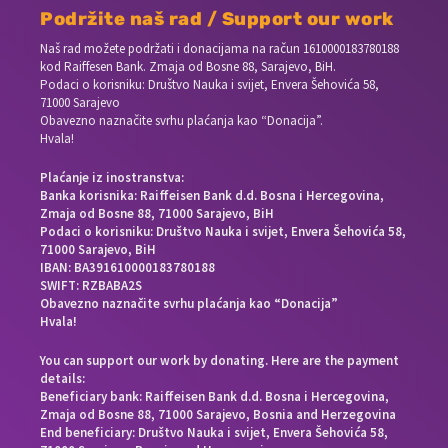
Podržite naš rad / Support our work
Naš rad možete podržati i donacijama na račun
1610000183780188
kod Raiffesen Bank. Zmaja od Bosne 88, Sarajevo, BiH.
Podaci o korisniku: Društvo Nauka i svijet, Envera Šehovića 58,
71000 Sarajevo
Obavezno naznačite svrhu plaćanja kao “Donacija”.
Hvala!
Plaćanje iz inostranstva:
Banka korisnika: Raiffeisen Bank d.d. Bosna i Hercegovina,
Zmaja od Bosne 88, 71000 Sarajevo, BiH
Podaci o korisniku: Društvo Nauka i svijet, Envera Šehovića 58,
71000 Sarajevo, BiH
IBAN: BA391610000183780188
SWIFT: RZBABA2S
Obavezno naznačite svrhu plaćanja kao “Donacija”
Hvala!
You can support our work by donating. Here are the payment
details:
Beneficiary bank: Raiffeisen Bank d.d. Bosna i Hercegovina,
Zmaja od Bosne 88, 71000 Sarajevo, Bosnia and Herzegovina
End beneficiary: Društvo Nauka i svijet, Envera Šehovića 58,