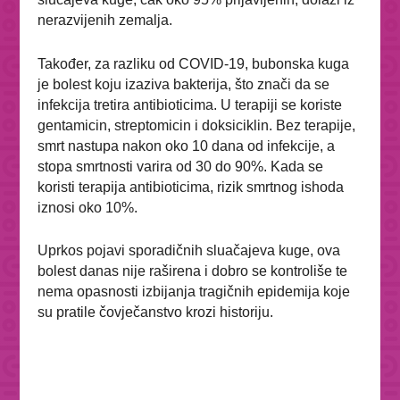
nerazvijenih zemalja.
Također, za razliku od COVID-19, bubonska kuga
je bolest koju izaziva bakterija, što znači da se
infekcija tretira antibioticima. U terapiji se koriste
gentamicin, streptomicin i doksiciklin. Bez terapije,
smrt nastupa nakon oko 10 dana od infekcije, a
stopa smrtnosti varira od 30 do 90%. Kada se
koristi terapija antibioticima, rizik smrtnog ishoda
iznosi oko 10%.
Uprkos pojavi sporadičnih sluačajeva kuge, ova
bolest danas nije raširena i dobro se kontroliše te
nema opasnosti izbijanja tragičnih epidemija koje
su pratile čovječanstvo krozi historiju.