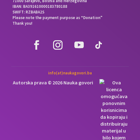
71000 Sarajevo, Bosnia and Herzegovina
IBAN: BA391610000183780188
SWIFT: RZBABA2S
Please note the payment purpose as “Donation”
Thank you!
info(at)naukagovori.ba
Autorska prava © 2026 Nauka govori