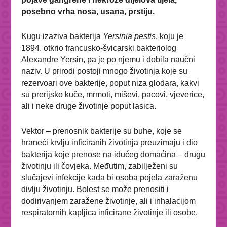
posebno vrha nosa, usana, prstiju.
Kugu izaziva bakterija
Yersinia pestis
, koju je
1894. otkrio francusko-švicarski bakteriolog
Alexandre Yersin, pa je po njemu i dobila naučni
naziv. U prirodi postoji mnogo životinja koje su
rezervoari ove bakterije, poput niza glodara, kakvi
su prerijsko kuče, mrmoti, miševi, pacovi, vjeverice,
ali i neke druge životinje poput lasica.
Vektor – prenosnik bakterije su buhe, koje se
hraneći krvlju inficiranih životinja preuzimaju i dio
bakterija koje prenose na idućeg domaćina – drugu
životinju ili čovjeka. Međutim, zabilježeni su
slučajevi infekcije kada bi osoba pojela zaraženu
divlju životinju. Bolest se može prenositi i
dodirivanjem zaražene životinje, ali i inhalacijom
respiratornih kapljica inficirane životinje ili osobe.