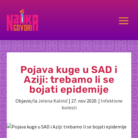
a
Pojava kuge u SAD i
Aziji: trebamo li se
bojati epidemije
Objavio/la
Jelena Kalinić
|
27. nov 2020.
|
Infektivne
bolesti