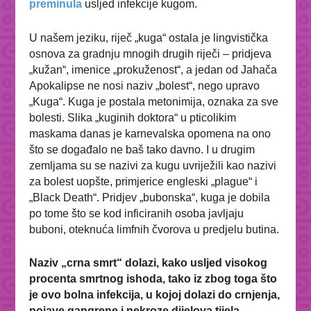
preminula
usljed infekcije kugom.
U našem jeziku, riječ „kuga“ ostala je lingvistička
osnova za gradnju mnogih drugih riječi – pridjeva
„kužan“, imenice „prokuženost“, a jedan od Jahača
Apokalipse ne nosi naziv „bolest“, nego upravo
„Kuga“. Kuga je postala metonimija, oznaka za sve
bolesti. Slika „kuginih doktora“ u pticolikim
maskama danas je karnevalska opomena na ono
što se događalo ne baš tako davno. I u drugim
zemljama su se nazivi za kugu uvriježili kao nazivi
za bolest uopšte, primjerice engleski „plague“ i
„Black Death“. Pridjev „bubonska“, kuga je dobila
po tome što se kod inficiranih osoba javljaju
buboni, oteknuća limfnih čvorova u predjelu butina.
Naziv „crna smrt“ dolazi, kako usljed visokog
procenta smrtnog ishoda, tako iz zbog toga što
je ovo bolna infekcija, u kojoj dolazi do crnjenja,
pojave gangrene i nekroze dijelova tijela,