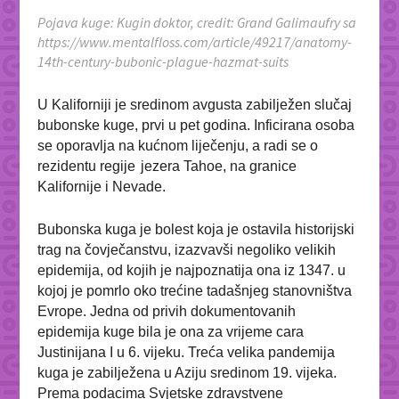
Pojava kuge: Kugin doktor, credit: Grand Galimaufry sa
https://www.mentalfloss.com/article/49217/anatomy-
14th-century-bubonic-plague-hazmat-suits
U Kaliforniji je sredinom avgusta zabilježen slučaj
bubonske kuge, prvi u pet godina. Inficirana osoba
se oporavlja na kućnom liječenju, a radi se o
rezidentu regije
jezera Tahoe, na granice
Kalifornije i Nevade.
Bubonska kuga je bolest koja je ostavila historijski
trag na čovječanstvu, izazvavši negoliko velikih
epidemija, od kojih je najpoznatija ona iz 1347. u
kojoj je pomrlo oko trećine tadašnjeg stanovništva
Evrope. Jedna od privih dokumentovanih
epidemija kuge bila je ona za vrijeme cara
Justinijana I u 6. vijeku. Treća velika pandemija
kuga je zabilježena u Aziju sredinom 19. vijeka.
Prema podacima Svjetske zdravstvene