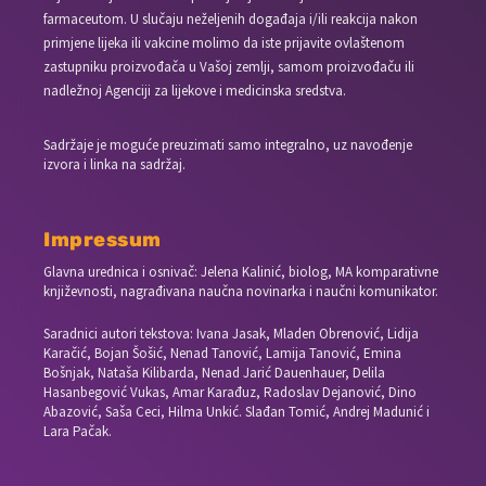
farmaceutom. U slučaju neželjenih događaja i/ili reakcija nakon
primjene lijeka ili vakcine molimo da iste prijavite ovlaštenom
zastupniku proizvođača u Vašoj zemlji, samom proizvođaču ili
nadležnoj Agenciji za lijekove i medicinska sredstva.
Sadržaje je moguće preuzimati samo integralno, uz navođenje
izvora i linka na sadržaj.
Impressum
Glavna urednica i osnivač: Jelena Kalinić, biolog, MA komparativne
književnosti, nagrađivana naučna novinarka i naučni komunikator.
Saradnici autori tekstova: Ivana Jasak, Mladen Obrenović, Lidija
Karačić, Bojan Šošić, Nenad Tanović, Lamija Tanović, Emina
Bošnjak, Nataša Kilibarda, Nenad Jarić Dauenhauer, Delila
Hasanbegović Vukas, Amar Karađuz, Radoslav Dejanović, Dino
Abazović, Saša Ceci, Hilma Unkić. Slađan Tomić, Andrej Madunić i
Lara Pačak.