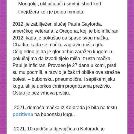
Mongoliji, uključujući i smrtni ishod kod
tinejdžera koji je pojeo mrmota.
2012. je zabilježen slučaj Paula Gaylorda,
amerčkog veterana iz Oregona, koji je bio inficiran
2012. kada je pokušao da spase svog mačka,
Charlia, kada se mačku zaglavio miš u grlu.
Očigledno je da je glodar bio zaražen kugom i u
pokušajima da izvadi tijelo miša iz usta mačka,
Paul je inficiran. Provoeo je 27 dana u komi, prsti
su mu pocrnili, a razvio je čak tri oblika ove strašne
bolesti – bubonsku, pneumotičnu i septikemijsku
kugu, ali je uprkos crnim prognozama preživio.
Ostao je bez vrhova prstiju.
-2021. domaća mačka iz Kolorada je bila na testu
pozitivna
na bubonsku kugu.
-2021. 10-godišnja djevojčica u Koloradu je