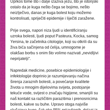
Uprkos tome što i dalje izaziva jezu, što je istorijski
ostalo da je kuga nešto čega se bojimo, nešto
neizlječivo, danas je kuga bolest koju možemo
kontrolisati, spriječiti epidemije i liječiti zaražene.
Prije svega, napori niza ljudi u identificiranju
uzroka bolesti, ljudi poput Pasteura, Kocka, samog
Yersina, te začetnika citologije, koji su otkrili da su
živa bića sačinjena od ćelija, umnogome je
olakšao borbu s onim što volimo nazivati „nevidljivi
neprijatelji“.
Napredak medicine, posebice epidemiologije i
infektologije doprinio je razumijevanju načina
širenja zaraznih bolesti, a povećanje kvalitete
života u mnogim dijelovima svijeta, postojanje
tekuće vode, svijest o značaju higijene, smanjili su
naš kontakt sa različitim parazitima i prenosnicima
bolesti, kakve su buhe. Upravo stoga najviše
slučajeva kuge, čak oko 95% prijavljenih, dolazi iz