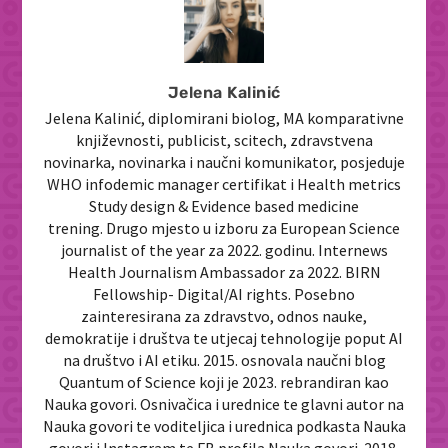
Jelena Kalinić
Jelena Kalinić, diplomirani biolog, MA komparativne
književnosti, publicist, scitech, zdravstvena
novinarka, novinarka i naučni komunikator, posjeduje
WHO infodemic manager certifikat i Health metrics
Study design & Evidence based medicine
trening. Drugo mjesto u izboru za European Science
journalist of the year za 2022. godinu. Internews
Health Journalism Ambassador za 2022. BIRN
Fellowship- Digital/AI rights. Posebno
zainteresirana za zdravstvo, odnos nauke,
demokratije i društva te utjecaj tehnologije poput AI
na društvo i AI etiku. 2015. osnovala naučni blog
Quantum of Science koji je 2023. rebrandiran kao
Nauka govori. Osnivačica i urednice te glavni autor na
Nauka govori te voditeljica i urednica podkasta Nauka
govori i Instagram te FB profila Nauka govori. 2018.