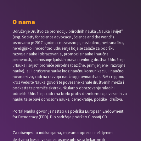
O nama
Udruženje Društvo za promociju prirodnih nauka „Nauka i svijet”
(eng. Society for science advocacy „Science and the world“)
osnovano je 2017. godine i nezavisno je, nevladino, nestranačko,
nereligijsko i neprofitno udruženje koje se zalaže za podršku
razvoja nauke i obrazovanja, promocije nauke i naučne
pismenosti, afirmisanje ljudskih prava i civilnog društva. Udruženje
„Nauka i svijet“ promiče prirodne (bazične, primijenjene i razvojne
nauke), ali i društvene nauke kroz naučnu komunikaciju i naučno
novinarstvo, radi na razvoju naučnog novinarstva u BiH i regionu
kroz website Nauka govori te povezane kanale društvenih mreža i
podkaste te promiče ekstrakurikularno obrazovanje mladih i
odraslih. Udruženje radi i na borbi protiv dezinformacija vezanih za
nauku te se bavi odnosom nauke, demokratije, politike i društva.
Portal Nauka govori je nastao uz podršku European Endowment
for Democracy (EED). Dio sadržaja podržao Glosarij CD.
Za obavijesti o indikacijama, mjerama opreza i neželjenim
dejstvima lijeka i vakcine posavjetujte se sa ljekarom ili