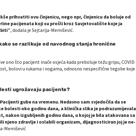
še prihvatiti ovu činjenicu, nego npr, činjenicu da boluje od
tine pacijenata koji su prošli kroz Savjetovalište koje ja
biti”
, dodala je Sejtarija-Memišević.
 kako se razlikuje od navodnog stanja hronične
 ono što pacijent inače osjeća kada preboluje težu gripu, COVID 
bost, bolovi u rukama i nogama, odnosno nespecifične tegobe koje
olesti ugrožavaju pacijente?
. Pacijenti gube na vremenu. Nedavno sam svjedočila da se
ke bolesti oko godinu dana, a klinička slika je podrazumijeval
st, nakon izgubljenih godinu dana, u kojoj je bila atakovana sa
 njeno zdravlje i oslabili organizam, dijagnosticiran joj je ne-
ija-Memišević