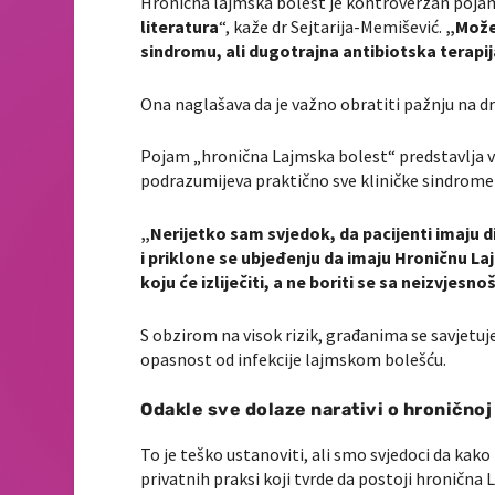
Hronična lajmska bolest je kontroverzan pojam
literatura
“, kaže dr Sejtarija-Memišević.
„Može
sindromu, ali dugotrajna antibiotska terapi
Ona naglašava da je važno obratiti pažnju na 
Pojam „hronična Lajmska bolest“ predstavlja vel
podrazumijeva praktično sve kliničke sindrome
„Nerijetko sam svjedok, da pacijenti imaju d
i priklone se ubjeđenju da imaju Hroničnu Lajm
koju će izliječiti, a ne boriti se sa neizvjes
S obzirom na visok rizik, građanima se savjetuj
opasnost od infekcije lajmskom bolešću.
Odakle sve dolaze narativi o hroničnoj
To je teško ustanoviti, ali smo svjedoci da kak
privatnih praksi koji tvrde da postoji hronična L