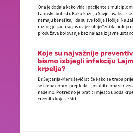
Ona je dodala kako viđa i pacijente s multiplom 
Lajmske bolesti. Kako kaže, u Savjetovalište se
nemaju benefita, i da su sve lošije i lošije. Na ž
razlog je kada su još uvijek ubijeđeni da boluju
produžava bolovanje bez nalaza iz javne ustanov
Koje su najvažnije prevent
bismo izbjegli infekciju La
krpelja?
Dr Sejtarija-Memišević ističe kako se treba pri
se treba dobro pregledati, osobito ona skrivena
nađemo. Potrebno je pratiti mjesto uboda krpelj
crvenilo koje se širi.