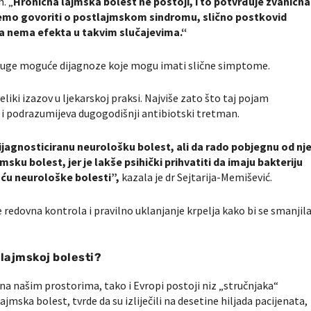
. „
Hronična lajmska bolest ne postoji, i to potvrđuje zvanična
mo govoriti o postlajmskom sindromu, slično postkovid
ja nema efekta u takvim slučajevima.“
druge moguće dijagnoze koje mogu imati slične simptome.
iki izazov u ljekarskoj praksi. Najviše zato što taj pojam
 i podrazumijeva dugogodišnji antibiotski tretman.
ijagnosticiranu neurološku bolest, ali da rado pobjegnu od nj
sku bolest, jer je lakše psihički prihvatiti da imaju bakteriju
nošću neurološke bolesti”,
kazala je dr Sejtarija-Memišević.
e redovna kontrola i pravilno uklanjanje krpelja kako bi se smanjil
 lajmskoj bolesti?
o na našim prostorima, tako i Evropi postoji niz „stručnjaka“
ajmska bolest, tvrde da su izliječili na desetine hiljada pacijenata,