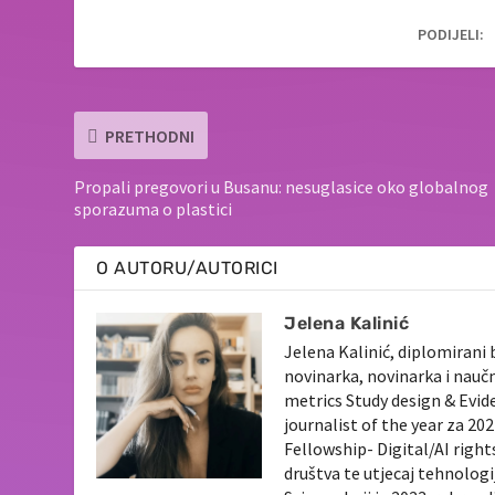
PODIJELI:
PRETHODNI
Propali pregovori u Busanu: nesuglasice oko globalnog
sporazuma o plastici
O AUTORU/AUTORICI
Jelena Kalinić
Jelena Kalinić, diplomirani 
novinarka, novinarka i nauč
metrics Study design & Evid
journalist of the year za 2
Fellowship- Digital/AI righ
društva te utjecaj tehnologi