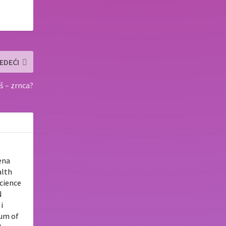
EDEĆI
š – zrnca?
ena
alth
Science
N
i
tum of