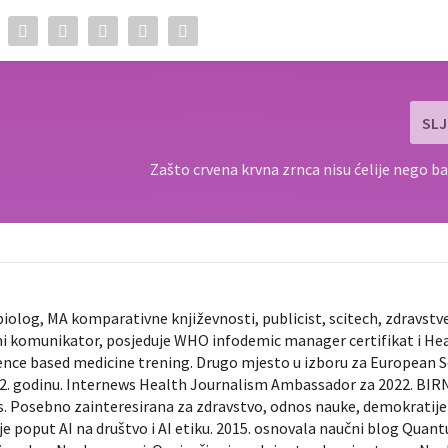
SLJ
Zašto crvena krvna zrnca nisu ćelije nego ba
biolog, MA komparativne književnosti, publicist, scitech, zdravstv
ni komunikator, posjeduje WHO infodemic manager certifikat i He
ence based medicine trening. Drugo mjesto u izboru za European 
022. godinu. Internews Health Journalism Ambassador za 2022. BIR
ts. Posebno zainteresirana za zdravstvo, odnos nauke, demokratije 
je poput AI na društvo i AI etiku. 2015. osnovala naučni blog Quan