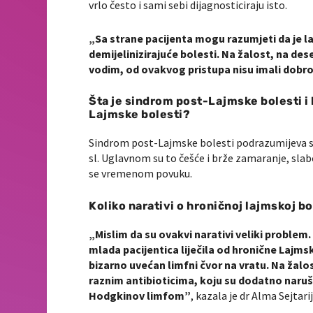
vrlo često i sami sebi dijagnosticiraju isto.
„Sa strane pacijenta mogu razumjeti da je lak
demijelinizirajuće bolesti. Na žalost, na dese
vodim, od ovakvog pristupa nisu imali dobro
Šta je sindrom post-Lajmske bolesti i
Lajmske bolesti?
Sindrom post-Lajmske bolesti podrazumijeva sve
sl. Uglavnom su to češće i brže zamaranje, sla
se vremenom povuku.
Koliko narativi o hroničnoj lajmskoj b
„Mislim da su ovakvi narativi veliki problem
mlada pacijentica liječila od hronične Lajms
bizarno uvećan limfni čvor na vratu. Na žalo
raznim antibioticima, koju su dodatno narušili
Hodgkinov limfom”
, kazala je dr Alma Sejtar