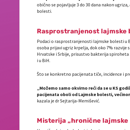
obično se pojavljuje 3 do 30 dana nakon ugriza
bolesti.
Rasprostranjenost lajmske b
Podaci o rasprostranjenosti lajmske bolesti u Bi
osoba prijavi ugriz krpelja, dok oko 7% razvij
Hrvatske i Srbije, prisustvo bakterija spiroheta
i u BiH.
Što se konkretno pacijenata tiče, incidence i 
„Možemo samo okvirno reći da se u KS godišn
pacijenata oboli od Lajmske bolesti, većin
kazala je dr Sejtarija-Memišević.
Misterija „hronične lajmske 