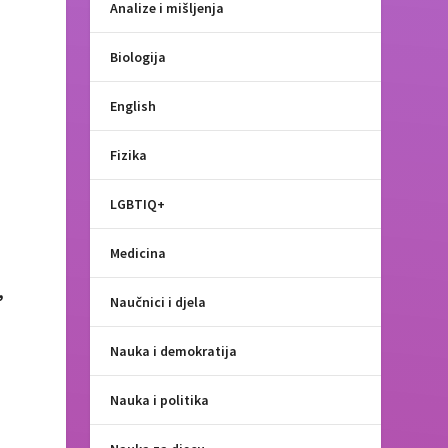
Analize i mišljenja
Biologija
English
Fizika
LGBTIQ+
Medicina
,
Naučnici i djela
Nauka i demokratija
Nauka i politika