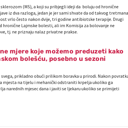
sklerozom (MS), a koji su pribjegli ideji da boluju od hronične
 jave iz dva razloga, jedan je jer sami shvate da od takvog tretman
alost vrlo često nakon dvije, tri godine antibiotske terapije. Drugi
 od hronične Lajmske bolesti, ali im Komisija za bolovanje ne
e, tj. ne priznaju nalaz privatne prakse.
ivne mjere koje možemo preduzeti kako
jmskom bolešću, posebno u sezoni
je svega, prikladno obući prilikom boravka u prirodi. Nakon povratk
 mjesta na tijelu i mehanički odstraniti krpelja ukoliko ga
a narednih mjesec dana i javiti se ljekaru ukoliko se primijeti