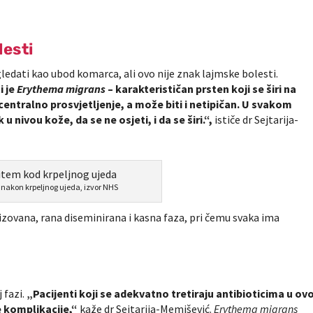
lesti
ledati kao ubod komarca, ali ovo nije znak lajmske bolesti.
 je
Erythema migrans
– karakterističan prsten koji se širi na
 centralno prosvjetljenje, a može biti i netipičan. U svakom
 u nivou kože, da se ne osjeti, i da se širi.“,
ističe dr Sejtarija-
 nakon krpeljnog ujeda, izvor NHS
lizovana, rana diseminirana i kasna faza, pri čemu svaka ima
 fazi.
„Pacijenti koji se adekvatno tretiraju antibioticima u ovo
e komplikacije,“
kaže dr Sejtarija-Memišević.
Erythema migrans