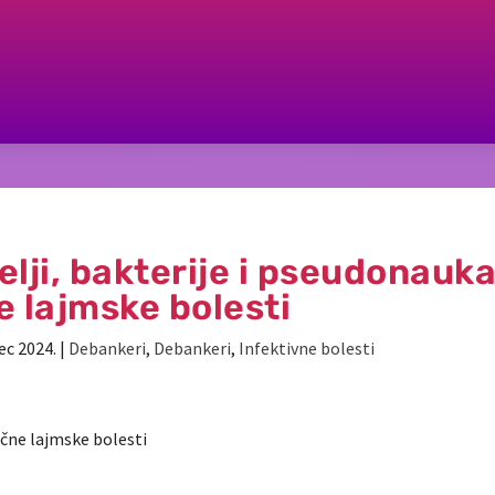
elji, bakterije i pseudonauk
e lajmske bolesti
dec 2024.
|
Debankeri
,
Debankeri
,
Infektivne bolesti