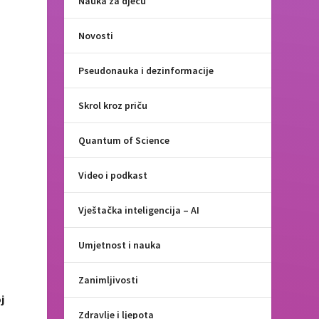
Nauka za djecu
Novosti
Pseudonauka i dezinformacije
Skrol kroz priču
Quantum of Science
Video i podkast
Vještačka inteligencija – AI
Umjetnost i nauka
Zanimljivosti
j
Zdravlje i ljepota