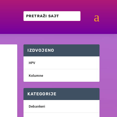
a
IZDVOJENO
a
HPV
Kolumne
KATEGORIJE
Debankeri