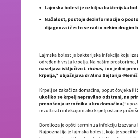
Lajmska bolest je ozbiljna bakterijska bo
Nažalost, postoje dezinformacije o posto
dijagnoza i često se radi o nekim drugim 
Lajmska bolest je bakterijska infekcija koju iz
određenih vrsta krpelja. Na našim prostorima, 
naseljava isključivo
I. ricinus
, i on jedini pr
krpelja,“ objašnjava dr Alma Sejtarija-Memiš
Krpelj se zakači za domaćina, poput čovjeka ili ž
ukoliko se krpelj nepravilno odstrani, na pr
prenošenja uzročnika u krv domaćina,“
upozo
rezultirati infekcijom ako krpelj ostane pričvrš
Borelioza je opšti termin za infekciju izazvan
Najpoznatija je lajmska bolest, koja je specifi