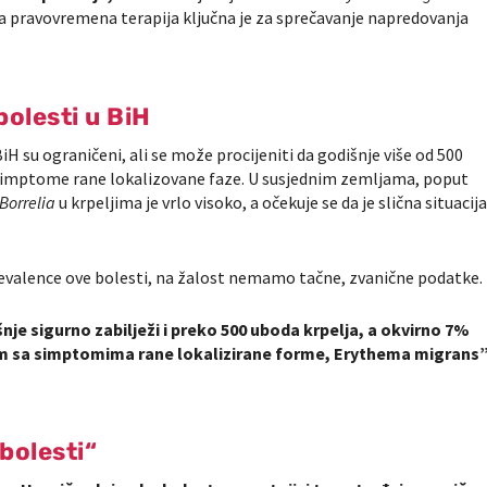
, a pravovremena terapija ključna je za sprečavanje napredovanja
olesti u BiH
H su ograničeni, ali se može procijeniti da godišnje više od 500
e simptome rane lokalizovane faze. U susjednim zemljama, poput
Borrelia
u krpeljima je vrlo visoko, a očekuje se da je slična situacij
prevalence ove bolesti, na žalost nemamo tačne, zvanične podatke.
je sigurno zabilježi i preko 500 uboda krpelja, a okvirno 7%
om sa simptomima rane lokalizirane forme, Erythema migrans”
bolesti“