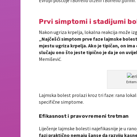
Evropi postoje i
Borrelia afzelii
i
Borrelia garinii
.
Prvi simptomi i stadijumi bo
Nakon ugriza krpelja, lokalna reakcija može izg
„Najčešći simptom prve faze lajmske bolesti
mjestu ugriza krpelja. Ako je tipičan, on ima
slučaju ono što jeste tipično je da je on uvijek
Memišević.
Eritem
Lajmska bolest prolazi kroz tri faze: rana loka
specifične simptome.
Efikasnost i pravovremeni tretman
Liječenje lajmske bolesti najefikasnije je u ranoj
fazi praktično nemaju šanse da razviju kasn