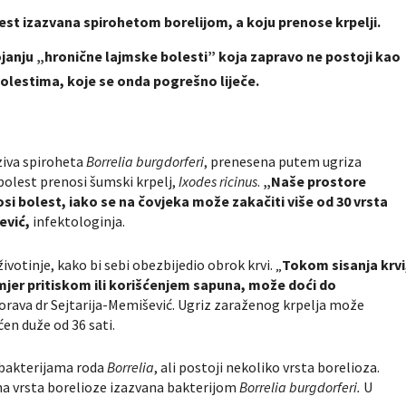
lest izazvana spirohetom borelijom, a koju prenose krpelji.
janju „hronične lajmske bolesti” koja zapravo ne postoji kao
bolestima, koje se onda pogrešno liječe.
aziva spiroheta
Borrelia burgdorferi
, prenesena putem ugriza
bolest prenosi šumski krpelj,
Ixodes ricinus
.
„Naše prostore
enosi bolest, iako se na čovjeka može zakačiti više od 30 vrsta
ević,
infektologinja.
ivotinje, kako bi sebi obezbijedio obrok krvi. „
Tokom sisanja krvi
imjer pritiskom ili korišćenjem sapuna, može doći do
rava dr Sejtarija-Memišević. Ugriz zaraženog krpelja može
ćen duže od 36 sati.
u bakterijama roda
Borrelia
, ali postoji nekoliko vrsta borelioza.
čna vrsta borelioze izazvana bakterijom
Borrelia burgdorferi.
U