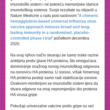
imunološki sistem i ne pokreću memorijske stanice
imunološkog sistema. Svoje rezultate su objavili u
Nature Medicine
u radu pod naslovom “
A chimeric
hemagglutinin-based universal influenza virus
vaccine approach induces broad and long-
lasting immunity in a randomized, placebo-
controlled phase I trial
” početkom decembra
2020.
Na ovaj njihov način stvaraju se samo niske razine
antitijela protiv glave HA proteina, što omogućava
dominiranje snažnog novog imunološkog odgovora
na osnovicu HA proteina. U osnovi, vršak himernog
HA proteina postoji samo radi stabilizacije osnove.
Ovakvom mimikrijom se imunološki sistem tjera da
stvara odgovor na onaj nepromjenljivi dio proteina
HA virusa gripe.
Pokušaji univerzalne vakcine protiv gripe su već