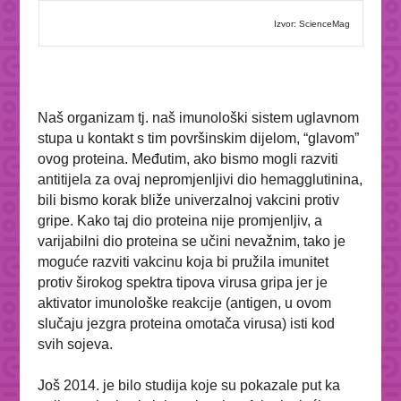
Izvor: ScienceMag
Naš organizam tj. naš imunološki sistem uglavnom
stupa u kontakt s tim površinskim dijelom, “glavom”
ovog proteina. Međutim, ako bismo mogli razviti
antitijela za ovaj nepromjenljivi dio hemagglutinina,
bili bismo korak bliže univerzalnoj vakcini protiv
gripe.
Kako taj dio proteina nije promjenljiv, a
varijabilni dio proteina se učini nevažnim, tako je
moguće razviti vakcinu koja bi pružila imunitet
protiv širokog spektra tipova virusa gripa jer je
aktivator imunološke reakcije (antigen, u ovom
slučaju jezgra proteina omotača virusa) isti kod
svih sojeva.
Još 2014. je bilo studija koje su pokazale put ka