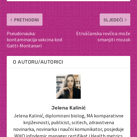
PRETHODNI
SLJEDEĆI
Pseudonauka:
Etrušćanska rovčica može
kontaminacija vakcina kod
smanjiti mozak
Gatti-Montanari
O AUTORU/AUTORICI
Jelena Kalinić
Jelena Kalinić, diplomirani biolog, MA komparativne
književnosti, publicist, scitech, zdravstvena
novinarka, novinarka i naučni komunikator, posjeduje
WHO infodemic manager certifikat i Health metrics