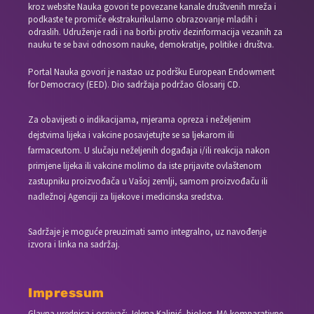
kroz website Nauka govori te povezane kanale društvenih mreža i
podkaste te promiče ekstrakurikularno obrazovanje mladih i
odraslih. Udruženje radi i na borbi protiv dezinformacija vezanih za
nauku te se bavi odnosom nauke, demokratije, politike i društva.
Portal Nauka govori je nastao uz podršku European Endowment
for Democracy (EED). Dio sadržaja podržao Glosarij CD.
Za obavijesti o indikacijama, mjerama opreza i neželjenim
dejstvima lijeka i vakcine posavjetujte se sa ljekarom ili
farmaceutom. U slučaju neželjenih događaja i/ili reakcija nakon
primjene lijeka ili vakcine molimo da iste prijavite ovlaštenom
zastupniku proizvođača u Vašoj zemlji, samom proizvođaču ili
nadležnoj Agenciji za lijekove i medicinska sredstva.
Sadržaje je moguće preuzimati samo integralno, uz navođenje
izvora i linka na sadržaj.
Impressum
Glavna urednica i osnivač: Jelena Kalinić, biolog, MA komparativne