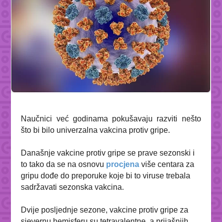
Naučnici već godinama pokušavaju razviti nešto
što bi bilo univerzalna vakcina protiv gripe.
Današnje vakcine protiv gripe se prave sezonski i
to tako da se na osnovu
procjena
više centara za
gripu dođe do preporuke koje bi to viruse trebala
sadržavati sezonska vakcina.
Dvije posljednje sezone, vakcine protiv gripe za
sjevernu hemisferu su tetravalentne, a prijašnjih