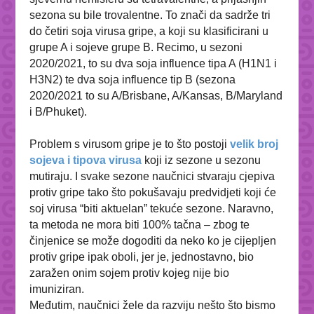
sezona su bile trovalentne. To znači da sadrže tri
do četiri soja virusa gripe, a koji su klasificirani u
grupe A i sojeve grupe B. Recimo, u sezoni
2020/2021, to su
dva soja influence tipa A (H1N1 i
H3N2) te dva soja influence tip B (sezona
2020/2021 to su A/Brisbane, A/Kansas, B/Maryland
i B/Phuket).
Problem s virusom gripe je to što postoji
velik broj
sojeva i tipova virusa
koji iz sezone u sezonu
mutiraju. I svake sezone naučnici stvaraju cjepiva
protiv gripe tako što pokušavaju predvidjeti koji će
soj virusa “biti aktuelan” tekuće sezone. Naravno,
ta metoda ne mora biti 100% tačna – zbog te
činjenice se može dogoditi da neko ko je cijepljen
protiv gripe ipak oboli, jer je, jednostavno, bio
zaražen onim sojem protiv kojeg nije bio
imuniziran.
Međutim, naučnici žele da razviju nešto što bismo