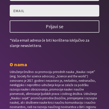
Prijavi se
*Vaša email adresa će biti korištena isključivo za
slanje newslettera.
O nama
Udruženje Društvo za promociju prirodnih nauka „Nauka i svijet”
(eng. Society for science advocacy „Science and the world“)
osnovano je 2017. godine i nezavisno je, nevladino, nestranačko,
nereligijsko i neprofitno udruženje koje se zalaže za podršku
razvoja nauke i obrazovanja, promocije nauke i naučne
pismenosti, afirmisanje ljudskih prava i civilnog društva. Udruženje
„Nauka i svijet“ promiče prirodne (bazične, primijenjene i razvojne
nauke), ali i društvene nauke kroz naučnu komunikaciju i naučno
novinarstvo, radi na razvoju naučnog novinarstva u BiH i regionu