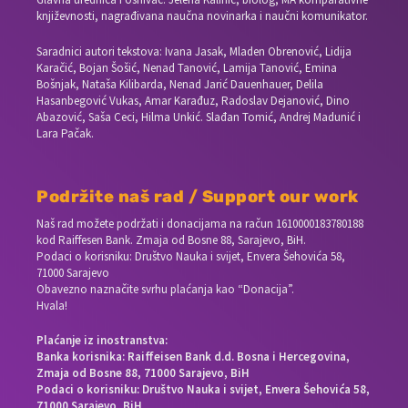
književnosti, nagrađivana naučna novinarka i naučni komunikator.
Saradnici autori tekstova: Ivana Jasak, Mladen Obrenović, Lidija
Karačić, Bojan Šošić, Nenad Tanović, Lamija Tanović, Emina
Bošnjak, Nataša Kilibarda, Nenad Jarić Dauenhauer, Delila
Hasanbegović Vukas, Amar Karađuz, Radoslav Dejanović, Dino
Abazović, Saša Ceci, Hilma Unkić. Slađan Tomić, Andrej Madunić i
Lara Pačak.
Podržite naš rad / Support our work
Naš rad možete podržati i donacijama na račun
1610000183780188
kod Raiffesen Bank. Zmaja od Bosne 88, Sarajevo, BiH.
Podaci o korisniku: Društvo Nauka i svijet, Envera Šehovića 58,
71000 Sarajevo
Obavezno naznačite svrhu plaćanja kao “Donacija”.
Hvala!
Plaćanje iz inostranstva:
Banka korisnika: Raiffeisen Bank d.d. Bosna i Hercegovina,
Zmaja od Bosne 88, 71000 Sarajevo, BiH
Podaci o korisniku: Društvo Nauka i svijet, Envera Šehovića 58,
71000 Sarajevo, BiH