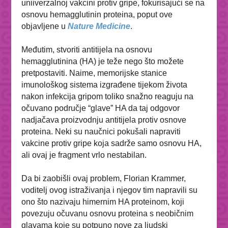
uniiverzalnoj vakcini protiv gripe, fokurisajući se na
osnovu hemagglutinin proteina, poput ove
objavljene u
Nature Medicine
.
Međutim, stvoriti antitijela na osnovu
hemagglutinina (HA) je teže nego što možete
pretpostaviti. Naime, memorijske
stanice
imunološkog sistema izgrađene tijekom života
nakon infekcija gripom toliko snažno reaguju na
očuvano područje “glave” HA da taj odgovor
nadjačava proizvodnju antitijela protiv osnove
proteina. Neki su naučnici pokušali napraviti
vakcine protiv gripe koja sadrže samo osnovu HA,
ali ovaj je fragment vrlo nestabilan.
Da bi zaobišli ovaj problem, Florian Krammer,
voditelj ovog istraživanja i njegov tim napravili su
ono što nazivaju himernim HA proteinom, koji
povezuju očuvanu osnovu proteina s neobičnim
glavama koje su potpuno nove za ljudski