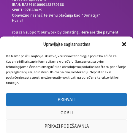
IBAN: BA391610000183780188
SWIFT: RZBABA2S
Obavezno naznačite svrhu plaćanja kao “Donacija”
Hvala!
You can support our work by donating. Here are the payment
details:
Beneficiary bank: Raiffeisen Bank d.d. Bosna i Hercegovina,
Upravljajte saglasnostima
Zmaja od Bosne 88, 71000 Sarajevo, Bosnia and Herzegovina
End beneficiary: Društvo Nauka i svijet, Envera Šehovića 58,
Da bismo pružili najbolje iskustvo, koristimo tehnologije poput kolačića za
71000 Sarajevo, Bosnia and Herzegovina
čuvanje i/ili pristup informacijama o uređaju. Saglasnost sa ovim
IBAN: BA391610000183780188
tehnologijama će nam omogućiti da obrađujemo podatke kao što su ponašanje
SWIFT: RZBABA2S
pri pregledanju ili jedinstveni ID-ovi na ovoj veb lokaciji. Nepristanak ili
Please note the payment purpose as “Donation”
povlačenje saglasnosti može negativno uticati na određene karakteristike i
Thank you!
funkcije.
PRIHVATI
ODBIJ
PRIKAŽI PODEŠAVANJA
info(at)naukagovori.ba