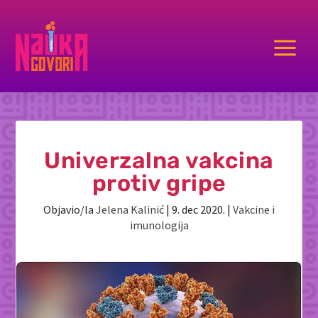
a
Univerzalna vakcina
protiv gripe
Objavio/la
Jelena Kalinić
|
9. dec 2020.
|
Vakcine i
imunologija