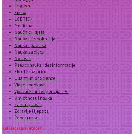
English
Fizika
LGBTIQ+
Medicina
Naučnici i djela
Nauka i demokratija
Nauka i politika
Nauka za djecu
Novosti
Pseudonauka i dezinformacije
Skrol kroz priču
Quantum of Science
Video i podkast
Vještačka inteligencija – AI
Umjetnost i nauka
Zanimljivosti
Zdravlje i ljepota
Žene u nauci
Kolačići i privatnost