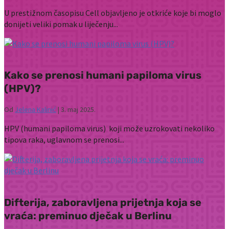
U prestižnom časopisu Cell objavljeno je otkriće koje bi moglo
donijeti veliki pomak u liječenju...
Kako se prenosi humani papiloma virus
(HPV)?
Od
Jelena Kalinić
|
3. maj 2025.
HPV (humani papiloma virus) koji može uzrokovati nekoliko
tipova raka, uglavnom se prenosi...
Difterija, zaboravljena prijetnja koja se
vraća: preminuo dječak u Berlinu