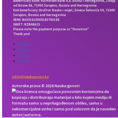
Beneficiary bank: Raiffeisen Bank d.d. Bosna i Hercegovina, Zmaja
od Bosne 88, 71000 Sarajevo, Bosnia and Herzegovina
End beneficiary: Društvo Nauka i svijet, Envera Šehovića 58, 71000
Sarajevo, Bosnia and Herzegovina
IBAN: BA391610000183780188
SWIFT: RZBABA2S
Please note the payment purpose as “Donation”
Thank you!
Follow
Follow
Follow
Follow
info(at)naukagovori.ba
Autorska prava © 2026 Nauka govori