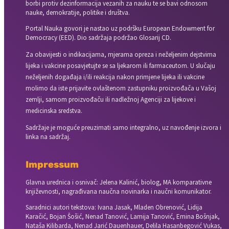
borbi protiv dezinformacija vezanih za nauku te se bavi odnosom
nauke, demokratije, politike i društva.
Portal Nauka govori je nastao uz podršku European Endowment for
Democracy (EED). Dio sadržaja podržao Glosarij CD.
Za obavijesti o indikacijama, mjerama opreza i neželjenim dejstvima
lijeka i vakcine posavjetujte se sa ljekarom ili farmaceutom. U slučaju
neželjenih događaja i/ili reakcija nakon primjene lijeka ili vakcine
molimo da iste prijavite ovlaštenom zastupniku proizvođača u Vašoj
zemlji, samom proizvođaču ili nadležnoj Agenciji za lijekove i
medicinska sredstva.
Sadržaje je moguće preuzimati samo integralno, uz navođenje izvora i
linka na sadržaj.
Impressum
Glavna urednica i osnivač: Jelena Kalinić, biolog, MA komparativne
književnosti, nagrađivana naučna novinarka i naučni komunikator.
Saradnici autori tekstova: Ivana Jasak, Mladen Obrenović, Lidija
Karačić, Bojan Šošić, Nenad Tanović, Lamija Tanović, Emina Bošnjak,
Nataša Kilibarda, Nenad Jarić Dauenhauer, Delila Hasanbegović Vukas,