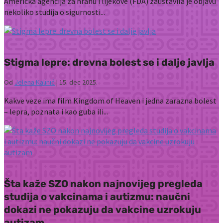
Američka agencija za hranu i lijekove (FDA) zaustavila je objavu
nekoliko studija o sigurnosti...
Stigma lepre: drevna bolest se i dalje javlja
Od
Jelena Kalinić
|
15. dec 2025.
Kakve veze ima film Kingdom of Heaven i jedna zarazna bolest
– lepra, poznata i kao guba ili...
Šta kaže SZO nakon najnovijeg pregleda
studija o vakcinama i autizmu: naučni
dokazi ne pokazuju da vakcine uzrokuju
autizam