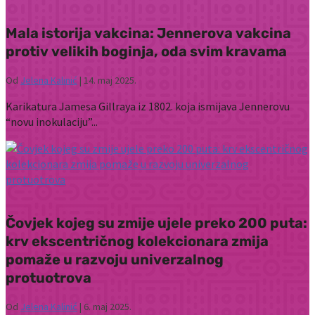
Mala istorija vakcina: Jennerova vakcina
protiv velikih boginja, oda svim kravama
Od
Jelena Kalinić
|
14. maj 2025.
Karikatura Jamesa Gillraya iz 1802. koja ismijava Jennerovu
“novu inokulaciju”...
Čovjek kojeg su zmije ujele preko 200 puta:
krv ekscentričnog kolekcionara zmija
pomaže u razvoju univerzalnog
protuotrova
Od
Jelena Kalinić
|
6. maj 2025.