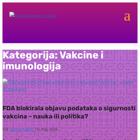
a
Kategorija:
Vakcine i
imunologija
FDA blokirala objavu podataka o sigurnosti
vakcina – nauka ili politika?
Od
Jelena Kalinić
|
6. maj 2026.