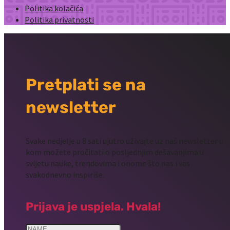
Politika kolačića
Politika privatnosti
Pretplati se na
newsletter
Svake nedjelje u 8 sati ujutro uživajte uz naš newsletter u
kom možete pročitati o posljednjim dešavanjima u
svijetu nauke, trendovima i onome što nas i vas
svakodnevno inspiriše.
Prijava je uspjela. Hvala!