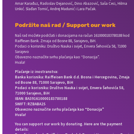
Amar Karađuz, Radoslav Dejanović, Dino Abazović, Saša Ceci, Hilma
Unkić. Slađan Tomić, Andrej Madunić i Lara Pačak.
Podržite naš rad / Support our work
Naš rad možete podržati i donacijama na račun
1610000183780188 kod
Raiffesen Bank. Zmaja od Bosne 88, Sarajevo, BiH.
Podaci o korisniku: Društvo Nauka i svijet, Envera Šehovića 58, 71000
Sarajevo
Obavezno naznačite svrhu plaćanja kao “Donacija”.
Hvala!
Plaćanje iz inostranstva:
Banka korisnika: Raiffeisen Bank d.d. Bosna i Hercegovina, Zmaja
od Bosne 88, 71000 Sarajevo, BiH
Podaci o korisniku: Društvo Nauka i svijet, Envera Šehovića 58,
71000 Sarajevo, BiH
IBAN: BA391610000183780188
SWIFT: RZBABA2S
Obavezno naznačite svrhu plaćanja kao “Donacija”
Hvala!
You can support our work by donating. Here are the payment
details: