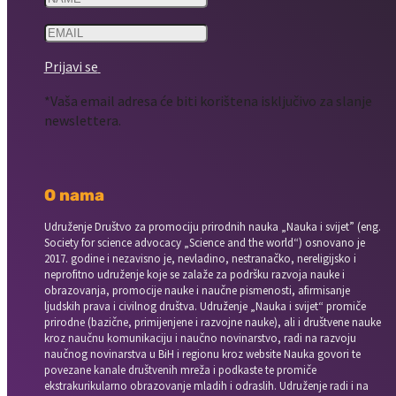
Prijavi se
*Vaša email adresa će biti korištena isključivo za slanje
newslettera.
O nama
Udruženje Društvo za promociju prirodnih nauka „Nauka i svijet” (eng.
Society for science advocacy „Science and the world“) osnovano je
2017. godine i nezavisno je, nevladino, nestranačko, nereligijsko i
neprofitno udruženje koje se zalaže za podršku razvoja nauke i
obrazovanja, promocije nauke i naučne pismenosti, afirmisanje
ljudskih prava i civilnog društva. Udruženje „Nauka i svijet“ promiče
prirodne (bazične, primijenjene i razvojne nauke), ali i društvene nauke
kroz naučnu komunikaciju i naučno novinarstvo, radi na razvoju
naučnog novinarstva u BiH i regionu kroz website Nauka govori te
povezane kanale društvenih mreža i podkaste te promiče
ekstrakurikularno obrazovanje mladih i odraslih. Udruženje radi i na