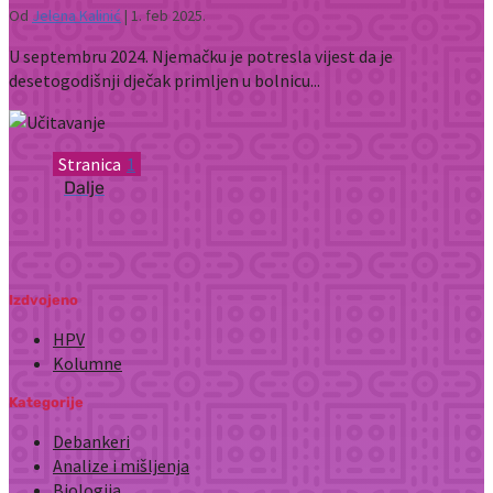
Od
Jelena Kalinić
|
1. feb 2025.
U septembru 2024. Njemačku je potresla vijest da je
desetogodišnji dječak primljen u bolnicu...
1
Izdvojeno
HPV
Kolumne
Kategorije
Debankeri
Analize i mišljenja
Biologija