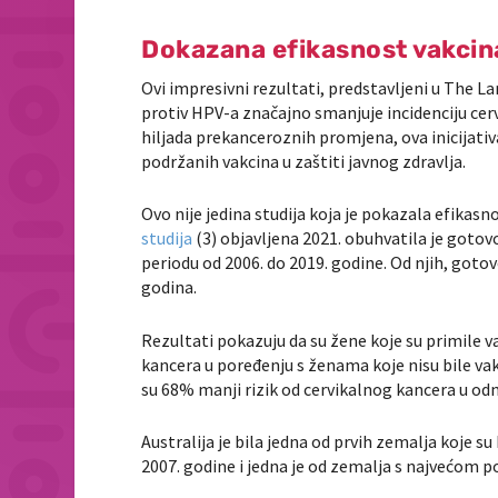
Dokazana efikasnost vakcin
Ovi impresivni rezultati, predstavljeni u
The La
protiv HPV-a značajno smanjuje incidenciju cer
hiljada prekanceroznih promjena, ova inicijati
podržanih vakcina u zaštiti javnog zdravlja.
Ovo nije jedina studija koja je pokazala efikas
studija
(3) objavljena 2021. obuhvatila je gotovo
periodu od 2006. do 2019. godine. Od njih, goto
godina.
Rezultati pokazuju da su žene koje su primile v
kancera u poređenju s ženama koje nisu bile vak
su 68% manji rizik od cervikalnog kancera u od
Australija je bila jedna od prvih zemalja koje s
2007. godine i jedna je od zemalja s najvećom