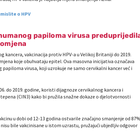
 mislite o HPV
 humanog papiloma virusa preduprijedil
romjena
 kancera, vakcinacija protiv HPV-a u Velikoj Britaniji do 2019.
romjena koje obuhvataju epitel. Ova masovna inicijativa označava
 papiloma virusa, koji uzrokuje ne samo cervikalni kancer već i
. do 2019. godine, koristi dijagnoze cervikalnog kancera i
 stepena (CIN3) kako bi pružila snažne dokaze o djelotvornosti
vakcinu u dobi od 12-13 godina ostvarile značajno smanjenje od 87
nisu bile vakcinisane u istom uzrastu, pružajući ubjedljiv odgovor