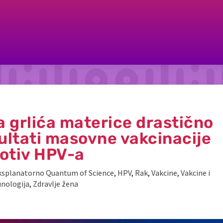
a grlića materice drastično
zultati masovne vakcinacije
otiv HPV-a
ksplanatorno Quantum of Science
,
HPV
,
Rak
,
Vakcine
,
Vakcine i
nologija
,
Zdravlje žena