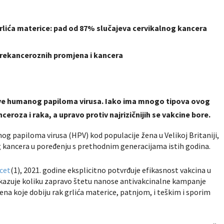
grlića materice: pad od 87% slučajeva cervikalnog kancera
prekanceroznih promjena i kancera
ipove humanog papiloma virusa. Iako ima mnogo tipova ovog
nceroza i raka, a upravo protiv najrizičnijih se vakcine bore.
g papiloma virusa (HPV) kod populacije žena u Velikoj Britaniji,
 kancera u poređenju s prethodnim generacijama istih godina.
cet
(1), 2021. godine eksplicitno potvrđuje efikasnost vakcina u
pokazuje koliku zapravo štetu nanose antivakcinalne kampanje
žena koje dobiju rak grlića materice, patnjom, i teškim i sporim