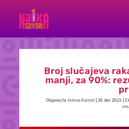
Broj slučajeva rak
manji, za 90%: re
pr
Objavio/la
Jelena Kalinić
|
26. dec 2023.
|
E
imu