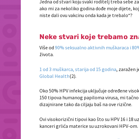
Jedna od stvari koju svaki roditelj treba sebe za
ako mi za nekoliko godina dođe moje dijete, koje
niste dali ovu vakcinu onda kada je trebalo“?
Neke stvari koje trebamo zn
Više od
90% seksualno aktivnih muškaraca i 80
života.
1 od 3 muškarca, starija od 15 godina
, zaražen 
Global Health
(2).
Oko 50% HPV infekcija uključuje određene visok
150 tipova humanog papiloma virusa, mi tačno zn
dizajnirane tako da ciljaju baš na ove rizične.
Ovi visokorizični tipovi kao što su
HPV 16 i 18 u
kanceri grlića materice su uzrokovani HPV-om.