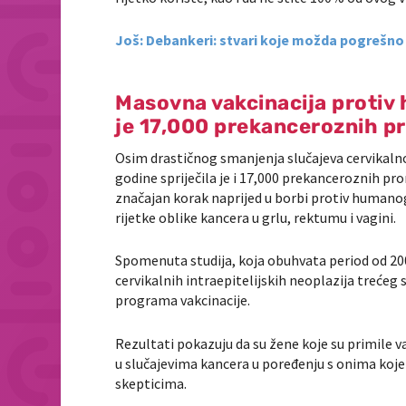
Još: Debankeri: stvari koje možda pogrešno
Masovna vakcinacija protiv
je 17,000 prekanceroznih p
Osim drastičnog smanjenja slučajeva cervikalnog
godine spriječila je i 17,000 prekanceroznih p
značajan korak naprijed u borbi protiv humanog
rijetke oblike kancera u grlu, rektumu i vagini.
Spomenuta studija, koja obuhvata period od 2006
cervikalnih intraepitelijskih neoplazija trećeg
programa vakcinacije.
Rezultati pokazuju da su žene koje su primile 
u slučajevima kancera u poređenju s onima koje 
skepticima.