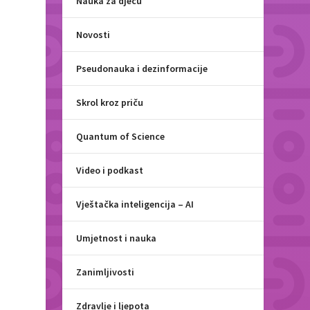
Nauka za djecu
Novosti
Pseudonauka i dezinformacije
Skrol kroz priču
Quantum of Science
Video i podkast
Vještačka inteligencija – AI
Umjetnost i nauka
Zanimljivosti
Zdravlje i ljepota