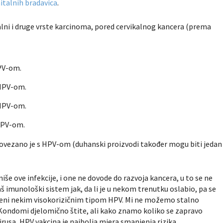
italnih bradavica
.
lni i druge vrste karcinoma, pored cervikalnog kancera (prema
HPV-om.
 HPV-om.
 HPV-om.
 HPV-om.
 povezano je s HPV-om (duhanski proizvodi također mogu biti jedan
še ove infekcije, i one ne dovode do razvoja kancera, u to se ne
š imunološki sistem jak, da li je u nekom trenutku oslabio, pa se
aženi nekim visokorizičnim tipom HPV. Mi ne možemo stalno
. Kondomi djelomično štite, ali kako znamo koliko se zapravo
virusa, HPV vakcina je najbolja mjera smanjenja rizika.