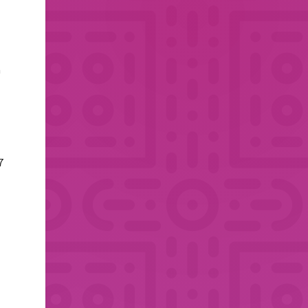
a
a
7