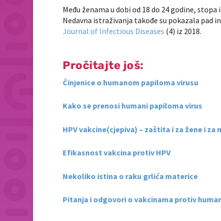
Među ženama u dobi od 18 do 24 godine, stopa 
Nedavna istraživanja takođe su pokazala pad i
Journal of Infectious Diseases
(4) iz 2018.
Pročitajte još:
Činjenice o humanom papiloma virusu
Kako se prenosi humani papiloma virus
HPV vakcine(cjepiva) – zaštita i za žene i za
Efikasnost vakcina protiv HPV
Nekoliko istina o raku grlića materice
Pitanja i odgovori o vakcinama protiv huma