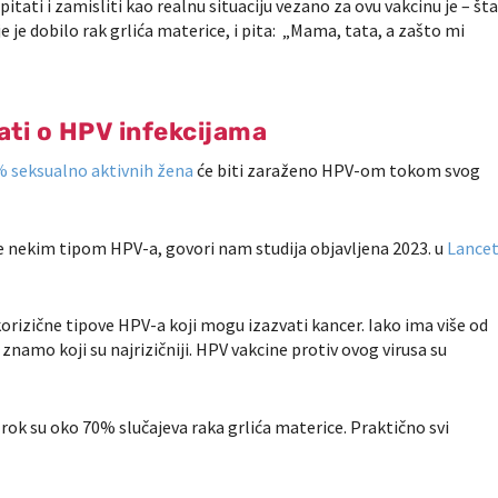
pitati i zamisliti kao realnu situaciju vezano za ovu vakcinu je – št
 je dobilo rak grlića materice, i pita: „Mama, tata, a zašto mi
ati o HPV infekcijama
% seksualno aktivnih žena
će biti zaraženo HPV-om tokom svog
je nekim tipom HPV-a, govori nam studija objavljena 2023. u
Lance
orizične tipove HPV-a koji mogu izazvati kancer. Iako ima više od
amo koji su najrizičniji. HPV vakcine protiv ovog virusa su
zrok su oko 70% slučajeva raka grlića
materice. Praktično svi