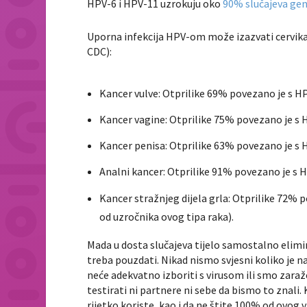
HPV-6 i HPV-11 uzrokuju oko
90% slučajeva gen
Uporna infekcija HPV-om može izazvati cervika
CDC
):
Kancer vulve: Otprilike 69% povezano je s 
Kancer vagine: Otprilike 75% povezano je s
Kancer penisa: Otprilike 63% povezano je s
Analni kancer: Otprilike 91% povezano je s
Kancer stražnjeg dijela grla: Otprilike 72%
od uzročnika ovog tipa raka).
Mada u dosta slučajeva tijelo samostalno elimini
treba pouzdati. Nikad nismo svjesni koliko je na
neće adekvatno izboriti s virusom ili smo zar
testirati ni partnere ni sebe da bismo to znali
rijetko koriste, kao i da ne štite 100% od ovog 