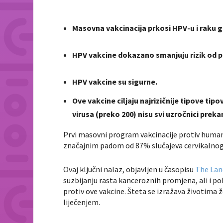
Masovna vakcinacija prkosi HPV-u i raku 
HPV vakcine dokazano smanjuju rizik od 
HPV vakcine su sigurne.
Ove vakcine ciljaju najrizičnije tipove t
virusa (preko 200) nisu svi uzročnici preka
Prvi masovni program vakcinacije protiv humano
značajnim padom od 87% slučajeva cervikalnog
Ovaj ključni nalaz, objavljen u časopisu
The Lan
suzbijanju rasta kanceroznih promjena, ali i 
protiv ove vakcine. Šteta se izražava životima 
liječenjem.