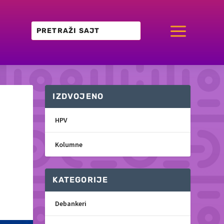
a
IZDVOJENO
HPV
Kolumne
KATEGORIJE
Debankeri