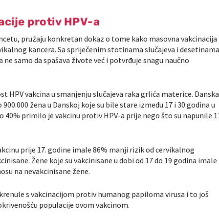
acije protiv HPV-a
ncetu
, pružaju konkretan dokaz o tome kako masovna vakcinacija
vikalnog kancera. Sa spriječenim stotinama slučajeva i desetinam
va ne samo da spašava živote već i potvrđuje snagu naučno
nost HPV vakcina u smanjenju slučajeva raka grlića materice. Dansk
 900.000 žena u Danskoj koje su bile stare između 17 i 30 godina u
vo 40% primilo je vakcinu protiv HPV-a prije nego što su napunile 1
akcinu prije 17. godine imale 86% manji rizik od cervikalnog
cinisane. Žene koje su vakcinisane u dobi od 17 do 19 godina imale
nosu na nevakcinisane žene.
u krenule s vakcinacijom protiv humanog papiloma virusa i to još
 pokrivenošću populacije ovom vakcinom.