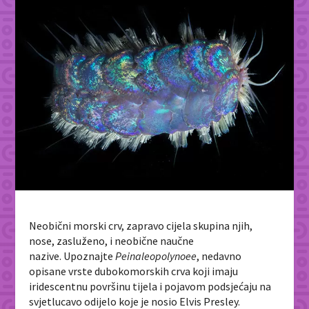
Neobični morski crv, zapravo cijela skupina njih,
nose, zasluženo, i neobične naučne
nazive. Upoznajte
Peinaleopolynoee
, nedavno
opisane vrste dubokomorskih crva koji imaju
iridescentnu površinu tijela i pojavom podsjećaju na
svjetlucavo odijelo koje je nosio Elvis Presley.