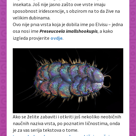
insekata. Još nije jasno zašto ove vrste imaju
sposobnost iridescencije, s obzirom na to da žive na
velikim dubinama.
Ovo nije prva vrsta koja je dobila ime po Elvisu – jedna
osa nosi ime
Preseucoela imallshookupis
a kako
,
izgleda provjerite
ovdje
.
Ako se želite zabaviti i otkriti još nekoliko neobičnih
naučnih naziva vrsta, po poznatim ličnostima, onda
je za vas serija tekstova o tome.