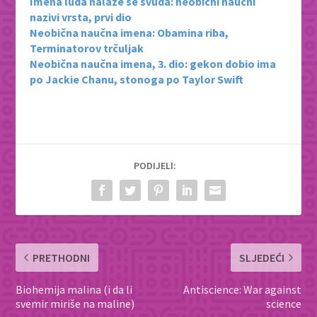
Imena luda nalaze se svuda: neobični naučni
nazivi vrsta, prvi dio
Neobična naučna imena: Obamina riba,
Terminatorov trčuljak
Neobična naučna imena, 3. dio: gekon dobio ima
po Jackie Chanu, stonoga po Taylor Swift
PODIJELI:
PRETHODNI
SLJEDEĆI
Biohemija malina (i da li
Antiscience: War against
svemir miriše na maline)
science