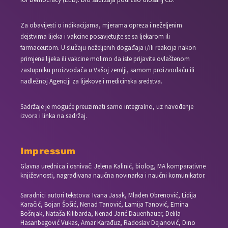
Za obavijesti o indikacijama, mjerama opreza i neželjenim
dejstvima lijeka i vakcine posavjetujte se sa ljekarom ili
farmaceutom. U slučaju neželjenih događaja i/ili reakcija nakon
primjene lijeka ili vakcine molimo da iste prijavite ovlaštenom
zastupniku proizvođača u Vašoj zemlji, samom proizvođaču ili
nadležnoj Agenciji za lijekove i medicinska sredstva.
Sadržaje je moguće preuzimati samo integralno, uz navođenje
izvora i linka na sadržaj.
Impressum
Glavna urednica i osnivač: Jelena Kalinić, biolog, MA komparativne
književnosti, nagrađivana naučna novinarka i naučni komunikator.
Saradnici autori tekstova: Ivana Jasak, Mladen Obrenović, Lidija
Karačić, Bojan Šošić, Nenad Tanović, Lamija Tanović, Emina
Bošnjak, Nataša Kilibarda, Nenad Jarić Dauenhauer, Delila
Hasanbegović Vukas, Amar Karađuz, Radoslav Dejanović, Dino