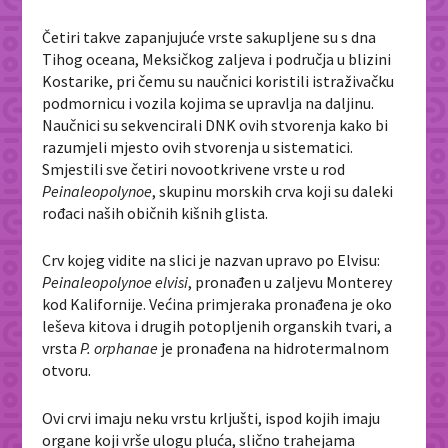
Četiri takve zapanjujuće vrste sakupljene su s dna
Tihog oceana, Meksičkog zaljeva i područja u blizini
Kostarike, pri čemu su naučnici koristili istraživačku
podmornicu i vozila kojima se upravlja na daljinu.
Naučnici su sekvencirali DNK ovih stvorenja kako bi
razumjeli mjesto ovih stvorenja u sistematici.
Smjestili sve četiri novootkrivene vrste u rod
Peinaleopolynoe
, skupinu morskih crva koji su daleki
rođaci naših običnih kišnih glista.
Crv kojeg vidite na slici je nazvan upravo po Elvisu:
Peinaleopolynoe elvisi
, pronađen u zaljevu Monterey
kod Kalifornije. Većina primjeraka pronađena je oko
leševa kitova i drugih potopljenih organskih tvari, a
vrsta
P. orphanae
je pronađena na hidrotermalnom
otvoru.
Ovi crvi imaju neku vrstu krljušti, ispod kojih imaju
organe koji vrše ulogu pluća, slično trahejama