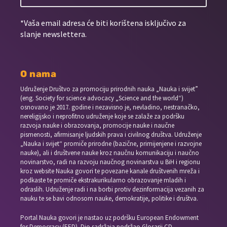
*Vaša email adresa će biti korištena isključivo za
slanje newslettera.
O nama
Udruženje Društvo za promociju prirodnih nauka „Nauka i svijet”
(eng. Society for science advocacy „Science and the world“)
osnovano je 2017. godine i nezavisno je, nevladino, nestranačko,
nereligijsko i neprofitno udruženje koje se zalaže za podršku
razvoja nauke i obrazovanja, promocije nauke i naučne
pismenosti, afirmisanje ljudskih prava i civilnog društva. Udruženje
„Nauka i svijet“ promiče prirodne (bazične, primijenjene i razvojne
nauke), ali i društvene nauke kroz naučnu komunikaciju i naučno
novinarstvo, radi na razvoju naučnog novinarstva u BiH i regionu
kroz website Nauka govori te povezane kanale društvenih mreža i
podkaste te promiče ekstrakurikularno obrazovanje mladih i
odraslih. Udruženje radi i na borbi protiv dezinformacija vezanih za
nauku te se bavi odnosom nauke, demokratije, politike i društva.
Portal Nauka govori je nastao uz podršku European Endowment
for Democracy (EED). Dio sadržaja podržao Glosarij CD.