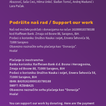
Abazović, Saša Ceci, Hilma Unkić. Slađan Tomić, Andrej Madunić i
Lara Pačak.
Podržite naš rad / Support our work
Naš rad možete podržati i donacijama na račun
1610000183780188
kod Raiffesen Bank. Zmaja od Bosne 88, Sarajevo, BiH.
Podaci o korisniku: Društvo Nauka i svijet, Envera Šehovića 58,
71000 Sarajevo
Obavezno naznačite svrhu plaćanja kao “Donacija”.
Hvala!
Plaćanje iz inostranstva:
Banka korisnika: Raiffeisen Bank d.d. Bosna i Hercegovina,
Zmaja od Bosne 88, 71000 Sarajevo, BiH
Podaci o korisniku: Društvo Nauka i svijet, Envera Šehovića 58,
71000 Sarajevo, BiH
IBAN: BA391610000183780188
SWIFT: RZBABA2S
Obavezno naznačite svrhu plaćanja kao “Donacija”
Hvala!
You can support our work by donating. Here are the payment