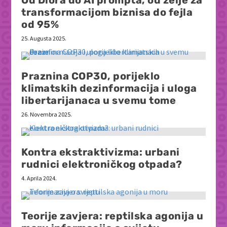
Od Diora do AI prompta, od želje za
transformacijom biznisa do fejla
od 95%
25. Augusta 2025.
Praznina COP30, porijeklo
klimatskih dezinformacija i uloga
libertarijanaca u svemu tome
26. Novembra 2025.
Kontra ekstraktivizma: urbani
rudnici elektroničkog otpada?
4. Aprila 2024.
Teorije zavjera: reptilska agonija u