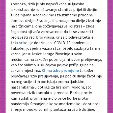
zoonoza, rizik je bio najveći kada su ljudsko
iskorištavanje i uništavanje staništa prijetili divljim
životinjama. Kada lovimo i zauzimamo prirodne
domove divljih životinja ili prodajemo divlje životinje
na tržnicama, one doživljavaju veliki stres – zbog
čega postoji veća vjerovatnost da će se zaraziti i
proizvesti veći broj virusa. Kriza biodiverziteta je
faktor
koji je doprinijeo i COVID-19 pandemiji.
Također, još jedna važna stvar bi bilo suzbijati farme
krzna, jer su lasice i druge životinje u ovim
mučionicama također potencijalni izvori prelijevanja,
kao što vidimo iz slučajeva pojave ptičje gripe na
takvim mjestima.
Klimatske promjene
također
pojačavaju rizik prelijevanja, jer potiču divlje životinje
na migracije ili ih potiskuju prema ljudskim
nastambama u potrazi za hranom i vodom, što
povećava rizik kontakta i prenosa. Borba protiv
klimatskih promjena je dio priče borbe protiv
pandemija. Smanjenje konzumerizma koji doprinosi
širenju monokulturnih plantaža na uštrb divljine,