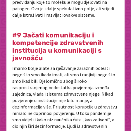
predviđanju koje to molekule mogu djelovati na
patogen. Ovo je i dalje spekulativno polje, ali vrijedi
dalje istraživati i razvijati ovakve sisteme.
#9 Jačati komunikaciju i
kompetencije zdravstvenih
institucija u komunikaciji s
javnošću
Imamo bolje alate za rješavanje zaraznih bolesti
nego što smo ikada imali, ali smo i ranjiviji nego što
smo ikad bili. Djelomično zbog široko
rasprostranjenog nedostatka povjerenja između
zajednica, vlada i sistema zdravstvene njege. Nikad
povjerenje u institucije nije bilo manje, a
dezinformacija više. Prisutnost korupcije u zdravstvu
nimalo ne doprinosi povjerenju. U toku pandemije
smo vidjeli i kako niz naučnika ćute „kao zaliveni“, a
dio njih širi dezinformacije. Ljudi iz zdravstvenih