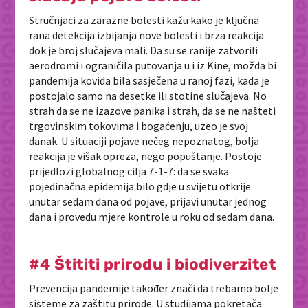
Stručnjaci za zarazne bolesti kažu kako je ključna
rana detekcija izbijanja nove bolesti i brza reakcija
dok je broj slučajeva mali. Da su se ranije zatvorili
aerodromi i ograničila putovanja u i iz Kine, možda bi
pandemija kovida bila sasječena u ranoj fazi, kada je
postojalo samo na desetke ili stotine slučajeva. No
strah da se ne izazove panika i strah, da se ne našteti
trgovinskim tokovima i bogaćenju, uzeo je svoj
danak. U situaciji pojave nečeg nepoznatog, bolja
reakcija je višak opreza, nego popuštanje. Postoje
prijedlozi globalnog cilja 7-1-7: da se svaka
pojedinačna epidemija bilo gdje u svijetu otkrije
unutar sedam dana od pojave, prijavi unutar jednog
dana i provedu mjere kontrole u roku od sedam dana.
#4 Štititi prirodu i biodiverzitet
Prevencija pandemije također znači da trebamo bolje
sisteme za zaštitu prirode. U studijama pokretača