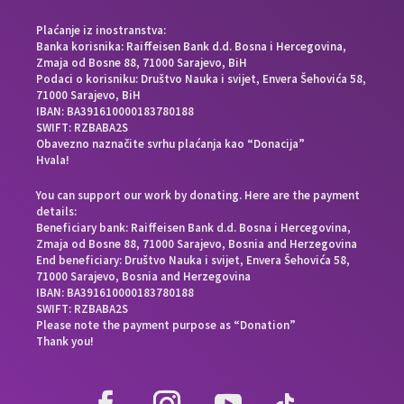
Plaćanje iz inostranstva:
Banka korisnika: Raiffeisen Bank d.d. Bosna i Hercegovina,
Zmaja od Bosne 88, 71000 Sarajevo, BiH
Podaci o korisniku: Društvo Nauka i svijet, Envera Šehovića 58,
71000 Sarajevo, BiH
IBAN: BA391610000183780188
SWIFT: RZBABA2S
Obavezno naznačite svrhu plaćanja kao “Donacija”
Hvala!
You can support our work by donating. Here are the payment
details:
Beneficiary bank: Raiffeisen Bank d.d. Bosna i Hercegovina,
Zmaja od Bosne 88, 71000 Sarajevo, Bosnia and Herzegovina
End beneficiary: Društvo Nauka i svijet, Envera Šehovića 58,
71000 Sarajevo, Bosnia and Herzegovina
IBAN: BA391610000183780188
SWIFT: RZBABA2S
Please note the payment purpose as “Donation”
Thank you!