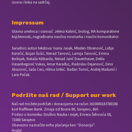
izvora i linka na sadržaj.
Impressum
Glavna urednica i osnivač: Jelena Kalinić, biolog, MA komparativne
književnosti, nagrađivana naučna novinarka i naučni komunikator.
Saradnici autori tekstova: Ivana Jasak, Mladen Obrenović, Lidija
Karačić, Bojan Šošić, Nenad Tanović, Lamija Tanović, Emina
Bošnjak, Nataša Kilibarda, Nenad Jarić Dauenhauer, Delila
Hasanbegović Vukas, Amar Karađuz, Radoslav Dejanović, Dino
Abazović, Saša Ceci, Hilma Unkić. Slađan Tomić, Andrej Madunić i
Lara Pačak.
Podržite naš rad / Support our work
Naš rad možete podržati i donacijama na račun
1610000183780188
kod Raiffesen Bank. Zmaja od Bosne 88, Sarajevo, BiH.
Podaci o korisniku: Društvo Nauka i svijet, Envera Šehovića 58,
71000 Sarajevo
Obavezno naznačite svrhu plaćanja kao “Donacija”.
Hvala!