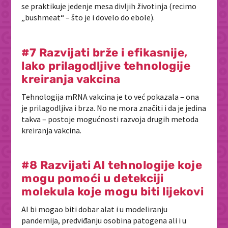
se praktikuje jedenje mesa divljih životinja (recimo
„bushmeat“ – što je i dovelo do ebole).
#7 Razvijati brže i efikasnije,
lako prilagodljive tehnologije
kreiranja vakcina
Tehnologija mRNA vakcina je to već pokazala – ona
je prilagodljiva i brza. No ne mora značiti i da je jedina
takva – postoje mogućnosti razvoja drugih metoda
kreiranja vakcina.
#8 Razvijati AI tehnologije koje
mogu pomoći u detekciji
molekula koje mogu biti lijekovi
AI bi mogao biti dobar alat i u modeliranju
pandemija, predviđanju osobina patogena ali i u