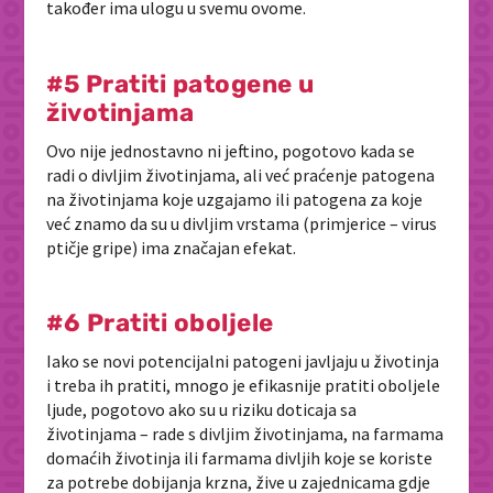
također ima ulogu u svemu ovome.
#5 Pratiti patogene u
životinjama
Ovo nije jednostavno ni jeftino, pogotovo kada se
radi o divljim životinjama, ali već praćenje patogena
na životinjama koje uzgajamo ili patogena za koje
već znamo da su u divljim vrstama (primjerice – virus
ptičje gripe) ima značajan efekat.
#6 Pratiti oboljele
Iako se novi potencijalni patogeni javljaju u životinja
i treba ih pratiti, mnogo je efikasnije pratiti oboljele
ljude, pogotovo ako su u riziku doticaja sa
životinjama – rade s divljim životinjama, na farmama
domaćih životinja ili farmama divljih koje se koriste
za potrebe dobijanja krzna, žive u zajednicama gdje