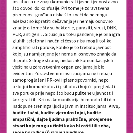
institucija ne znaju komunicirati jasno i jednostavno
što dovodi do konfuzije. Pri tome je zdravstvena
pismenost građana niska što znači da ne mogu
adekvatno ispratiti dešavanja jer nemaju osnovno
znanje o tome šta su bakterije, paraziti, virusi, DNK,
PCR, antigen… Situacija u toku pandemije je bila igra
gluhih telefona i naučnici često nisu mogli toliko
simplificirati poruke, koliko je to trebalo javnosti
kojoj su namijenjene jer nema ni osnovno znanje da
ih prati. S druge strane, nedostak komunikacijskih
vještina u zdravstvenim organizacijama je bio
evidentan. Zdravstvenim institucijama ne trebaju
samoproglašeni PR-ovi i glasnogovornici, nego
ozbiljni komunikolozi i psiholozi koji će pregledati
sve poruke prije nego što budu puštene u javnost i
korigirati ih. Krizna komunikacija bi morala biti dio
nadopune treninga ljudi u javnim institucijama.
Prvo,
budite tačni, budite vjerodostojni, budite
empatični, dajte ljudima praktične, provjerene
stvari koje mogu učiniti kako bi zaštitili sebe,
svoje porodice (i) svoje zajednice.