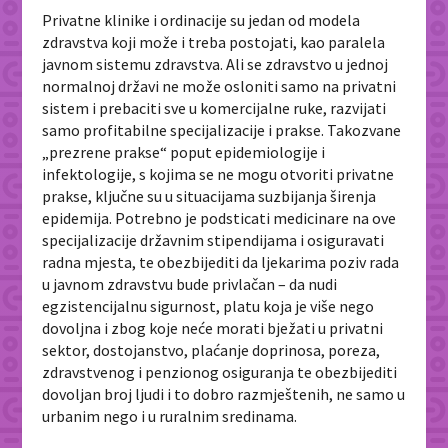
Privatne klinike i ordinacije su jedan od modela
zdravstva koji može i treba postojati, kao paralela
javnom sistemu zdravstva. Ali se zdravstvo u jednoj
normalnoj državi ne može osloniti samo na privatni
sistem i prebaciti sve u komercijalne ruke, razvijati
samo profitabilne specijalizacije i prakse. Takozvane
„prezrene prakse“ poput epidemiologije i
infektologije, s kojima se ne mogu otvoriti privatne
prakse, ključne su u situacijama suzbijanja širenja
epidemija. Potrebno je podsticati medicinare na ove
specijalizacije državnim stipendijama i osiguravati
radna mjesta, te obezbijediti da ljekarima poziv rada
u javnom zdravstvu bude privlačan – da nudi
egzistencijalnu sigurnost, platu koja je više nego
dovoljna i zbog koje neće morati bježati u privatni
sektor, dostojanstvo, plaćanje doprinosa, poreza,
zdravstvenog i penzionog osiguranja te obezbijediti
dovoljan broj ljudi i to dobro razmještenih, ne samo u
urbanim nego i u ruralnim sredinama.