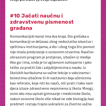
#10 Jačati naučnu i
zdravstvenu pismenost
građana
Komunikacijski kanal ima dva kraja. Dio grešaka u
komunikaciji se dešavao zbog nedostatka iskustva i
vještina u institucijama, a dio i zbog toga što javnost
nije imala predznanje o osnovnim stvarima. Naučno-
obrazovni program je protjeran, izbačen iz medija
Ako ga i ima, onda je to uglavnom suhoparno i jako
teško za pratiti čak i zaljubljenicima u nauku. Iz
školskih kurikuluma su važne lekcije o vakcinama i
bolestima izbačene ili ih nastavnici daju učenicima
kao referate, koje niti ko nauči, niti prati i tako nam
djeca izlaze zdravstveno nepismena iz škola. Mnogi,
osim ako nisu upisali gimnazije i medicinske škole,
nakon osnovne škole više nikad ne vide biologiju kao
predmet i ostaju trajno uskraćeni za životno važna