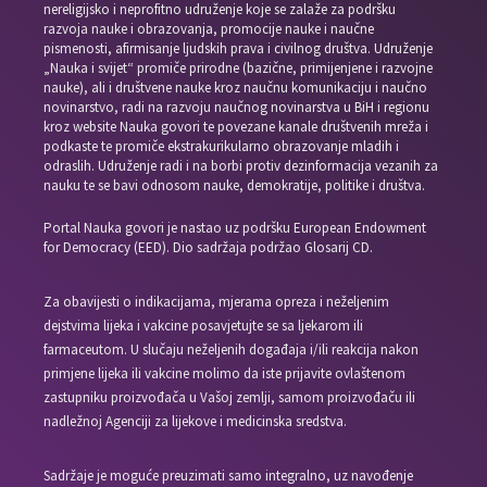
nereligijsko i neprofitno udruženje koje se zalaže za podršku
razvoja nauke i obrazovanja, promocije nauke i naučne
pismenosti, afirmisanje ljudskih prava i civilnog društva. Udruženje
„Nauka i svijet“ promiče prirodne (bazične, primijenjene i razvojne
nauke), ali i društvene nauke kroz naučnu komunikaciju i naučno
novinarstvo, radi na razvoju naučnog novinarstva u BiH i regionu
kroz website Nauka govori te povezane kanale društvenih mreža i
podkaste te promiče ekstrakurikularno obrazovanje mladih i
odraslih. Udruženje radi i na borbi protiv dezinformacija vezanih za
nauku te se bavi odnosom nauke, demokratije, politike i društva.
Portal Nauka govori je nastao uz podršku European Endowment
for Democracy (EED). Dio sadržaja podržao Glosarij CD.
Za obavijesti o indikacijama, mjerama opreza i neželjenim
dejstvima lijeka i vakcine posavjetujte se sa ljekarom ili
farmaceutom. U slučaju neželjenih događaja i/ili reakcija nakon
primjene lijeka ili vakcine molimo da iste prijavite ovlaštenom
zastupniku proizvođača u Vašoj zemlji, samom proizvođaču ili
nadležnoj Agenciji za lijekove i medicinska sredstva.
Sadržaje je moguće preuzimati samo integralno, uz navođenje