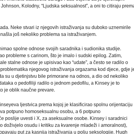
Johnson, Kolodny, “Ljudska seksualnost”, a oni to citiraju prem
rada. Neke stvari iz njegovih istraživanja su duboko uznemirile
 našla još nekoliko problema sa istraživanjem.
nimao spolne odnose svojih saradnika i sudionika studije.
ao probleme s carinom, što je imalo i sudski epilog. Zatim,
ale stalne odnose je upisivao kao “udate”, a često se radilo o
 i problematika njegovog istraživanja orgazama kod djece, gdje j
da su u djetinjstvu bile primorane na odnos, a dio od nekoliko
taka o pedofiliji radilo o jednom pedofilu, a Kinsey je to
to je oblik naučne prevare.
Kinseyeva ljestvica prema kojoj je klasificirao spolnu orijentaciju
čava potpuno homoseksualnu osobu, a 6 potpuno
 poslije uvesti i X, za aseksualne osobe. Kinsey i saradnici
 doživjelo osudu i kritiku za kvarenje mladeži i amoralnost),
okopavaju put za kasnija istraživanja u polju seksologije. Hugh