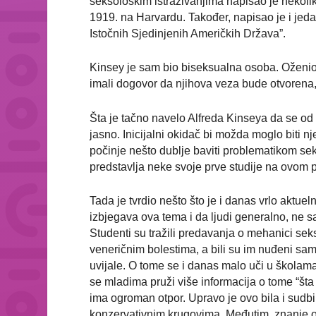
seksološkim istraživanjima napisao je nekolik
1919. na Harvardu. Također, napisao je i jedan
Istočnih Sjedinjenih Američkih Država”.
Kinsey je sam bio biseksualna osoba. Oženio 
imali dogovor da njihova veza bude otvorena
Šta je tačno navelo Alfreda Kinseya da se od
jasno. Inicijalni okidač bi možda moglo biti 
počinje nešto dublje baviti problematikom se
predstavlja neke svoje prve studije na ovom p
Tada je tvrdio nešto što je i danas vrlo aktu
izbjegava ova tema i da ljudi generalno, ne sa
Studenti su tražili predavanja o mehanici seks
veneričnim bolestima, a bili su im nuđeni sam
uvijale. O tome se i danas malo uči u školama
se mladima pruži više informacija o tome “šta
ima ogroman otpor. Upravo je ovo bila i sudbi
konzervativnim krugovima. Međutim, znanje o