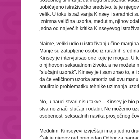
uobičajeno istraživačko sredstvo, te je njego
velik. U toku istraživanja Kinsey i saradnici 
iznimna veličina uzorka, međutim, njihov oda
jedna od najvećih kritika Kinseyevog istraživ
Naime, veliki udio u istraživanju čine margina
Manje su zatupljene osobe iz ruralnih sredina, 
Kinsey je intervjuisao one koje je mogao. U to
o njihovom seksualnom životu, a ne možete ni
“slučajni uzorak”. Kinsey je i sam znao to, al
da će veličinom uzorka amortizirati ovu manu is
anuliralo problematiku tehnike uzimanja uzo
No, u nauci stvari nisu takve – Kinsey je bio 
stvarno znači slučajni odabir. Ne možemo uzet
osobenosti seksualnih navika prosječnog čo
Međutim, Kinseyevi izvještaji imaju jednu dru
Čak je njegov rad pregledao Odbor za nagrade