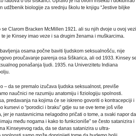
o radova o osi šiškarici. Upravo je na ovom insektu i doktorirao
 udžbenik biologije za srednju školu te knjigu “Jestive biljke
se Clarom Bracken McMillen 1921. ali su njih dvoje u ovoj vez
, te je Kinsey imao veze i sa drugim ženama i muškarcima.
 bavljenja osama počne baviti ljudskom seksualnošću, nije
njegovo proučavanje parenja osa šiškarica, ali od 1933. Kinsey s
ksualnog ponašanja ljudi. 1935. na Univerzitetu Indiana
olju.
elno – da se premalo izučava ljudska seksualnost, previše
mo naučnici ne razumiju anatomiju i fiziologiju spolnosti.
a, predavanja na kojima će se iskreno govoriti o kontracepciji i
o kursevi o “porodici i braku” gdje su se ove teme još više
, jer je nastavnicima nelagodno pričati o tome, a svaki napor d
 imaju među nogama i kako to funkcioniše” se često satanizira i
na Kinseyevog rada, da se danas satanizira u ultra-
 spolnosti samo može doprinijeti tome da budemo bolji,