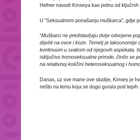
Hefner navodi Kinseya kao jednu od ključnih 
U “Seksualnom ponašanju muškarca”, gdje prez
“
Muškarci ne predstavljaju dvije odvojene po
dijeliti na ovce i koze. Temelj je taksonomije
kontinuum u svakom od njegovih aspekata. Isti
isključivo homoseksualne prirode, činilo se pož
na relativnoj količini heteroseksualnog i hom
Danas, uz sve mane ove studije, Kinsey je hva
nešto na temu koja se dugo gurala pod tepih.