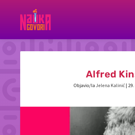
Alfred Kin
Objavio/la
Jelena Kalinić
|
29.