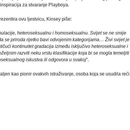
inspiracija za stvaranje Playboya.
entira ovu ljestvicu, Kinsey piše:
pulacije, heteroseksualnu i homoseksualnu. Svijet se ne smije
 da se priroda rijetko bavi odvojenim kategorijama… Živi svijet je
čući kontinuitet gradacija između isključivo heteroseksualne i
eljnim razviti neku vrstu klasifikacije koja bi se mogla temeljiti
oseksualnog iskustva ili odgovora u svakoj
“.
ljen kao pionir ovakvih istraživanje, osoba koja se usudila reći