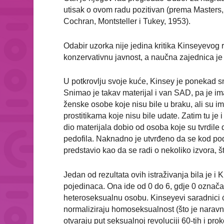
utisak o ovom radu pozitivan (prema Masters, 
Cochran, Montsteller i Tukey, 1953).
Odabir uzorka nije jedina kritika Kinseyevog 
konzervativnu javnost, a naučna zajednica je
U potkrovlju svoje kuće, Kinsey je ponekad s
Snimao je takav materijal i van SAD, pa je im
ženske osobe koje nisu bile u braku, ali su im
prostitikama koje nisu bile udate. Zatim tu je
dio materijala dobio od osoba koje su tvrdile 
pedofila. Naknadno je utvrđeno da se kod poda
predstavio kao da se radi o nekoliko izvora, š
Jedan od rezultata ovih istraživanja bila je i 
pojedinaca. Ona ide od 0 do 6, gdje 0 ozna
heteroseksualnu osobu. Kinseyevi saradnici će
normaliziraju homoseksualnost (što je naravno
otvaraju put seksualnoj revoluciji 60-tih i pr