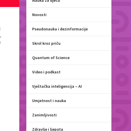
Nauka za djecu
Novosti
Pseudonauka i dezinformacije
i
,
u
Skrol kroz priču
Quantum of Science
Video i podkast
Vještačka inteligencija – AI
Umjetnost i nauka
Zanimljivosti
Zdravlje i ljepota