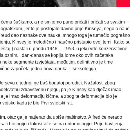
o čemu šuškamo, a ne smijemo puno pričati i pričati sa svakim –
nografskom, jer to je postojalo davno prije Kinseya, nego o nauc
 Freud dao naznake ove nauke, mnogo toga je tumačio pogrešno
nju, Kinsey je metodično i naučno pristupio ovoj temi. Kako s
štaji) nastali u priodu 1948. – 1953. u jeku vrlo konzervativne
andaloznim. I dan-danas se koplja lome oko ovih začetaka
u neke segmente izvještaja, međutim, definitivno je time
anično započeta jedna nova nauka – seksologija.
Jerseyu u jednoj ne baš bogatoj porodici. Nažalost, zbog
 adekvatnu zdravstvenu njegu, pa je Kinsey kao dječak imao
tisa je imao deformaciju kičme, a zbog te deformacije bio je
vojsku kada je bio Prvi svjetski rat.
tim, otac ga je natjerao da upiše mašinstvo. Alfred će nerado
sati biologiju i fokusiraće se na entomologiju. Prije bavljenja