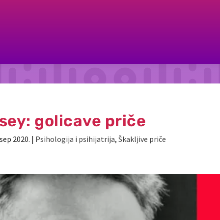
sey: golicave priče
 sep 2020.
|
Psihologija i psihijatrija
,
Škakljive priče