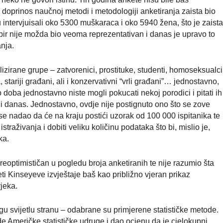
v doprinos naučnoj metodi i metodologiji anketiranja zaista bio
su intervjuisali oko 5300 muškaraca i oko 5940 žena, što je zaist
bir nije možda bio veoma reprezentativan i danas je upravo to
anja.
lizirane grupe – zatvorenici, prostituke, studenti, homoseksualci
stariji građani, ali i konzervativni “vrli građani”… jednostavno,
 doba jednostavno niste mogli pokucati nekoj porodici i pitati ih
 danas. Jednostavno, ovdje nije postignuto ono što se zove
i se nadao da će na kraju postići uzorak od 100 000 ispitanika te
traživanja i dobiti veliku količinu podataka što bi, mislio je,
rka.
preoptimističan u pogledu broja anketiranih te nije razumio šta
i Kinseyeve izvještaje baš kao približno vjeran prikaz
vjeka.
gu svijetlu stranu – odabrane su primjerene statističke metode.
 Američke statističke udruge i dao ocjenu da je cjelokupni