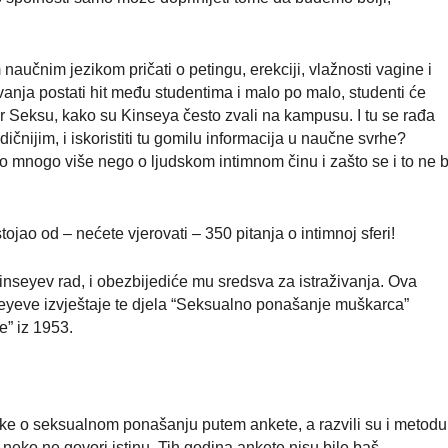
aučnim jezikom pričati o petingu, erekciji, vlažnosti vagine i
avanja postati hit među studentima i malo po malo, studenti će
i Dr Seksu, kako su Kinseya često zvali na kampusu. I tu se rađa
ičnijim, i iskoristiti tu gomilu informacija u naučne svrhe?
o mnogo više nego o ljudskom intimnom činu i zašto se i to ne b
tojao od – nećete vjerovati – 350 pitanja o intimnoj sferi!
Kinseyev rad, i obezbijediće mu sredsva za istraživanja. Ova
nseyeve izvještaje te djela “Seksualno ponašanje muškarca”
e” iz 1953.
atke o seksualnom ponašanju putem ankete, a razvili su i metodu
neko ne govori istinu. Tih godina ankete nisu bile baš