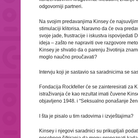
odgovorniji partneri.
Na svojim predavanjima Kinsey će najsuvljim n
stimulaciji klitorisa. Naravno da će ova pred
svoje jade, frustracije i iskustva ispovijedat
ideja – zašto ne napraviti ove razgovore metod
Kinsey je shvatio da o parenju životinja znam
moglo naučno proučavati?
Intervju koji je sastavio sa saradnicima se sas
Fondacija Rockfeller će se zainteresirati za 
istraživanja će kao rezultat imati čuvene Ki
objavljeno 1948. i “Seksualno ponašanje žen
I šta je pisalo u tim radovima i izvještajima?
Kinsey i njegovi saradnici su prikupljali pod
posebnog šifriranja da mogu prepoznati kada 