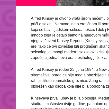
Alfred Kinsey je otvorio vrata širom nečemu 
priči o seksu. Naravno, ne o erotičnom ili por
koja se bavi ljudskom seksualnošću. I dok j
mnogo toga je ostalo samo na njegovom mišlje
njegovi čuveni Kinsey Reports (Kinseyevi izvje
ere, tako će ovi izvještaji biti proglašeni sk
seksologije, mnogi moderni seksolozi kritikuj
započela jedna nova era u psihologiji, te zv
Alfred Kinsey je rođen 23. juna 1894. u New 
siromaštva, porodica nije mogla obezbijediti
rahitis, tifus i reumatsku groznicu. Zbog rahi
obilježen kao osoba koja nije bila podobna za 
Kinseyeva prva ljubav je bila biologija. Među
studirati mašinstvo dvije godine, pa potom upi