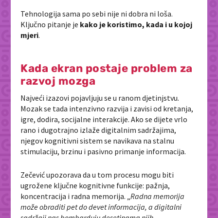
Tehnologija sama po sebi nije ni dobra ni loša.
Ključno pitanje je
kako je koristimo, kada i u kojoj
mjeri
.
Kada ekran postaje problem za
razvoj mozga
Najveći izazovi pojavljuju se u ranom djetinjstvu.
Mozak se tada intenzivno razvija i zavisi od kretanja,
igre, dodira, socijalne interakcije. Ako se dijete vrlo
rano i dugotrajno izlaže digitalnim sadržajima,
njegov kognitivni sistem se navikava na stalnu
stimulaciju, brzinu i pasivno primanje informacija.
Zečević upozorava da u tom procesu mogu biti
ugrožene ključne kognitivne funkcije: pažnja,
koncentracija i radna memorija. „
Radna memorija
može obraditi pet do devet informacija, a digitalni
sadržaji nas bombarduju desetinama njih