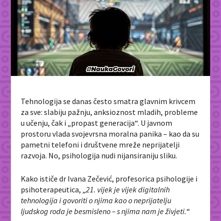
Tehnologija se danas često smatra glavnim krivcem
za sve: slabiju pažnju, anksioznost mladih, probleme
u učenju, čak i „propast generacija“. U javnom
prostoru vlada svojevrsna moralna panika – kao da su
pametni telefoni i društvene mreže neprijatelji
razvoja. No, psihologija nudi nijansiraniju sliku.
Kako ističe dr Ivana Zečević, profesorica psihologije i
psihoterapeutica, „
21. vijek je vijek digitalnih
tehnologija i govoriti o njima kao o neprijatelju
ljudskog roda je besmisleno – s njima nam je živjeti.
“