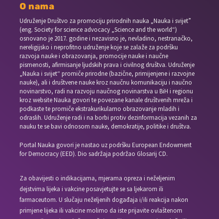
O nama
Udruženje Društvo za promociju prirodnih nauka „Nauka i svijet”
(eng. Society for science advocacy „Science and the world“)
osnovano je 2017. godine i nezavisno je, nevladino, nestranačko,
nereligijsko i neprofitno udruženje koje se zalaže za podršku
razvoja nauke i obrazovanja, promocije nauke i naučne
pismenosti, afirmisanje ljudskih prava i civilnog društva. Udruženje
„Nauka i svijet“ promiče prirodne (bazične, primijenjene i razvojne
nauke), ali i društvene nauke kroz naučnu komunikaciju i naučno
novinarstvo, radi na razvoju naučnog novinarstva u BiH i regionu
kroz website Nauka govori te povezane kanale društvenih mreža i
podkaste te promiče ekstrakurikularno obrazovanje mladih i
odraslih. Udruženje radi i na borbi protiv dezinformacija vezanih za
nauku te se bavi odnosom nauke, demokratije, politike i društva.
Portal Nauka govori je nastao uz podršku European Endowment
for Democracy (EED). Dio sadržaja podržao Glosarij CD.
Za obavijesti o indikacijama, mjerama opreza i neželjenim
dejstvima lijeka i vakcine posavjetujte se sa ljekarom ili
farmaceutom. U slučaju neželjenih događaja i/ili reakcija nakon
primjene lijeka ili vakcine molimo da iste prijavite ovlaštenom