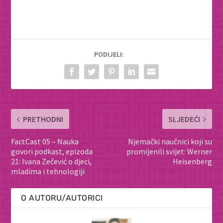
PODIJELI:
PRETHODNI
SLJEDEĆI
FactCast 05 – Nauka
Njemački naučnici koji su
govori podkast, epizoda
promijenili svijet: Werner
21: Ivana Zečević o djeci,
Heisenberg
mladima i tehnologiji
O AUTORU/AUTORICI