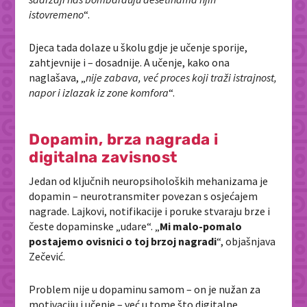
istovremeno
“.
Djeca tada dolaze u školu gdje je učenje sporije,
zahtjevnije i – dosadnije. A učenje, kako ona
naglašava, „
nije zabava, već proces koji traži istrajnost,
napor i izlazak iz zone komfora
“.
Dopamin, brza nagrada i
digitalna zavisnost
Jedan od ključnih neuropsiholoških mehanizama je
dopamin – neurotransmiter povezan s osjećajem
nagrade. Lajkovi, notifikacije i poruke stvaraju brze i
česte dopaminske „udare“. „
Mi malo-pomalo
postajemo ovisnici o toj brzoj nagradi
“, objašnjava
Zečević.
Problem nije u dopaminu samom – on je nužan za
motivaciju i učenje – već u tome što digitalne