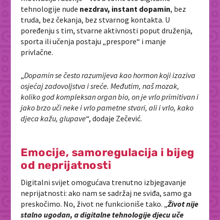
tehnologije nude
nezdrav, instant dopamin
, bez
truda, bez čekanja, bez stvarnog kontakta. U
poređenju s tim, stvarne aktivnosti poput druženja,
sporta ili učenja postaju „prespore“ i manje
privlačne.
„
Dopamin se često razumijeva kao hormon koji izaziva
osjećaj zadovoljstva i sreće. Međutim, naš mozak,
koliko god kompleksan organ bio, on je vrlo primitivan i
jako brzo uči neke i vrlo pametne stvari, ali i vrlo, kako
djeca kažu, glupave
“, dodaje Zečević.
Emocije, samoregulacija i bijeg
od neprijatnosti
Digitalni svijet omogućava trenutno izbjegavanje
neprijatnosti: ako nam se sadržaj ne sviđa, samo ga
preskočimo. No, život ne funkcioniše tako. „
Život nije
stalno ugodan, a digitalne tehnologije djecu uče