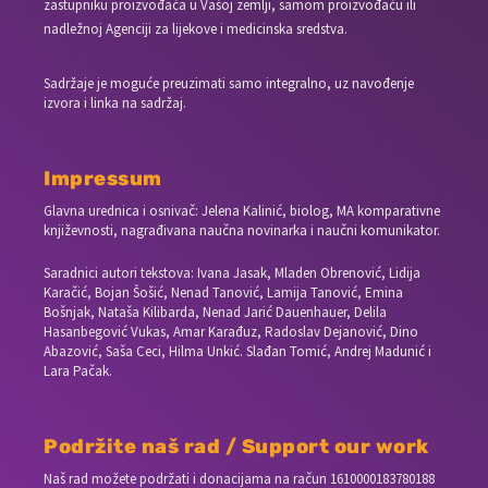
zastupniku proizvođača u Vašoj zemlji, samom proizvođaču ili
nadležnoj Agenciji za lijekove i medicinska sredstva.
Sadržaje je moguće preuzimati samo integralno, uz navođenje
izvora i linka na sadržaj.
Impressum
Glavna urednica i osnivač: Jelena Kalinić, biolog, MA komparativne
književnosti, nagrađivana naučna novinarka i naučni komunikator.
Saradnici autori tekstova: Ivana Jasak, Mladen Obrenović, Lidija
Karačić, Bojan Šošić, Nenad Tanović, Lamija Tanović, Emina
Bošnjak, Nataša Kilibarda, Nenad Jarić Dauenhauer, Delila
Hasanbegović Vukas, Amar Karađuz, Radoslav Dejanović, Dino
Abazović, Saša Ceci, Hilma Unkić. Slađan Tomić, Andrej Madunić i
Lara Pačak.
Podržite naš rad / Support our work
Naš rad možete podržati i donacijama na račun
1610000183780188