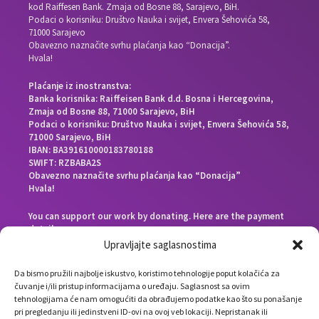
kod Raiffesen Bank. Zmaja od Bosne 88, Sarajevo, BiH.
Podaci o korisniku: Društvo Nauka i svijet, Envera Šehovića 58,
71000 Sarajevo
Obavezno naznačite svrhu plaćanja kao “Donacija”.
Hvala!
Plaćanje iz inostranstva:
Banka korisnika: Raiffeisen Bank d.d. Bosna i Hercegovina,
Zmaja od Bosne 88, 71000 Sarajevo, BiH
Podaci o korisniku: Društvo Nauka i svijet, Envera Šehovića 58,
71000 Sarajevo, BiH
IBAN: BA391610000183780188
SWIFT: RZBABA2S
Obavezno naznačite svrhu plaćanja kao “Donacija”
Hvala!
You can support our work by donating. Here are the payment
details:
Beneficiary bank: Raiffeisen Bank d.d. Bosna i Hercegovina,
Upravljajte saglasnostima
Zmaja od Bosne 88, 71000 Sarajevo, Bosnia and Herzegovina
End beneficiary: Društvo Nauka i svijet, Envera Šehovića 58,
Da bismo pružili najbolje iskustvo, koristimo tehnologije poput kolačića za
71000 Sarajevo, Bosnia and Herzegovina
čuvanje i/ili pristup informacijama o uređaju. Saglasnost sa ovim
IBAN: BA391610000183780188
tehnologijama će nam omogućiti da obrađujemo podatke kao što su ponašanje
SWIFT: RZBABA2S
pri pregledanju ili jedinstveni ID-ovi na ovoj veb lokaciji. Nepristanak ili
Please note the payment purpose as “Donation”