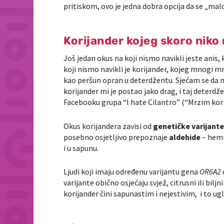
pritiskom, ovo je jedna dobra opcija da se „mal
Korijander kojeg skoro niko 
Još jedan okus na koji nismo navikli jeste anis, 
koji nismo navikli je korijander, kojeg mnogi m
kao peršun opran u deterdžentu. Sjećam se da mi
korijander mi je postao jako drag, i taj deterdž
Facebooku grupa “I hate Cilantro” (“Mrzim kori
Okus korijandera zavisi od
genetičke varijant
posebno osjetljivo prepoznaje
aldehide
– hemij
i u sapunu.
Ljudi koji imaju određenu varijantu gena
OR6A2
varijante obično osjećaju svjež, citrusni ili bilj
korijander čini sapunastim i nejestivim, i to u