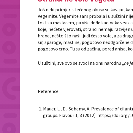
Još neki primjeri stečenog okusa su kavijar, ka
Vegemite. Vegemite sam probala i u suštini nij
tost sa maslacem, pa više dođe kao neka vrsta so
koje, nećete vjerovati, stranci nemaju razvijen 
hrane, nešto što naši ljudi često vole, a za druge 
sir, šparoge, masline, pogotovo neodgorčene dom
pogotovo crno. Tu su od začina, pored anisa, kor
U suštini, sve ovo se svodi na onu narodnu „
ne j
Reference:
Mauer, L., El-Sohemy, A. Prevalence of cilant
groups.
Flavour
1
, 8 (2012). https://doi.org