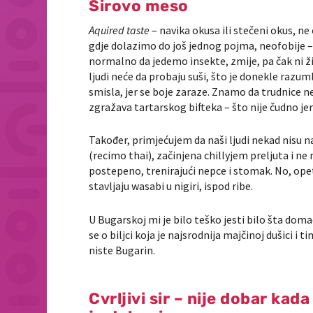
Sirovo meso
Aquired taste
– navika okusa ili stečeni okus, ne
gdje dolazimo do još jednog pojma, neofobije –
normalno da jedemo insekte, zmije, pa čak ni ž
ljudi neće da probaju suši, što je donekle razumlj
smisla, jer se boje zaraze. Znamo da trudnice ne 
zgražava tartarskog bifteka – što nije čudno j
Također, primjećujem da naši ljudi nekad nisu na
(recimo thai), začinjena chillyjem preljuta i ne 
postepeno, trenirajući nepce i stomak. No, opet 
stavljaju wasabi u nigiri, ispod ribe.
U Bugarskoj mi je bilo teško jesti bilo šta domaće
se o biljci koja je najsrodnija majčinoj dušici i t
niste Bugarin.
Cvrljivi sir – nije dobar kad