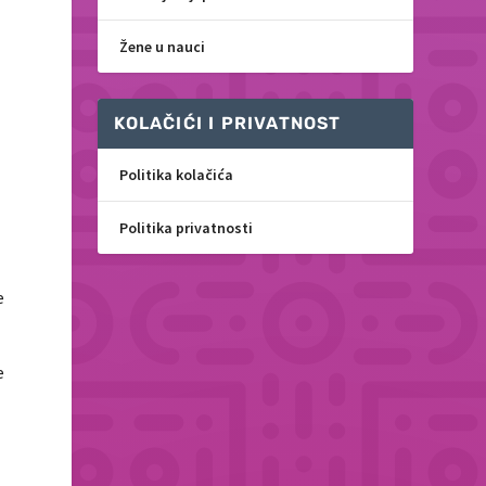
Žene u nauci
KOLAČIĆI I PRIVATNOST
Politika kolačića
Politika privatnosti
e
e