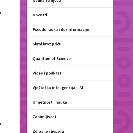
Nauka za djecu
a
Novosti
Pseudonauka i dezinformacije
Skrol kroz priču
Quantum of Science
Video i podkast
e
Vještačka inteligencija – AI
Umjetnost i nauka
Zanimljivosti
a
Zdravlje i ljepota