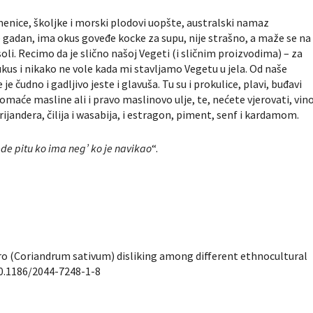
menice, školjke i morski plodovi uopšte, australski namaz
e gadan, ima okus goveđe kocke za supu, nije strašno, a maže se na
li. Recimo da je slično našoj Vegeti (i sličnim proizvodima) – za
ukus i nikako ne vole kada mi stavljamo Vegetu u jela. Od naše
je čudno i gadljivo jeste i glavuša. Tu su i prokulice, plavi, buđavi
aće masline ali i pravo maslinovo ulje, te, nećete vjerovati, vino
ijandera, čilija i wasabija, i estragon, piment, senf i kardamom.
ede pitu ko ima neg’ ko je navikao
“.
ro (
Coriandrum sativum
) disliking among different ethnocultural
/10.1186/2044-7248-1-8