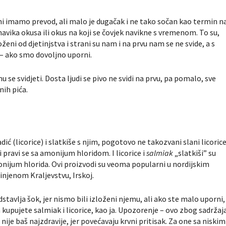
 mi imamo prevod, ali malo je dugačak i ne tako sočan kao termin n
vika okusa ili okus na koji se čovjek navikne s vremenom. To su,
oženi od djetinjstva i strani su nam i na prvu nam se ne svide, a s
 ako smo dovoljno uporni.
se svidjeti. Dosta ljudi se pivo ne svidi na prvu, pa pomalo, sve
nih pića.
ić (licorice) i slatkiše s njim, pogotovo ne takozvani slani licoric
i pravi se sa amonijum hloridom. I licorice i
salmiak
„slatkiši” su
 amonijum hlorida. Ovi proizvodi su veoma popularni u nordijskim
dinjenom Kraljevstvu, Irskoj.
dstavlja šok, jer nismo bili izloženi njemu, ali ako ste malo uporni,
a kupujete salmiak i licorice, kao ja. Upozorenje – ovo zbog sadržaj
nije baš najzdravije, jer povećavaju krvni pritisak. Za one sa niskim