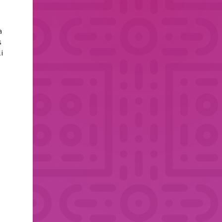
r
a
s
i
u