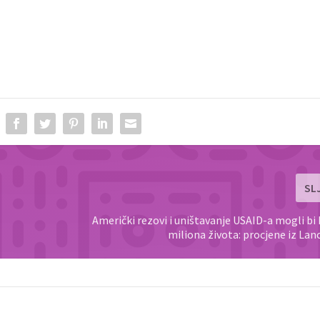
SL
Američki rezovi i uništavanje USAID-a mogli bi 
miliona života: procjene iz Lanc