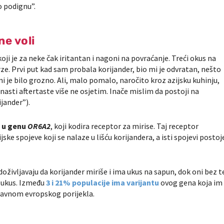
o podignu”.
ne voli
koji je za neke čak iritantan i nagoni na povraćanje. Treći okus na
rze. Prvi put kad sam probala korijander, bio mi je odvratan, nešto
 je bilo grozno. Ali, malo pomalo, naročito kroz azijsku kuhinju,
enasti aftertaste više ne osjetim. Inače mislim da postoji na
jander”).
e u genu
OR6A2
, koji kodira receptor za mirise. Taj receptor
ske spojeve koji se nalaze u lišću korijandera, a isti spojevi postoj
doživljavaju da korijander miriše i ima ukus na sapun, dok oni bez t
ni ukus. Između
3 i 21% populacije ima varijantu
ovog gena koja im
glavnom evropskog porijekla.