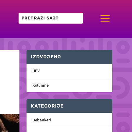
a
IZDVOJENO
HPV
Kolumne
KATEGORIJE
Debankeri