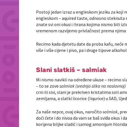
Postoji jedan izraz u engleskom jeziku za koji
engleskom – aquired taste, odnosno steknuta na
znate svi oni okusi i hrana kojima nismo bili izl
vremenom razvijemo privlačnost prema njima –
Recimo kada djetetu date da proba kafu, neće mu 
više i više cijene i pivo, pa i druge tipove alkohol
Slani slatkiš – salmiak
Mi nismo navikli na određene ukuse – recimo slad
– to se zove
salmiak (srednja slika na naslovnoj)
crni ili sivi, slani je prekriven kristalima soli
zemljama, a slatki licorice (liqurice) u SAD, Uje
Za naše nepce, ovaj okus, naročito
salmiak
, pre
doći ćete i do nivoa da vam se baš sviđa okus i d
korijena biljke sladić i samog amonijum hlorida 