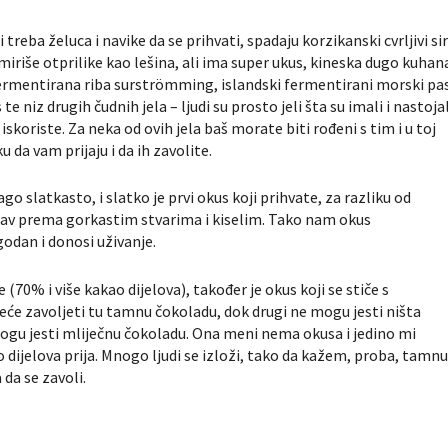
reba želuca i navike da se prihvati, spadaju korzikanski cvrljivi si
miriše otprilike kao lešina, ali ima super ukus, kineska dugo kuhan
 fermentirana riba surströmming, islandski fermentirani morski pa
 niz drugih čudnih jela – ljudi su prosto jeli šta su imali i nastojal
skoriste. Za neka od ovih jela baš morate biti rođeni s tim i u toj
 da vam prijaju i da ih zavolite.
o slatkasto, i slatko je prvi okus koji prihvate, za razliku od
ubav prema gorkastim stvarima i kiselim. Tako nam okus
odan i donosi uživanje.
70% i više kakao dijelova), također je okus koji se stiče s
 neće zavoljeti tu tamnu čokoladu, dok drugi ne mogu jesti ništa
mogu jesti mliječnu čokoladu. Ona meni nema okusa i jedino mi
ijelova prija. Mnogo ljudi se izloži, tako da kažem, proba, tamn
da se zavoli.