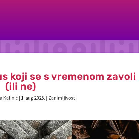
us koji se s vremenom zavoli
(ili ne)
a Kalinić
|
1. aug 2025.
|
Zanimljivosti