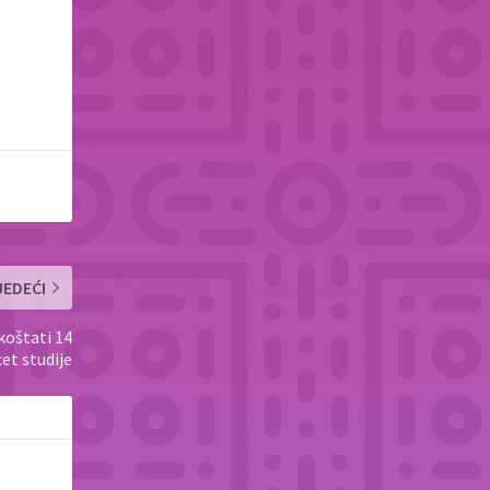
JEDEĆI
koštati 14
et studije