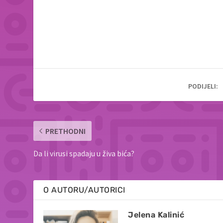
PODIJELI:
PRETHODNI
Da li virusi spadaju u živa bića?
O AUTORU/AUTORICI
Jelena Kalinić