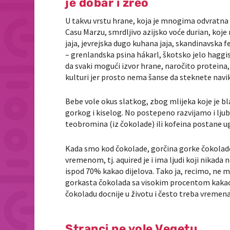
je dobar i zreo
U takvu vrstu hrane, koja je mnogima odvratna i t
Casu Marzu, smrdljivo azijsko voće durian, koje 
jaja, jevrejska dugo kuhana jaja, skandinavska
– grenlandska psina hákarl, škotsko jelo haggis te
da svaki mogući izvor hrane, naročito proteina, i
kulturi jer prosto nema šanse da steknete naviku
Bebe vole okus slatkog, zbog mlijeka koje je blag
gorkog i kiselog. No postepeno razvijamo i lj
teobromina (iz čokolade) ili kofeina postane ug
Kada smo kod čokolade, gorčina gorke čokolade (
vremenom, tj. aquired je i ima ljudi koji nikada
ispod 70% kakao dijelova. Tako ja, recimo, ne 
gorkasta čokolada sa visokim procentom kakao d
čokoladu docnije u životu i često treba vremena 
Stranci ne vole Vegetu