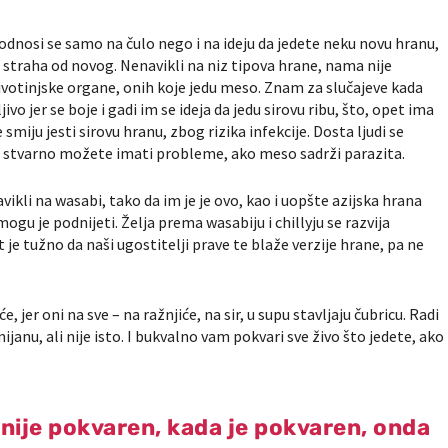
 odnosi se samo na čulo nego i na ideju da jedete neku novu hranu,
 straha od novog. Nenavikli na niz tipova hrane, nama nije
ivotinjske organe, onih koje jedu meso. Znam za slučajeve kada
ivo jer se boje i gadi im se ideja da jedu sirovu ribu, što, opet ima
smiju jesti sirovu hranu, zbog rizika infekcije. Dosta ljudi se
er stvarno možete imati probleme, ako meso sadrži parazita.
vikli na wasabi, tako da im je je ovo, kao i uopšte azijska hrana
mogu je podnijeti. Želja prema wasabiju i chillyju se razvija
je tužno da naši ugostitelji prave te blaže verzije hrane, pa ne
, jer oni na sve – na ražnjiće, na sir, u supu stavljaju čubricu. Radi
imijanu, ali nije isto. I bukvalno vam pokvari sve živo što jedete, ako
a nije pokvaren, kada je pokvaren, onda