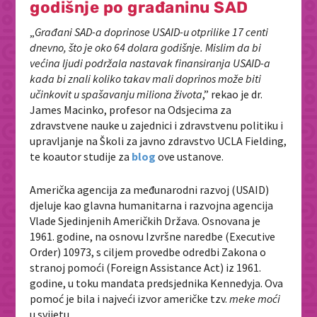
godišnje po građaninu SAD
„
Građani SAD-a doprinose USAID-u otprilike 17 centi
dnevno, što je oko 64 dolara godišnje. Mislim da bi
većina ljudi podržala nastavak finansiranja USAID-a
kada bi znali koliko takav mali doprinos može biti
učinkovit u spašavanju miliona života
,” rekao je dr.
James Macinko, profesor na Odsjecima za
zdravstvene nauke u zajednici i zdravstvenu politiku i
upravljanje na Školi za javno zdravstvo UCLA Fielding,
te koautor studije za
blog
ove ustanove.
Američka agencija za međunarodni razvoj (USAID)
djeluje kao glavna humanitarna i razvojna agencija
Vlade Sjedinjenih Američkih Država. Osnovana je
1961. godine, na osnovu Izvršne naredbe (Executive
Order) 10973, s ciljem provedbe odredbi Zakona o
stranoj pomoći (Foreign Assistance Act) iz 1961.
godine, u toku mandata predsjednika Kennedyja. Ova
pomoć je bila i najveći izvor američke tzv.
meke moći
u svijetu.