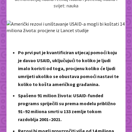
svijet: nauka
Po prvi put je kvantificiran utjecaj pomoći koju
je davao USAID, uključujući to koliko je ljudi
imalo koristi od toga, procjenu koliko će ljudi
umrijeti ukoliko se obustava pomoći nastavi te
koliko to košta američkog građanina.
Spašeno 91 milion života: USAID-funded
programs spriječili su prema modelu približno
91–92 miliona smrti u 133 zemlje tokom
razdoblja 2001–2021.
Rezovi bi mogli prouzročiti više od 14 miliona