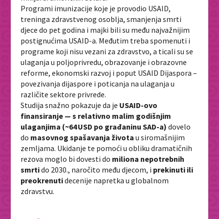
Programi imunizacije koje je provodio USAID,
treninga zdravstvenog osoblja, smanjenja smrti
djece do pet godina i majki bili su među najvažnijim
postignućima USAID-a. Međutim treba spomenuti i
programe koji nisu vezani za zdravstvo, a ticali su se
ulaganja u poljoprivredu, obrazovanje i obrazovne
reforme, ekonomski razvoj i poput USAID Dijaspora –
povezivanja dijaspore i poticanja na ulaganja u
različite sektore privrede.
Studija snažno pokazuje da je
USAID‑ovo
finansiranje — s relativno malim godišnjim
ulaganjima (~64 USD po građaninu SAD‑a)
dovelo
do
masovnog spašavanja života
u siromašnijim
zemljama.
Ukidanje te pomoći u obliku dramatičnih
rezova moglo bi dovesti do
miliona nepotrebnih
smrti
do 2030., naročito među djecom, i
prekinuti ili
preokrenuti
decenije napretka u globalnom
zdravstvu.