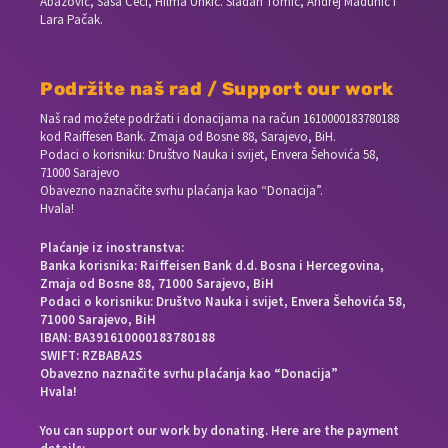
Abazović, Saša Ceci, Hilma Unkić. Slađan Tomić, Andrej Madunić i
Lara Pačak.
Podržite naš rad / Support our work
Naš rad možete podržati i donacijama na račun
1610000183780188
kod Raiffesen Bank. Zmaja od Bosne 88, Sarajevo, BiH.
Podaci o korisniku: Društvo Nauka i svijet, Envera Šehovića 58,
71000 Sarajevo
Obavezno naznačite svrhu plaćanja kao “Donacija”.
Hvala!
Plaćanje iz inostranstva:
Banka korisnika: Raiffeisen Bank d.d. Bosna i Hercegovina,
Zmaja od Bosne 88, 71000 Sarajevo, BiH
Podaci o korisniku: Društvo Nauka i svijet, Envera Šehovića 58,
71000 Sarajevo, BiH
IBAN: BA391610000183780188
SWIFT: RZBABA2S
Obavezno naznačite svrhu plaćanja kao “Donacija”
Hvala!
You can support our work by donating. Here are the payment