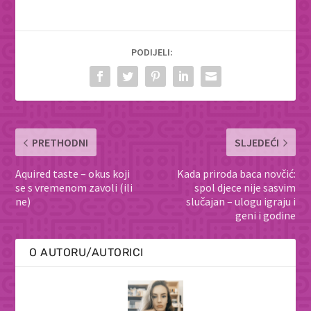
PODIJELI:
PRETHODNI
SLJEDEĆI
Aquired taste – okus koji
Kada priroda baca novčić:
se s vremenom zavoli (ili
spol djece nije sasvim
ne)
slučajan – ulogu igraju i
geni i godine
O AUTORU/AUTORICI