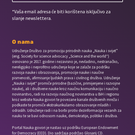
*Vaša email adresa će biti korištena isključivo za
slanje newslettera.
O nama
Udruženje Društvo za promociju prirodnih nauka „Nauka i svijet”
(eng. Society for science advocacy „Science and the world“)
osnovano je 2017. godine i nezavisno je, nevladino, nestranačko,
nereligijsko i neprofitno udruženje koje se zalaže za podršku
razvoja nauke i obrazovanja, promocije nauke i naučne
pismenosti, afirmisanje ljudskih prava i civilnog društva. Udruženje
„Nauka i svijet“ promiče prirodne (bazične, primijenjene i razvojne
nauke), ali i društvene nauke kroz naučnu komunikaciju i naučno
novinarstvo, radi na razvoju naučnog novinarstva u BiH i regionu
kroz website Nauka govori te povezane kanale društvenih mreža i
podkaste te promiče ekstrakurikularno obrazovanje mladih i
odraslih. Udruženje radi i na borbi protiv dezinformacija vezanih za
nauku te se bavi odnosom nauke, demokratije, politike i društva.
Portal Nauka govori je nastao uz podršku European Endowment
for Democracy (EED). Dio sadržaja podržao Glosarij CD.