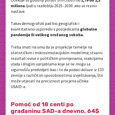
miliona
ljudi u razdoblju 2025–2030. ako se rezovi
nastave.
Takav demografski pad bio geografski i
kvantitativno usporediv s posljedicama
globalne
pandemije ili velikog oružanog sukoba.
Treba imati na umu da se projekcije temelje na
statističkim i mikrosimulacijskim modelima; stvarni
rezultati ovise o političkim promjenama, reakcijama
vlada i drugim varijablama koje se ne mogu sa
sigurnošću predvidjeti kao i to da p
odaci dolaze iz 133
zemlje s različitim sposobnostima izvještavanja, što
može utjecati na preciznost procjena učinka
USAID‑a.
Pomoć od 18 centi po
građaninu SAD-a dnevno, 64$