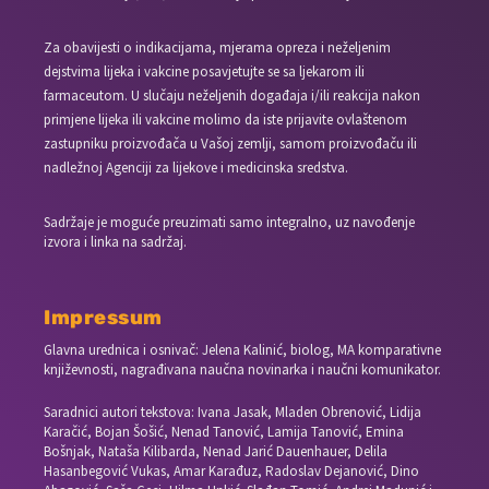
Za obavijesti o indikacijama, mjerama opreza i neželjenim
dejstvima lijeka i vakcine posavjetujte se sa ljekarom ili
farmaceutom. U slučaju neželjenih događaja i/ili reakcija nakon
primjene lijeka ili vakcine molimo da iste prijavite ovlaštenom
zastupniku proizvođača u Vašoj zemlji, samom proizvođaču ili
nadležnoj Agenciji za lijekove i medicinska sredstva.
Sadržaje je moguće preuzimati samo integralno, uz navođenje
izvora i linka na sadržaj.
Impressum
Glavna urednica i osnivač: Jelena Kalinić, biolog, MA komparativne
književnosti, nagrađivana naučna novinarka i naučni komunikator.
Saradnici autori tekstova: Ivana Jasak, Mladen Obrenović, Lidija
Karačić, Bojan Šošić, Nenad Tanović, Lamija Tanović, Emina
Bošnjak, Nataša Kilibarda, Nenad Jarić Dauenhauer, Delila
Hasanbegović Vukas, Amar Karađuz, Radoslav Dejanović, Dino