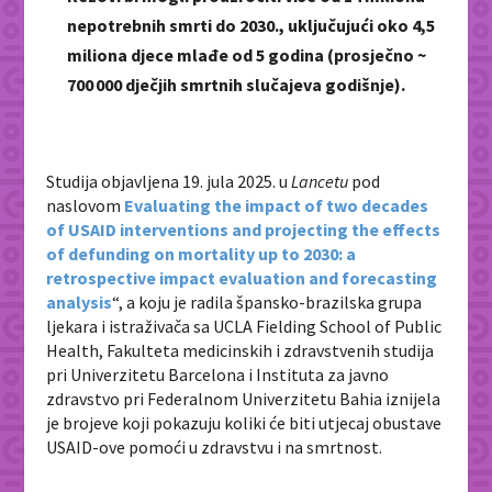
nepotrebnih smrti do 2030., uključujući oko 4,5
miliona djece mlađe od 5 godina (prosječno ~
700 000 dječjih smrtnih slučajeva godišnje).
Studija objavljena 19. jula 2025. u
Lancetu
pod
naslovom
Evaluating the impact of two decades
of USAID interventions and projecting the effects
of defunding on mortality up to 2030: a
retrospective impact evaluation and forecasting
analysis
“, a koju je radila špansko-brazilska grupa
ljekara i istraživača sa UCLA Fielding School of Public
Health, Fakulteta medicinskih i zdravstvenih studija
pri Univerzitetu Barcelona i Instituta za javno
zdravstvo pri Federalnom Univerzitetu Bahia iznijela
je brojeve koji pokazuju koliki će biti utjecaj obustave
USAID-ove pomoći u zdravstvu i na smrtnost.