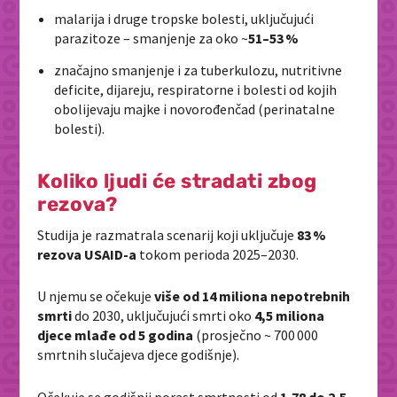
malarija i druge tropske bolesti, uključujući
parazitoze – smanjenje za oko ~
51–53 %
značajno smanjenje i za tuberkulozu, nutritivne
deficite, dijareju, respiratorne i bolesti od kojih
obolijevaju majke i novorođenčad (perinatalne
bolesti).
Koliko ljudi će stradati zbog
rezova?
Studija je razmatrala scenarij koji uključuje
83 %
rezova USAID‑a
tokom perioda 2025–2030.
U njemu se očekuje
v
iše od 14 miliona nepotrebnih
smrti
do 2030, uključujući smrti oko
4,5 miliona
djece mlađe od 5 godina
(prosječno ~ 700 000
smrtnih slučajeva djece godišnje).
Očekuje se godišnji porast smrtnosti od
1,78 do 2,5