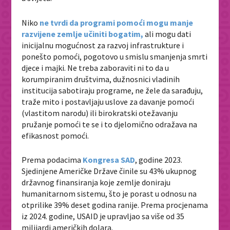
Niko
ne tvrdi da programi pomoći mogu manje
razvijene zemlje učiniti bogatim,
ali mogu dati
inicijalnu mogućnost za razvoj infrastrukture i
ponešto pomoći, pogotovo u smislu smanjenja smrti
djece i majki. Ne treba zaboraviti ni to da u
korumpiranim društvima, dužnosnici vladinih
institucija sabotiraju programe, ne žele da sarađuju,
traže mito i postavljaju uslove za davanje pomoći
(vlastitom narodu) ili birokratski otežavanju
pružanje pomoći te se i to djelomično odražava na
efikasnost pomoći.
Prema podacima
Kongresa SAD
, godine 2023.
Sjedinjene Američke Države činile su 43% ukupnog
državnog finansiranja koje zemlje doniraju
humanitarnom sistemu, što je porast u odnosu na
otprilike 39% deset godina ranije. Prema procjenama
iz 2024. godine, USAID je upravljao sa više od 35
milijardi američkih dolara.