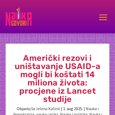
a
Američki rezovi i
uništavanje USAID-a
mogli bi koštati 14
miliona života:
procjene iz Lancet
studije
Objavio/la
Jelena Kalinić
|
1. aug 2025.
|
Nauka i
demokratija
,
nauka i etika
,
Nauka i politika
,
Nauka i