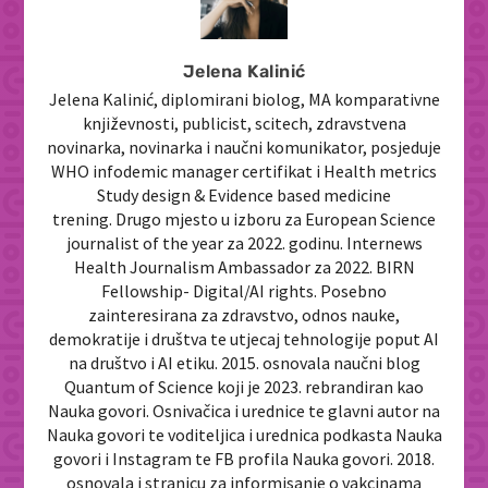
Jelena Kalinić
Jelena Kalinić, diplomirani biolog, MA komparativne
književnosti, publicist, scitech, zdravstvena
novinarka, novinarka i naučni komunikator, posjeduje
WHO infodemic manager certifikat i Health metrics
Study design & Evidence based medicine
trening. Drugo mjesto u izboru za European Science
journalist of the year za 2022. godinu. Internews
Health Journalism Ambassador za 2022. BIRN
Fellowship- Digital/AI rights. Posebno
zainteresirana za zdravstvo, odnos nauke,
demokratije i društva te utjecaj tehnologije poput AI
na društvo i AI etiku. 2015. osnovala naučni blog
Quantum of Science koji je 2023. rebrandiran kao
Nauka govori. Osnivačica i urednice te glavni autor na
Nauka govori te voditeljica i urednica podkasta Nauka
govori i Instagram te FB profila Nauka govori. 2018.
osnovala i stranicu za informisanje o vakcinama