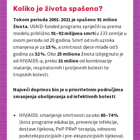
Koliko je života spašeno?
Tokom perioda 2001-2021 je spašeno 91 milion
života.
USAID-funded programs spriječili su prema
modelu približno
91–92 milijuna smrti
u 133 zemlje u
ovom periodu od 20 godina. Smrt od svih uzroka
smanjena je za
15 %
, a smrtnost djece mlađe od 5
godina za
32 %.
Oko
25 miliona
života izbjegnuto je
od HIV/AIDS‑a, preko
31 milion
od kombinacije
malarije, respiratornih i proljevnih bolesti te
tropskih bolesti.
Najveći doprinos bio je u prioritetnim područjima
smanjenja obolijevanja od infektivnih bolesti
:
HIV/AIDS: smanjenje smrtnosti za oko
65–74 %
(kroz programe edukacije, prevencije infekcije,
dostave lijekova, PeP PReP terapija, odnosno
podstekspozicijskih i pre-ekspozicijskih lijekova).