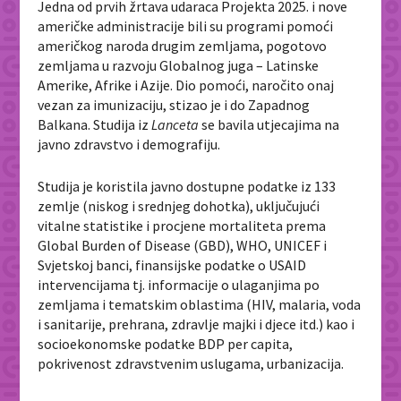
Jedna od prvih žrtava udaraca Projekta 2025. i nove
američke administracije bili su programi pomoći
američkog naroda drugim zemljama, pogotovo
zemljama u razvoju Globalnog juga – Latinske
Amerike, Afrike i Azije. Dio pomoći, naročito onaj
vezan za imunizaciju, stizao je i do Zapadnog
Balkana. Studija iz
Lanceta
se bavila utjecajima na
javno zdravstvo i demografiju.
Studija je koristila javno dostupne podatke iz 133
zemlje (niskog i srednjeg dohotka), uključujući
vitalne statistike i procjene mortaliteta prema
Global Burden of Disease (GBD), WHO, UNICEF i
Svjetskoj banci, finansijske podatke o USAID
intervencijama tj. informacije o ulaganjima po
zemljama i tematskim oblastima (HIV, malaria, voda
i sanitarije, prehrana, zdravlje majki i djece itd.) kao i
socioekonomske podatke BDP per capita,
pokrivenost zdravstvenim uslugama, urbanizacija.