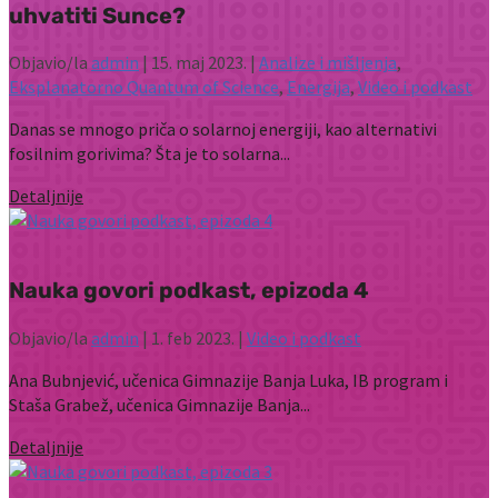
uhvatiti Sunce?
Objavio/la
admin
|
15. maj 2023.
|
Analize i mišljenja
,
Eksplanatorno Quantum of Science
,
Energija
,
Video i podkast
Danas se mnogo priča o solarnoj energiji, kao alternativi
fosilnim gorivima? Šta je to solarna...
Detaljnije
Nauka govori podkast, epizoda 4
Objavio/la
admin
|
1. feb 2023.
|
Video i podkast
Ana Bubnjević, učenica Gimnazije Banja Luka, IB program i
Staša Grabež, učenica Gimnazije Banja...
Detaljnije