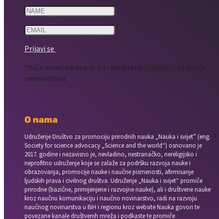
Prijavi se
*Vaša email adresa će biti korištena isključivo za slanje
newslettera.
O nama
Udruženje Društvo za promociju prirodnih nauka „Nauka i svijet” (eng.
Society for science advocacy „Science and the world“) osnovano je
2017. godine i nezavisno je, nevladino, nestranačko, nereligijsko i
neprofitno udruženje koje se zalaže za podršku razvoja nauke i
obrazovanja, promocije nauke i naučne pismenosti, afirmisanje
ljudskih prava i civilnog društva. Udruženje „Nauka i svijet“ promiče
prirodne (bazične, primijenjene i razvojne nauke), ali i društvene nauke
kroz naučnu komunikaciju i naučno novinarstvo, radi na razvoju
naučnog novinarstva u BiH i regionu kroz website Nauka govori te
povezane kanale društvenih mreža i podkaste te promiče