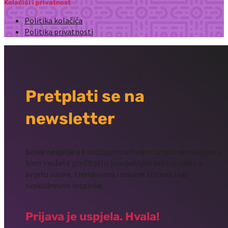
Kolačići i privatnost
Politika kolačića
Politika privatnosti
Pretplati se na
newsletter
Svake nedjelje u 8 sati ujutro uživajte uz naš newsletter u
kom možete pročitati o posljednjim dešavanjima u
svijetu nauke, trendovima i onome što nas i vas
svakodnevno inspiriše.
Prijava je uspjela. Hvala!