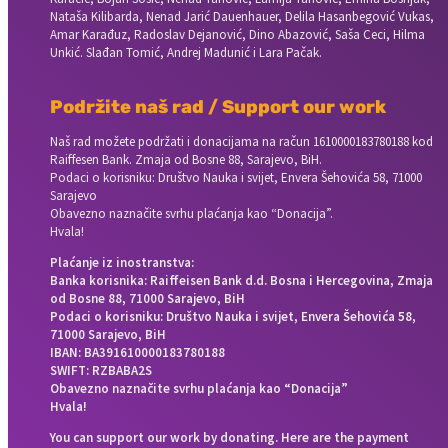
Nataša Kilibarda, Nenad Jarić Dauenhauer, Delila Hasanbegović Vukas,
Amar Karađuz, Radoslav Dejanović, Dino Abazović, Saša Ceci, Hilma
Unkić. Slađan Tomić, Andrej Madunić i Lara Pačak.
Podržite naš rad / Support our work
Naš rad možete podržati i donacijama na račun
1610000183780188 kod
Raiffesen Bank. Zmaja od Bosne 88, Sarajevo, BiH.
Podaci o korisniku: Društvo Nauka i svijet, Envera Šehovića 58, 71000
Sarajevo
Obavezno naznačite svrhu plaćanja kao “Donacija”.
Hvala!
Plaćanje iz inostranstva:
Banka korisnika: Raiffeisen Bank d.d. Bosna i Hercegovina, Zmaja
od Bosne 88, 71000 Sarajevo, BiH
Podaci o korisniku: Društvo Nauka i svijet, Envera Šehovića 58,
71000 Sarajevo, BiH
IBAN: BA391610000183780188
SWIFT: RZBABA2S
Obavezno naznačite svrhu plaćanja kao “Donacija”
Hvala!
You can support our work by donating. Here are the payment