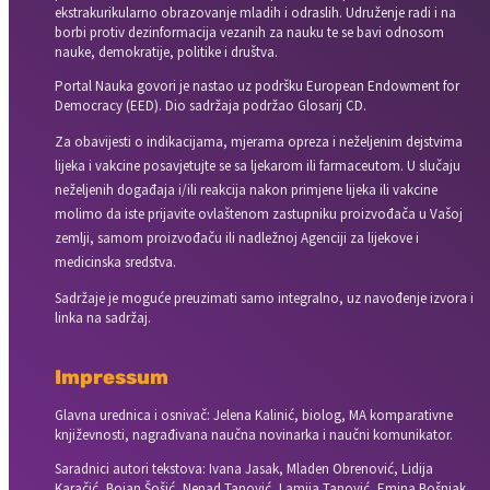
ekstrakurikularno obrazovanje mladih i odraslih. Udruženje radi i na
borbi protiv dezinformacija vezanih za nauku te se bavi odnosom
nauke, demokratije, politike i društva.
Portal Nauka govori je nastao uz podršku European Endowment for
Democracy (EED). Dio sadržaja podržao Glosarij CD.
Za obavijesti o indikacijama, mjerama opreza i neželjenim dejstvima
lijeka i vakcine posavjetujte se sa ljekarom ili farmaceutom. U slučaju
neželjenih događaja i/ili reakcija nakon primjene lijeka ili vakcine
molimo da iste prijavite ovlaštenom zastupniku proizvođača u Vašoj
zemlji, samom proizvođaču ili nadležnoj Agenciji za lijekove i
medicinska sredstva.
Sadržaje je moguće preuzimati samo integralno, uz navođenje izvora i
linka na sadržaj.
Impressum
Glavna urednica i osnivač: Jelena Kalinić, biolog, MA komparativne
književnosti, nagrađivana naučna novinarka i naučni komunikator.
Saradnici autori tekstova: Ivana Jasak, Mladen Obrenović, Lidija
Karačić, Bojan Šošić, Nenad Tanović, Lamija Tanović, Emina Bošnjak,