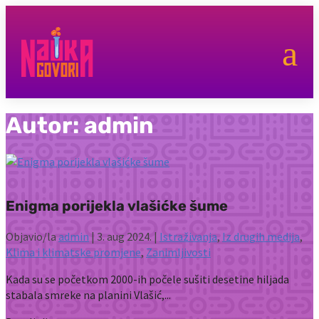
a
Autor:
admin
Enigma porijekla vlašićke šume
Objavio/la
admin
|
3. aug 2024.
|
Istraživanja
,
Iz drugih medija
,
Klima i klimatske promjene
,
Zanimljivosti
Kada su se početkom 2000-ih počele sušiti desetine hiljada
stabala smreke na planini Vlašić,...