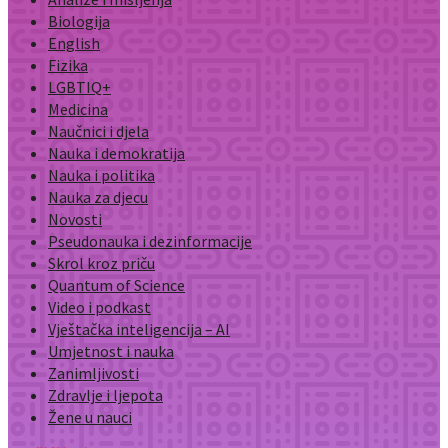
Biologija
English
Fizika
LGBTIQ+
Medicina
Naučnici i djela
Nauka i demokratija
Nauka i politika
Nauka za djecu
Novosti
Pseudonauka i dezinformacije
Skrol kroz priču
Quantum of Science
Video i podkast
Vještačka inteligencija – AI
Umjetnost i nauka
Zanimljivosti
Zdravlje i ljepota
Žene u nauci