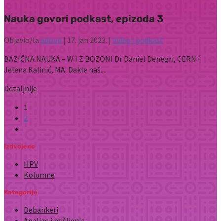
Nauka govori podkast, epizoda 3
Objavio/la
admin
|
17. jan 2023.
|
Video i podkast
BAZIČNA NAUKA – W I Z BOZONI Dr Daniel Denegri, CERN i
Jelena Kalinić, MA Dakle naš...
Detaljnije
1
2
Izdvojeno
HPV
Kolumne
Kategorije
Debankeri
Analize i mišljenja