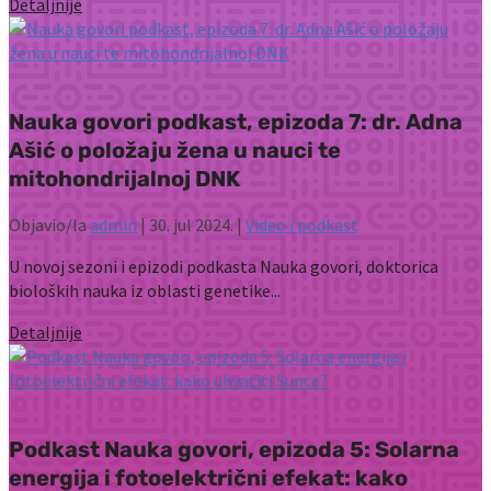
Detaljnije
Nauka govori podkast, epizoda 7: dr. Adna
Ašić o položaju žena u nauci te
mitohondrijalnoj DNK
Objavio/la
admin
|
30. jul 2024.
|
Video i podkast
U novoj sezoni i epizodi podkasta Nauka govori, doktorica
bioloških nauka iz oblasti genetike...
Detaljnije
Podkast Nauka govori, epizoda 5: Solarna
energija i fotoelektrični efekat: kako