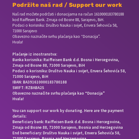
Podržite naš rad / Support our work
Naš rad možete podržati i donacijama na račun
1610000183780188
kod Raiffesen Bank. Zmaja od Bosne 88, Sarajevo, BiH.
Podaci o korisniku: Društvo Nauka i svijet, Envera Šehovića 58,
71000 Sarajevo
Obavezno naznačite svrhu plaćanja kao “Donacija”.
Hvala!
Plaćanje iz inostranstva:
Banka korisnika: Raiffeisen Bank d.d. Bosna i Hercegovina,
Zmaja od Bosne 88, 71000 Sarajevo, BiH
Podaci o korisniku: Društvo Nauka i svijet, Envera Šehovića 58,
71000 Sarajevo, BiH
IBAN: BA391610000183780188
SWIFT: RZBABA2S
Obavezno naznačite svrhu plaćanja kao “Donacija”
Hvala!
You can support our work by donating. Here are the payment
details:
Beneficiary bank: Raiffeisen Bank d.d. Bosna i Hercegovina,
Zmaja od Bosne 88, 71000 Sarajevo, Bosnia and Herzegovina
End beneficiary: Društvo Nauka i svijet, Envera Šehovića 58,
71000 Sarajevo, Bosnia and Herzegovina