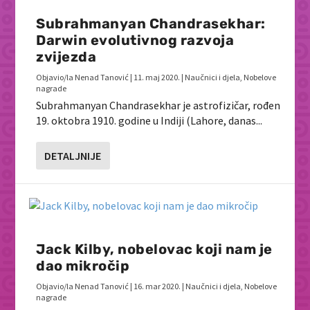
Subrahmanyan Chandrasekhar:
Darwin evolutivnog razvoja
zvijezda
Objavio/la
Nenad Tanović
|
11. maj 2020.
|
Naučnici i djela
,
Nobelove
nagrade
Subrahmanyan Chandrasekhar je astrofizičar, rođen
19. oktobra 1910. godine u Indiji (Lahore, danas...
DETALJNIJE
Jack Kilby, nobelovac koji nam je
dao mikročip
Objavio/la
Nenad Tanović
|
16. mar 2020.
|
Naučnici i djela
,
Nobelove
nagrade