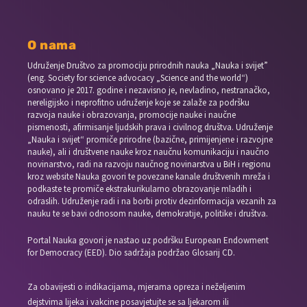
O nama
Udruženje Društvo za promociju prirodnih nauka „Nauka i svijet”
(eng. Society for science advocacy „Science and the world“)
osnovano je 2017. godine i nezavisno je, nevladino, nestranačko,
nereligijsko i neprofitno udruženje koje se zalaže za podršku
razvoja nauke i obrazovanja, promocije nauke i naučne
pismenosti, afirmisanje ljudskih prava i civilnog društva. Udruženje
„Nauka i svijet“ promiče prirodne (bazične, primijenjene i razvojne
nauke), ali i društvene nauke kroz naučnu komunikaciju i naučno
novinarstvo, radi na razvoju naučnog novinarstva u BiH i regionu
kroz website Nauka govori te povezane kanale društvenih mreža i
podkaste te promiče ekstrakurikularno obrazovanje mladih i
odraslih. Udruženje radi i na borbi protiv dezinformacija vezanih za
nauku te se bavi odnosom nauke, demokratije, politike i društva.
Portal Nauka govori je nastao uz podršku European Endowment
for Democracy (EED). Dio sadržaja podržao Glosarij CD.
Za obavijesti o indikacijama, mjerama opreza i neželjenim
dejstvima lijeka i vakcine posavjetujte se sa ljekarom ili