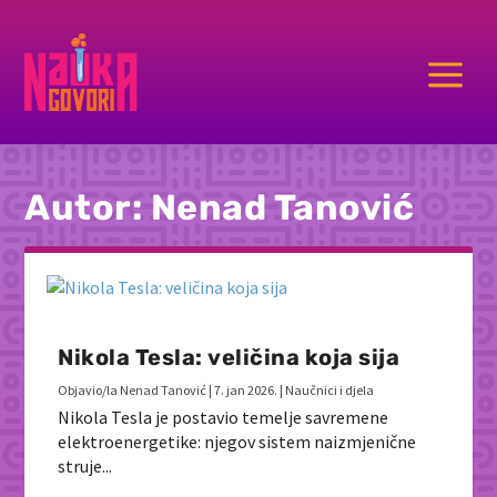
a
Autor:
Nenad Tanović
Nikola Tesla: veličina koja sija
Objavio/la
Nenad Tanović
|
7. jan 2026.
|
Naučnici i djela
Nikola Tesla je postavio temelje savremene
elektroenergetike: njegov sistem naizmjenične
struje...