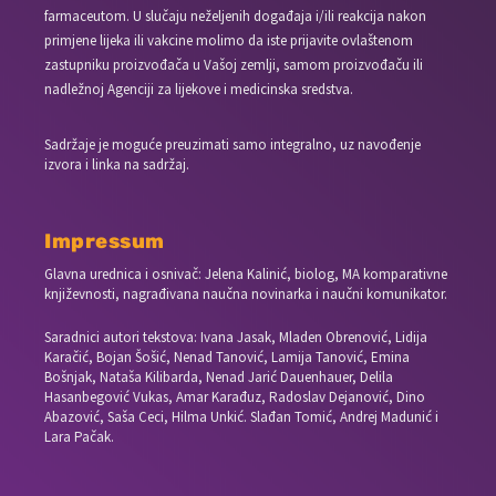
farmaceutom. U slučaju neželjenih događaja i/ili reakcija nakon
primjene lijeka ili vakcine molimo da iste prijavite ovlaštenom
zastupniku proizvođača u Vašoj zemlji, samom proizvođaču ili
nadležnoj Agenciji za lijekove i medicinska sredstva.
Sadržaje je moguće preuzimati samo integralno, uz navođenje
izvora i linka na sadržaj.
Impressum
Glavna urednica i osnivač: Jelena Kalinić, biolog, MA komparativne
književnosti, nagrađivana naučna novinarka i naučni komunikator.
Saradnici autori tekstova: Ivana Jasak, Mladen Obrenović, Lidija
Karačić, Bojan Šošić, Nenad Tanović, Lamija Tanović, Emina
Bošnjak, Nataša Kilibarda, Nenad Jarić Dauenhauer, Delila
Hasanbegović Vukas, Amar Karađuz, Radoslav Dejanović, Dino
Abazović, Saša Ceci, Hilma Unkić. Slađan Tomić, Andrej Madunić i
Lara Pačak.