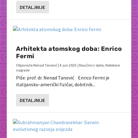
DETALJNIJE
Arhitekta atomskog doba: Enrico
Fermi
Objavio/la
Nenad Tanović
|
4. jun 2020.
|
Naučnici i djela
,
Nobelove
nagrade
Piše: prof. dr. Nenad Tanović Enrico Fermi je
italijansko-američki fizičar, dobitnik...
DETALJNIJE