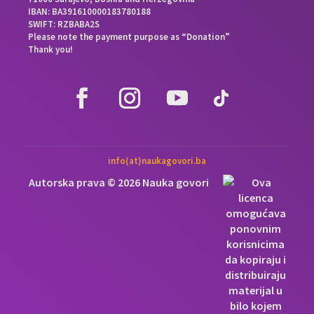
IBAN: BA391610000183780188
SWIFT: RZBABA2S
Please note the payment purpose as “Donation”
Thank you!
info(at)naukagovori.ba
Autorska prava © 2026 Nauka govori