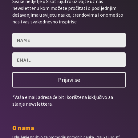
Svake nedjelje u 8 sati ujutro uživajte uz naš
newsletter u kom možete pročitati o posljednjim
dešavanjima u svijetu nauke, trendovima i onome što
nas i vas svakodnevno inspiriše.
Prijavi se
*Vaša email adresa će biti korištena isključivo za
slanje newslettera.
O nama
Udruženje Društvo za promociju prirodnih nauka „Nauka i svijet”