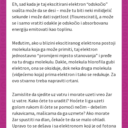
Eh, sad kada je taj ekscitirani elektron “odskočio”
svašta može da se desi – može tu biti neki milidjelić
sekunde i može dati svjetlost (flourescirati), a može
se i samo vratiti odakle je odskočio i absorbovanu
energiju emitovati kao toplinu.
Međutim, ako u blizini ekscitiranog elektrona postoji
molekula koja ga može primiti, taj elektron
jednostavno “promijeni mjesto stanovanja” i pređe
na tu drugu molekulu. Dakle, molekula hlorofila gubi
elektron, ona se oksiduje, dok neka druga molekula
(vidjećemo koja) prima elektron i tako se redukuje. Za
ovo stvarno treba napraviti crtani.
Zamislite da sjedite uz vatru i morate uzeti vreo žar
iz vatre. Kako ćete to uraditi? Hoćete li ga uzeti
golom rukom ili ćete se pomoći nečim – debelim
rukavicama, mašicama da ga uzmete? Ako morate
žar spustiti na dlan, čekaće te da se malo ohladi.
Upravo to se dešava i sa elektronom koji je od fotona