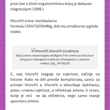
prva tvar u živim organizmima u kojoj je dokazan
magnezijum (1906.).
Hlorofil a ima molekularnu
formulu C55H72O5N4Mg, dok mu strukturna izgleda
ovako:
https://www.researchgate.net/figure/The-chemical-structure-
of-typical-chlorophyll-molecule-Chlorophyll-a-contains-
methyl_fig2_347762102
E, sad, hlorofil reaguje na svjetlost, tačnije na
fotone. Kako ne bih previše komplicirala, uzeću za
primjer hlorofil a. Hlorofil a absorbuje ljubičastu,
plavu i crvenu cvjetlost, a reflektuje zelenu. U stvari,
bolje je reći ne da reflektira, nego samo manje
apsorbira zelenu.