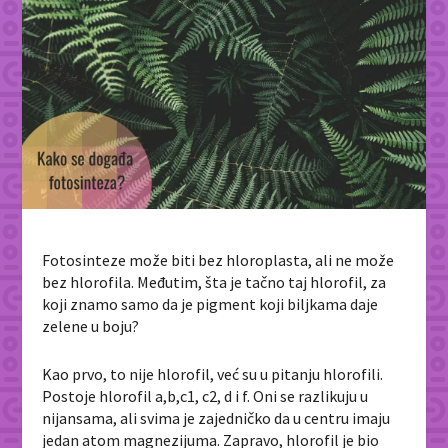
Fotosinteze može biti bez hloroplasta, ali ne može
bez hlorofila. Međutim, šta je tačno taj hlorofil, za
koji znamo samo da je pigment koji biljkama daje
zelene u boju?
Kao prvo, to nije hlorofil, već su u pitanju hlorofili.
Postoje hlorofil a,b,c1, c2, d i f. Oni se razlikuju u
nijansama, ali svima je zajedničko da u centru imaju
jedan atom magnezijuma. Zapravo, hlorofil je bio