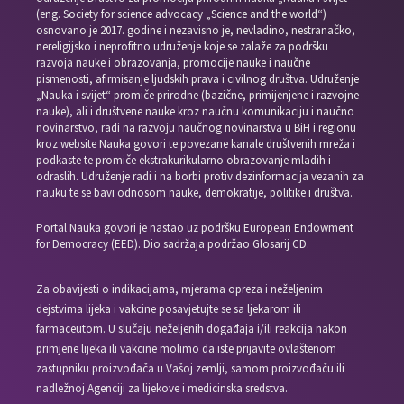
(eng. Society for science advocacy „Science and the world“)
osnovano je 2017. godine i nezavisno je, nevladino, nestranačko,
nereligijsko i neprofitno udruženje koje se zalaže za podršku
razvoja nauke i obrazovanja, promocije nauke i naučne
pismenosti, afirmisanje ljudskih prava i civilnog društva. Udruženje
„Nauka i svijet“ promiče prirodne (bazične, primijenjene i razvojne
nauke), ali i društvene nauke kroz naučnu komunikaciju i naučno
novinarstvo, radi na razvoju naučnog novinarstva u BiH i regionu
kroz website Nauka govori te povezane kanale društvenih mreža i
podkaste te promiče ekstrakurikularno obrazovanje mladih i
odraslih. Udruženje radi i na borbi protiv dezinformacija vezanih za
nauku te se bavi odnosom nauke, demokratije, politike i društva.
Portal Nauka govori je nastao uz podršku European Endowment
for Democracy (EED). Dio sadržaja podržao Glosarij CD.
Za obavijesti o indikacijama, mjerama opreza i neželjenim
dejstvima lijeka i vakcine posavjetujte se sa ljekarom ili
farmaceutom. U slučaju neželjenih događaja i/ili reakcija nakon
primjene lijeka ili vakcine molimo da iste prijavite ovlaštenom
zastupniku proizvođača u Vašoj zemlji, samom proizvođaču ili
nadležnoj Agenciji za lijekove i medicinska sredstva.