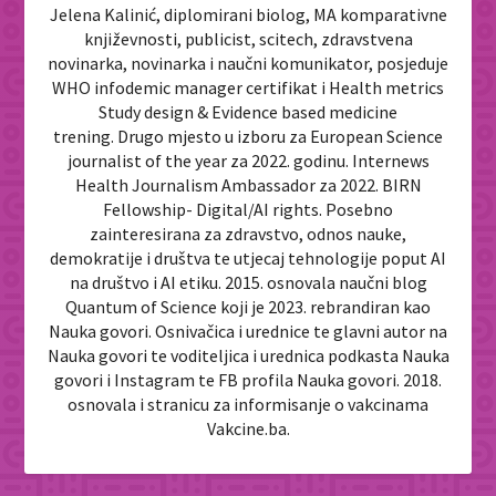
Jelena Kalinić, diplomirani biolog, MA komparativne
književnosti, publicist, scitech, zdravstvena
novinarka, novinarka i naučni komunikator, posjeduje
WHO infodemic manager certifikat i Health metrics
Study design & Evidence based medicine
trening. Drugo mjesto u izboru za European Science
journalist of the year za 2022. godinu. Internews
Health Journalism Ambassador za 2022. BIRN
Fellowship- Digital/AI rights. Posebno
zainteresirana za zdravstvo, odnos nauke,
demokratije i društva te utjecaj tehnologije poput AI
na društvo i AI etiku. 2015. osnovala naučni blog
Quantum of Science koji je 2023. rebrandiran kao
Nauka govori. Osnivačica i urednice te glavni autor na
Nauka govori te voditeljica i urednica podkasta Nauka
govori i Instagram te FB profila Nauka govori. 2018.
osnovala i stranicu za informisanje o vakcinama
Vakcine.ba.