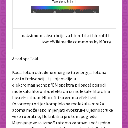
maksimumi absorbcije za hlorofil a i hlorofil b,
izvor:Wikimedia commons by M0tty
A sad speTakl.
Kada foton određene energije (a energija fotona
ovisi o frekvenciji, tj. kojem dijelu
elektromagnetnog/EM spektra pripada) pogodi
molekulu hlorofila, elektron iz molekule hlorofila
biva ekscitiran. Hlorofili su veoma efektivni
fotoreceptori jer kompleksna molekula-mreža
atoma može lako mijenjati dvostruke u jednostruke
veze i obratno, fleksibilna je u tom pogledu.
Mijenjanje veza između atoma zapravo znači jedno –