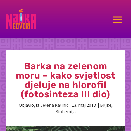
a
Barka na zelenom
moru – kako svjetlost
djeluje na hlorofil
(fotosinteza III dio)
Objavio/la
Jelena Kalinić
|
13. maj 2018.
|
Biljke
,
Biohemija