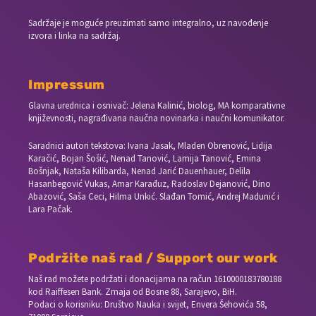
Sadržaje je moguće preuzimati samo integralno, uz navođenje
izvora i linka na sadržaj.
Impressum
Glavna urednica i osnivač: Jelena Kalinić, biolog, MA komparativne
književnosti, nagrađivana naučna novinarka i naučni komunikator.
Saradnici autori tekstova: Ivana Jasak, Mladen Obrenović, Lidija
Karačić, Bojan Šošić, Nenad Tanović, Lamija Tanović, Emina
Bošnjak, Nataša Kilibarda, Nenad Jarić Dauenhauer, Delila
Hasanbegović Vukas, Amar Karađuz, Radoslav Dejanović, Dino
Abazović, Saša Ceci, Hilma Unkić. Slađan Tomić, Andrej Madunić i
Lara Pačak.
Podržite naš rad / Support our work
Naš rad možete podržati i donacijama na račun
1610000183780188
kod Raiffesen Bank. Zmaja od Bosne 88, Sarajevo, BiH.
Podaci o korisniku: Društvo Nauka i svijet, Envera Šehovića 58,