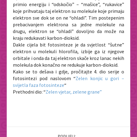
primio energiju i “odskočio” – “mašice”, “rukavice”
koje prihvataju taj elektron su molekule koje primaju
elektron sve dok se on ne “ohladi”. Tim postepenim
prebacivanjem elektrona sa jedne molekule na
drugu, elektron se “ohladi” dovoljno da može na
kraju redukavati karbon-dioksid.
Dakle cijela bit fotosinteze je da svjetlost “šutne”
elektron u molekuli hlorofila, izbije ga iz njegove
orbitale i onda da taj elektron skače kroz lanac nekih
molekula dok konačno ne redukuje karbon-dioksid.
Kako se to dešava i gdje, pročitajte 4. dio serije o
fotosintezi pod naslovom “
Zelen konjic u gori –
svijetla faza fotosinteze
“
Prethodni dio:
“
Zelen vjetar, zelene grane”
PODIJELI: