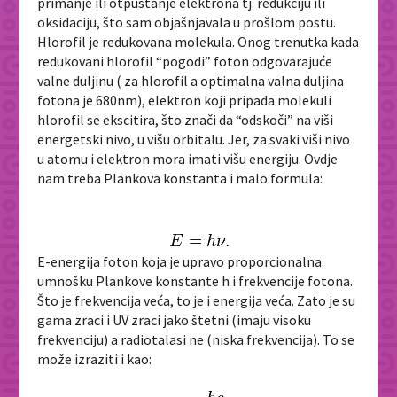
primanje ili otpuštanje elektrona tj. redukciju ili
oksidaciju, što sam objašnjavala u prošlom postu.
Hlorofil je redukovana molekula. Onog trenutka kada
redukovani hlorofil “pogodi” foton odgovarajuće
valne duljinu ( za hlorofil a optimalna valna duljina
fotona je 680nm), elektron koji pripada molekuli
hlorofil se ekscitira, što znači da “odskoči” na viši
energetski nivo, u višu orbitalu. Jer, za svaki viši nivo
u atomu i elektron mora imati višu energiju. Ovdje
nam treba Plankova konstanta i malo formula:
E-energija foton koja je upravo proporcionalna
umnošku Plankove konstante h i frekvencije fotona.
Što je frekvencija veća, to je i energija veća. Zato je su
gama zraci i UV zraci jako štetni (imaju visoku
frekvenciju) a radiotalasi ne (niska frekvencij
a). To se
može izraziti i kao: