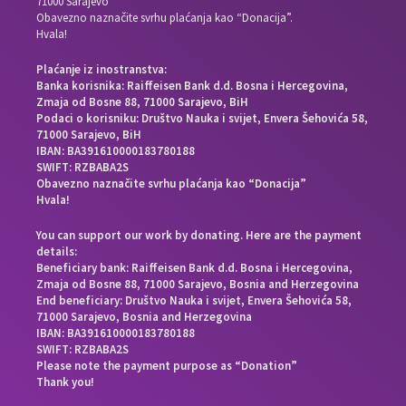
71000 Sarajevo
Obavezno naznačite svrhu plaćanja kao “Donacija”.
Hvala!
Plaćanje iz inostranstva:
Banka korisnika: Raiffeisen Bank d.d. Bosna i Hercegovina,
Zmaja od Bosne 88, 71000 Sarajevo, BiH
Podaci o korisniku: Društvo Nauka i svijet, Envera Šehovića 58,
71000 Sarajevo, BiH
IBAN: BA391610000183780188
SWIFT: RZBABA2S
Obavezno naznačite svrhu plaćanja kao “Donacija”
Hvala!
You can support our work by donating. Here are the payment
details:
Beneficiary bank: Raiffeisen Bank d.d. Bosna i Hercegovina,
Zmaja od Bosne 88, 71000 Sarajevo, Bosnia and Herzegovina
End beneficiary: Društvo Nauka i svijet, Envera Šehovića 58,
71000 Sarajevo, Bosnia and Herzegovina
IBAN: BA391610000183780188
SWIFT: RZBABA2S
Please note the payment purpose as “Donation”
Thank you!