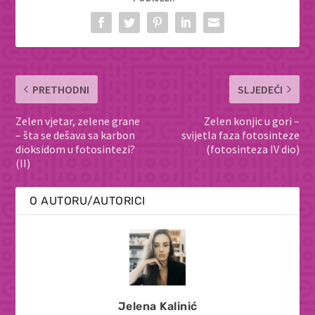
PRETHODNI
SLJEDEĆI
Zelen vjetar, zelene grane
Zelen konjic u gori –
– šta se dešava sa karbon
svijetla faza fotosinteze
dioksidom u fotosintezi?
(fotosinteza IV dio)
(II)
O AUTORU/AUTORICI
Jelena Kalinić