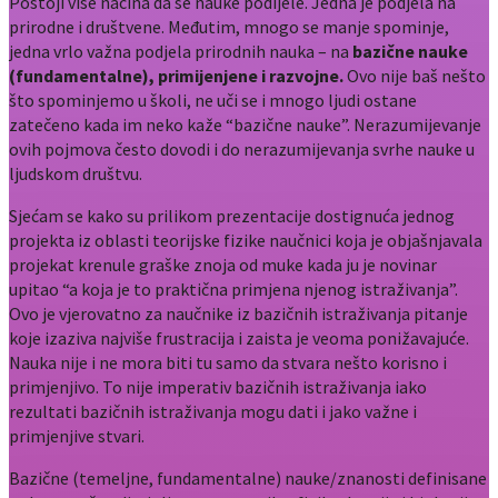
Postoji više načina da se nauke podijele. Jedna je podjela na
prirodne i društvene. Međutim, mnogo se manje spominje,
jedna vrlo važna podjela prirodnih nauka – na
bazične nauke
(fundamentalne), primijenjene i razvojne.
Ovo nije baš nešto
što spominjemo u školi, ne uči se i mnogo ljudi ostane
zatečeno kada im neko kaže “bazične nauke”. Nerazumijevanje
ovih pojmova često dovodi i do nerazumijevanja svrhe nauke u
ljudskom društvu.
Sjećam se kako su prilikom prezentacije dostignuća jednog
projekta iz oblasti teorijske fizike naučnici koja je objašnjavala
projekat krenule graške znoja od muke kada ju je novinar
upitao “a koja je to praktična primjena njenog istraživanja”.
Ovo je vjerovatno za naučnike iz bazičnih istraživanja pitanje
koje izaziva najviše frustracija i zaista je veoma ponižavajuće.
Nauka nije i ne mora biti tu samo da stvara nešto korisno i
primjenjivo. To nije imperativ bazičnih istraživanja iako
rezultati bazičnih istraživanja mogu dati i jako važne i
primjenjive stvari.
Bazične (temeljne, fundamentalne) nauke/znanosti definisane