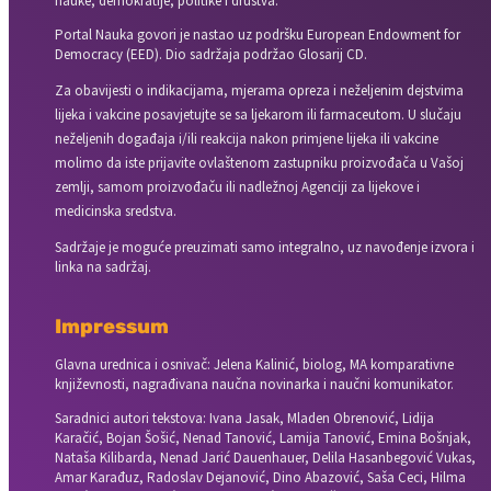
nauke, demokratije, politike i društva.
Portal Nauka govori je nastao uz podršku European Endowment for
Democracy (EED). Dio sadržaja podržao Glosarij CD.
Za obavijesti o indikacijama, mjerama opreza i neželjenim dejstvima
lijeka i vakcine posavjetujte se sa ljekarom ili farmaceutom. U slučaju
neželjenih događaja i/ili reakcija nakon primjene lijeka ili vakcine
molimo da iste prijavite ovlaštenom zastupniku proizvođača u Vašoj
zemlji, samom proizvođaču ili nadležnoj Agenciji za lijekove i
medicinska sredstva.
Sadržaje je moguće preuzimati samo integralno, uz navođenje izvora i
linka na sadržaj.
Impressum
Glavna urednica i osnivač: Jelena Kalinić, biolog, MA komparativne
književnosti, nagrađivana naučna novinarka i naučni komunikator.
Saradnici autori tekstova: Ivana Jasak, Mladen Obrenović, Lidija
Karačić, Bojan Šošić, Nenad Tanović, Lamija Tanović, Emina Bošnjak,
Nataša Kilibarda, Nenad Jarić Dauenhauer, Delila Hasanbegović Vukas,
Amar Karađuz, Radoslav Dejanović, Dino Abazović, Saša Ceci, Hilma