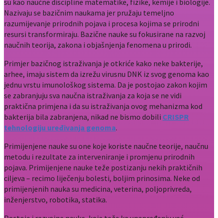
su kao naučne discipline matematike, fizike, kemije i biologije.
Nazivaju se bazičnim naukama jer pružaju temeljno
razumijevanje prirodnih pojava i procesa kojima se prirodni
resursi transformiraju. Bazične nauke su fokusirane na razvoj
naučnih teorija, zakona i objašnjenja fenomena u prirodi.
Primjer bazičnog istraživanja je otkriće kako neke bakterije,
arhee, imaju sistem da izrežu virusnu DNK iz svog genoma kao
jednu vrstu imunološkog sistema. Da je postojao zakon kojim
se zabranjuju sva naučna istraživanja za koja se ne vidi
praktična primjena i da su istraživanja ovog mehanizma kod
bakterija bila zabranjena, nikad ne bismo dobili
CRISPR
tehnologiju uređivanja genoma
.
Primijenjene nauke su one koje koriste naučne teorije, naučnu
metodu i rezultate za interveniranje i promjenu prirodnih
pojava. Primijenjene nauke teže postizanju nekih praktičnih
ciljeva – recimo liječenju bolesti, boljim prinosima. Neke od
primijenjenih nauka su medicina, veterina, poljoprivreda,
inženjerstvo, robotika, statika.