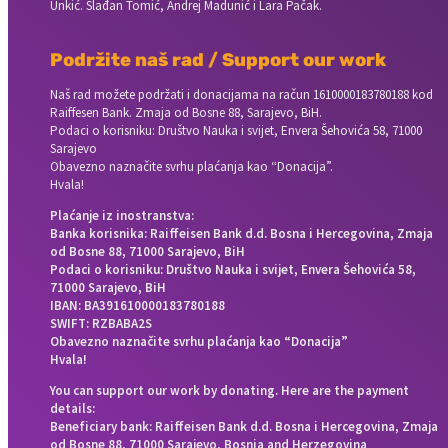
Unkić. Slađan Tomić, Andrej Madunić i Lara Pačak.
Podržite naš rad / Support our work
Naš rad možete podržati i donacijama na račun
1610000183780188 kod
Raiffesen Bank. Zmaja od Bosne 88, Sarajevo, BiH.
Podaci o korisniku: Društvo Nauka i svijet, Envera Šehovića 58, 71000
Sarajevo
Obavezno naznačite svrhu plaćanja kao “Donacija”.
Hvala!
Plaćanje iz inostranstva:
Banka korisnika: Raiffeisen Bank d.d. Bosna i Hercegovina, Zmaja
od Bosne 88, 71000 Sarajevo, BiH
Podaci o korisniku: Društvo Nauka i svijet, Envera Šehovića 58,
71000 Sarajevo, BiH
IBAN: BA391610000183780188
SWIFT: RZBABA2S
Obavezno naznačite svrhu plaćanja kao “Donacija”
Hvala!
You can support our work by donating. Here are the payment
details:
Beneficiary bank: Raiffeisen Bank d.d. Bosna i Hercegovina, Zmaja
od Bosne 88, 71000 Sarajevo, Bosnia and Herzegovina