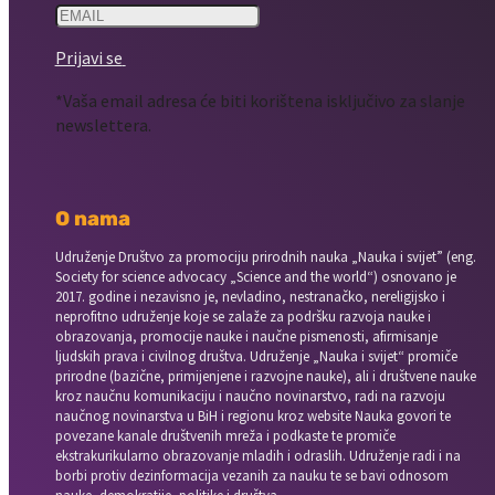
Prijavi se
*Vaša email adresa će biti korištena isključivo za slanje
newslettera.
O nama
Udruženje Društvo za promociju prirodnih nauka „Nauka i svijet” (eng.
Society for science advocacy „Science and the world“) osnovano je
2017. godine i nezavisno je, nevladino, nestranačko, nereligijsko i
neprofitno udruženje koje se zalaže za podršku razvoja nauke i
obrazovanja, promocije nauke i naučne pismenosti, afirmisanje
ljudskih prava i civilnog društva. Udruženje „Nauka i svijet“ promiče
prirodne (bazične, primijenjene i razvojne nauke), ali i društvene nauke
kroz naučnu komunikaciju i naučno novinarstvo, radi na razvoju
naučnog novinarstva u BiH i regionu kroz website Nauka govori te
povezane kanale društvenih mreža i podkaste te promiče
ekstrakurikularno obrazovanje mladih i odraslih. Udruženje radi i na
borbi protiv dezinformacija vezanih za nauku te se bavi odnosom