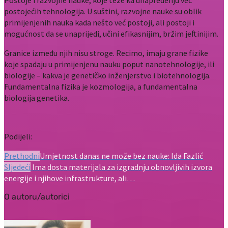
Postoje i razvojne nauke, koje teže ka unapređenju već
postojećih tehnologija. U suštini, razvojne nauke su oblik
primijenjenih nauka kada nešto već postoji, ali postoji i
mogućnost da se unaprijedi, učini efikasnijim, bržim jeftinijim.
Granice između njih nisu stroge. Recimo, imaju grane fizike
koje spadaju u primijenjenu nauku poput nanotehnologije, ili
biologije – kakva je genetičko inženjerstvo i biotehnologija.
Fundamentalna fizika je kozmologija, a fundamentalna
biologija genetika.
Podijeli:
Prethodni
Umjetnost danas ne može bez nauke: Ida Fazlić
Sljedeći
Ima dosta materijala za izgradnju obnovljivih izvora
energije i njihove infrastrukture, ali…
O autoru/autorici