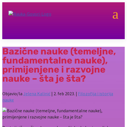
a
Bazične nauke (temeljne,
fundamentalne nauke),
primijenjene i razvojne
nauke – šta je šta?
Objavio/la
Jelena Kalinić
|
2. feb 2023.
|
Filozofija i istorija
nauke