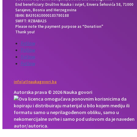
End beneficiary: Društvo Nauka i svijet, Envera Šehovića 58, 71000
Sarajevo, Bosnia and Herzegovina
IBAN: BA391610000183780188
SWIFT: RZBABA2S
Please note the payment purpose as “Donation”
Thank you!
Follow
Follow
Follow
Follow
info(at)naukagovori.ba
Autorska prava © 2026 Nauka govori