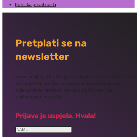
Politika privatnosti
Pretplati se na
newsletter
Svake nedjelje u 8 sati ujutro uživajte uz naš newsletter u
kom možete pročitati o posljednjim dešavanjima u
svijetu nauke, trendovima i onome što nas i vas
svakodnevno inspiriše.
Prijava je uspjela. Hvala!