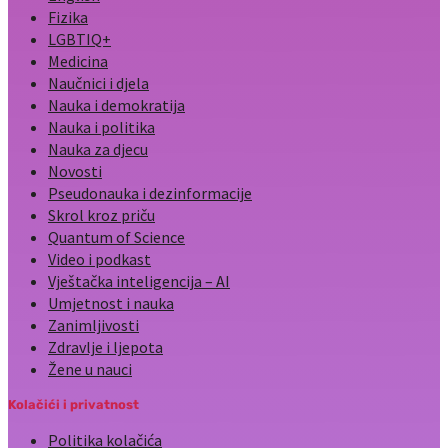
Fizika
LGBTIQ+
Medicina
Naučnici i djela
Nauka i demokratija
Nauka i politika
Nauka za djecu
Novosti
Pseudonauka i dezinformacije
Skrol kroz priču
Quantum of Science
Video i podkast
Vještačka inteligencija – AI
Umjetnost i nauka
Zanimljivosti
Zdravlje i ljepota
Žene u nauci
Kolačići i privatnost
Politika kolačića