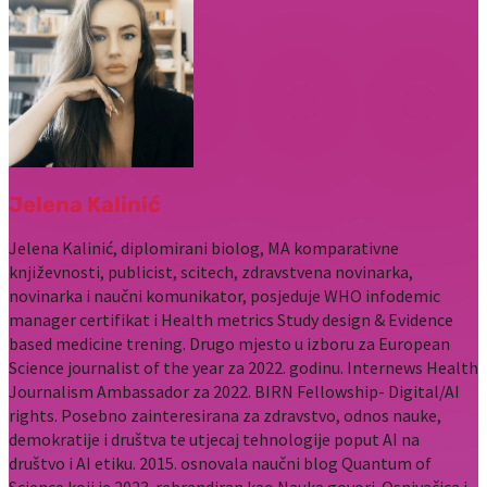
Jelena Kalinić
Jelena Kalinić, diplomirani biolog, MA komparativne
književnosti, publicist, scitech, zdravstvena novinarka,
novinarka i naučni komunikator, posjeduje WHO infodemic
manager certifikat i Health metrics Study design & Evidence
based medicine trening. Drugo mjesto u izboru za European
Science journalist of the year za 2022. godinu. Internews Health
Journalism Ambassador za 2022. BIRN Fellowship- Digital/AI
rights. Posebno zainteresirana za zdravstvo, odnos nauke,
demokratije i društva te utjecaj tehnologije poput AI na
društvo i AI etiku. 2015. osnovala naučni blog Quantum of