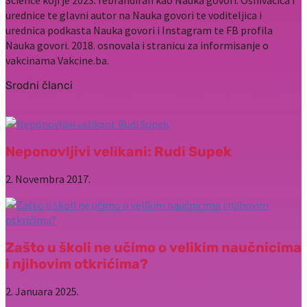
Science koji je 2023. rebrandiran kao Nauka govori. Osnivačica i
urednice te glavni autor na Nauka govori te voditeljica i
urednica podkasta Nauka govori i Instagram te FB profila
Nauka govori. 2018. osnovala i stranicu za informisanje o
vakcinama Vakcine.ba.
Srodni članci
Neponovljivi velikani: Rudi Supek
2. Novembra 2017.
Zašto u školi ne učimo o velikim naučnicima
i njihovim otkrićima?
2. Januara 2025.