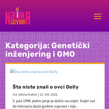
a
Kategorija:
Genetički
inženjering i GMO
Šta niste znali o ovci Dolly
Od
Jelena Kalinić
|
22. feb 2026.
5. jula 1996. jedno janje je došlo na svijet. Svijet sve
do februara iduće godine zapravo i nije...