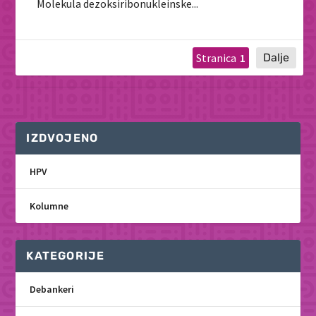
Molekula dezoksiribonukleinske...
1
IZDVOJENO
HPV
Kolumne
KATEGORIJE
Debankeri