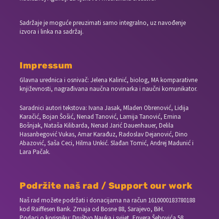
Sadržaje je moguće preuzimati samo integralno, uz navođenje
izvora i linka na sadržaj.
Impressum
Glavna urednica i osnivač: Jelena Kalinić, biolog, MA komparativne
književnosti, nagrađivana naučna novinarka i naučni komunikator.
Saradnici autori tekstova: Ivana Jasak, Mladen Obrenović, Lidija
Karačić, Bojan Šošić, Nenad Tanović, Lamija Tanović, Emina
Bošnjak, Nataša Kilibarda, Nenad Jarić Dauenhauer, Delila
Hasanbegović Vukas, Amar Karađuz, Radoslav Dejanović, Dino
Abazović, Saša Ceci, Hilma Unkić. Slađan Tomić, Andrej Madunić i
Lara Pačak.
Podržite naš rad / Support our work
Naš rad možete podržati i donacijama na račun
1610000183780188
kod Raiffesen Bank. Zmaja od Bosne 88, Sarajevo, BiH.
Podaci o korisniku: Društvo Nauka i svijet, Envera Šehovića 58,