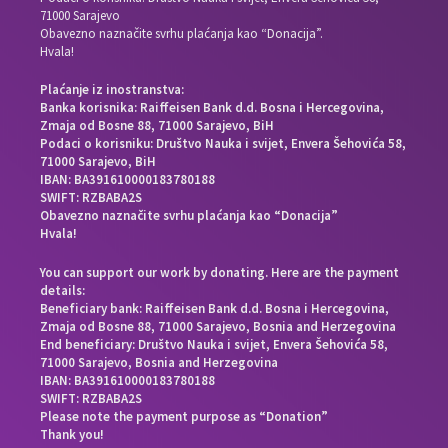
71000 Sarajevo
Obavezno naznačite svrhu plaćanja kao “Donacija”.
Hvala!
Plaćanje iz inostranstva:
Banka korisnika: Raiffeisen Bank d.d. Bosna i Hercegovina,
Zmaja od Bosne 88, 71000 Sarajevo, BiH
Podaci o korisniku: Društvo Nauka i svijet, Envera Šehovića 58,
71000 Sarajevo, BiH
IBAN: BA391610000183780188
SWIFT: RZBABA2S
Obavezno naznačite svrhu plaćanja kao “Donacija”
Hvala!
You can support our work by donating. Here are the payment
details:
Beneficiary bank: Raiffeisen Bank d.d. Bosna i Hercegovina,
Zmaja od Bosne 88, 71000 Sarajevo, Bosnia and Herzegovina
End beneficiary: Društvo Nauka i svijet, Envera Šehovića 58,
71000 Sarajevo, Bosnia and Herzegovina
IBAN: BA391610000183780188
SWIFT: RZBABA2S
Please note the payment purpose as “Donation”
Thank you!