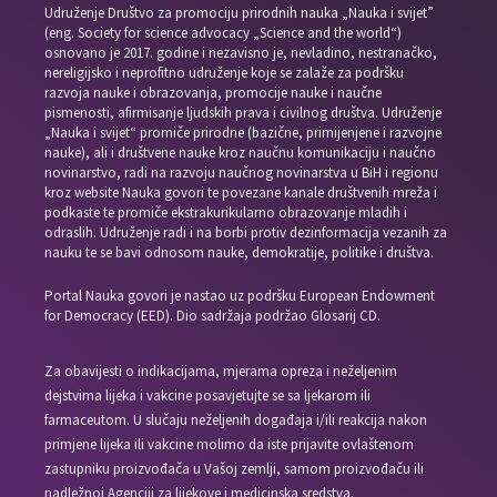
Udruženje Društvo za promociju prirodnih nauka „Nauka i svijet”
(eng. Society for science advocacy „Science and the world“)
osnovano je 2017. godine i nezavisno je, nevladino, nestranačko,
nereligijsko i neprofitno udruženje koje se zalaže za podršku
razvoja nauke i obrazovanja, promocije nauke i naučne
pismenosti, afirmisanje ljudskih prava i civilnog društva. Udruženje
„Nauka i svijet“ promiče prirodne (bazične, primijenjene i razvojne
nauke), ali i društvene nauke kroz naučnu komunikaciju i naučno
novinarstvo, radi na razvoju naučnog novinarstva u BiH i regionu
kroz website Nauka govori te povezane kanale društvenih mreža i
podkaste te promiče ekstrakurikularno obrazovanje mladih i
odraslih. Udruženje radi i na borbi protiv dezinformacija vezanih za
nauku te se bavi odnosom nauke, demokratije, politike i društva.
Portal Nauka govori je nastao uz podršku European Endowment
for Democracy (EED). Dio sadržaja podržao Glosarij CD.
Za obavijesti o indikacijama, mjerama opreza i neželjenim
dejstvima lijeka i vakcine posavjetujte se sa ljekarom ili
farmaceutom. U slučaju neželjenih događaja i/ili reakcija nakon
primjene lijeka ili vakcine molimo da iste prijavite ovlaštenom
zastupniku proizvođača u Vašoj zemlji, samom proizvođaču ili
nadležnoj Agenciji za lijekove i medicinska sredstva.