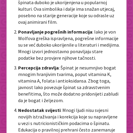
špinata duboko je ukorijenjena u popularnoj
kulturi. Ova simbolika i dalje ima snažan utjecaj,
posebno na starije generacije koje su odrasle uz
ovaj animirani film.
Ponavljanje pogrešnih informacija
: Iako je von
Wolfova greška ispravljena, pogrešne informacije
su se već duboko ukorijenile u literaturi i medijima.
Mnogi izvori jednostavno ponavljaju stare
podatke bez provjere njihove tačnosti.
Percepcija zdravlja
: Špinat je nesumnjivo bogat
mnogim hranjivim tvarima, poput vitamina K,
vitamina A, folata i antioksidansa. Zbog toga,
javnost lako povezuje špinat sa zdravstvenim
benefitima, što može dodatno pridonijeti zabludi
da je bogat i željezom.
Nedostatak svijesti
: Mnogi ljudi nisu svjesni
novijih istraživanja i korekcija koje su napravljene
u vezi s nutricionističkim podacima o špinatu.
Edukacija o pravilnoj prehrani često zanemaruje