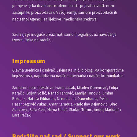
primjene lijeka ili vakcine molimo da iste prijavite ovlaštenom
zastupniku proizvođača u Vašoj zemlji, samom proizvođaču ili
nadležnoj Agenciji za lijekove i medicinska sredstva.
Sadržaje je moguće preuzimati samo integralno, uz navođenje
izvora i linka na sadržaj.
Impressum
Glavna urednica i osnivač: Jelena Kalinić, biolog, MA komparativne
književnosti, nagrađivana naučna novinarka i naučni komunikator.
Saradnici autori tekstova: Ivana Jasak, Mladen Obrenović, Lidija
Karačić, Bojan Šošić, Nenad Tanović, Lamija Tanović, Emina
Bošnjak, Nataša Kilibarda, Nenad Jarić Dauenhauer, Delila
Hasanbegović Vukas, Amar Karađuz, Radoslav Dejanović, Dino
Abazović, Saša Ceci, Hilma Unkić. Slađan Tomić, Andrej Madunić i
Lara Pačak.
Podržite naš rad / Support our work