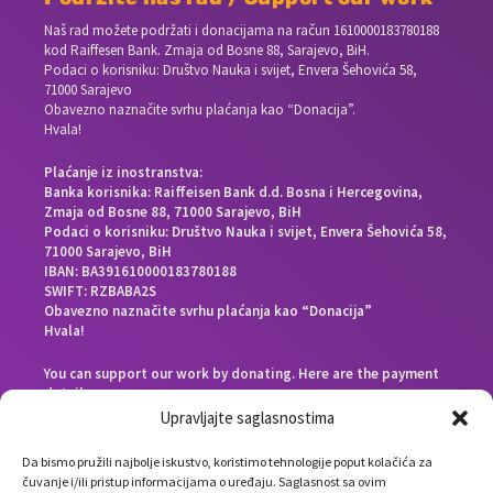
Naš rad možete podržati i donacijama na račun
1610000183780188
kod Raiffesen Bank. Zmaja od Bosne 88, Sarajevo, BiH.
Podaci o korisniku: Društvo Nauka i svijet, Envera Šehovića 58,
71000 Sarajevo
Obavezno naznačite svrhu plaćanja kao “Donacija”.
Hvala!
Plaćanje iz inostranstva:
Banka korisnika: Raiffeisen Bank d.d. Bosna i Hercegovina,
Zmaja od Bosne 88, 71000 Sarajevo, BiH
Podaci o korisniku: Društvo Nauka i svijet, Envera Šehovića 58,
71000 Sarajevo, BiH
IBAN: BA391610000183780188
SWIFT: RZBABA2S
Obavezno naznačite svrhu plaćanja kao “Donacija”
Hvala!
You can support our work by donating. Here are the payment
details:
Beneficiary bank: Raiffeisen Bank d.d. Bosna i Hercegovina,
Upravljajte saglasnostima
Zmaja od Bosne 88, 71000 Sarajevo, Bosnia and Herzegovina
End beneficiary: Društvo Nauka i svijet, Envera Šehovića 58,
Da bismo pružili najbolje iskustvo, koristimo tehnologije poput kolačića za
71000 Sarajevo, Bosnia and Herzegovina
čuvanje i/ili pristup informacijama o uređaju. Saglasnost sa ovim
IBAN: BA391610000183780188