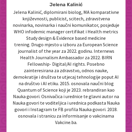
Jelena Kalinić
Jelena Kalinić, diplomirani biolog, MA komparativne
književnosti, publicist, scitech, zdravstvena
novinarka, novinarka i naučni komunikator, posjeduje
WHO infodemic manager certifikat i Health metrics
Study design & Evidence based medicine
trening. Drugo mjesto u izboru za European Science
journalist of the year za 2022. godinu. Internews
Health Journalism Ambassador za 2022. BIRN
Fellowship- Digital/AI rights. Posebno
zainteresirana za zdravstvo, odnos nauke,
demokratije i društva te utjecaj tehnologije poput AI
na društvo i AI etiku. 2015. osnovala naučni blog
Quantum of Science koji je 2023. rebrandiran kao
Nauka govori. Osnivačica i urednice te glavni autor na
Nauka govori te voditeljica i urednica podkasta Nauka
govori i Instagram te FB profila Nauka govori. 2018.
osnovala i stranicu za informisanje o vakcinama
Vakcine.ba.