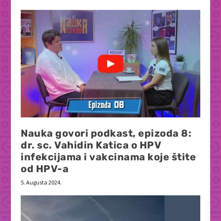
Nauka govori podkast, epizoda 8:
dr. sc. Vahidin Katica o HPV
infekcijama i vakcinama koje štite
od HPV-a
5. Augusta 2024.