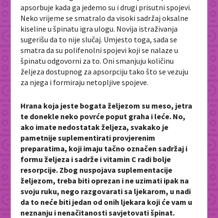
apsorbuje kada ga jedemo su i drugi prisutni spojevi.
Neko vrijeme se smatralo da visoki sadržaj oksalne
kiseline u špinatu igra ulogu. Novija istraživanja
sugerišu da to nije slučaj. Umjesto toga, sada se
smatra da su polifenolni spojevi koji se nalaze u
špinatu odgovorni za to. Oni smanjuju količinu
željeza dostupnog za apsorpciju tako što se vezuju
za njega i formiraju netopljive spojeve.
Hrana koja jeste bogata željezom su meso, jetra
te donekle neko povrće poput graha i leće. No,
ako imate nedostatak željeza, svakako je
pametnije suplementirati provjerenim
preparatima, koji imaju tačno označen sadržaj i
formu željeza i sadrže i vitamin C radi bolje
resorpcije. Zbog nuspojava suplementacije
željezom, treba biti oprezan i ne uzimati ipak na
svoju ruku, nego razgovarati sa ljekarom, u nadi
da to neće biti jedan od onih ljekara koji će vam u
neznanju i nenačitanosti savjetovati špinat.