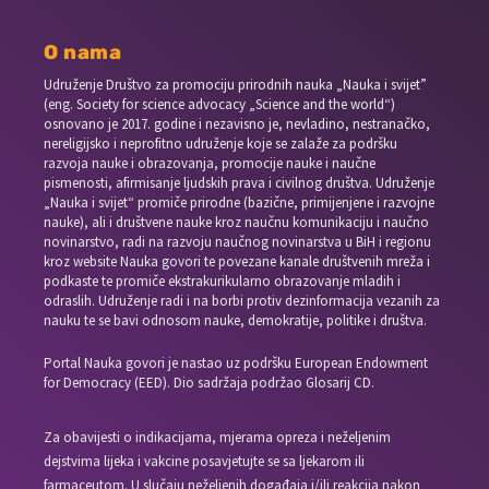
O nama
Udruženje Društvo za promociju prirodnih nauka „Nauka i svijet”
(eng. Society for science advocacy „Science and the world“)
osnovano je 2017. godine i nezavisno je, nevladino, nestranačko,
nereligijsko i neprofitno udruženje koje se zalaže za podršku
razvoja nauke i obrazovanja, promocije nauke i naučne
pismenosti, afirmisanje ljudskih prava i civilnog društva. Udruženje
„Nauka i svijet“ promiče prirodne (bazične, primijenjene i razvojne
nauke), ali i društvene nauke kroz naučnu komunikaciju i naučno
novinarstvo, radi na razvoju naučnog novinarstva u BiH i regionu
kroz website Nauka govori te povezane kanale društvenih mreža i
podkaste te promiče ekstrakurikularno obrazovanje mladih i
odraslih. Udruženje radi i na borbi protiv dezinformacija vezanih za
nauku te se bavi odnosom nauke, demokratije, politike i društva.
Portal Nauka govori je nastao uz podršku European Endowment
for Democracy (EED). Dio sadržaja podržao Glosarij CD.
Za obavijesti o indikacijama, mjerama opreza i neželjenim
dejstvima lijeka i vakcine posavjetujte se sa ljekarom ili
farmaceutom. U slučaju neželjenih događaja i/ili reakcija nakon