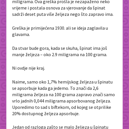
miligrama. Ova greška prošla je nezapaženo neko
vrijeme i postala osnova za vjerovanje da špinat
sadrži deset puta više željeza nego što zapravo ima.
Greška je primijećena 1930. ali se ideja zaglavila u
glavama.
Da stvar bude gora, kada se skuha, špinat ima još
manje željeza – oko 2.9 miligrama na 100 grama.
Ni ovdje nije kraj.
Naime, samo oko 1,7% hemijskog željeza u špinatu
se apsorbuje kada ga jedemo. To znači da 2,6
miligrama željeza na 100 grama zapravo znači samo
vrlo jadnih 0,044 miligrama apsorbovanog željeza.
Uporedimo to sad s biftekom, od kojeg se otprilike
20% dostupnog željeza apsorbuje.
Jedan od razloga zašto se malo željeza u špinatu