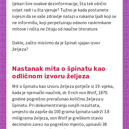
ljekari šire ovakve dezinformacije, šta tek obični
svijet radi i u šta vjeruje? Tužno je kada postanete
svjesni da se vaše zdravlje nalazi u rukama ljudi koji se
ne informišu, koji perpetuiraju odavno raskrinkane
mitove i ništa ne čitaju od naučne literature.
Dakle, zašto mislimo da je špinat sjajan izvor
željeza?
Nastanak mita o špinatu kao
odličnom izvoru željeza
Mit o špinatu kao izvoru željeza potječe iz 19. vijeka,
kada je njemački naučnik, dr. Erich von Wolf, 1870.
godine pogrešno preračunao količinu željeza u
špinatu. Pri dokumentiranju svojih rezultata,
umjesto da zapiše da 100 grama špinata sadrži 3.8
miligrama željeza, von Wolf je greškom stavio
decimalni zarez na pogrešno mjesto, upisavši 38