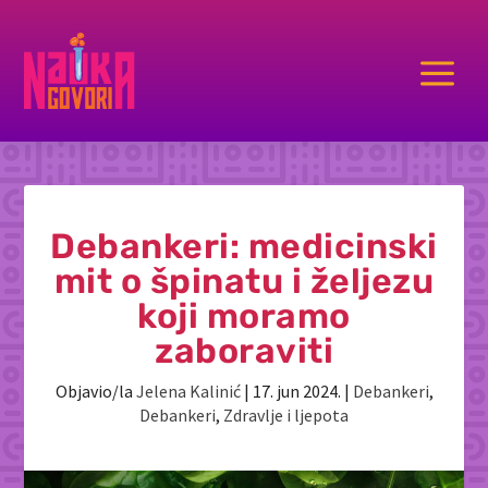
a
Debankeri: medicinski
mit o špinatu i željezu
koji moramo
zaboraviti
Objavio/la
Jelena Kalinić
|
17. jun 2024.
|
Debankeri
,
Debankeri
,
Zdravlje i ljepota