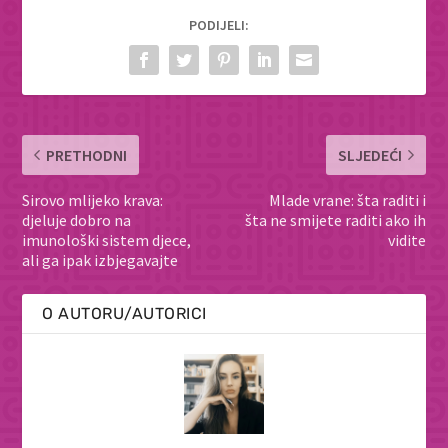
PODIJELI:
PRETHODNI
SLJEDEĆI
Sirovo mlijeko krava:
Mlade vrane: šta raditi i
djeluje dobro na
šta ne smijete raditi ako ih
imunološki sistem djece,
vidite
ali ga ipak izbjegavajte
O AUTORU/AUTORICI