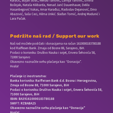
Karačić, Bojan Šošić, Nenad Tanović, Lamija Tanović, Emina
Bošnjak, Nataša Kilibarda, Nenad Jarić Dauenhauer, Delila
Hasanbegović Vukas, Amar Karađuz, Radoslav Dejanović, Dino
Abazović, Saša Ceci, Hilma Unkić. Slađan Tomić, Andrej Madunić i
Lara Pačak.
Podržite naš rad / Support our work
Naš rad možete podržati i donacijama na račun
1610000183780188
kod Raiffesen Bank. Zmaja od Bosne 88, Sarajevo, BiH.
Podaci o korisniku: Društvo Nauka i svijet, Envera Šehovića 58,
71000 Sarajevo
Obavezno naznačite svrhu plaćanja kao “Donacija”.
Hvala!
Plaćanje iz inostranstva:
Banka korisnika: Raiffeisen Bank d.d. Bosna i Hercegovina,
Zmaja od Bosne 88, 71000 Sarajevo, BiH
Podaci o korisniku: Društvo Nauka i svijet, Envera Šehovića 58,
71000 Sarajevo, BiH
IBAN: BA391610000183780188
SWIFT: RZBABA2S
Obavezno naznačite svrhu plaćanja kao “Donacija”
Hvala!