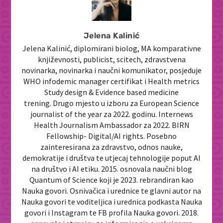
Jelena Kalinić
Jelena Kalinić, diplomirani biolog, MA komparativne
književnosti, publicist, scitech, zdravstvena
novinarka, novinarka i naučni komunikator, posjeduje
WHO infodemic manager certifikat i Health metrics
Study design & Evidence based medicine
trening. Drugo mjesto u izboru za European Science
journalist of the year za 2022. godinu. Internews
Health Journalism Ambassador za 2022. BIRN
Fellowship- Digital/AI rights. Posebno
zainteresirana za zdravstvo, odnos nauke,
demokratije i društva te utjecaj tehnologije poput AI
na društvo i AI etiku. 2015. osnovala naučni blog
Quantum of Science koji je 2023. rebrandiran kao
Nauka govori. Osnivačica i urednice te glavni autor na
Nauka govori te voditeljica i urednica podkasta Nauka
govori i Instagram te FB profila Nauka govori. 2018.