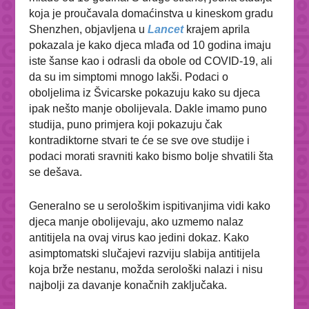
koja je proučavala domaćinstva u kineskom gradu
Shenzhen, objavljena u
Lancet
krajem aprila
pokazala je kako djeca mlađa od 10 godina imaju
iste šanse kao i odrasli da obole od COVID-19, ali
da su im simptomi mnogo lakši. Podaci o
oboljelima iz Švicarske pokazuju kako su djeca
ipak nešto manje obolijevala. Dakle imamo puno
studija, puno primjera koji pokazuju čak
kontradiktorne stvari te će se sve ove studije i
podaci morati sravniti kako bismo bolje shvatili šta
se dešava.
Generalno se u serološkim ispitivanjima vidi kako
djeca manje obolijevaju, ako uzmemo nalaz
antitijela na ovaj virus kao jedini dokaz. Kako
asimptomatski slučajevi razviju slabija antitijela
koja brže nestanu, možda serološki nalazi i nisu
najbolji za davanje konačnih zaključaka.