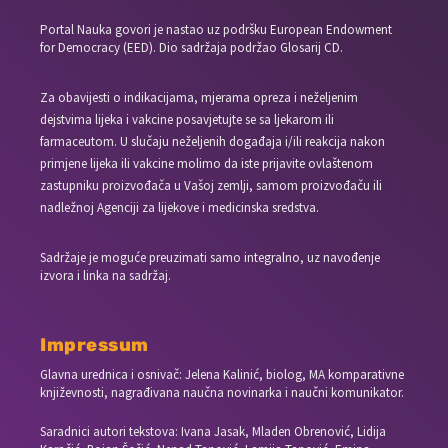
Portal Nauka govori je nastao uz podršku European Endowment
for Democracy (EED). Dio sadržaja podržao Glosarij CD.
Za obavijesti o indikacijama, mjerama opreza i neželjenim
dejstvima lijeka i vakcine posavjetujte se sa ljekarom ili
farmaceutom. U slučaju neželjenih događaja i/ili reakcija nakon
primjene lijeka ili vakcine molimo da iste prijavite ovlaštenom
zastupniku proizvođača u Vašoj zemlji, samom proizvođaču ili
nadležnoj Agenciji za lijekove i medicinska sredstva.
Sadržaje je moguće preuzimati samo integralno, uz navođenje
izvora i linka na sadržaj.
Impressum
Glavna urednica i osnivač: Jelena Kalinić, biolog, MA komparativne
književnosti, nagrađivana naučna novinarka i naučni komunikator.
Saradnici autori tekstova: Ivana Jasak, Mladen Obrenović, Lidija