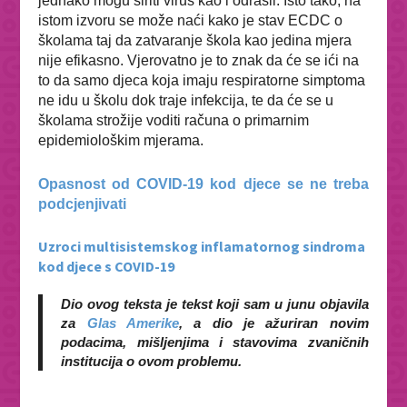
jednako mogu širiti virus kao i odrasli. Isto tako, na
istom izvoru se može naći kako je stav ECDC o
školama taj da zatvaranje škola kao jedina mjera
nije efikasno. Vjerovatno je to znak da će se ići na
to da samo djeca koja imaju respiratorne simptoma
ne idu u školu dok traje infekcija, te da će se u
školama strožije voditi računa o primarnim
epidemiološkim mjerama.
Opasnost od COVID-19 kod djece se ne treba
podcjenjivati
Uzroci multisistemskog inflamatornog sindroma
kod djece s COVID-19
Dio ovog teksta je tekst koji sam u junu objavila
za
Glas Amerike
, a dio je ažuriran novim
podacima, mišljenjima i stavovima zvaničnih
institucija o ovom problemu.