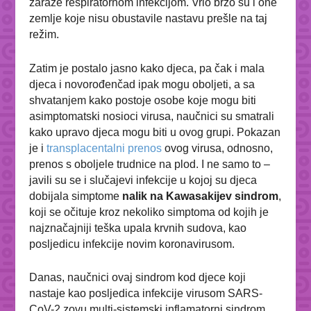
zaraze respiratornom infekcijom. Vrlo brzo su i one
zemlje koje nisu obustavile nastavu prešle na taj
režim.
Zatim je postalo jasno kako djeca, pa čak i mala
djeca i novorođenčad ipak mogu oboljeti, a sa
shvatanjem kako postoje osobe koje mogu biti
asimptomatski nosioci virusa, naučnici su smatrali
kako upravo djeca mogu biti u ovog grupi. Pokazan
je i
transplacentalni prenos
ovog virusa, odnosno,
prenos s oboljele trudnice na plod. I ne samo to –
javili su se i slučajevi infekcije u kojoj su djeca
dobijala simptome
nalik na Kawasakijev sindrom
,
koji se očituje kroz nekoliko simptoma od kojih je
najznačajniji
teška upala krvnih sudova, kao
posljedicu infekcije novim koronavirusom.
Danas, naučnici ovaj sindrom kod djece koji
nastaje kao posljedica infekcije virusom SARS-
CoV-2 zovu multi-sistemski inflamatorni sindrom