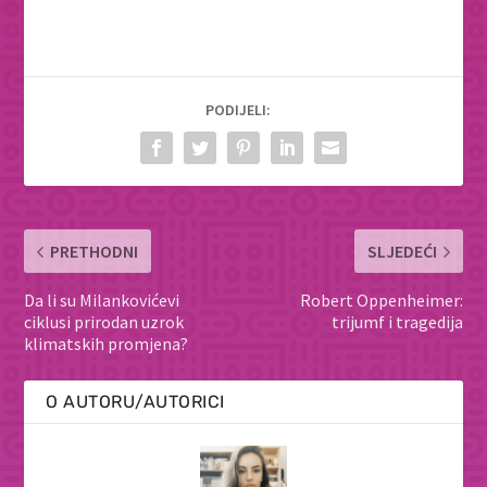
PODIJELI:
PRETHODNI
SLJEDEĆI
Da li su Milankovićevi
Robert Oppenheimer:
ciklusi prirodan uzrok
trijumf i tragedija
klimatskih promjena?
O AUTORU/AUTORICI