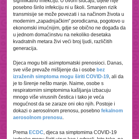
signifikatno infekciju. U ovom slučaju, dijete nije
posebno širilo infekciju ni u školi. Smanjen rizik
transmisije se može povezati i sa načinom života u
modernim „zapadnjačkim“ porodicama, pogotovo u
ekonomski imućnijim, gdje se obično ne događa da
u jednom domaćinstvu na nekoliko desetaka
kvadratnih metara živi veći broj ljudi, različitih
generacija.
Djeca mogu biti asimptomatski prenosioci. Danas,
sve više prevaže mišljenje da i osobe
bez
izraženih simptoma mogu širiti COVID-19
, ali da
je to širenje nešto manje. Naime, osobe s
respiratornim simptomima kašljanja izbacuju
mnogo više virusnih čestica i tako je veća
mogućnost da se zaraze oni oko njih. Postoje i
dokazi o aerosolnom prenosu, posebno
fekalnom
aerosolnom prenosu
.
Prema
ECDC
, djeca sa simptomima COVID-19