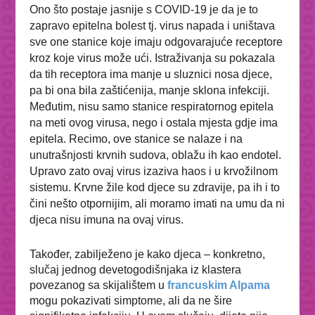
Ono što postaje jasnije s COVID-19 je da je to
zapravo epitelna bolest tj. virus napada i uništava
sve one stanice koje imaju odgovarajuće receptore
kroz koje virus može ući. Istraživanja su pokazala
da tih receptora ima manje u sluznici nosa djece,
pa bi ona bila zaštićenija, manje sklona infekciji.
Međutim, nisu samo stanice respiratornog epitela
na meti ovog virusa, nego i ostala mjesta gdje ima
epitela. Recimo, ove stanice se nalaze i na
unutrašnjosti krvnih sudova, oblažu ih kao endotel.
Upravo zato ovaj virus izaziva haos i u krvožilnom
sistemu. Krvne žile kod djece su zdravije, pa ih i to
čini nešto otpornijim, ali moramo imati na umu da ni
djeca nisu imuna na ovaj virus.
Također, zabilježeno je kako djeca – konkretno,
slučaj jednog devetogodišnjaka iz klastera
povezanog sa skijalištem u
francuskim Alpama
mogu pokazivati simptome, ali da ne šire