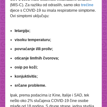
(MIS-C). Za razliku od odraslih, samo oko
trećine
djece s COVID-19 su imala respiratorne simptome.
Ovi simptomi uključuju:
letargiju;
visoku temperaturu;
povraćanje i/ili proliv;
oticanje limfnih čvorova;
osip po koži;
konjuktivitis;
srčane probleme.
Ipak, prema podacima iz Kine, Italije i SAD, tek
nešto oko 2% slučajeva COVID-19 čine osobe
mlađe od 18 godina.
S druge strane, jedna studija