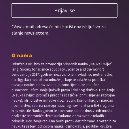
Prijavi se
*Vaša email adresa će biti korištena isključivo za
slanje newslettera.
O nama
Udruženje Društvo za promociju prirodnih nauka „Nauka i svijet”
(eng. Society for science advocacy „Science and the world“)
osnovano je 2017. godine i nezavisno je, nevladino, nestranačko,
nereligijsko i neprofitno udruženje koje se zalaže za podršku
razvoja nauke i obrazovanja, promocije nauke i naučne
pismenosti, afirmisanje ljudskih prava i civilnog društva. Udruženje
„Nauka i svijet“ promiče prirodne (bazične, primijenjene i razvojne
nauke), ali i društvene nauke kroz naučnu komunikaciju i naučno
novinarstvo, radi na razvoju naučnog novinarstva u BiH i regionu
kroz website Nauka govori te povezane kanale društvenih mreža i
podkaste te promiče ekstrakurikularno obrazovanje mladih i
odraslih. Udruženje radi i na borbi protiv dezinformacija vezanih za
nauku te se bavi odnosom nauke, demokratije, politike i društva.