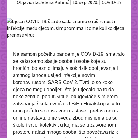
Objavio/la
Jelena Kalinić
|
10. sep 2020.
|
COVID-19
Na samom početku pandemije COVID-19, smatralo
se kako samo starije osobe i osobe koje su
hronični bolesnici imaju visok rizik obolijevanja i
smrtnog ishoda usljed infekcije novim
koronavirusom, SARS-CoV-2. Tvrdilo se kako
djeca ne mogu oboljeti, što je utjecalo na to da
neke zemlje, poput Srbije, odugovlače s mjerom
zatvaranja škola i vrtića. U BiH i Hrvatskoj se vrlo
rano počelo s obustavom nastave i prelaskom na
online nastavu, prije svega zbog mišljenja da su
škole i vrtići kolektivi, u kojima se u zatvorenom
prostoru nalazi mnogo osoba, što povećava rizik