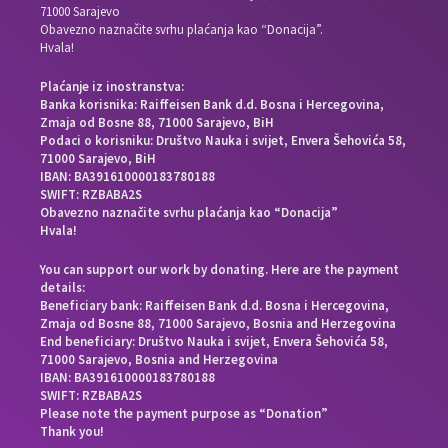
71000 Sarajevo
Obavezno naznačite svrhu plaćanja kao “Donacija”.
Hvala!
Plaćanje iz inostranstva:
Banka korisnika: Raiffeisen Bank d.d. Bosna i Hercegovina,
Zmaja od Bosne 88, 71000 Sarajevo, BiH
Podaci o korisniku: Društvo Nauka i svijet, Envera Šehovića 58,
71000 Sarajevo, BiH
IBAN: BA391610000183780188
SWIFT: RZBABA2S
Obavezno naznačite svrhu plaćanja kao “Donacija”
Hvala!
You can support our work by donating. Here are the payment
details:
Beneficiary bank: Raiffeisen Bank d.d. Bosna i Hercegovina,
Zmaja od Bosne 88, 71000 Sarajevo, Bosnia and Herzegovina
End beneficiary: Društvo Nauka i svijet, Envera Šehovića 58,
71000 Sarajevo, Bosnia and Herzegovina
IBAN: BA391610000183780188
SWIFT: RZBABA2S
Please note the payment purpose as “Donation”
Thank you!