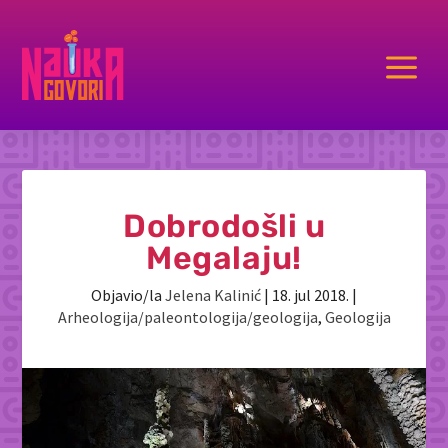
a
Dobrodošli u
Megalaju!
Objavio/la
Jelena Kalinić
|
18. jul 2018.
|
Arheologija/paleontologija/geologija
,
Geologija