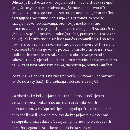
Udruženje Društvo za promociju prirodnih nauka „Nauka i svijet”
(eng. Society for science advocacy „Science and the world“)
osnovano je 2017. godine i nezavisno je, nevladino, nestranačko,
nereligijsko i neprofitno udruženje koje se zalaže za podršku
razvoja nauke i obrazovanja, promocije nauke i naučne
pismenosti, afirmisanje ljudskih prava i civilnog društva. Udruženje
„Nauka i svijet“ promiče prirodne (bazične, primijenjene i razvojne
nauke), ali i društvene nauke kroz naučnu komunikaciju i naučno
novinarstvo, radi na razvoju naučnog novinarstva u BiH i regionu
kroz website Nauka govori te povezane kanale društvenih mreža i
podkaste te promiče ekstrakurikularno obrazovanje mladih i
odraslih. Udruženje radi i na borbi protiv dezinformacija vezanih za
nauku te se bavi odnosom nauke, demokratije, politike i društva.
Portal Nauka govori je nastao uz podršku European Endowment
for Democracy (EED). Dio sadržaja podržao Glosarij CD.
Za obavijesti o indikacijama, mjerama opreza i neželjenim
dejstvima lijeka i vakcine posavjetujte se sa ljekarom ili
farmaceutom. U slučaju neželjenih događaja i/ili reakcija nakon
primjene lijeka ili vakcine molimo da iste prijavite ovlaštenom
zastupniku proizvođača u Vašoj zemlji, samom proizvođaču ili
nadležnoj Agenciji za lijekove i medicinska sredstva.