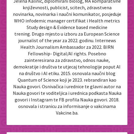
Jelena Kalinić, diplomirani biolog, MA komparativne
književnosti, publicist, scitech, zdravstvena
novinarka, novinarka i naučni komunikator, posjeduje
WHO infodemic manager certifikat i Health metrics
Study design & Evidence based medicine
trening. Drugo mjesto u izboru za European Science
journalist of the year za 2022. godinu. Internews
Health Journalism Ambassador za 2022. BIRN
Fellowship- Digital/AI rights. Posebno
zainteresirana za zdravstvo, odnos nauke,
demokratije i društva te utjecaj tehnologije poput AI
na društvo i AI etiku. 2015. osnovala naučni blog
Quantum of Science koji je 2023. rebrandiran kao
Nauka govori. Osnivačica i urednice te glavni autor na
Nauka govori te voditeljica i urednica podkasta Nauka
govori i Instagram te FB profila Nauka govori. 2018.
osnovala i stranicu za informisanje o vakcinama
Vakcine.ba.