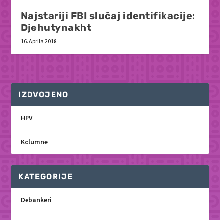
Najstariji FBI slučaj identifikacije:
Djehutynakht
16. Aprila 2018.
IZDVOJENO
HPV
Kolumne
KATEGORIJE
Debankeri