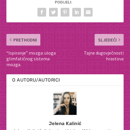
PODIJELI:
PRETHODNI
SLJEDEĆI
“Ispiranje” mozga: uloga
Tajne dugovječnosti
glimfatičnog sistema
hrastova
mozga.
O AUTORU/AUTORICI
Jelena Kalinić