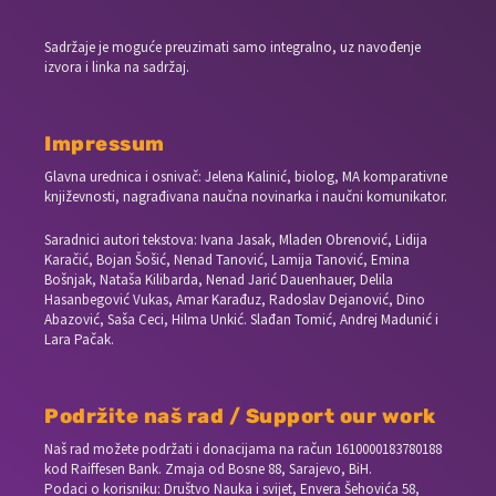
Sadržaje je moguće preuzimati samo integralno, uz navođenje
izvora i linka na sadržaj.
Impressum
Glavna urednica i osnivač: Jelena Kalinić, biolog, MA komparativne
književnosti, nagrađivana naučna novinarka i naučni komunikator.
Saradnici autori tekstova: Ivana Jasak, Mladen Obrenović, Lidija
Karačić, Bojan Šošić, Nenad Tanović, Lamija Tanović, Emina
Bošnjak, Nataša Kilibarda, Nenad Jarić Dauenhauer, Delila
Hasanbegović Vukas, Amar Karađuz, Radoslav Dejanović, Dino
Abazović, Saša Ceci, Hilma Unkić. Slađan Tomić, Andrej Madunić i
Lara Pačak.
Podržite naš rad / Support our work
Naš rad možete podržati i donacijama na račun
1610000183780188
kod Raiffesen Bank. Zmaja od Bosne 88, Sarajevo, BiH.
Podaci o korisniku: Društvo Nauka i svijet, Envera Šehovića 58,