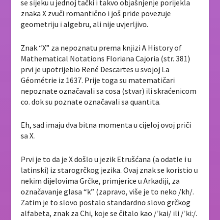
se sijeku u jednoj tački i takvo objašnjenje porijekla
znaka X zvuči romantično i još pride povezuje
geometriju i algebru, ali nije uvjerljivo.
Znak “X” za nepoznatu prema knjizi A History of
Mathematical Notations Floriana Cajoria (str. 381)
prvi je upotrijebio René Descartes u svojoj La
Géométrie iz 1637. Prije toga su matematičari
nepoznate označavali sa cosa (stvar) ili skraćenicom
co. dok su poznate označavali sa quantita.
Eh, sad imaju dva bitna momenta u cijeloj ovoj priči
sa X.
Prvi je to da je X došlo u jezik Etrušćana (a odatle i u
latinski) iz starogrčkog jezika. Ovaj znak se koristio u
nekim dijelovima Grčke, primjerice u Arkadiji, za
označavanje glasa “k” (zapravo, više je to neko /kh/.
Zatim je to slovo postalo standardno slovo grčkog
alfabeta, znak za Chi, koje se čitalo kao /'kai/ ili /'ki:/.