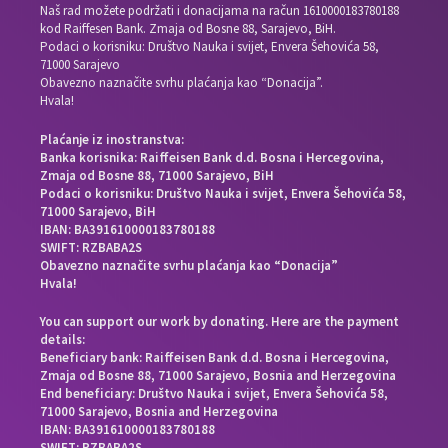
Naš rad možete podržati i donacijama na račun
1610000183780188
kod Raiffesen Bank. Zmaja od Bosne 88, Sarajevo, BiH.
Podaci o korisniku: Društvo Nauka i svijet, Envera Šehovića 58,
71000 Sarajevo
Obavezno naznačite svrhu plaćanja kao “Donacija”.
Hvala!
Plaćanje iz inostranstva:
Banka korisnika: Raiffeisen Bank d.d. Bosna i Hercegovina,
Zmaja od Bosne 88, 71000 Sarajevo, BiH
Podaci o korisniku: Društvo Nauka i svijet, Envera Šehovića 58,
71000 Sarajevo, BiH
IBAN: BA391610000183780188
SWIFT: RZBABA2S
Obavezno naznačite svrhu plaćanja kao “Donacija”
Hvala!
You can support our work by donating. Here are the payment
details:
Beneficiary bank: Raiffeisen Bank d.d. Bosna i Hercegovina,
Zmaja od Bosne 88, 71000 Sarajevo, Bosnia and Herzegovina
End beneficiary: Društvo Nauka i svijet, Envera Šehovića 58,
71000 Sarajevo, Bosnia and Herzegovina
IBAN: BA391610000183780188
SWIFT: RZBABA2S