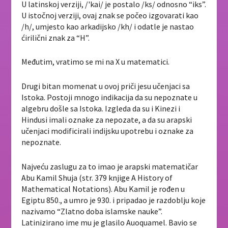
U latinskoj verziji, /'kai/ je postalo /ks/ odnosno “iks”.
U istočnoj verziji, ovaj znak se počeo izgovarati kao
/h/, umjesto kao arkadijsko /kh/ i odatle je nastao
ćirilični znak za “H”.
Međutim, vratimo se mi na X u matematici.
Drugi bitan momenat u ovoj priči jesu učenjaci sa
Istoka. Postoji mnogo indikacija da su nepoznate u
algebru došle sa Istoka. Izgleda da su i Kinezi i
Hindusi imali oznake za nepozate, a da su arapski
učenjaci modificirali indijsku upotrebu i oznake za
nepoznate.
Najveću zaslugu za to imao je arapski matematičar
Abu Kamil Shuja (str. 379 knjige A History of
Mathematical Notations). Abu Kamil je rođen u
Egiptu 850., a umro je 930. i pripadao je razdoblju koje
nazivamo “Zlatno doba islamske nauke”.
Latinizirano ime mu je glasilo Auoquamel. Bavio se