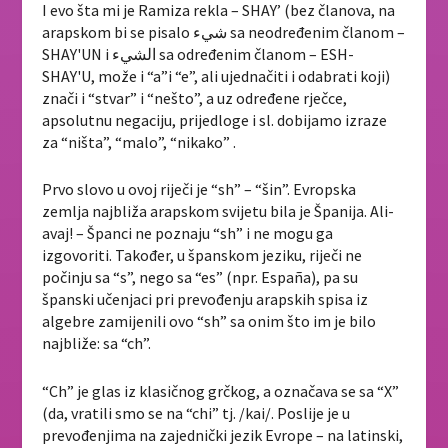
I evo šta mi je Ramiza rekla – SHAY’ (bez članova, na
arapskom bi se pisalo شيء sa neodređenim članom –
SHAY'UN i الشيء sa određenim članom – ESH-
SHAY'U, može i “a”i “e”, ali ujednačiti i odabrati koji)
znači i “stvar” i “nešto”, a uz određene rječce,
apsolutnu negaciju, prijedloge i sl. dobijamo izraze
za “ništa”, “malo”, “nikako” .
Prvo slovo u ovoj riječi je “sh” – “šin”. Evropska
zemlja najbliža arapskom svijetu bila je Španija. Ali-
avaj! – Španci ne poznaju “sh” i ne mogu ga
izgovoriti. Također, u španskom jeziku, riječi ne
počinju sa “s”, nego sa “es” (npr. España), pa su
španski učenjaci pri prevođenju arapskih spisa iz
algebre zamijenili ovo “sh” sa onim što im je bilo
najbliže: sa “ch”.
“Ch” je glas iz klasičnog grčkog, a označava se sa “X”
(da, vratili smo se na “chi” tj. /kai/. Poslije je u
prevođenjima na zajednički jezik Evrope – na latinski,