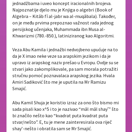
jednadžbama i uveo koncept iracionalnih brojeva.
Najpoznatije djelo mu je Knjiga o algebri (Book of
Algebra – Kitāb fī al-jabr wa al-muqābala). Također,
on je među prvima prepoznao važnost rada jednog
persijskog učenjaka, Muhammada ibn Musa al-
Khwarizmi (780.-850.), latiniziranog kao Algoritmi.
Veza Abu Kamila i jednažbi nedvojbeno upućuje na to
da je X imao neke veze sa arapskim jezikom i da je
upravo iz arapskog naziv prešao u Evropu. Ovdje su se
stvari jako zakomplikovale, pa sam morala potražiti
stručnu pomoć poznavalaca arapskog jezika. Hvala
Amiri Sadiković što me je uputila na Mr Ramizu
Smajić.
Abu Kamil Shuja je koristio izraz za ono što bismo mi
sada pisali kao x^5 i to je nazivao “māl māl shayʾ” što
bi značilo nešto kao “kvadrat puta kvadrat puta
stvar/nešto”. E, tu je mene zainteresirala ova riječ
shay’-nešto i obratila sam se Mr Smajić.