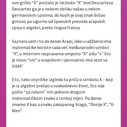
ovo grčko “X” postalo je latinsko “X” kod Descartesa.
Descartes ga je u nekom obliku našao u nekim
germanskim spisima, do kojih je ovaj znak došao
gotovo pa sigurno od španskih prevoda arapskih
spisa o algebri, preko lingua franca.
Saznala sam i to da danas Arapi, iako u udžbenicima
matematike koriste sada već međunarodni simbol
“X”, u internim raspravama umjesto “X” pišu “s” što
je slovo “sin” u arapskom i vjerovatno ima veze sa
SHAY’.
Eto, tako otprilike izgleda ta priča o simbolu X – koji
je iz algebre prešao u svakodnevni život, što nije
pošlo “za rukom” niti jednom drugom
matematičkom znaku u tolikoj mjeri. Pa danas
imamo X kao oznaku zakopanog blaga, “Dosije X”, “X-
Men”…