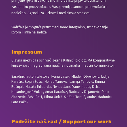
primjene lijeka ili vakcine molimo da iste prijavite ovlaštenom
zastupniku proizvođača u Vašoj zemlji, samom proizvođaču ili
nadležnoj Agenciji za lijekove i medicinska sredstva.
Sadržaje je moguće preuzimati samo integralno, uz navođenje
izvora i linka na sadržaj.
Impressum
Glavna urednica i osnivač: Jelena Kalinić, biolog, MA komparativne
književnosti, nagrađivana naučna novinarka i naučni komunikator.
Saradnici autori tekstova: Ivana Jasak, Mladen Obrenović, Lidija
Karačić, Bojan Šošić, Nenad Tanović, Lamija Tanović, Emina
Bošnjak, Nataša Kilibarda, Nenad Jarić Dauenhauer, Delila
Hasanbegović Vukas, Amar Karađuz, Radoslav Dejanović, Dino
Abazović, Saša Ceci, Hilma Unkić. Slađan Tomić, Andrej Madunić i
Lara Pačak.
Podržite naš rad / Support our work