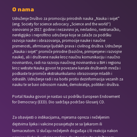
O nama
Udruženje Društvo za promociju prirodnih nauka „Nauka i svijet”
(eng. Society for science advocacy „Science and the world“)
osnovano je 2017. godine i nezavisno je, nevladino, nestranačko,
nereligijsko i neprofitno udruženje koje se zalaže za podršku
razvoja nauke i obrazovanja, promocije nauke i naučne
pismenosti, afirmisanje ljudskih prava i civilnog društva. Udruženje
„Nauka i svijet“ promiče prirodne (bazične, primijenjene i razvojne
nauke), ali i društvene nauke kroz naučnu komunikaciju i naučno
novinarstvo, radi na razvoju naučnog novinarstva u BiH i regionu
kroz website Nauka govori te povezane kanale društvenih mreža i
podkaste te promiče ekstrakurikularno obrazovanje mladih i
odraslih. Udruženje radi i na borbi protiv dezinformacija vezanih za
nauku te se bavi odnosom nauke, demokratije, politike i društva.
Portal Nauka govori je nastao uz podršku European Endowment
for Democracy (EED). Dio sadržaja podržao Glosarij CD.
Za obavijesti o indikacijama, mjerama opreza i neželjenim
dejstvima lijeka i vakcine posavjetujte se sa ljekarom ili
farmaceutom. U slučaju neželjenih događaja i/ili reakcija nakon