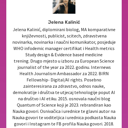
Jelena Kalinić
Jelena Kalinić, diplomirani biolog, MA komparativne
književnosti, publicist, scitech, zdravstvena
novinarka, novinarka i naučni komunikator, posjeduje
WHO infodemic manager certifikat i Health metrics
Study design & Evidence based medicine
trening. Drugo mjesto u izboru za European Science
journalist of the year za 2022. godinu. Internews
Health Journalism Ambassador za 2022. BIRN
Fellowship- Digital/AI rights. Posebno
zainteresirana za zdravstvo, odnos nauke,
demokratije i društva te utjecaj tehnologije poput AI
na društvo i AI etiku. 2015. osnovala naučni blog
Quantum of Science koji je 2023. rebrandiran kao
Nauka govori. Osnivačica i urednice te glavni autor na
Nauka govori te voditeljica i urednica podkasta Nauka
govori i Instagram te FB profila Nauka govori. 2018.