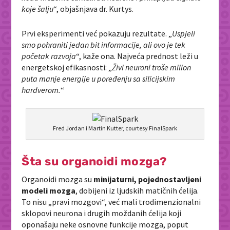
koje šalju
“, objašnjava dr. Kurtys.
Prvi eksperimenti već pokazuju rezultate. „
Uspjeli
smo pohraniti jedan bit informacije, ali ovo je tek
početak razvoja
“, kaže ona. Najveća prednost leži u
energetskoj efikasnosti: „
Živi neuroni troše milion
puta manje energije u poređenju sa silicijskim
hardverom.
“
Fred Jordan i Martin Kutter, courtesy FinalSpark
Šta su organoidi mozga?
Organoidi mozga su
minijaturni, pojednostavljeni
modeli mozga
, dobijeni iz ljudskih matičnih ćelija.
To nisu „pravi mozgovi“, već mali trodimenzionalni
sklopovi neurona i drugih moždanih ćelija koji
oponašaju neke osnovne funkcije mozga, poput