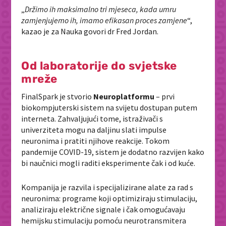
„
Držimo ih maksimalno tri mjeseca, kada umru
zamjenjujemo ih, imamo efikasan proces zamjene
“,
kazao je za Nauka govori dr Fred Jordan.
Od laboratorije do svjetske
mreže
FinalSpark je stvorio
Neuroplatformu
– prvi
biokompjuterski sistem na svijetu dostupan putem
interneta. Zahvaljujući tome, istraživači s
univerziteta mogu na daljinu slati impulse
neuronima i pratiti njihove reakcije. Tokom
pandemije COVID-19, sistem je dodatno razvijen kako
bi naučnici mogli raditi eksperimente čak i od kuće.
Kompanija je razvila i specijalizirane alate za rad s
neuronima: programe koji optimiziraju stimulaciju,
analiziraju električne signale i čak omogućavaju
hemijsku stimulaciju pomoću neurotransmitera