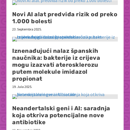
Novi AI alat predviđa rizik od preko
1.000 bolesti
23. Septembra 2025.
Iznenađujući nalaz španskih
naučnika: bakterije iz crijeva
mogu izazvati aterosklerozu
putem molekule imidazol
propionat
19. Jula 2025.
Neandertalski geni i AI: saradnja
koja otkriva potencijalne nove
antibiotike