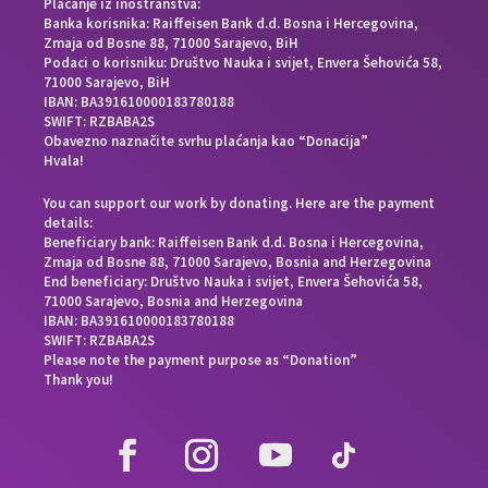
Plaćanje iz inostranstva:
Banka korisnika: Raiffeisen Bank d.d. Bosna i Hercegovina,
Zmaja od Bosne 88, 71000 Sarajevo, BiH
Podaci o korisniku: Društvo Nauka i svijet, Envera Šehovića 58,
71000 Sarajevo, BiH
IBAN: BA391610000183780188
SWIFT: RZBABA2S
Obavezno naznačite svrhu plaćanja kao “Donacija”
Hvala!
You can support our work by donating. Here are the payment
details:
Beneficiary bank: Raiffeisen Bank d.d. Bosna i Hercegovina,
Zmaja od Bosne 88, 71000 Sarajevo, Bosnia and Herzegovina
End beneficiary: Društvo Nauka i svijet, Envera Šehovića 58,
71000 Sarajevo, Bosnia and Herzegovina
IBAN: BA391610000183780188
SWIFT: RZBABA2S
Please note the payment purpose as “Donation”
Thank you!