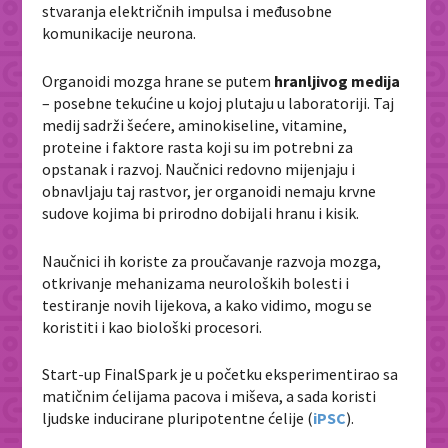
stvaranja električnih impulsa i međusobne
komunikacije neurona.
Organoidi mozga hrane se putem
hranljivog medija
– posebne tekućine u kojoj plutaju u laboratoriji. Taj
medij sadrži šećere, aminokiseline, vitamine,
proteine i faktore rasta koji su im potrebni za
opstanak i razvoj. Naučnici redovno mijenjaju i
obnavljaju taj rastvor, jer organoidi nemaju krvne
sudove kojima bi prirodno dobijali hranu i kisik.
Naučnici ih koriste za proučavanje razvoja mozga,
otkrivanje mehanizama neuroloških bolesti i
testiranje novih lijekova, a kako vidimo, mogu se
koristiti i kao biološki procesori.
Start-up FinalSpark je u početku eksperimentirao sa
matičnim ćelijama pacova i miševa, a sada koristi
ljudske inducirane pluripotentne ćelije (
iPSC
).