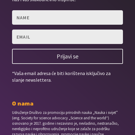
Prijavi se
*Vaša email adresa će biti korištena isključivo za
slanje newslettera.
O nama
Udruženje Društvo za promociju prirodnih nauka „Nauka i svijet”
(eng. Society for science advocacy „Science and the world“)
osnovano je 2017. godine i nezavisno je, nevladino, nestranačko,
nereligijsko i neprofitno udruženje koje se zalaže za podršku
razvoja nauke i obrazovanja, promocije nauke i naučne