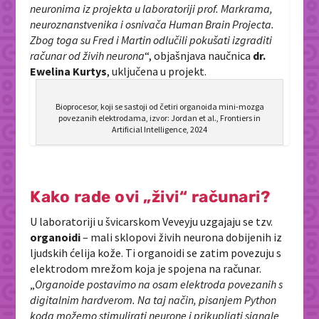
neuronima iz projekta u laboratoriji prof. Markrama,
neuroznanstvenika i osnivača Human Brain Projecta.
Zbog toga su Fred i Martin odlučili pokušati izgraditi
računar od živih neurona
“, objašnjava naučnica
dr.
Ewelina Kurtys
, uključena u projekt.
Bioprocesor, koji se sastoji od četiri organoida mini-mozga
povezanih elektrodama, izvor: Jordan et al., Frontiers in
Artificial Intelligence, 2024
Kako rade ovi „živi“ računari?
U laboratoriji u švicarskom Veveyju uzgajaju se tzv.
organoidi
– mali sklopovi živih neurona dobijenih iz
ljudskih ćelija kože. Ti organoidi se zatim povezuju s
elektrodom mrežom koja je spojena na računar.
„
Organoide postavimo na osam elektroda povezanih s
digitalnim hardverom. Na taj način, pisanjem Python
koda možemo stimulirati neurone i prikupljati signale