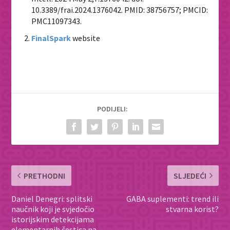
10.3389/frai.2024.1376042. PMID: 38756757; PMCID:
PMC11097343.
FinalSpark
website
PODIJELI:
PRETHODNI
SLJEDEĆI
Daniel Denegri: splitski
GABA suplementi: trend ili
naučnik koji je svjedočio
stvarna korist?
istorijskim detekcijama
elementarnih čestica na