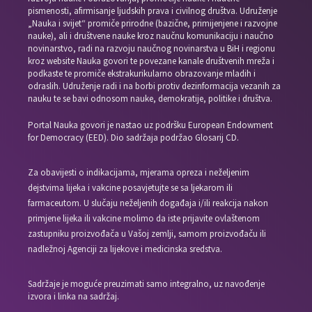
pismenosti, afirmisanje ljudskih prava i civilnog društva. Udruženje
„Nauka i svijet“ promiče prirodne (bazične, primijenjene i razvojne
nauke), ali i društvene nauke kroz naučnu komunikaciju i naučno
novinarstvo, radi na razvoju naučnog novinarstva u BiH i regionu
kroz website Nauka govori te povezane kanale društvenih mreža i
podkaste te promiče ekstrakurikularno obrazovanje mladih i
odraslih. Udruženje radi i na borbi protiv dezinformacija vezanih za
nauku te se bavi odnosom nauke, demokratije, politike i društva.
Portal Nauka govori je nastao uz podršku European Endowment
for Democracy (EED). Dio sadržaja podržao Glosarij CD.
Za obavijesti o indikacijama, mjerama opreza i neželjenim
dejstvima lijeka i vakcine posavjetujte se sa ljekarom ili
farmaceutom. U slučaju neželjenih događaja i/ili reakcija nakon
primjene lijeka ili vakcine molimo da iste prijavite ovlaštenom
zastupniku proizvođača u Vašoj zemlji, samom proizvođaču ili
nadležnoj Agenciji za lijekove i medicinska sredstva.
Sadržaje je moguće preuzimati samo integralno, uz navođenje
izvora i linka na sadržaj.