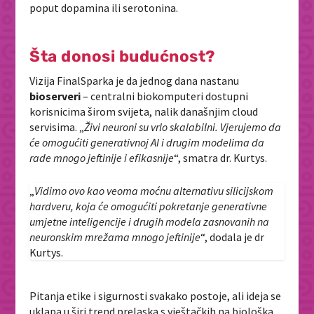
poput dopamina ili serotonina.
Šta donosi budućnost?
Vizija FinalSparka je da jednog dana nastanu
bioserveri
– centralni biokomputeri dostupni
korisnicima širom svijeta, nalik današnjim cloud
servisima. „
Živi neuroni su vrlo skalabilni. Vjerujemo da
će omogućiti generativnoj AI i drugim modelima da
rade mnogo jeftinije i efikasnije
“, smatra dr. Kurtys.
„
Vidimo ovo kao veoma moćnu alternativu silicijskom
hardveru, koja će omogućiti pokretanje generativne
umjetne inteligencije i drugih modela zasnovanih na
neuronskim mrežama mnogo jeftinije
“, dodala je dr
Kurtys.
Pitanja etike i sigurnosti svakako postoje, ali ideja se
uklapa u širi trend prelaska s vještačkih na biološka