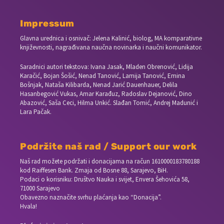
Impressum
Glavna urednica i osnivač: Jelena Kalinić, biolog, MA komparativne
književnosti, nagrađivana naučna novinarka i naučni komunikator.
Saradnici autori tekstova: Ivana Jasak, Mladen Obrenović, Lidija
Karačić, Bojan Šošić, Nenad Tanović, Lamija Tanović, Emina
Bošnjak, Nataša Kilibarda, Nenad Jarić Dauenhauer, Delila
Hasanbegović Vukas, Amar Karađuz, Radoslav Dejanović, Dino
Abazović, Saša Ceci, Hilma Unkić. Slađan Tomić, Andrej Madunić i
Lara Pačak.
Podržite naš rad / Support our work
Naš rad možete podržati i donacijama na račun
1610000183780188
kod Raiffesen Bank. Zmaja od Bosne 88, Sarajevo, BiH.
Podaci o korisniku: Društvo Nauka i svijet, Envera Šehovića 58,
71000 Sarajevo
Obavezno naznačite svrhu plaćanja kao “Donacija”.
Hvala!