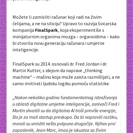
Možete li zamisliti računar koji radi na živim
ćelijama, a ne na siliciju? Upravo to razvija švicarska
kompanija
FinalSpark
, koja eksperimentiše s
minijaturnim organima mozga – organoidima – kako
bi stvorila novu generaciju računara i umjetne
inteligencije.
FinalSpark su 2014. osnovali dr. Fred Jordan i dr.
Martin Kutter, s idejom da naprave „thinking
machine“ – mašinu koja može zaista razmišljati, a ne
samo imitirati ljudsku logiku pomoću statistike.
„
Nakon nekoliko godina fundamentalnog istraživanja
u oblasti digitalne umjetne inteligencije, osnivači Fred i
Martin shvatili su da digitalna AI troši previše energije,
što je za mali startup preskupo. Da bi napravili razliku,
morali su smisliti nešto potpuno drugačije. Njihov prvi
zaposlenik, Jean-Marc, imao je iskustva sa živim