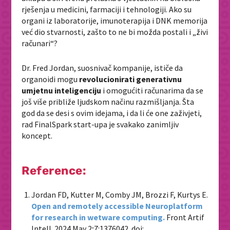
rješenja u medicini, farmaciji i tehnologiji. Ako su
organi iz laboratorije, imunoterapija i DNK memorija
već dio stvarnosti, zašto to ne bi možda postali i „živi
računari“?
Dr. Fred Jordan, suosnivač kompanije, ističe da
organoidi mogu
revolucionirati generativnu
umjetnu inteligenciju
i omogućiti računarima da se
još više približe ljudskom načinu razmišljanja. Šta
god da se desi s ovim idejama, i da li će one zaživjeti,
rad FinalSpark start-upa je svakako zanimljiv
koncept.
Reference:
Jordan FD, Kutter M, Comby JM, Brozzi F, Kurtys E.
Open and remotely accessible Neuroplatform
for research in wetware computing.
Front Artif
Intell. 2024 May 2;7:1376042. doi: