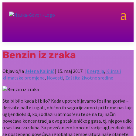
a
Benzin iz zraka
Objavio/la
Jelena Kalinić
|
15. maj 2017.
|
Energija
,
Klima i
klimatske promjene
,
Novosti
,
Zaštita životne sredine
Šta bi bilo kada bi bilo? Kada upotrebljavamo fosilna goriva –
derivate nafte i ugalj, obično ih sagorijevamo i pri tome nastaje
ugljendioksid, koji odlazi u atmosferu te se na taj način
povećava koncentracija ovog stakleničkog gasa, tj. njegov udio
u sastavu vazduha. Sa povećanjem koncentracije ugljendioksida
se postepeno povećava i globalna temperatura naše planete,