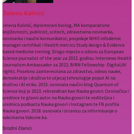
Jelena Kalinić
Jelena Kalinić, diplomirani biolog, MA komparativne
književnosti, publicist, scitech, zdravstvena novinarka,
novinarka i naučni komunikator, posjeduje WHO infodemic
manager certifikat i Health metrics Study design & Evidence
based medicine trening. Drugo mjesto u izboru za European
Science journalist of the year za 2022. godinu. Internews Health
Journalism Ambassador za 2022. BIRN Fellowship- Digital/AI
rights. Posebno zainteresirana za zdravstvo, odnos nauke,
demokratije i društva te utjecaj tehnologije poput AI na
društvo i AI etiku. 2015. osnovala naučni blog Quantum of
Science koji je 2023. rebrandiran kao Nauka govori. Osnivačica i
urednice te glavni autor na Nauka govori te voditeljica i
urednica podkasta Nauka govori i Instagram te FB profila
Nauka govori. 2018. osnovala i stranicu za informisanje o
vakcinama Vakcine.ba.
Srodni članci