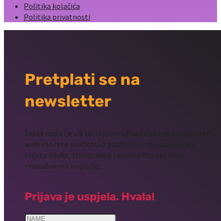
Politika kolačića
Politika privatnosti
Pretplati se na
newsletter
Svake nedjelje u 8 sati ujutro uživajte uz naš newsletter u
kom možete pročitati o posljednjim dešavanjima u
svijetu nauke, trendovima i onome što nas i vas
svakodnevno inspiriše.
Prijava je uspjela. Hvala!