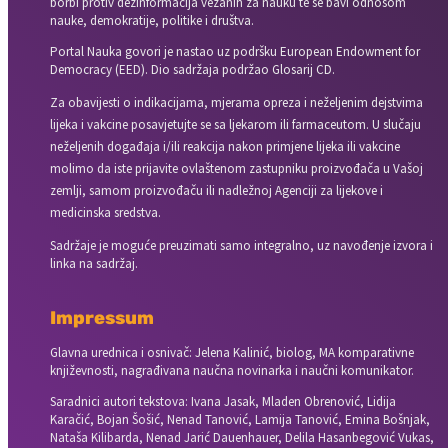
borbi protiv dezinformacija vezanih za nauku te se bavi odnosom
nauke, demokratije, politike i društva.
Portal Nauka govori je nastao uz podršku European Endowment for
Democracy (EED). Dio sadržaja podržao Glosarij CD.
Za obavijesti o indikacijama, mjerama opreza i neželjenim dejstvima
lijeka i vakcine posavjetujte se sa ljekarom ili farmaceutom. U slučaju
neželjenih događaja i/ili reakcija nakon primjene lijeka ili vakcine
molimo da iste prijavite ovlaštenom zastupniku proizvođača u Vašoj
zemlji, samom proizvođaču ili nadležnoj Agenciji za lijekove i
medicinska sredstva.
Sadržaje je moguće preuzimati samo integralno, uz navođenje izvora i
linka na sadržaj.
Impressum
Glavna urednica i osnivač: Jelena Kalinić, biolog, MA komparativne
književnosti, nagrađivana naučna novinarka i naučni komunikator.
Saradnici autori tekstova: Ivana Jasak, Mladen Obrenović, Lidija
Karačić, Bojan Šošić, Nenad Tanović, Lamija Tanović, Emina Bošnjak,
Nataša Kilibarda, Nenad Jarić Dauenhauer, Delila Hasanbegović Vukas,