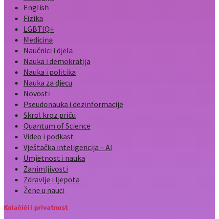
English
Fizika
LGBTIQ+
Medicina
Naučnici i djela
Nauka i demokratija
Nauka i politika
Nauka za djecu
Novosti
Pseudonauka i dezinformacije
Skrol kroz priču
Quantum of Science
Video i podkast
Vještačka inteligencija – AI
Umjetnost i nauka
Zanimljivosti
Zdravlje i ljepota
Žene u nauci
Kolačići i privatnost