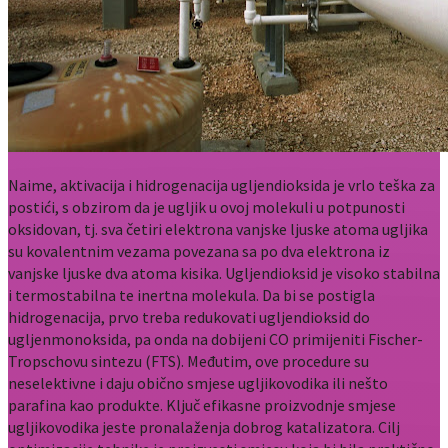
Naime, aktivacija i hidrogenacija ugljendioksida je vrlo teška za
postići, s obzirom da je ugljik u ovoj molekuli u potpunosti
oksidovan, tj. sva četiri elektrona vanjske ljuske atoma ugljika
su kovalentnim vezama povezana sa po dva elektrona iz
vanjske ljuske dva atoma kisika. Ugljendioksid je visoko stabilna
i termostabilna te inertna molekula. Da bi se postigla
hidrogenacija, prvo treba redukovati ugljendioksid do
ugljenmonoksida, pa onda na dobijeni CO primijeniti Fischer-
Tropschovu sintezu (FTS). Međutim, ove procedure su
neselektivne i daju obično smjese ugljikovodika ili nešto
parafina kao produkte. Ključ efikasne proizvodnje smjese
ugljikovodika jeste pronalaženja dobrog katalizatora. Cilj