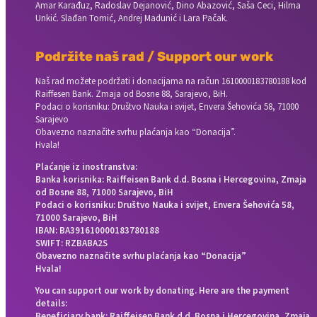
Amar Karađuz, Radoslav Dejanović, Dino Abazović, Saša Ceci, Hilma
Unkić. Slađan Tomić, Andrej Madunić i Lara Pačak.
Podržite naš rad / Support our work
Naš rad možete podržati i donacijama na račun
1610000183780188 kod
Raiffesen Bank. Zmaja od Bosne 88, Sarajevo, BiH.
Podaci o korisniku: Društvo Nauka i svijet, Envera Šehovića 58, 71000
Sarajevo
Obavezno naznačite svrhu plaćanja kao “Donacija”.
Hvala!
Plaćanje iz inostranstva:
Banka korisnika: Raiffeisen Bank d.d. Bosna i Hercegovina, Zmaja
od Bosne 88, 71000 Sarajevo, BiH
Podaci o korisniku: Društvo Nauka i svijet, Envera Šehovića 58,
71000 Sarajevo, BiH
IBAN: BA391610000183780188
SWIFT: RZBABA2S
Obavezno naznačite svrhu plaćanja kao “Donacija”
Hvala!
You can support our work by donating. Here are the payment
details:
Beneficiary bank: Raiffeisen Bank d.d. Bosna i Hercegovina, Zmaja