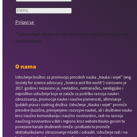
Prijavi se
*Vaša email adresa će biti korištena isključivo za slanje
newslettera.
O nama
Udruženje Društvo za promociju prirodnih nauka „Nauka i svijet” (eng.
Society for science advocacy „Science and the world“) osnovano je
2017. godine i nezavisno je, nevladino, nestranačko, nereligijsko i
neprofitno udruženje koje se zalaže za podršku razvoja nauke i
obrazovanja, promocije nauke i naučne pismenosti, afirmisanje
ljudskih prava i civilnog društva. Udruženje „Nauka i svijet“ promiče
prirodne (bazične, primijenjene i razvojne nauke), ali i društvene nauke
kroz naučnu komunikaciju i naučno novinarstvo, radi na razvoju
naučnog novinarstva u BiH i regionu kroz website Nauka govori te
povezane kanale društvenih mreža i podkaste te promiče
ekstrakurikularno obrazovanje mladih i odraslih. Udruženje radi i na