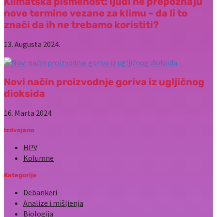
Klimatska pismenost: ljudi ne prepoznaju
nove termine vezane za klimu – da li to
znači da ih ne trebamo koristiti?
13. Augusta 2024.
Novi način proizvodnje goriva iz ugljičnog
dioksida
16. Marta 2024.
Izdvojeno
HPV
Kolumne
Kategorije
Debankeri
Analize i mišljenja
Biologija