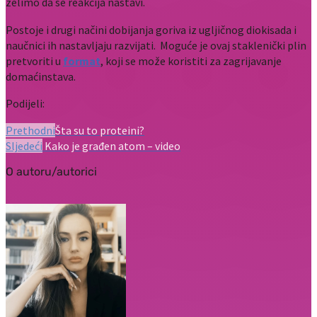
želimo da se reakcija nastavi.
Postoje i drugi načini dobijanja goriva iz ugljičnog diokisada i
naučnici ih nastavljaju razvijati. Moguće je ovaj staklenički plin
pretvoriti u
format
, koji se može koristiti za zagrijavanje
domaćinstava.
Podijeli:
Prethodni
Šta su to proteini?
Sljedeći
Kako je građen atom – video
O autoru/autorici