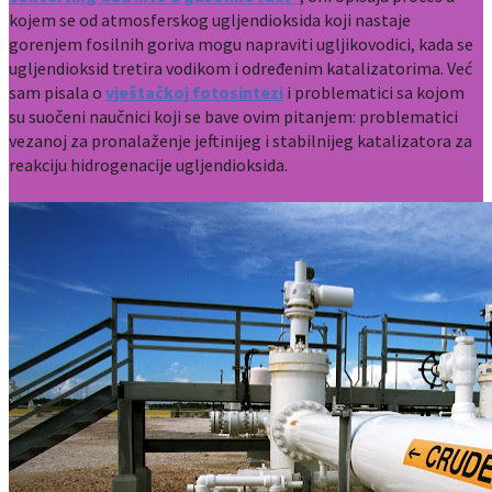
kojem se od atmosferskog ugljendioksida koji nastaje
gorenjem fosilnih goriva mogu napraviti ugljikovodici, kada se
ugljendioksid tretira vodikom i određenim katalizatorima. Već
sam pisala o
vještačkoj fotosintezi
i problematici sa kojom
su suočeni naučnici koji se bave ovim pitanjem: problematici
vezanoj za pronalaženje jeftinijeg i stabilnijeg katalizatora za
reakciju hidrogenacije ugljendioksida.