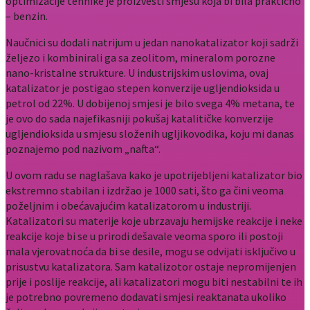
optimizacije tehnike je proizvesti smjesu koja bi bila praktično
– benzin.
Naučnici su dodali natrijum u jedan nanokatalizator koji sadrži
željezo i kombinirali ga sa zeolitom, mineralom porozne
nano-kristalne strukture. U industrijskim uslovima, ovaj
katalizator je postigao stepen konverzije ugljendioksida u
petrol od 22%. U dobijenoj smjesi je bilo svega 4% metana, te
je ovo do sada najefikasniji pokušaj katalitičke konverzije
ugljendioksida u smjesu složenih ugljikovodika, koju mi danas
poznajemo pod nazivom „nafta“.
U ovom radu se naglašava kako je upotrijebljeni katalizator bio
ekstremno stabilan i izdržao je 1000 sati, što ga čini veoma
poželjnim i obećavajućim katalizatorom u industriji.
Katalizatori su materije koje ubrzavaju hemijske reakcije i neke
reakcije koje bi se u prirodi dešavale veoma sporo ili postoji
mala vjerovatnoća da bi se desile, mogu se odvijati isključivo u
prisustvu katalizatora. Sam katalizotor ostaje nepromijenjen
prije i poslije reakcije, ali katalizatori mogu biti nestabilni te ih
je potrebno povremeno dodavati smjesi reaktanata ukoliko