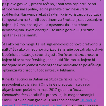
jer je ovo gas koji, prosto rečeno, “zadržava toplotu” te od
atmosfere naše jedne, jedine planete pravi neku vrstu
staklenika. Naravno, efekat staklenika je koristan: on održava
temperaturu na Zemlji povoljnom za život, ali, sa povećanjem
koje bilježimo, postoji velika opasnost da upotrebom
neobnovljivih izvora energije – fosilnih goriva – ugrozimo
opstanak sebe samih.
Šta ako bismo mogli taj isti ugljendioksid ponovo pretvoriti u
naftu? Šta ako bi neobnovljivi izvori energije postali obnovljivi?
Naučnici pokušavaju stvoriti vještačku fotosintezu: proces u
kojem bi se atmosferski ugljendioksid fiksirao i u kojem bi
nastajale neke jednostavne organske molekule te pokušavaju
optimizirati prirodnu fotosintezu u biljkama.
Kineski naučnici sa Dalian instituta za fizikalnu hemiju,
predvođeni sa Jian Sun i Qingjie Ge predstavili su u radu
objavljenom početkom maja 2017. godine u
Nature
Communications
katalitički proces koji bi mogao smanjiti
emisiju stakleničkih gasova. U radu pod nazivom
„Directly
converting CO2 into a gasoline fuel“
, oni opisuju proces u