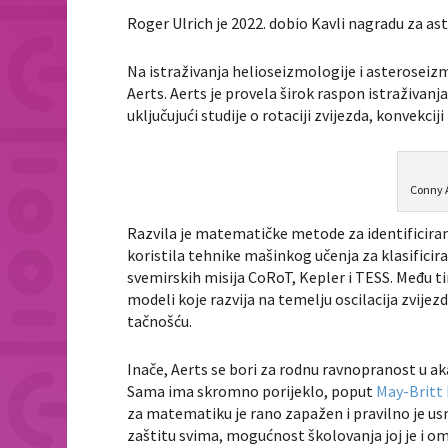
Roger Ulrich je 2022. dobio Kavli nagradu za ast
Na istraživanja helioseizmologije i asteroseiz
Aerts. Aerts je provela širok raspon istraživanja 
uključujući studije o rotaciji zvijezda, konvekci
Conny A
Razvila je matematičke metode za identificiran
koristila tehnike mašinkog učenja za klasificir
svemirskih misija CoRoT, Kepler i TESS. Među ti
modeli koje razvija na temelju oscilacija zvije
tačnošću.
Inače, Aerts se bori za rodnu ravnopranost u ak
Sama ima skromno porijeklo, poput
May-Britt
za matematiku je rano zapažen i pravilno je usm
zaštitu svima, mogućnost školovanja joj je i o