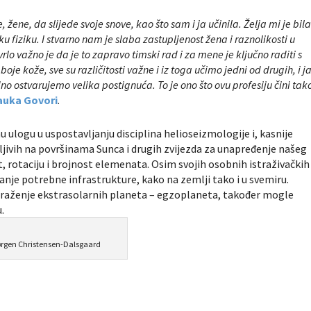
ene, da slijede svoje snove, kao što sam i ja učinila. Želja mi je bil
fiziku. I stvarno nam je slaba zastupljenost žena i raznolikosti u
 vrlo važno je da je to zapravo timski rad i za mene je ključno raditi s
oje kože, sve su različitosti važne i iz toga učimo jedni od drugih, i j
no ostvarujemo velika postignuća. To je ono što ovu profesiju čini tak
auka Govori
.
ulogu u uspostavljanju disciplina helioseizmologije i, kasnije
ljivih na površinama Sunca i drugih zvijezda za unapređenje našeg
t, rotaciju i brojnost elemenata. Osim svojih osobnih istraživačkih
nje potrebne infrastrukture, kako na zemlji tako i u svemiru.
a traženje ekstrasolarnih planeta – egzoplaneta, također mogle
.
rgen Christensen-Dalsgaard