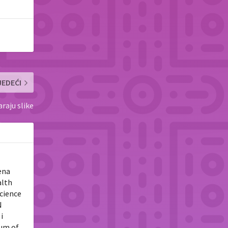
JEDEĆI
araju slike
ena
alth
Science
N
i
tum of