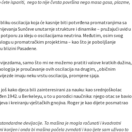
 ćete ispariti, nego to nije čvrsta površina nego masa gasa, plazme,
bliku oscilacija koja će kasnije biti potvrđena promatranjima sa
mijevanja Sunčeve unutarnje strukture i dinamike – pružajući uvid u
nu potporu za ideju o oscilacijama neutrina. Međutim, osim svog
 ulogu u promatračkim projektima – kao što je poboljšanje
u blizini Pasadene.
m zvijezdama, samo što mi ne možemo pratiti valove kratkih dužina,
mologija je proučavanje ovih oscilacija na drugim, „običnim
zvijezde imaju neku vrstu oscilacija, promjene sjaja.
u još kako djeca bili zainteresirani za nauku: kao srednjoškolac
đen 1942. u Berkeleyu, u to u porodici naučnika: njego otac se bavio
sjeva i kreiranju vještačkih gnojiva. Roger je kao dijete posmatrao
standardne devijacije. Ta mašina je mogla računati i kvadratni
i korijen i onda bi mašina počela zvrndati i kao ijete sam uživao to