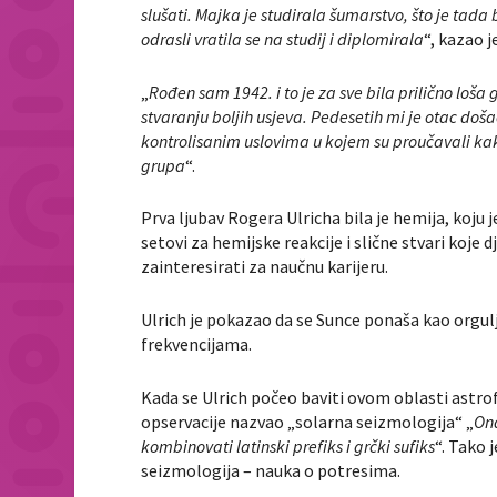
slušati. Majka je studirala šumarstvo, što je tad
odrasli vratila se na studij i diplomirala
“, kazao j
„
Rođen sam 1942. i to je za sve bila prilično loša 
stvaranju boljih usjeva. Pedesetih mi je otac doša
kontrolisanim uslovima u kojem su proučavali kako
grupa
“.
Prva ljubav Rogera Ulricha bila je hemija, koju 
setovi za hemijske reakcije i slične stvari koje
zainteresirati za naučnu karijeru.
Ulrich je pokazao da se Sunce ponaša kao orgulj
frekvencijama.
Kada se Ulrich počeo baviti ovom oblasti astrofiz
opservacije nazvao „solarna seizmologija“ „
Ond
kombinovati latinski prefiks i grčki sufiks
“. Tako 
seizmologija – nauka o potresima.