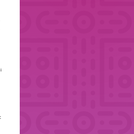
y
,
i
t