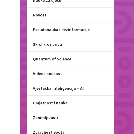
Nauka za djecu
Novosti
Pseudonauka i dezinformacije
e
Skrol kroz priču
Quantum of Science
t
Video i podkast
e
Vještačka inteligencija – AI
Umjetnost i nauka
Zanimljivosti
Zdravlje i ljepota