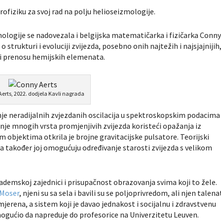
rofiziku za svoj rad na polju helioseizmologije.
mologije se nadovezala i belgijska matematičarka i fizičarka Conn
o strukturi i evoluciji zvijezda, posebno onih najtežih i najsjajnijih
ji i prenosu hemijskih elemenata.
erts, 2022. dodjela Kavli nagrada
je neradijalnih zvjezdanih oscilacija u spektroskopskim podacima 
anje mnogih vrsta promjenjivih zvijezda koristeći opažanja iz
m objektima otkrila je brojne gravitacijske pulsatore. Teorijski
zda također joj omogućuju određivanje starosti zvijezda s velikom
ademskoj zajednici i prisupačnost obrazovanja svima koji to žele.
 Moser
, njeni su sa sela i bavili su se poljoprivredom, ali njen talena
jerena, a sistem koji je davao jednakost i socijalnu i zdravstvenu
mogućio da napreduje do profesorice na Univerzitetu Leuven.