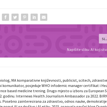
SL
Napišite sliku: AI koji stv
biolog, MA komparativne književnosti, publicist, scitech, zdravstv
ni komunikator, posjeduje WHO infodemic manager certifikat i He
ence based medicine trening. Drugo mjesto u izboru za European 
022. godinu. Internews Health Journalism Ambassador za 2022. BIR
ts. Posebno zainteresirana za zdravstvo, odnos nauke, demokratije 
je poput AI na društvo i AI etiku. 2015. osnovala naučni blog Quan