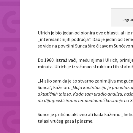
Rogr U
Ulrich je bio jedan od pionira ove oblasti, ali 
„interesantnijih područja“. Dao je jedan od tem
se vide na površini Sunca šire čitavom Sunčev
Do 1960. istraživači, među njima i Ulrich, primi
minuta. Ulrich je izračunao strukturu tih stalnih
„Mislio sam da je to stvarno zanimljiva mogućn
Sunca”, kaže on. „
Moja kontribucija je pronalaza
akustičnih talasa. Kada sam uradio analizu, na
da dijagnosticiramo termodinamičko stanje na 
Sunce je prilično aktivno ali kada kažemo „heli
talasi vrućeg gasa i plazme.