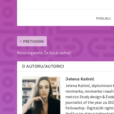
PODIJELI:
PRETHODNI
Nova organela. Za šta je važna?
O AUTORU/AUTORICI
Jelena Kalinić
Jelena Kalinić, diplomirani 
novinarka, novinarka i nauč
metrics Study design & Evid
journalist of the year za 2
Fellowship- Digital/AI righ
društva te utjecaj tehnologi