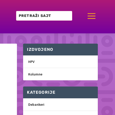
a
IZDVOJENO
HPV
Kolumne
KATEGORIJE
Debankeri