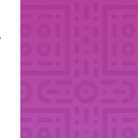
a
a
o