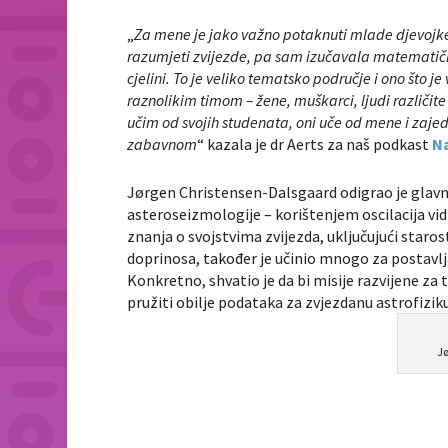
„
Za mene je jako važno potaknuti mlade djevojke, ž
razumjeti zvijezde, pa sam izučavala matematičku 
cjelini. To je veliko tematsko područje i ono što je
raznolikim timom – žene, muškarci, ljudi različite b
učim od svojih studenata, oni uče od mene i zajed
zabavnom
“ kazala je dr Aerts za naš podkast
N
Jørgen Christensen-Dalsgaard odigrao je glavnu 
asteroseizmologije – korištenjem oscilacija vid
znanja o svojstvima zvijezda, uključujući staros
doprinosa, također je učinio mnogo za postavlja
Konkretno, shvatio je da bi misije razvijene z
pružiti obilje podataka za zvjezdanu astrofiziku
Jø