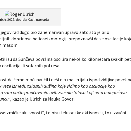
lrich, 2022, dodjela Kavli nagrada
je njegov rad dugo bio zanemarivan upravo zato što je bilo
eljnih doprinosa helioseizmologiji prepoznavši da se oscilacije koj
om masom.
jetili su da Sunčeva površina oscilira nekoliko kilometara svakih pe
 oscilacija ili solarnih potresa.
ost da ćemo moći naučiti nešto o materijalu ispod vidljive površin
k veze između talasnih dužina koje vidimo kao oscilacije kao
šao sam način proučavanja ovih zvučnih talasa koji nam omogućava
Suncu
“, kazao je Ulrich za Nauka Govori.
oseizmičke aktivnosti“, to nisu tektonske aktivnosti, to u zvučni