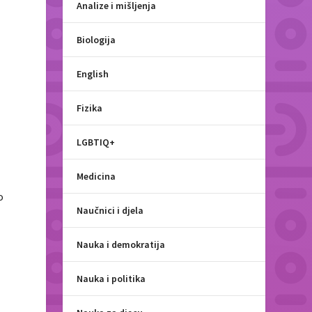
Analize i mišljenja
Biologija
English
Fizika
LGBTIQ+
Medicina
o
Naučnici i djela
Nauka i demokratija
Nauka i politika