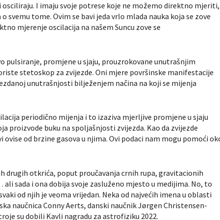
 osciliraju. I imaju svoje potrese koje ne možemo direktno mjeriti,
o svemu tome. Ovim se bavi jeda vrlo mlada nauka koja se zove
ktno mjerenje oscilacija na našem Suncu zove se
ovo pulsiranje, promjene u sjaju, prouzrokovane unutrašnjim
oriste stetoskop za zvijezde. Oni mjere površinske manifestacije
ezdanoj unutrašnjosti bilježenjem načina na koji se mijenja
acija periodično mijenja i to izaziva mjerljive promjene u sjaju
oja proizvode buku na spoljašnjosti zvijezda. Kao da zvijezde
novi ovise od brzine gasova u njima. Ovi podaci nam mogu pomoći ok
ih drugih otkrića, poput proučavanja crnih rupa, gravitacionih
 ali sada i ona dobija svoje zasluženo mjesto u medijima. No, to
vaki od njih je veoma vrijedan. Neka od najvećih imena u oblasti
jska naučnica Conny Aerts, danski naučnik Jørgen Christensen-
roje su dobili Kavli nagradu za astrofiziku 2022.