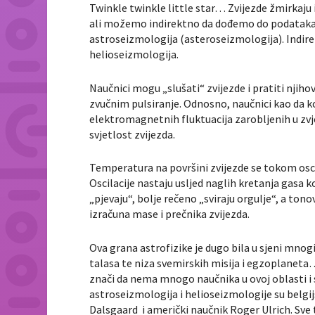
Twinkle twinkle little star… Zvijezde žmirkaju i
ali možemo indirektno da dođemo do podataka 
astroseizmologija (asteroseizmologija). Indire
helioseizmologija.
Naučnici mogu „slušati“ zvijezde i pratiti njih
zvučnim pulsiranje. Odnosno, naučnici kao da k
elektromagnetnih fluktuacija zarobljenih u zvj
svjetlost zvijezda.
Temperatura na površini zvijezde se tokom oscil
Oscilacije nastaju usljed naglih kretanja gasa k
„pjevaju“, bolje rečeno „sviraju orgulje“, a to
izračuna mase i prečnika zvijezda.
Ova grana astrofizike je dugo bila u sjeni mnog
talasa te niza svemirskih misija i egzoplaneta…
znači da nema mnogo naučnika u ovoj oblasti i s
astroseizmologija i helioseizmologije su belgi
Dalsgaard i američki naučnik Roger Ulrich. Sve t