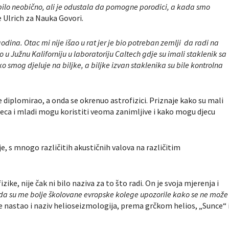
a bilo neobično, ali je odustala da pomogne porodici, a kada smo
e Ulrich za Nauka Govori.
godina. Otac mi nije išao u rat jer je bio potreban zemlji da radi na
o u Južnu Kaliforniju u laboratoriju Caltech gdje su imali staklenik sa
 smog djeluje na biljke, a biljke izvan staklenika su bile kontrolna
je diplomirao, a onda se okrenuo astrofizici. Priznaje kako su mali
 djeca i mladi mogu koristiti veoma zanimljive i kako mogu djecu
e, s mnogo različitih akustičnih valova na različitim
ike, nije čak ni bilo naziva za to što radi. On je svoja mjerenja i
a su me bolje školovane evropske kolege upozorile kako se ne može
je nastao i naziv helioseizmologija, prema grčkom helios, „Sunce“ 