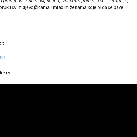
a promjenu. Prilika uvijek ima, iznenada prilika skoči – zgrabi je,
o poruku svim djevojčicama i mladim ženama koje bi da se bave
er:
BN/
Moser: