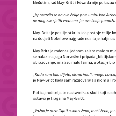
Međutim, rad May-Britt i Edvarda nije pokazao sa
„
Ispostavilo se da ove ćelije prve umiru kod Alzhei
ne mogu se sjetiti vremena jer ove ćelije pomaž
May-Britt je poslije otkrila i da postoje ćelije k
na dodjeli Nobelove najgrade nosila je haljinu s 
May Britt je rođena u jednom zaista malom mjes
se nalazi na jugu Norveške i pripada „biblijskom
obrazovanje, imali su malu farmu, a otac je bio 
„
Kada sam bila dijete, nismo imali mnogo novca, 
je May-Britt kada sam razgovarala s njom u Tr
Poticaj roditelja te nastavnika u školi koji su 
ostavio je traga na May-Britt.
„
Važno je razmišljati o snazi žena, moći žena, jer