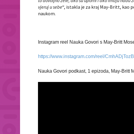
to dovoljno žele, ako su uporni i ako imaju nadu z
vjeruj u sebe
“, istakla je za kraj May-Britt, ka
naukom.
Instagram reel Nauka Govori s May-Britt Mos
https://www.instagram.com/reel/CmhADjToz
Nauka Govori podkast, 1 epizoda, May-Britt 