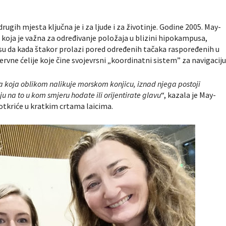
 drugih mjesta ključna je i za ljude i za životinje. Godine 2005. May-
ja koja je važna za određivanje položaja u blizini hipokampusa,
su da kada štakor prolazi pored određenih tačaka raspoređenih u
rvne ćelije koje čine svojevrsni „koordinatni sistem” za navigaciju
a koja oblikom nalikuje morskom konjicu, iznad njega postoji
ju na to u kom smjeru hodate ili orijentirate glavu
“, kazala je May-
 otkriće u kratkim crtama laicima.