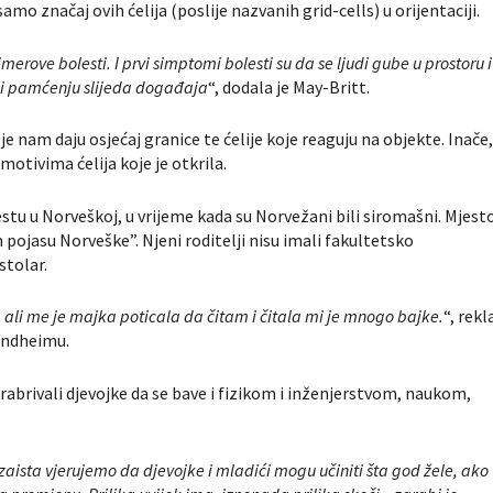
mo značaj ovih ćelija (poslije nazvanih grid-cells) u orijentaciji.
merove bolesti. I prvi simptomi bolesti su da se ljudi gube u prostoru i
u i pamćenju slijeda događaja
“, dodala je May-Britt.
oje nam daju osjećaj granice te ćelije koje reaguju na objekte. Inače
motivima ćelija koje je otkrila.
tu u Norveškoj, u vrijeme kada su Norvežani bili siromašni. Mjest
 pojasu Norveške”. Njeni roditelji nisu imali fakultetsko
stolar.
ali me je majka poticala da čitam i čitala mi je mnogo bajke.
“, rekl
ondheimu.
ohrabrivali djevojke da se bave i fizikom i inženjerstvom, naukom,
 zaista vjerujemo da djevojke i mladići mogu učiniti šta god žele, ako