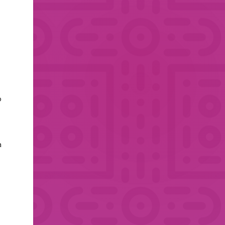
,
o
a