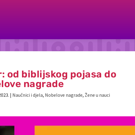
: od biblijskog pojasa do
love nagrade
2023.
|
Naučnici i djela
,
Nobelove nagrade
,
Žene u nauci