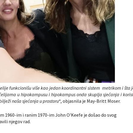
e ćelije funkcionišu više kao jedan koordinantni sistem metrikom i šta 
 ćelijama u hipokampusu i hipokampus onda skuplja sjećanja i korist
lježi naša sjećanja u prostoru
“, objasnila je May-Britt Moser.
snim 1960-im i ranim 1970-im John O'Keefe je došao do svog
vili njegov rad.