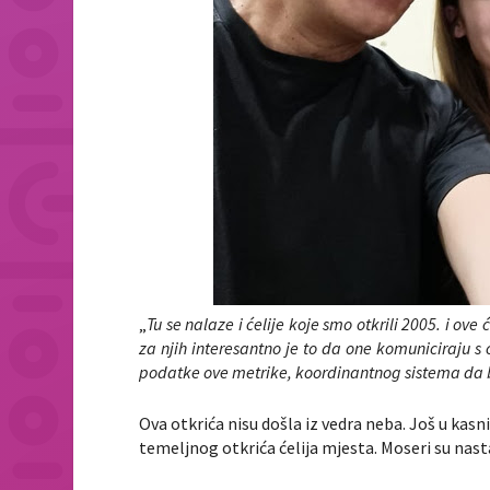
„
Tu se nalaze i ćelije koje smo otkrili 2005. i ov
za njih interesantno je to da one komuniciraju s
podatke ove metrike, koordinantnog sistema da bi
Ova otkrića nisu došla iz vedra neba. Još u ka
temeljnog otkrića ćelija mjesta. Moseri su nasta