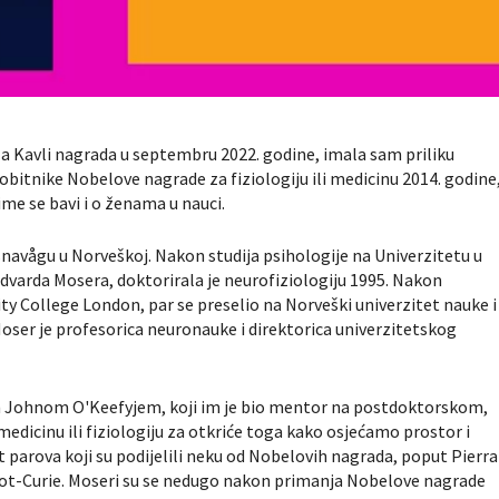
Kavli nagrada u septembru 2022. godine, imala sam priliku
bitnike Nobelove nagrade za fiziologiju ili medicinu 2014. godine
ime se bavi i o ženama u nauci.
snavågu u Norveškoj. Nakon studija psihologije na Univerzitetu u
Edvarda Mosera, doktorirala je neurofiziologiju 1995. Nakon
ty College London, par se preselio na Norveški univerzitet nauke i
ser je profesorica neuronauke i direktorica univerzitetskog
Johnom O'Keefyjem, koji im je bio mentor na postdoktorskom,
medicinu ili fiziologiju za otkriće toga kako osjećamo prostor i
 parova koji su podijelili neku od Nobelovih nagrada, poput Pierra 
liot-Curie. Moseri su se nedugo nakon primanja Nobelove nagrade