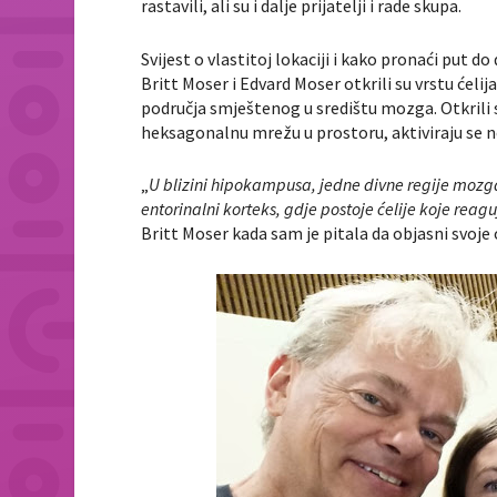
rastavili, ali su i dalje prijatelji i rade skupa.
Svijest o vlastitoj lokaciji i kako pronaći put do
Britt Moser i Edvard Moser otkrili su vrstu ćeli
područja smještenog u središtu mozga. Otkrili 
heksagonalnu mrežu u prostoru, aktiviraju se ne
„
U blizini hipokampusa, jedne divne regije mozg
entorinalni korteks, gdje postoje ćelije koje reagu
Britt Moser kada sam je pitala da objasni svoje