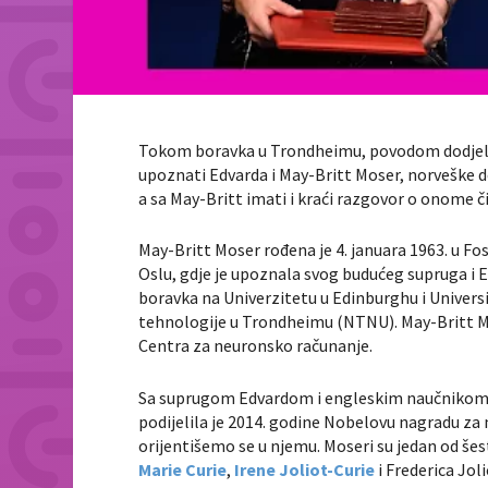
Tokom boravka u Trondheimu, povodom dodjela 
upoznati Edvarda i May-Britt Moser, norveške do
a sa May-Britt imati i kraći razgovor o onome č
May-Britt Moser rođena je 4. januara 1963. u Fo
Oslu, gdje je upoznala svog budućeg supruga i 
boravka na Univerzitetu u Edinburghu i Universi
tehnologije u Trondheimu (NTNU). May-Britt Mo
Centra za neuronsko računanje.
Sa suprugom Edvardom i engleskim naučnikom 
podijelila je 2014. godine Nobelovu nagradu za 
orijentišemo se u njemu. Moseri su jedan od šest
Marie Curie
,
Irene Joliot-Curie
i Frederica Jo