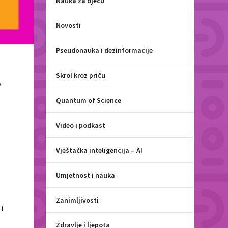
Nauka za djecu
Novosti
Pseudonauka i dezinformacije
Skrol kroz priču
,
Quantum of Science
Video i podkast
Vještačka inteligencija – AI
Umjetnost i nauka
Zanimljivosti
i
Zdravlje i ljepota