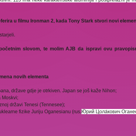
ferira u filmu Ironman 2, kada Tony Stark stvori novi eleme
arjeli.
očetnim slovom, te molim AJB da ispravi ovu pravopisnu
 imena novih elementa
pana, države gdje je otrkiven. Japan se još kaže Nihon;
a Moskvi;
eznoj državi Tenesi (Tennesee);
learne fizike Juriju Oganesianu (rus.
Ю́рий Цола́кович Оганес