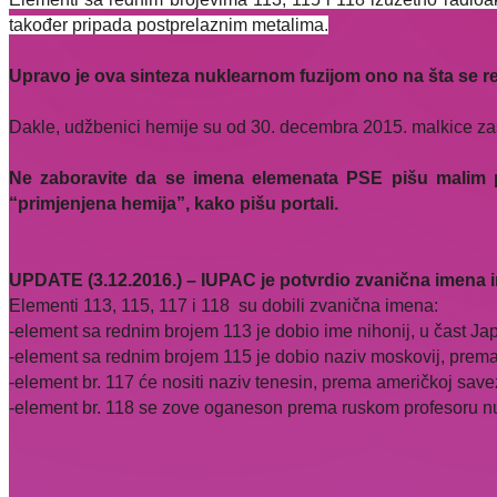
također pripada postprelaznim metalima.
Upravo je ova sinteza nuklearnom fuzijom ono na šta se re
Dakle, udžbenici hemije su od 30. decembra 2015. malkice zast
Ne zaboravite da se imena elemenata PSE pišu malim p
“primjenjena hemija”, kako pišu portali.
UPDATE (3.12.2016.) – IUPAC je potvrdio zvanična imena
Elementi 113, 115, 117 i 118 su dobili zvanična imena:
-element sa rednim brojem 113 je dobio ime nihonij, u čast Ja
-element sa rednim brojem 115 je dobio naziv moskovij, prem
-element br. 117 će nositi naziv tenesin, prema američkoj sav
-element br. 118 se zove oganeson prema ruskom profesoru nuk