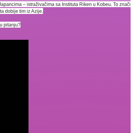
 Japancima – istraživačima sa Instituta Riken u Kobeu. To znači
a dobije tim iz Azije.
 u pitanju?