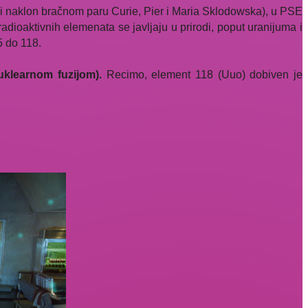
iki naklon bračnom paru Curie, Pier i Maria Sklodowska), u PSE
h radioaktivnih elemenata se javljaju u prirodi, poput uranijuma i
5 do 118.
nuklearnom fuzijom).
Recimo, element 118 (Uuo) dobiven je