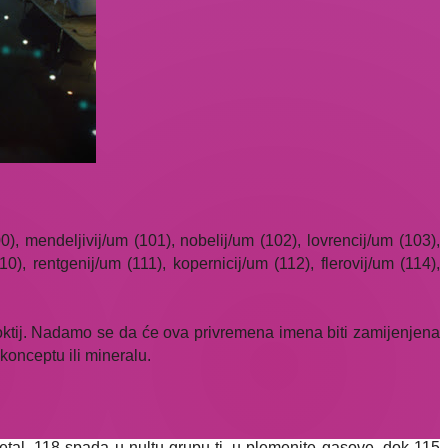
00), mendeljivij/um (101), nobelij/um (102), lovrencij/um (103),
0), rentgenij/um (111), kopernicij/um (112), flerovij/um (114),
noktij. Nadamo se da će ova privremena imena biti zamijenjena
onceptu ili mineralu.
metal, 118 spada u nultu grupu tj. u plemenite gasove, dok 115