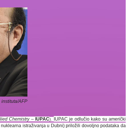
 instituta/AFP
plied Chemistry
–
IUPAC
IUPAC je odlučio kako su američki
).
 nuklearna istraživanja u Dubni) priložili dovoljno podataka da