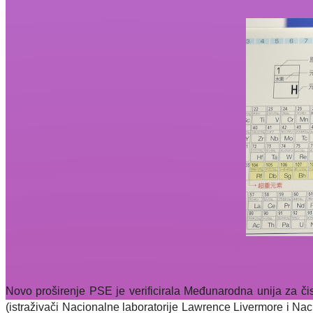
Novo proširenje PSE je verificirala Međunarodna unija za čis
(istraživači Nacionalne laboratorije Lawrence Livermore i Naci