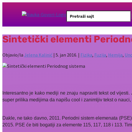
Search
for:
Sintetički elementi Period
Objavio/la
Jelena Kalinić
|
5. jan 2016.
|
Fizika
,
Fuzija
,
Hemija
,
Unc
Interesantno je kako mediji ne znaju napraviti tekst od vije
super prilika medijima da napišu cool i zanimljiv tekst o nauci,
Dakle, ne tako davno, 2011. Periodni sistem elemenata (PSE) 
2015. PSE će biti bogatiji za elemente 115, 117, 118 i 113. Tim