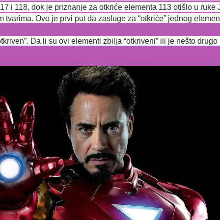
7 i 118, dok je priznanje za otkriće elementa 113 otišlo u ruke
m tvarima. Ovo je prvi put da zasluge za “otkriće” jednog element
iven”. Da li su ovi elementi zbilja “otkriveni” ili je nešto drugo