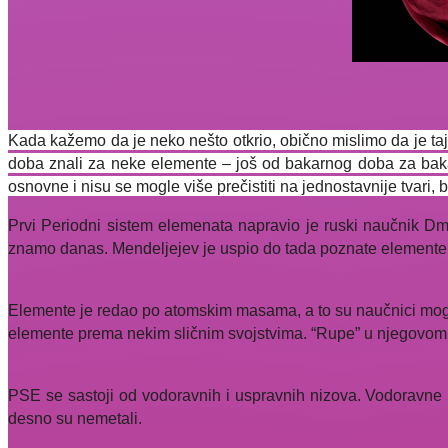
Kada kažemo da je neko nešto otkrio, obično mislimo da je taj 
doba znali za neke elemente – još od bakarnog doba za bakar i
osnovne i nisu se mogle više prečistiti na jednostavnije tvari, b
Prvi Periodni sistem elemenata napravio je ruski naučnik Dm
znamo danas. Mendeljejev je uspio do tada poznate elemente r
Elemente je redao po atomskim masama, a to su naučnici mogli
elemente prema nekim sličnim svojstvima. “Rupe” u njegovom s
PSE se sastoji od vodoravnih i uspravnih nizova. Vodoravne n
desno su nemetali.