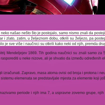
neko našao nešto što je postojalo, samo nismo znali da postoji.
 zlato, zatim, u željeznom dobu, otkrili su željezo, pa postep
ilo je sve više i naučnici su otkrili kako neki od njih, premda dr
itrij Mendeljejev 1869. Tih godina naučnici su znali samo za 5
asporediti u neke nizove, ali je shvatio da između određenih e
 izračunati. Zapravo, masa atoma ovisi od broja i protona i neu
istemu elemenata se predstavljale mjesta za elemente koji još
azivamo periode i njih ima 7, a uspravne zovemo grupe, njih im