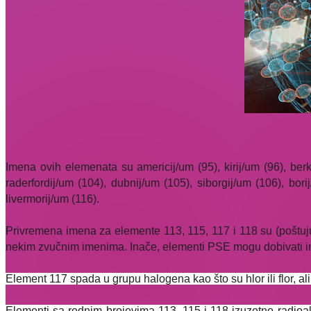
Imena ovih elemenata su americij/um (95), kirij/um (96), berkel
raderfordij/um (104), dubnij/um (105), siborgij/um (106), bori
livermorij/um (116).
Privremena imena za elemente 113, 115, 117 i 118 su (poštuju
nekim zvučnim imenima. Inače, elementi PSE mogu dobivati im
Element 117 spada u grupu halogena kao što su hlor ili flor, ali
Elementi sa rednim brojevima 113, 115 i 118 izuzetno radioakt