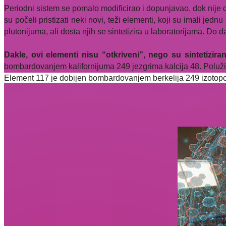
Periodni sistem se pomalo modificirao i dopunjavao, dok nije 
su počeli pristizati neki novi, teži elementi, koji su imali jedn
plutonijuma, ali dosta njih se sintetizira u laboratorijama. Do
Dakle, ovi elementi nisu “otkriveni”, nego su sintetizira
bombardovanjem kalifornijuma 249 jezgrima kalcija 48. Poluži
Element 117 je dobijen bombardovanjem berkelija 249 izotopo