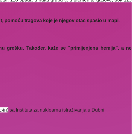
nt, pomoću tragova koje je njegov otac spasio u mapi.
 grešku. Također, kaže se “primijenjena hemija”, a ne
я́н)
sa Instituta za nuklearna istraživanja u Dubni.