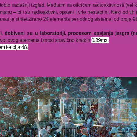
dobio sadašnji izgled. Međutim sa otkrićem radioaktivnosti (vel
u manu – bili su radioaktivni, opasni i vrlo nestabilni. Neki od ti
 danas je sintetizirano 24 elementa periodnog sistema, od broja 9
ni, dobiveni su u laboratoriji, procesom spajanja jezgra (
vot ovog elementa iznosi stravično kratkih
0.89ms.
m kalcija 48.