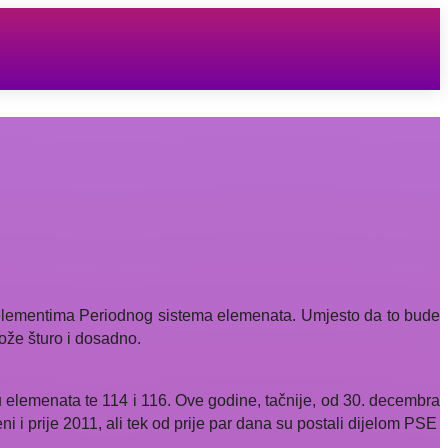
im elementima Periodnog sistema elemenata. Umjesto da to bude
ibože šturo i dosadno.
 elemenata te 114 i 116. Ove godine, tačnije, od 30. decembra
 i prije 2011, ali tek od prije par dana su postali dijelom PSE