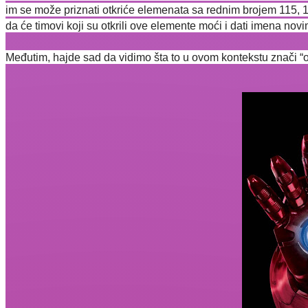
im se može priznati otkriće elemenata sa rednim brojem 115, 11
da će timovi koji su otkrili ove elemente moći i dati imena novi
Međutim, hajde sad da vidimo šta to u ovom kontekstu znači “otkr