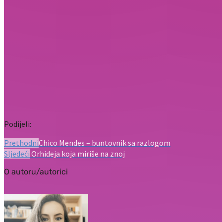
Podijeli:
Prethodni
Chico Mendes – buntovnik sa razlogom
Sljedeći
Orhideja koja miriše na znoj
O autoru/autorici