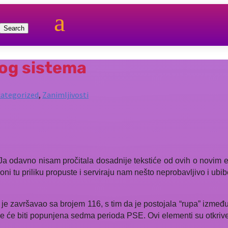
a
nog sistema
ategorized
,
Zanimljivosti
sti. Ja odavno nisam pročitala dosadnije tekstiće od ovih o nov
 oni tu priliku propuste i serviraju nam nešto neprobavljivo i ub
je završavao sa brojem 116, s tim da je postojala “rupa” između
e će biti popunjena sedma perioda PSE. Ovi elementi su otkriveni