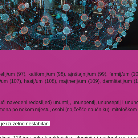
ij/um (97), kalifornij/um (98), ajnštajnij/um (99), fermij/um (1
j/um (107), hasij/um (108), majtnerij/um (109), darmštatij/um (11
ći navedeni redoslijed) ununtrij, ununpentij, ununseptij i unu
ena po nekom mjestu, osobi (najčešće naučniku), mitološkom k
 je izuzetno nestabilan.
ivni. 113 ima neke karakteristike aluminija i postprelazni je 