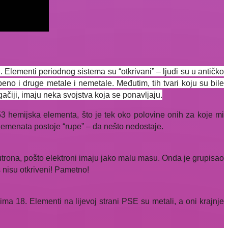
 Elementi periodnog sistema su “otkrivani” – ljudi su u antičko
eno i druge metale i nemetale. Međutim, tih tvari koju su bile
ugačiji, imaju neka svojstva koja se ponavljaju.
3 hemijska elementa, što je tek oko polovine onih za koje mi
lemenata postoje “rupe” – da nešto nedostaje.
trona, pošto elektroni imaju jako malu masu. Onda je grupisao
 nisu otkriveni! Pametno!
a 18. Elementi na lijevoj strani PSE su metali, a oni krajnje