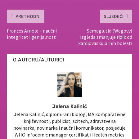
PRETHODNI
SLJEDEĆI
Frances Arnold – naučni
Semaglutid (Wegovy)
integritet i genijalnost
izgleda smanjuje rizik od
kardiovaskularnih bolesti
O AUTORU/AUTORICI
Jelena Kalinić
Jelena Kalinić, diplomirani biolog, MA komparativne
književnosti, publicist, scitech, zdravstvena
novinarka, novinarka i naučni komunikator, posjeduje
WHO infodemic manager certifikat i Health metrics