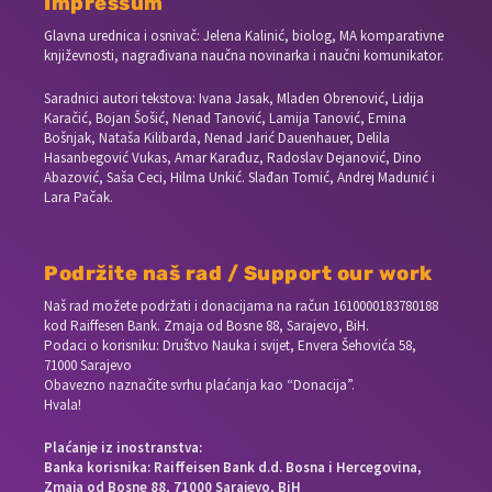
Impressum
Glavna urednica i osnivač: Jelena Kalinić, biolog, MA komparativne
književnosti, nagrađivana naučna novinarka i naučni komunikator.
Saradnici autori tekstova: Ivana Jasak, Mladen Obrenović, Lidija
Karačić, Bojan Šošić, Nenad Tanović, Lamija Tanović, Emina
Bošnjak, Nataša Kilibarda, Nenad Jarić Dauenhauer, Delila
Hasanbegović Vukas, Amar Karađuz, Radoslav Dejanović, Dino
Abazović, Saša Ceci, Hilma Unkić. Slađan Tomić, Andrej Madunić i
Lara Pačak.
Podržite naš rad / Support our work
Naš rad možete podržati i donacijama na račun
1610000183780188
kod Raiffesen Bank. Zmaja od Bosne 88, Sarajevo, BiH.
Podaci o korisniku: Društvo Nauka i svijet, Envera Šehovića 58,
71000 Sarajevo
Obavezno naznačite svrhu plaćanja kao “Donacija”.
Hvala!
Plaćanje iz inostranstva:
Banka korisnika: Raiffeisen Bank d.d. Bosna i Hercegovina,
Zmaja od Bosne 88, 71000 Sarajevo, BiH