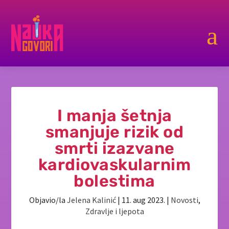
a
I manja šetnja
smanjuje rizik od
smrti izazvane
kardiovaskularnim
bolestima
Objavio/la
Jelena Kalinić
|
11. aug 2023.
|
Novosti
,
Zdravlje i ljepota