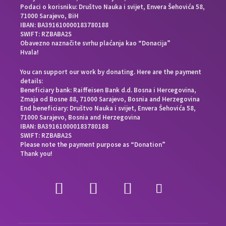
Podaci o korisniku: Društvo Nauka i svijet, Envera Šehovića 58,
71000 Sarajevo, BiH
IBAN: BA391610000183780188
SWIFT: RZBABA2S
Obavezno naznačite svrhu plaćanja kao “Donacija”
Hvala!
You can support our work by donating. Here are the payment
details:
Beneficiary bank: Raiffeisen Bank d.d. Bosna i Hercegovina,
Zmaja od Bosne 88, 71000 Sarajevo, Bosnia and Herzegovina
End beneficiary: Društvo Nauka i svijet, Envera Šehovića 58,
71000 Sarajevo, Bosnia and Herzegovina
IBAN: BA391610000183780188
SWIFT: RZBABA2S
Please note the payment purpose as “Donation”
Thank you!