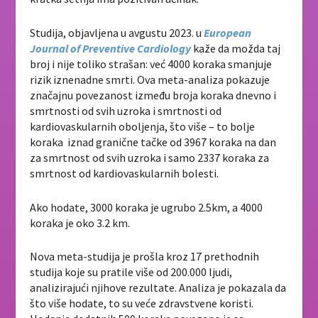
Studija, objavljena u avgustu 2023. u
European
Journal of Preventive Cardiology
kaže da možda taj
broj i nije toliko strašan: već 4000 koraka smanjuje
rizik iznenadne smrti. Ova meta-analiza pokazuje
značajnu povezanost između broja koraka dnevno i
smrtnosti od svih uzroka i smrtnosti od
kardiovaskularnih oboljenja, što više – to bolje
koraka iznad granične tačke od 3967 koraka na dan
za smrtnost od svih uzroka i samo 2337 koraka za
smrtnost od kardiovaskularnih bolesti.
Ako hodate, 3000 koraka je ugrubo 2.5km, a 4000
koraka je oko 3.2 km.
Nova meta-studija je prošla kroz 17 prethodnih
studija koje su pratile više od 200.000 ljudi,
analizirajući njihove rezultate. Analiza je pokazala da
što više hodate, to su veće zdravstvene koristi.