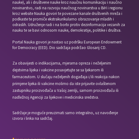
nauke), ali i društvene nauke kroz naučnu komunikaciju i naučno
novinarstvo, radi na razvoju naučnog novinarstva u BiH i regionu
kroz website Nauka govori te povezane kanale društvenih mreža i
podkaste te promiče ekstrakurikularno obrazovanje mladih i
odraslih. Udruženje radi i na borbi protiv dezinformacija vezanih za
nauku te se bavi odnosom nauke, demokratije, politike i društva.
Portal Nauka govori je nastao uz podršku European Endowment
for Democracy (EED). Dio sadržaja podržao Glosarij CD.
Za obavijesti o indikacijama, mjerama opreza i neželjenim
dejstvima lijeka i vakcine posavjetujte se sa ljekarom ili
farmaceutom. U slučaju neželjenih događaja i/ili reakcija nakon
primjene lijeka ili vakcine molimo da iste prijavite ovlaštenom
zastupniku proizvođača u Vašoj zemlji, samom proizvođaču ili
nadležnoj Agenciji za lijekove i medicinska sredstva.
Sadržaje je moguće preuzimati samo integralno, uz navođenje
izvora i linka na sadržaj.