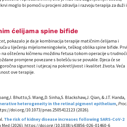
krvi moglo bi pomoći u procjeni zdravlja i razvoju terapija za duži i
im ćelijama spine bifide
cet
, pokazalo je da je kombinacija terapije matičnim ćelijama i
uća u liječenju mijelomeningokele, teškog oblika spine bifide. Prv
no na oštećenu kičmenu moždinu fetusa tokom operacije u trudnoći
 moždane promjene povezane s bolešću su se povukle. Djeca će se
goročna sigurnost i utjecaj na pokretljivost i kvalitet života. Veća
snost ove terapije.
Hoang,I. Bhutto,S. Wang,D. Sinha,S. Blackshaw,J. Qian, & J.T. Handa,
erative heterogeneity in the retinal pigment epithelium
,
Proc
tps://doi.org/10.1073/pnas.2505412123 (2026).
al.
The risk of kidney disease increases following SARS-CoV-2
 Med
(2026). https://doi.org/10.1038/s43856-026-01460-6