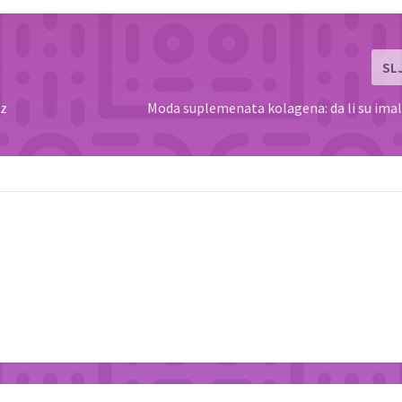
SL
iz
Moda suplemenata kolagena: da li su imal