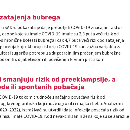
 zatajenja bubrega
ba u SAD-u pokazala je da je preboljeli COVID-19 značajan faktor
, osobe koje su imale COVID-19 imale su 2,3 puta veći rizik od
d hronične bolesti bubrega i čak 4,7 puta veći rizik od zatajenja
 učenja koji uključuju istoriju COVID-19 kao važnu varijablu za
 Rezultati sugerišu potrebu za dugotrajnijim praćenjem bubrežne
d onih s dijabetesom ili povišenim krvnim pritiskom.
 smanjuju rizik od preeklampsije, a
oda ili spontanih pobačaja
COVID-19 tokom trudnoće značajno povećava rizik od
g krvnog pritiska koji može ugroziti i majku i bebu. Analizom
20–2022), istraživači su utvrdili da je infekcija povećala rizik od
 nisu imale COVID-19. Kod nevakcinisanih žena koje su se zarazile