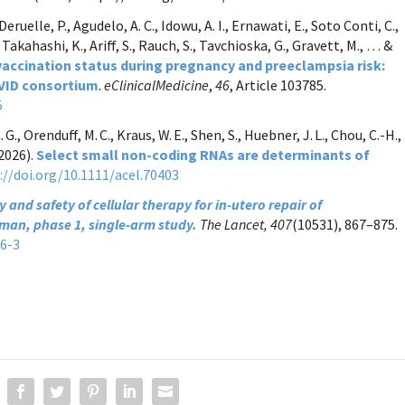
, Deruelle, P., Agudelo, A. C., Idowu, A. I., Ernawati, E., Soto Conti, C.,
, Takahashi, K., Ariff, S., Rauch, S., Tavchioska, G., Gravett, M., … &
vaccination status during pregnancy and preeclampsia risk:
VID consortium
.
eClinicalMedicine
,
46
, Article 103785.
5
C. G., Orenduff, M. C., Kraus, W. E., Shen, S., Huebner, J. L., Chou, C.-H.,
(2026).
Select small non‑coding RNAs are determinants of
://doi.org/10.1111/acel.70403
ty and safety of cellular therapy for in-utero repair of
uman, phase 1, single-arm study.
The Lancet, 407
(10531), 867–875.
66-3