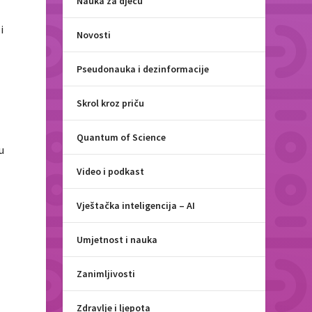
Nauka za djecu
i
Novosti
Pseudonauka i dezinformacije
Skrol kroz priču
Quantum of Science
u
Video i podkast
Vještačka inteligencija – AI
Umjetnost i nauka
Zanimljivosti
Zdravlje i ljepota