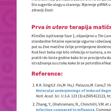
što sugeriše ulogu u starenju. Mjerenje piRNK u 
zdraviji život.
Prva
in utero
terapija matičn
Kliničko ispitivanje faze 1, objavljeno u
The Lan
standardne fetalne operacije sigurna i obećavaj
put su žive matične ćelije primijenjene direkt
Kod šest beba nije bilo infekcija ni tumora, a
pratiti do šeste godine kako bi se procijenila du
istraživanja su u toku kako bi se potvrdila efika
Reference:
K.K. Singh,Y. Jin,M. Hu,I. Palazzo,M. Cano,T. 
Molecular underpinnings of induced degen
Natl. Acad. Sci. U.S.A.
123 (3) e2505412123, ht
Zhang, Y., Ghahramani, N., Chinchilli, V.M.
et 
infection compared to influenza.
Commun