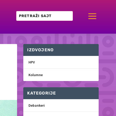
a
IZDVOJENO
HPV
Kolumne
KATEGORIJE
Debankeri