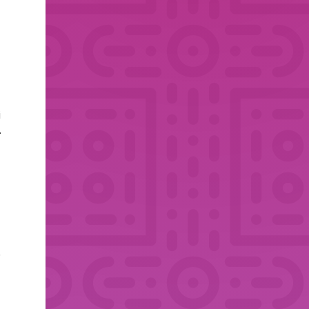
i
.
.