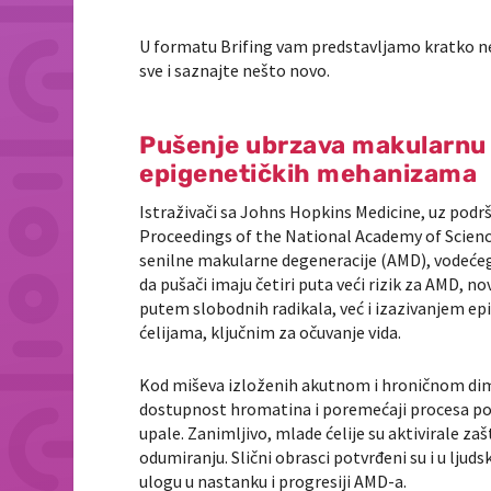
U formatu Brifing vam predstavljamo kratko nekol
sve i saznajte nešto novo.
Pušenje ubrzava makularnu d
epigenetičkih mehanizama
Istraživači sa
Johns Hopkins Medicine
, uz podr
Proceedings of the National Academy of Scien
senilne makularne degeneracije (AMD), vodećeg 
da pušači imaju četiri puta veći rizik za AMD, 
putem slobodnih radikala, već i izazivanjem 
ćelijama, ključnim za očuvanje vida.
Kod miševa izloženih akutnom i hroničnom dim
dostupnost hromatina i poremećaji procesa pove
upale. Zanimljivo, mlade ćelije su aktivirale zaš
odumiranju. Slični obrasci potvrđeni su i u lju
ulogu u nastanku i progresiji AMD-a.