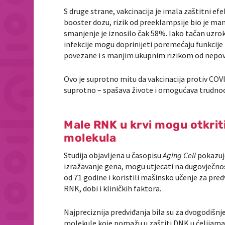
S druge strane, vakcinacija je imala zaštitni e
booster dozu, rizik od preeklampsije bio je ma
smanjenje je iznosilo čak 58%. Iako tačan uzro
infekcije mogu doprinijeti poremećaju funkcij
povezane i s manjim ukupnim rizikom od nepovol
Ovo je suprotno mitu da vakcinacija protiv COVI
suprotno – spašava živote i omogućava trudnoć
Male RNK u krvi mogu otkrit
molekula
Studija objavljena u časopisu
Aging Cell
pokazuje
izražavanje gena, mogu utjecati na dugovječnost
od 71 godine i koristili mašinsko učenje za pred
RNK, dobi i kliničkih faktora.
Najpreciznija predviđanja bila su za dvogodišnj
molekule koje pomažu u zaštiti DNK u ćelijama,