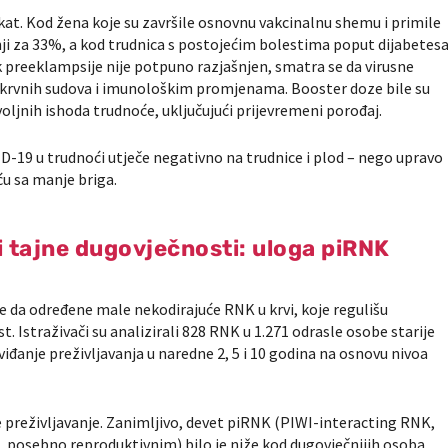
fekat. Kod žena koje su završile osnovnu vakcinalnu shemu i primile
nji za 33%, a kod trudnica s postojećim bolestima poput dijabetes
k preeklampsije nije potpuno razjašnjen, smatra se da virusne
e krvnih sudova i imunološkim promjenama. Booster doze bile su
jnih ishoda trudnoće, uključujući prijevremeni porođaj.
D-19 u trudnoći utječe negativno na trudnice i plod – nego upravo
u sa manje briga.
i tajne dugovječnosti: uloga piRNK
 da određene male nekodirajuće RNK u krvi, koje regulišu
. Istraživači su analizirali 828 RNK u 1.271 odrasle osobe starije
viđanje preživljavanja u naredne 2, 5 i 10 godina na osnovu nivoa
e preživljavanje. Zanimljivo, devet piRNK (PIWI-interacting RNK,
 posebno reproduktivnim) bilo je niže kod dugovječnijih osoba,