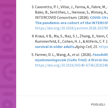
Cavoretto, P. I., Villar, J., Farina, A., Fabre, M.
Bako, B., Sentilhes, L., Ikenoue, S., Winsey, A.
INTERCOVID Consortium. (2026).
COVID-19 
The pandemic-era cohort of the INTERCO
https://doi.org/10.1016/j.eclinm.2026.10378
Kraus, V. B., Ma, S., Naz, S. I., Zhang, X., Vann, 
Kummerfeld, E., Cohen, H. J., & Aliferis, C. F. 
survival in older adults
.
Aging Cell, 25
.
https
Farmer, D. L., Wang, A.,
et al.
(2026).
Feasibili
myelomeningocele (CuRe Trial): A first-in-h
https://doi.org/10.1016/S0140-6736(25)024
PODIJELI: