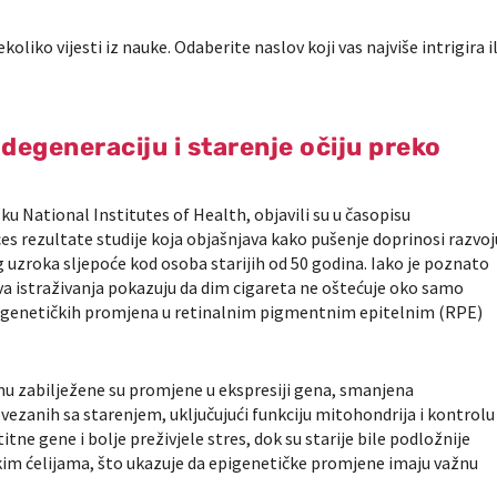
iko vijesti iz nauke. Odaberite naslov koji vas najviše intrigira il
egeneraciju i starenje očiju preko
šku
National Institutes of Health
, objavili su u časopisu
ces
rezultate studije koja objašnjava kako pušenje doprinosi razvoj
uzroka sljepoće kod osoba starijih od 50 godina. Iako je poznato
nova istraživanja pokazuju da dim cigareta ne oštećuje oko samo
epigenetičkih promjena u retinalnim pigmentnim epitelnim (RPE)
u zabilježene su promjene u ekspresiji gena, smanjena
zanih sa starenjem, uključujući funkciju mitohondrija i kontrolu
titne gene i bolje preživjele stres, dok su starije bile podložnije
dskim ćelijama, što ukazuje da epigenetičke promjene imaju važnu