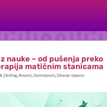
 iz nauke – od pušenja preko
terapija matičnim stanicama
6.
|
Brifing
,
Novosti
,
Zanimljivosti
,
Zdravlje i ljepota