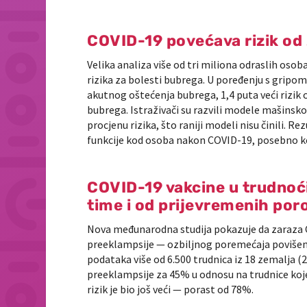
COVID-19 povećava rizik od
Velika analiza više od tri miliona odraslih oso
rizika za bolesti bubrega. U poređenju s gripom
akutnog oštećenja bubrega, 1,4 puta veći rizik o
bubrega. Istraživači su razvili modele mašinskog
procjenu rizika, što raniji modeli nisu činili.
funkcije kod osoba nakon COVID-19, posebno ko
COVID-19 vakcine u trudnoći
time i od prijevremenih por
Nova međunarodna studija pokazuje da zaraza 
preeklampsije — ozbiljnog poremećaja povišeno
podataka više od 6.500 trudnica iz 18 zemalja (20
preeklampsije za 45% u odnosu na trudnice koje
rizik je bio još veći — porast od 78%.