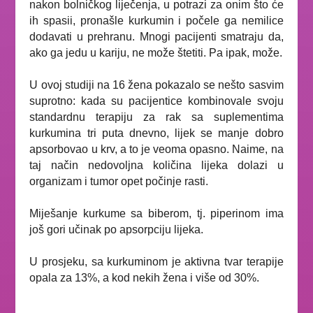
nakon bolničkog liječenja, u potrazi za onim što će
ih spasii, pronašle kurkumin i počele ga nemilice
dodavati u prehranu. Mnogi pacijenti smatraju da,
ako ga jedu u kariju, ne može štetiti. Pa ipak, može.
U ovoj studiji na 16 žena pokazalo se nešto sasvim
suprotno: kada su pacijentice kombinovale svoju
standardnu terapiju za rak sa suplementima
kurkumina tri puta dnevno, lijek se manje dobro
apsorbovao u krv, a to je veoma opasno. Naime, na
taj način nedovoljna količina lijeka dolazi u
organizam i tumor opet počinje rasti.
Miješanje kurkume sa biberom, tj. piperinom ima
još gori učinak po apsorpciju lijeka.
U prosjeku, sa kurkuminom je aktivna tvar terapije
opala za 13%, a kod nekih žena i više od 30%.