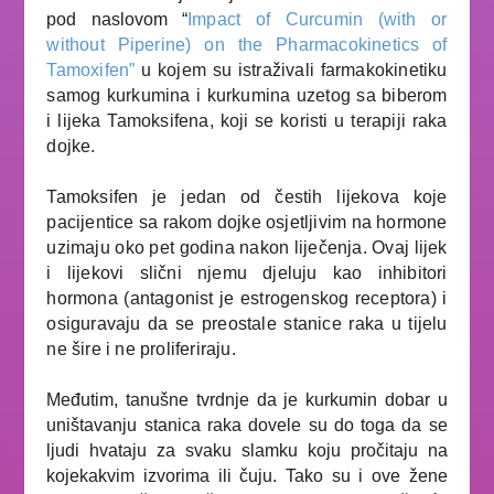
pod naslovom “
Impact of Curcumin (with or
without Piperine) on the Pharmacokinetics of
Tamoxifen”
u kojem su istraživali farmakokinetiku
samog kurkumina i kurkumina uzetog sa biberom
i lijeka Tamoksifena, koji se koristi u terapiji raka
dojke.
Tamoksifen je jedan od čestih lijekova koje
pacijentice sa rakom dojke osjetljivim na hormone
uzimaju oko pet godina nakon liječenja. Ovaj lijek
i lijekovi slični njemu djeluju kao inhibitori
hormona (antagonist je estrogenskog receptora) i
osiguravaju da se preostale stanice raka u tijelu
ne šire i ne proliferiraju.
Međutim, tanušne tvrdnje da je kurkumin dobar u
uništavanju stanica raka dovele su do toga da se
ljudi hvataju za svaku slamku koju pročitaju na
kojekakvim izvorima ili čuju. Tako su i ove žene