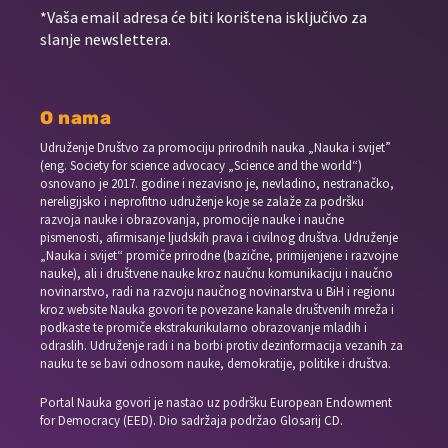
*Vaša email adresa će biti korištena isključivo za
slanje newslettera.
O nama
Udruženje Društvo za promociju prirodnih nauka „Nauka i svijet”
(eng. Society for science advocacy „Science and the world“)
osnovano je 2017. godine i nezavisno je, nevladino, nestranačko,
nereligijsko i neprofitno udruženje koje se zalaže za podršku
razvoja nauke i obrazovanja, promocije nauke i naučne
pismenosti, afirmisanje ljudskih prava i civilnog društva. Udruženje
„Nauka i svijet“ promiče prirodne (bazične, primijenjene i razvojne
nauke), ali i društvene nauke kroz naučnu komunikaciju i naučno
novinarstvo, radi na razvoju naučnog novinarstva u BiH i regionu
kroz website Nauka govori te povezane kanale društvenih mreža i
podkaste te promiče ekstrakurikularno obrazovanje mladih i
odraslih. Udruženje radi i na borbi protiv dezinformacija vezanih za
nauku te se bavi odnosom nauke, demokratije, politike i društva.
Portal Nauka govori je nastao uz podršku European Endowment
for Democracy (EED). Dio sadržaja podržao Glosarij CD.