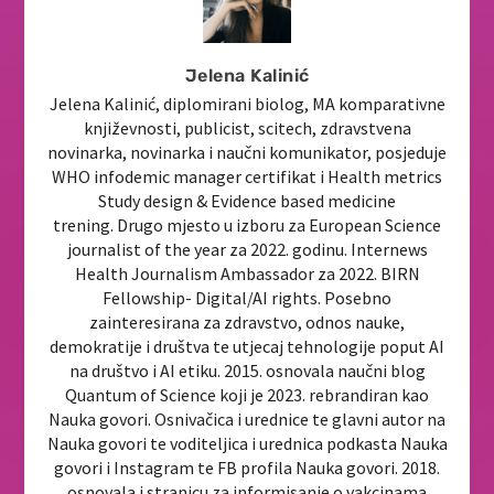
Jelena Kalinić
Jelena Kalinić, diplomirani biolog, MA komparativne
književnosti, publicist, scitech, zdravstvena
novinarka, novinarka i naučni komunikator, posjeduje
WHO infodemic manager certifikat i Health metrics
Study design & Evidence based medicine
trening. Drugo mjesto u izboru za European Science
journalist of the year za 2022. godinu. Internews
Health Journalism Ambassador za 2022. BIRN
Fellowship- Digital/AI rights. Posebno
zainteresirana za zdravstvo, odnos nauke,
demokratije i društva te utjecaj tehnologije poput AI
na društvo i AI etiku. 2015. osnovala naučni blog
Quantum of Science koji je 2023. rebrandiran kao
Nauka govori. Osnivačica i urednice te glavni autor na
Nauka govori te voditeljica i urednica podkasta Nauka
govori i Instagram te FB profila Nauka govori. 2018.
osnovala i stranicu za informisanje o vakcinama