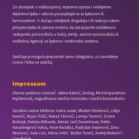
Za obavijesti o indikacijama, mjerama opreza i neželjenim
dejstvima lijeka i vakcine posavjetujte se sa ljekarom ili
farmaceutom. U slučaju neželjenih događaja i/ili reakcija nakon
primjene lijeka ili vakcine molimo da iste prijavite ovlaštenom
zastupniku proizvođača u Vašoj zemlji, samom proizvođaču ili
nadležnoj Agenciji za lijekove i medicinska sredstva.
Sadržaje je moguće preuzimati samo integralno, uz navođenje
izvora i linka na sadržaj.
Impressum
Glavna urednica i osnivač: Jelena Kalinić, biolog, MA komparativne
književnosti, nagrađivana naučna novinarka i naučni komunikator.
Saradnici autori tekstova: Ivana Jasak, Mladen Obrenović, Lidija
Karačić, Bojan Šošić, Nenad Tanović, Lamija Tanović, Emina
Bošnjak, Nataša Kilibarda, Nenad Jarić Dauenhauer, Delila
Hasanbegović Vukas, Amar Karađuz, Radoslav Dejanović, Dino
Abazović, Saša Ceci, Hilma Unkić. Slađan Tomić, Andrej Madunić i
Lara Pačak.