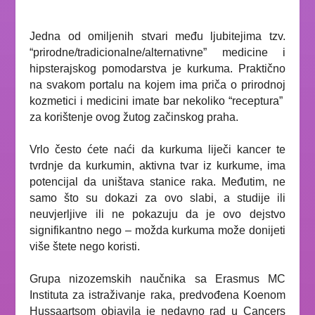
Jedna od omiljenih stvari među ljubitejima tzv.
“prirodne/tradicionalne/alternativne” medicine i
hipsterajskog pomodarstva je kurkuma. Praktično
na svakom portalu na kojem ima priča o prirodnoj
kozmetici i medicini imate bar nekoliko “receptura”
za korištenje ovog žutog začinskog praha.
Vrlo često ćete naći da kurkuma liječi kancer te
tvrdnje da kurkumin, aktivna tvar iz kurkume, ima
potencijal da uništava stanice raka. Međutim, ne
samo što su dokazi za ovo slabi, a studije ili
neuvjerljive ili ne pokazuju da je ovo dejstvo
signifikantno nego – možda kurkuma može donijeti
više štete nego koristi.
Grupa nizozemskih naučnika sa Erasmus MC
Instituta za istraživanje raka, predvođena Koenom
Hussaartsom objavila je nedavno rad u
Cancers