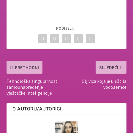
PODIJELI:
PRETHODNI
SLJEDEĆI
Tehnološka singularnost:
Gljivica koja je uništila
samounapređenje
vodozemce
vještačke inteligencije
O AUTORU/AUTORICI