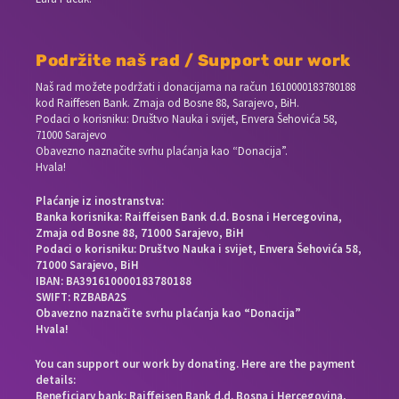
Podržite naš rad / Support our work
Naš rad možete podržati i donacijama na račun
1610000183780188
kod Raiffesen Bank. Zmaja od Bosne 88, Sarajevo, BiH.
Podaci o korisniku: Društvo Nauka i svijet, Envera Šehovića 58,
71000 Sarajevo
Obavezno naznačite svrhu plaćanja kao “Donacija”.
Hvala!
Plaćanje iz inostranstva:
Banka korisnika: Raiffeisen Bank d.d. Bosna i Hercegovina,
Zmaja od Bosne 88, 71000 Sarajevo, BiH
Podaci o korisniku: Društvo Nauka i svijet, Envera Šehovića 58,
71000 Sarajevo, BiH
IBAN: BA391610000183780188
SWIFT: RZBABA2S
Obavezno naznačite svrhu plaćanja kao “Donacija”
Hvala!
You can support our work by donating. Here are the payment
details:
Beneficiary bank: Raiffeisen Bank d.d. Bosna i Hercegovina,