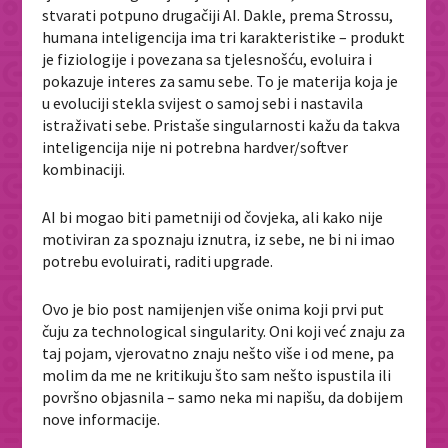
stvarati potpuno drugačiji AI. Dakle, prema Strossu,
humana inteligencija ima tri karakteristike – produkt
je fiziologije i povezana sa tjelesnošću, evoluira i
pokazuje interes za samu sebe. To je materija koja je
u evoluciji stekla svijest o samoj sebi i nastavila
istraživati sebe. Pristaše singularnosti kažu da takva
inteligencija nije ni potrebna hardver/softver
kombinaciji.
AI bi mogao biti pametniji od čovjeka, ali kako nije
motiviran za spoznaju iznutra, iz sebe, ne bi ni imao
potrebu evoluirati, raditi upgrade.
Ovo je bio post namijenjen više onima koji prvi put
čuju za
technological singularity
. Oni koji već znaju za
taj pojam, vjerovatno znaju nešto više i od mene, pa
molim da me ne kritikuju što sam nešto ispustila ili
površno objasnila – samo neka mi napišu, da dobijem
nove informacije.