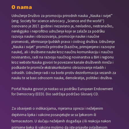
O nama
Udruženje Društvo za promociju prirodnih nauka „Nauka i svijet”
(eng. Society for science advocacy „Science and the world“)
osnovano je 2017. godine i nezavisno je, nevladino, nestranačko,
nereligijsko i neprofitno udruženje koje se zalaže za podršku
razvoja nauke i obrazovanja, promocije nauke i naučne
pismenosti, afirmisanje ljudskih prava i civilnog društva. Udruženje
„Nauka i svijet“ promiče prirodne (bazične, primijenjene i razvojne
nauke), ali i društvene nauke kroz naučnu komunikaciju i naučno
novinarstvo, radi na razvoju naučnog novinarstva u BiH i regionu
kroz website Nauka govori te povezane kanale društvenih mreža i
podkaste te promiče ekstrakurikularno obrazovanje mladih i
odraslih. Udruženje radi i na borbi protiv dezinformacija vezanih za
nauku te se bavi odnosom nauke, demokratije, politike i društva.
Portal Nauka govori je nastao uz podršku European Endowment
for Democracy (EED). Dio sadržaja podržao Glosarij CD.
Za obavijesti o indikacijama, mjerama opreza i neželjenim
dejstvima lijeka i vakcine posavjetujte se sa ljekarom ili
farmaceutom. U slučaju neželjenih događaja i/ili reakcija nakon
primjene lijeka ili vakcine molimo da iste prijavite ovlaštenom