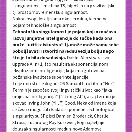
“singularnost” misli na TS, nipošto na gravitacijsku
tj. prostornovremensku singularnost.
Nakon ovog detaljisanja oko termina, idemo na
pojam tehnološke singularnosti.
Tehnološka singularnost je pojam koji označava
razvoj umjetne inteligencije do tačke kada ona
može “učiti iz iskustva” tj. može može samu sebe
poboljšavati i stvoriti narednu veziju bolju nego
što je to bila dosadašnja.
Dakle, AI n stvara svoj
upgrade AI n+1, što rezultira eksponencijalnom
eksplozijom inteligencije, koja ima gotovo pa
božanske kvalitete superinteligencije.
To je ono što se dogodi OS Samantha u filmu “Her”.
Termin je započeo svoj lingvistički život kao “jaka
umjetna inteligencija” (“strong AI”), a taj termin je
skovao Irving John (“I.J.”) Good. Neka od imena koja
se često mogu čuti kada se spomene
technological
singularity
su SF pisci Damien Broderick, Charlie
Stross, futurolog Ray Kurzweil, koji najavljuje
dolazak singularnosti među sinove Adamove