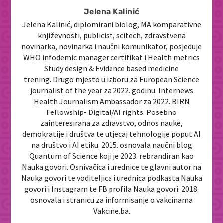
Jelena Kalinić
Jelena Kalinić, diplomirani biolog, MA komparativne
književnosti, publicist, scitech, zdravstvena
novinarka, novinarka i naučni komunikator, posjeduje
WHO infodemic manager certifikat i Health metrics
Study design & Evidence based medicine
trening. Drugo mjesto u izboru za European Science
journalist of the year za 2022. godinu. Internews
Health Journalism Ambassador za 2022. BIRN
Fellowship- Digital/AI rights. Posebno
zainteresirana za zdravstvo, odnos nauke,
demokratije i društva te utjecaj tehnologije poput AI
na društvo i AI etiku. 2015. osnovala naučni blog
Quantum of Science koji je 2023. rebrandiran kao
Nauka govori. Osnivačica i urednice te glavni autor na
Nauka govori te voditeljica i urednica podkasta Nauka
govori i Instagram te FB profila Nauka govori. 2018.
osnovala i stranicu za informisanje o vakcinama
Vakcine.ba.