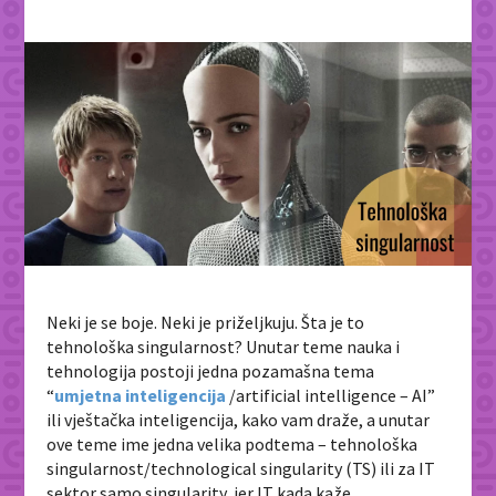
Neki je se boje. Neki je priželjkuju. Šta je to
tehnološka singularnost? Unutar teme nauka i
tehnologija postoji jedna pozamašna tema
“
umjetna inteligencija
/artificial intelligence – AI”
ili vještačka inteligencija, kako vam draže, a unutar
ove teme ime jedna velika podtema – tehnološka
singularnost/
technological singularity
(TS) ili za IT
sektor samo
singularity
, jer IT kada kaže