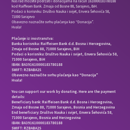
Naš rad možete podržati i donacijama na račun
1610000183780188
kod Raiffesen Bank. Zmaja od Bosne 88, Sarajevo, BiH.
Podaci o korisniku: Društvo Nauka i svijet, Envera Šehovića 58,
71000 Sarajevo
Obavezno naznačite svrhu plaćanja kao “Donacija”.
Hvala!
Plaćanje iz inostranstva:
Banka korisnika: Raiffeisen Bank d.d. Bosna i Hercegovina,
Zmaja od Bosne 88, 71000 Sarajevo, BiH
Podaci o korisniku: Društvo Nauka i svijet, Envera Šehovića 58,
71000 Sarajevo, BiH
IBAN: BA391610000183780188
SWIFT: RZBABA2S
Obavezno naznačite svrhu plaćanja kao “Donacija”
Hvala!
You can support our work by donating. Here are the payment
details:
Beneficiary bank: Raiffeisen Bank d.d. Bosna i Hercegovina,
Zmaja od Bosne 88, 71000 Sarajevo, Bosnia and Herzegovina
End beneficiary: Društvo Nauka i svijet, Envera Šehovića 58,
71000 Sarajevo, Bosnia and Herzegovina
IBAN: BA391610000183780188
SWIFT: RZBABA2S