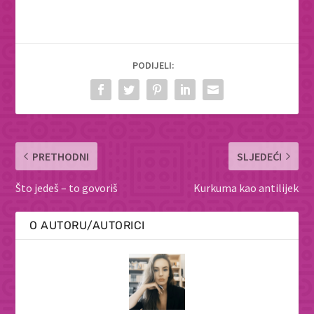
PODIJELI:
PRETHODNI
SLJEDEĆI
Što jedeš – to govoriš
Kurkuma kao antilijek
O AUTORU/AUTORICI