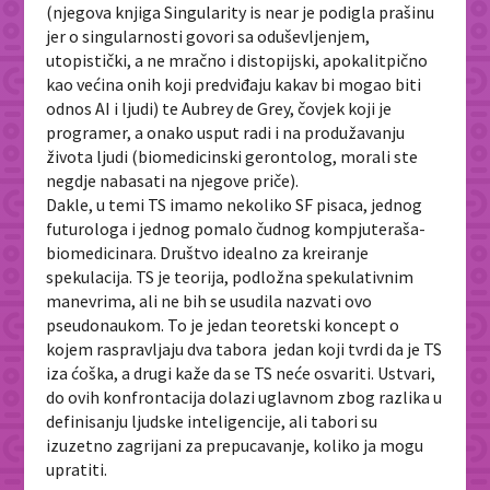
(njegova knjiga
Singularity is near
je podigla prašinu
jer o singularnosti govori sa oduševljenjem,
utopistički, a ne mračno i distopijski, apokalitpično
kao većina onih koji predviđaju kakav bi mogao biti
odnos AI i ljudi) te Aubrey de Grey, čovjek koji je
programer, a onako usput radi i na produžavanju
života ljudi (biomedicinski gerontolog, morali ste
negdje nabasati na njegove priče).
Dakle, u temi TS imamo nekoliko SF pisaca, jednog
futurologa i jednog pomalo čudnog kompjuteraša-
biomedicinara. Društvo idealno za kreiranje
spekulacija. TS je teorija, podložna spekulativnim
manevrima, ali ne bih se usudila nazvati ovo
pseudonaukom. To je jedan teoretski koncept o
kojem raspravljaju dva tabora jedan koji tvrdi da je TS
iza ćoška, a drugi kaže da se TS neće osvariti. Ustvari,
do ovih konfrontacija dolazi uglavnom zbog razlika u
definisanju ljudske inteligencije, ali tabori su
izuzetno zagrijani za prepucavanje, koliko ja mogu
upratiti.