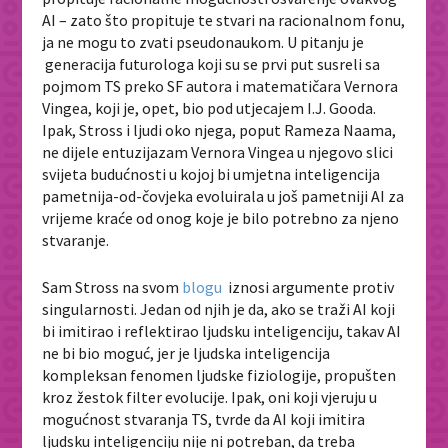
AI – zato što propituje te stvari na racionalnom fonu,
ja ne mogu to zvati pseudonaukom. U pitanju je
generacija futurologa koji su se prvi put susreli sa
pojmom TS preko SF autora i matematičara Vernora
Vingea, koji je, opet, bio pod utjecajem I.J. Gooda.
Ipak, Stross i ljudi oko njega, poput Rameza Naama,
ne dijele entuzijazam Vernora Vingea u njegovo slici
svijeta budućnosti u kojoj bi umjetna inteligencija
pametnija-od-čovjeka evoluirala u još pametniji AI za
vrijeme kraće od onog koje je bilo potrebno za njeno
stvaranje.
Sam Stross na svom
blogu
iznosi argumente protiv
singularnosti. Jedan od njih je da, ako se traži AI koji
bi imitirao i reflektirao ljudsku inteligenciju, takav AI
ne bi bio moguć, jer je ljudska inteligencija
kompleksan fenomen ljudske fiziologije, propušten
kroz žestok filter evolucije. Ipak, oni koji vjeruju u
mogućnost stvaranja TS, tvrde da AI koji imitira
ljudsku inteligenciju nije ni potreban, da treba