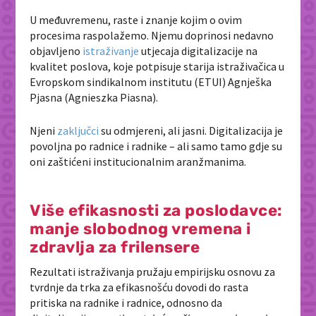
U međuvremenu, raste i znanje kojim o ovim
procesima raspolažemo. Njemu doprinosi nedavno
objavljeno
istraživanje
utjecaja digitalizacije na
kvalitet poslova, koje potpisuje starija istraživačica u
Evropskom sindikalnom institutu (ETUI) Agnješka
Pjasna (Agnieszka Piasna).
Njeni
zaključci
su odmjereni, ali jasni. Digitalizacija je
povoljna po radnice i radnike – ali samo tamo gdje su
oni zaštićeni institucionalnim aranžmanima.
Više efikasnosti za poslodavce:
manje slobodnog vremena i
zdravlja za frilensere
Rezultati istraživanja pružaju empirijsku osnovu za
tvrdnje da trka za efikasnošću dovodi do rasta
pritiska na radnike i radnice, odnosno da