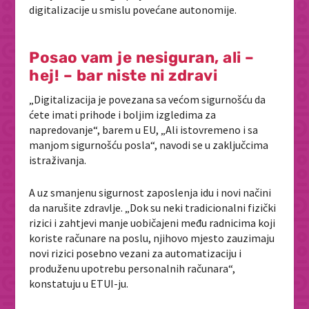
digitalizacije u smislu povećane autonomije.
Posao vam je nesiguran, ali –
hej! – bar niste ni zdravi
„Digitalizacija je povezana sa većom sigurnošću da
ćete imati prihode i boljim izgledima za
napredovanje“, barem u EU, „Ali istovremeno i sa
manjom sigurnošću posla“, navodi se u zaključcima
istraživanja.
A uz smanjenu sigurnost zaposlenja idu i novi načini
da narušite zdravlje. „Dok su neki tradicionalni fizički
rizici i zahtjevi manje uobičajeni među radnicima koji
koriste računare na poslu, njihovo mjesto zauzimaju
novi rizici posebno vezani za automatizaciju i
produženu upotrebu personalnih računara“,
konstatuju u ETUI-ju.