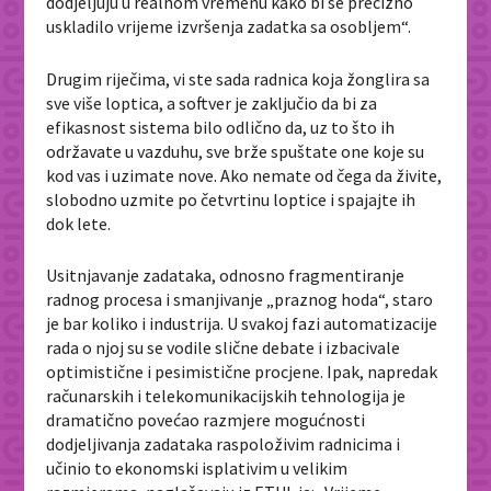
dodjeljuju u realnom vremenu kako bi se precizno
uskladilo vrijeme izvršenja zadatka sa osobljem“.
Drugim riječima, vi ste sada radnica koja žonglira sa
sve više loptica, a softver je zaključio da bi za
efikasnost sistema bilo odlično da, uz to što ih
održavate u vazduhu, sve brže spuštate one koje su
kod vas i uzimate nove. Ako nemate od čega da živite,
slobodno uzmite po četvrtinu loptice i spajajte ih
dok lete.
Usitnjavanje zadataka, odnosno fragmentiranje
radnog procesa i smanjivanje „praznog hoda“, staro
je bar koliko i industrija. U svakoj fazi automatizacije
rada o njoj su se vodile slične debate i izbacivale
optimistične i pesimistične procjene. Ipak, napredak
računarskih i telekomunikacijskih tehnologija je
dramatično povećao razmjere mogućnosti
dodjeljivanja zadataka raspoloživim radnicima i
učinio to ekonomski isplativim u velikim