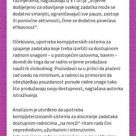
razmjerama, naglašavaju iz ETUI-ja: „Vrijeme
dodijeljeno za obavljanje svakog zadatka može se
dodatno smanjiti, ograničavajući sve pauze, zastoje
ili pomoćne aktivnosti, čime se dodatno povećava
efikasnost“.
Očekivano, upotreba kompjuterskih sistema za
spajanje zadataka koje treba izvršiti sa dostupnom
radnom snagom – u postojećim uslovima, barem –
dovodi do toga da se radno vrijeme produžava
nauštrb slobodnog. Poslodavci su u prilici da plaćeni
rad svedu na minimum, a radnici su primorani da
obezbjeđuju pouzdanost ponude radne snage tako
što produžavaju svoju dostupnost, naglašava autorka
istraživanja.
Analizom je utvrđeno da upotreba
kompjuterizovanih sistema za alociranje zadataka
dostupnim radnicima „na mreži“ ritam rada čini
nepredvidivim, užurbanim i intenzivnim.