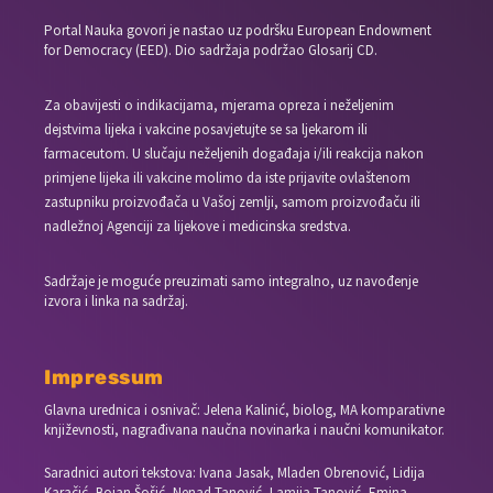
Portal Nauka govori je nastao uz podršku European Endowment
for Democracy (EED). Dio sadržaja podržao Glosarij CD.
Za obavijesti o indikacijama, mjerama opreza i neželjenim
dejstvima lijeka i vakcine posavjetujte se sa ljekarom ili
farmaceutom. U slučaju neželjenih događaja i/ili reakcija nakon
primjene lijeka ili vakcine molimo da iste prijavite ovlaštenom
zastupniku proizvođača u Vašoj zemlji, samom proizvođaču ili
nadležnoj Agenciji za lijekove i medicinska sredstva.
Sadržaje je moguće preuzimati samo integralno, uz navođenje
izvora i linka na sadržaj.
Impressum
Glavna urednica i osnivač: Jelena Kalinić, biolog, MA komparativne
književnosti, nagrađivana naučna novinarka i naučni komunikator.
Saradnici autori tekstova: Ivana Jasak, Mladen Obrenović, Lidija
Karačić, Bojan Šošić, Nenad Tanović, Lamija Tanović, Emina