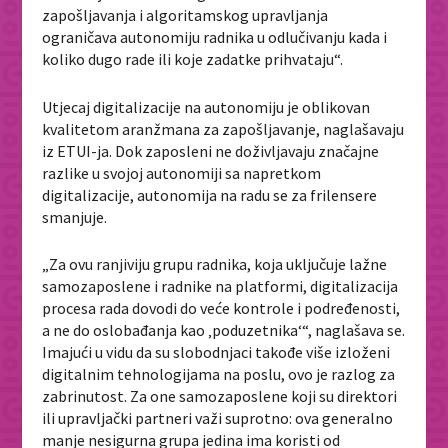
zapošljavanja i algoritamskog upravljanja
ograničava autonomiju radnika u odlučivanju kada i
koliko dugo rade ili koje zadatke prihvataju“.
Utjecaj digitalizacije na autonomiju je oblikovan
kvalitetom aranžmana za zapošljavanje, naglašavaju
iz ETUI-ja. Dok zaposleni ne doživljavaju značajne
razlike u svojoj autonomiji sa napretkom
digitalizacije, autonomija na radu se za frilensere
smanjuje.
„Za ovu ranjiviju grupu radnika, koja uključuje lažne
samozaposlene i radnike na platformi, digitalizacija
procesa rada dovodi do veće kontrole i podređenosti,
a ne do oslobađanja kao ‚poduzetnika‘“, naglašava se.
Imajući u vidu da su slobodnjaci takođe više izloženi
digitalnim tehnologijama na poslu, ovo je razlog za
zabrinutost. Za one samozaposlene koji su direktori
ili upravljački partneri važi suprotno: ova generalno
manje nesigurna grupa jedina ima koristi od