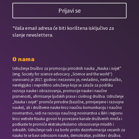
Prijavi se
*Vaša email adresa će biti korištena isključivo za
slanje newslettera.
O nama
Udruženje Društvo za promociju prirodnih nauka „Nauka i svijet”
(eng. Society for science advocacy „Science and the world“)
osnovano je 2017. godine i nezavisno je, nevladino, nestranačko,
nereligijsko i neprofitno udruženje koje se zalaže za podršku
razvoja nauke i obrazovanja, promocije nauke i naučne
pismenosti, afirmisanje ljudskih prava i civilnog društva. Udruženje
„Nauka i svijet“ promiče prirodne (bazične, primijenjene i razvojne
nauke), ali i društvene nauke kroz naučnu komunikaciju i naučno
novinarstvo, radi na razvoju naučnog novinarstva u BiH i regionu
kroz website Nauka govori te povezane kanale društvenih mreža i
podkaste te promiče ekstrakurikularno obrazovanje mladih i
odraslih. Udruženje radi i na borbi protiv dezinformacija vezanih za
nauku te se bavi odnosom nauke, demokratije, politike i društva.