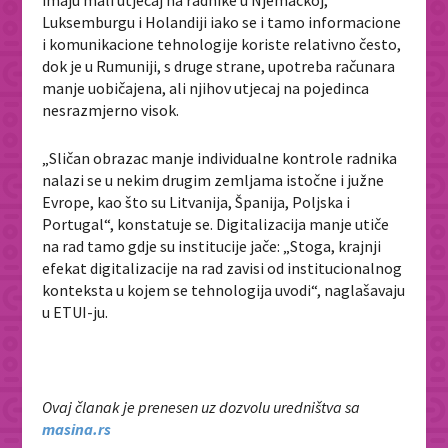
imaju mali utjecaj na radnike u Njemačkoj,
Luksemburgu i Holandiji iako se i tamo informacione
i komunikacione tehnologije koriste relativno često,
dok je u Rumuniji, s druge strane, upotreba računara
manje uobičajena, ali njihov utjecaj na pojedinca
nesrazmjerno visok.
„Sličan obrazac manje individualne kontrole radnika
nalazi se u nekim drugim zemljama istočne i južne
Evrope, kao što su Litvanija, Španija, Poljska i
Portugal“, konstatuje se. Digitalizacija manje utiče
na rad tamo gdje su institucije jače: „Stoga, krajnji
efekat digitalizacije na rad zavisi od institucionalnog
konteksta u kojem se tehnologija uvodi“, naglašavaju
u ETUI-ju.
Ovaj članak je prenesen uz dozvolu uredništva sa
masina.rs