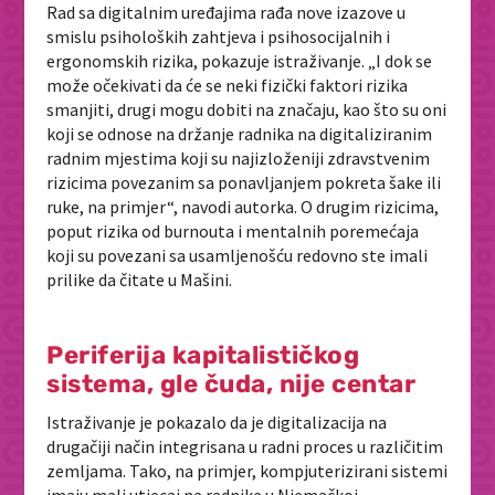
Rad sa digitalnim uređajima rađa nove izazove u
smislu psiholoških zahtjeva i psihosocijalnih i
ergonomskih rizika, pokazuje istraživanje. „I dok se
može očekivati da će se neki fizički faktori rizika
smanjiti, drugi mogu dobiti na značaju, kao što su oni
koji se odnose na držanje radnika na digitaliziranim
radnim mjestima koji su najizloženiji zdravstvenim
rizicima povezanim sa ponavljanjem pokreta šake ili
ruke, na primjer“, navodi autorka. O drugim rizicima,
poput rizika od burnouta i mentalnih poremećaja
koji su povezani sa usamljenošću redovno ste imali
prilike da čitate u Mašini.
P
eriferija kapitalističkog
sistema, gle čuda, nije centar
Istraživanje je pokazalo da je digitalizacija na
drugačiji način integrisana u radni proces u različitim
zemljama. Tako, na primjer, kompjuterizirani sistemi