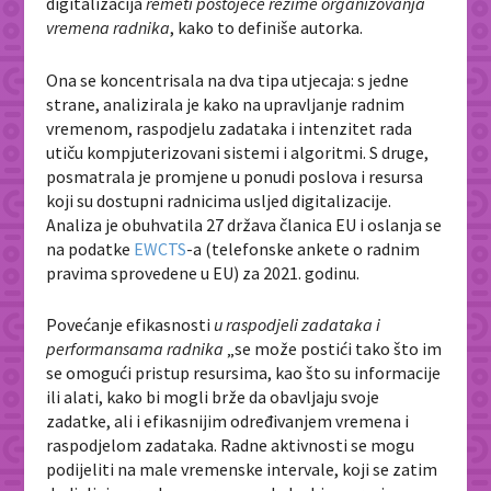
digitalizacija
remeti postojeće režime organizovanja
vremena radnika
, kako to definiše autorka.
Ona se koncentrisala na dva tipa utjecaja: s jedne
strane, analizirala je kako na upravljanje radnim
vremenom, raspodjelu zadataka i intenzitet rada
utiču kompjuterizovani sistemi i algoritmi. S druge,
posmatrala je promjene u ponudi poslova i resursa
koji su dostupni radnicima usljed digitalizacije.
Analiza je obuhvatila 27 država članica EU i oslanja se
na podatke
EWCTS
-a (telefonske ankete o radnim
pravima sprovedene u EU) za 2021. godinu.
Povećanje efikasnosti
u raspodjeli zadataka i
performansama radnika
„se može postići tako što im
se omogući pristup resursima, kao što su informacije
ili alati, kako bi mogli brže da obavljaju svoje
zadatke, ali i efikasnijim određivanjem vremena i
raspodjelom zadataka. Radne aktivnosti se mogu
podijeliti na male vremenske intervale, koji se zatim