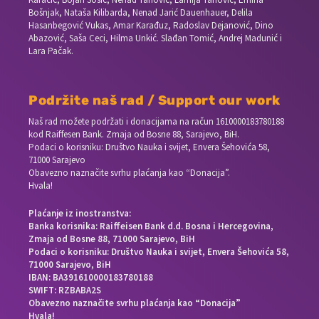
Bošnjak, Nataša Kilibarda, Nenad Jarić Dauenhauer, Delila
Hasanbegović Vukas, Amar Karađuz, Radoslav Dejanović, Dino
Abazović, Saša Ceci, Hilma Unkić. Slađan Tomić, Andrej Madunić i
Lara Pačak.
Podržite naš rad / Support our work
Naš rad možete podržati i donacijama na račun
1610000183780188
kod Raiffesen Bank. Zmaja od Bosne 88, Sarajevo, BiH.
Podaci o korisniku: Društvo Nauka i svijet, Envera Šehovića 58,
71000 Sarajevo
Obavezno naznačite svrhu plaćanja kao “Donacija”.
Hvala!
Plaćanje iz inostranstva:
Banka korisnika: Raiffeisen Bank d.d. Bosna i Hercegovina,
Zmaja od Bosne 88, 71000 Sarajevo, BiH
Podaci o korisniku: Društvo Nauka i svijet, Envera Šehovića 58,
71000 Sarajevo, BiH
IBAN: BA391610000183780188
SWIFT: RZBABA2S
Obavezno naznačite svrhu plaćanja kao “Donacija”
Hvala!