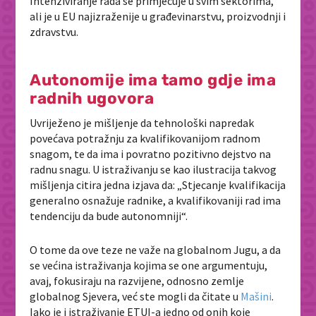
Intenziviranje rada se primjećuje u svim sektorima,
ali je u EU najizraženije u građevinarstvu, proizvodnji i
zdravstvu.
Autonomije ima tamo gdje ima
radnih ugovora
Uvriježeno je mišljenje da tehnološki napredak
povećava potražnju za kvalifikovanijom radnom
snagom, te da ima i povratno pozitivno dejstvo na
radnu snagu. U istraživanju se kao ilustracija takvog
mišljenja citira jedna izjava da: „Stjecanje kvalifikacija
generalno osnažuje radnike, a kvalifikovaniji rad ima
tendenciju da bude autonomniji“.
O tome da ove teze ne važe na globalnom Jugu, a da
se većina istraživanja kojima se one argumentuju,
avaj, fokusiraju na razvijene, odnosno zemlje
globalnog Sjevera, već ste mogli da čitate u
Mašini
.
Iako je i istraživanje ETUI-a jedno od onih koje