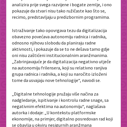
analizira prije svega razvijene i bogate zemlje, i ono
pokazuje da stvari nisu tako ružičaste kao što se,
recimo, predstavljaju u predizbornim programima.
Istraživanje tako opovrgava tezu da digitalizacija
obavezno povećava autonomiju radnica i radnika,
odnosno njihovu slobodu da planiraju radne
aktivnosti, i pokazuje da se to ne dešava tamo gdje
oni nisu zaštićeni institucionalnim aranžmanima.
„Zabrinjavajuće je da digitalizacija negativno utječe
na autonomiju frilensera, koji su relativno ranjiva
grupa radnica i radnika, a koji su naročito izloženi
tome da usvajaju nove tehnologije“, navodi se.
„Digitalne tehnologije pružaju više načina za
nadgledanje, ispitivanje i kontrolu radne snage, sa
negativnim efektima na autonomiju“, naglašava
autorka i dodaje: „U kontekstu platformske
ekonomije, na primjer, digitalno posredovan rad koji
se obavlja u okviru nesigurnih aranžmana