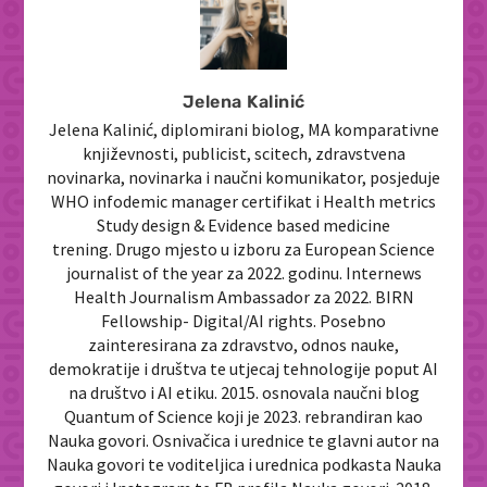
Jelena Kalinić
Jelena Kalinić, diplomirani biolog, MA komparativne
književnosti, publicist, scitech, zdravstvena
novinarka, novinarka i naučni komunikator, posjeduje
WHO infodemic manager certifikat i Health metrics
Study design & Evidence based medicine
trening. Drugo mjesto u izboru za European Science
journalist of the year za 2022. godinu. Internews
Health Journalism Ambassador za 2022. BIRN
Fellowship- Digital/AI rights. Posebno
zainteresirana za zdravstvo, odnos nauke,
demokratije i društva te utjecaj tehnologije poput AI
na društvo i AI etiku. 2015. osnovala naučni blog
Quantum of Science koji je 2023. rebrandiran kao
Nauka govori. Osnivačica i urednice te glavni autor na
Nauka govori te voditeljica i urednica podkasta Nauka