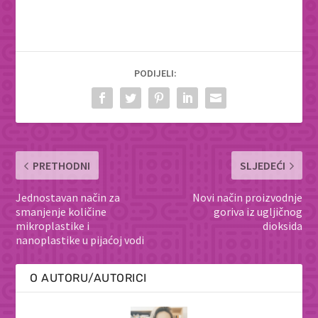
PODIJELI:
PRETHODNI
SLJEDEĆI
Jednostavan način za
Novi način proizvodnje
smanjenje količine
goriva iz ugljičnog
mikroplastike i
dioksida
nanoplastike u pijaćoj vodi
O AUTORU/AUTORICI